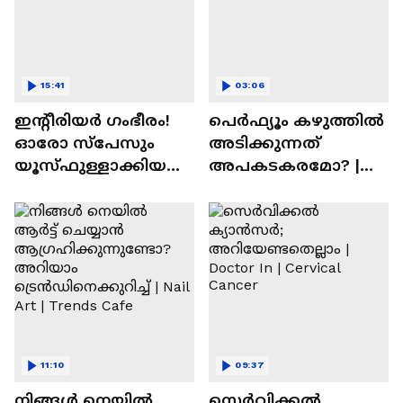
15:41
03:06
ഇന്റീരിയർ ഗംഭീരം!
പെർഫ്യൂം കഴുത്തിൽ
ഓരോ സ്‌പേസും
അടിക്കുന്നത്
യൂസ്ഫുള്ളാക്കിയ
അപകടകരമോ? |
വീട് | Nalla Veedu
Perfume
11:10
09:37
നിങ്ങൾ നെയിൽ
സെർവിക്കൽ