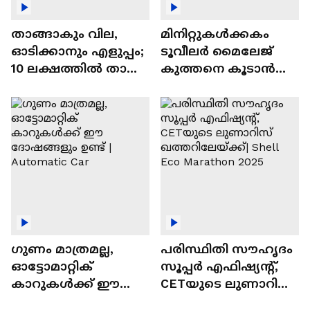
താങ്ങാകും വില,
മിനിറ്റുകൾക്കകം
ഓടിക്കാനും എളുപ്പം;
ടൂവീലർ മൈലേജ്
10 ലക്ഷത്തിൽ താഴെ
കുത്തനെ കൂടാൻ
വിലയുള്ള
ചില സൂത്രങ്ങൾ
ഓട്ടോമാറ്റിക്ക്
എസ്‍യുവികൾ
ഗുണം മാത്രമല്ല,
പരിസ്ഥിതി സൗഹൃദം
ഓട്ടോമാറ്റിക്
സൂപ്പർ എഫിഷ്യന്റ്,
കാറുകൾക്ക് ഈ
CETയുടെ ലുണാറിസ്
ദോഷങ്ങളും ഉണ്ട് |
ഖത്തറിലേയ്ക്ക്| Shell