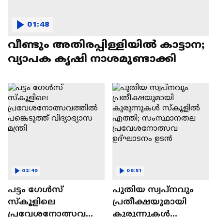
01:48
വീണ്ടും അതിരപ്പിള്ളിയിൽ കാട്ടാന;
വ്യാപക കൃഷി നാശമുണ്ടാക്കി
02:49
06:51
പട്ടം ​ഗേൾസ്
പുതിയ സ്വപ്നവും
സ്കൂളിലെ
പ്രതീക്ഷയുമായി
പ്രവേശനോത്സവത്തി
കുരുന്നുകൾ