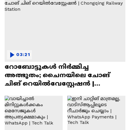
03:21
റോബോട്ടുകൾ നിർമ്മിച്ച
അത്ഭുതം; ചൈനയിലെ ചോങ്
ചിങ് റെയിൽവേസ്റ്റേഷൻ |
Chongqing Railway Station