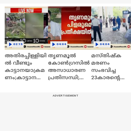
02:19
04:04
04:04
അതിരപ്പിള്ളിയി
തൃണമൂൽ
മസ്തിഷ്ക
ൽ വീണ്ടും
കോൺഗ്രസിൽ
മരണം
കാട്ടാനയാക്രമ
അസാധാരണ
സംഭവിച്ച
ണം;കാട്ടാന
പ്രതിസന്ധി;
23കാരന്റെ
വ്യാപകമായി
മമത വിളിച്ച
ഹൃദയവുമായി
കൃഷി നശിപ്പിച്ചു
യോഗത്തിന്
കണ്ണൂരിൽ നിന്ന
എംഎൽഎമാർ
ആംബുലൻസ്
എത്തിയില്ല
പുറപ്പെട്ടു