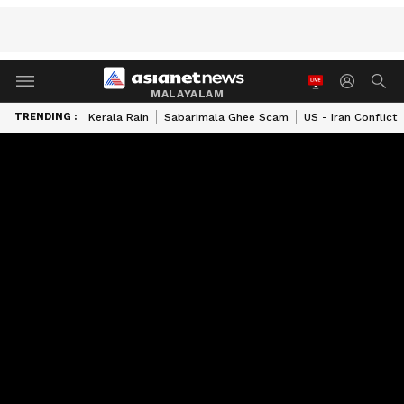
MALAYALAM
TRENDING :
Kerala Rain
Sabarimala Ghee Scam
US - Iran Conflict