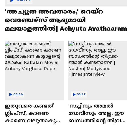
'അച്യുത അവതാരം,' റെയ്റ
വെഞ്ചേഴ്‌സ് ആദ്യമായി
മലയാളത്തിൽ| Achyuta Avathaaram
03:50
33:17
ഇതുവരെ കണ്ടത്
'സച്ചിനും അമൽ
ഗ്ലിംപ്സ്, കാണെ
ഡേവീസും അല്ല, ഈ
കാണെ വലുതാകുന്ന
ബന്ധത്തിൻ്റെ തീവ്രത
കാട്ടാളൻ്റെ ലോകം|
ഞാൻ കണ്ടതാണ്!' |