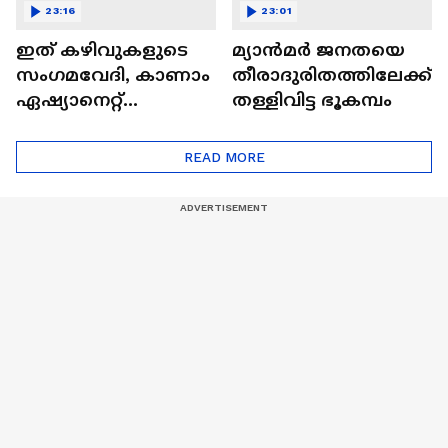
23:16
23:01
ഇത് കഴിവുകളുടെ
മ്യാൻമർ ജനതയെ
സംഗമവേദി, കാണാം
തീരാദുരിതത്തിലേക്ക്
ഏഷ്യാനെറ്റ്
തള്ളിവിട്ട ഭൂകമ്പം
ഷൈനിങ് സ്റ്റാർസ്
സീസൺ 2
READ MORE