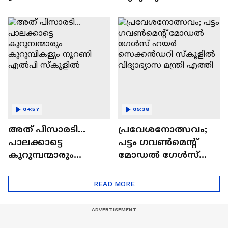
ൽ പങ്കെടുത്ത്
സ്കൂളിൽ എത്തി;
വിദ്യാഭ്യാസ മന്ത്രി
സംസ്ഥാനതല
പ്രവേശനോത്സവ
ഉദ്ഘാടനം ഉടൻ
04:57
05:38
അത് പിസാരടി...
പ്രവേശനോത്സവം;
പാലക്കാട്ടെ
പട്ടം ഗവൺമെന്‍റ്
കുറുമ്പന്മാരും
മോഡൽ ഗേൾസ്
കുറുമ്പികളും നൂറണി
ഹയർ സെക്കൻഡറി
എൽപി സ്കൂളിൽ
സ്കൂളിൽ വിദ്യാഭ്യാസ
READ MORE
മന്ത്രി എത്തി