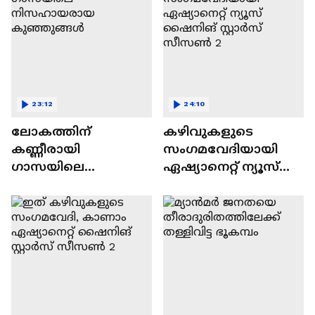
23:12
24:10
ലോകത്തിന്
കഴിവുകളുടെ
കണ്ണീരായി
സംഗമവേദിയായി
ഗാസയിലെ
ഏഷ്യാനെറ്റ് ന്യൂസ്
നിസഹായരായ
ഷൈനിങ് സ്റ്റാർസ്
കുഞ്ഞുങ്ങൾ
സീസൺ 2