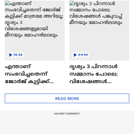
Kattalan Movie|
Naslen| Mollywood
Antony Varghese Pepe
Times|Interview
16:32
04:44
എന്താണ്
ദൃശ്യം 3 പിറന്നാൾ
സംഭവിച്ചതെന്ന്
സമ്മാനം പോലെ;
ജോർജ് കുട്ടിക്ക്
വിശേഷങ്ങൾ
മാത്രമേ അറിയൂ;
പങ്കുവച്ച് മീനയും
ദൃശ്യം 3
മോഹൻലാലും
READ MORE
വിശേഷങ്ങളുമായി
മീനയും
മോഹൻലാലും