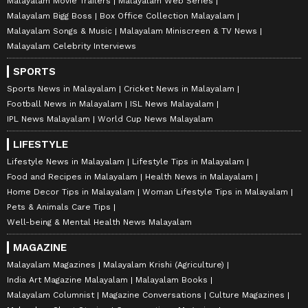
Malayalam Movie Trailers
Malayalam Web Series
Malayalam Bigg Boss
Box Office Collection Malayalam
Malayalam Songs & Music
Malayalam Miniscreen & TV News
Malayalam Celebrity Interviews
SPORTS
Sports News in Malayalam
Cricket News in Malayalam
Football News in Malayalam
ISL News Malayalam
IPL News Malayalam
World Cup News Malayalam
LIFESTYLE
Lifestyle News in Malayalam
Lifestyle Tips in Malayalam
Food and Recipes in Malayalam
Health News in Malayalam
Home Decor Tips in Malayalam
Woman Lifestyle Tips in Malayalam
Pets & Animals Care Tips
Well-being & Mental Health News Malayalam
MAGAZINE
Malayalam Magazines
Malayalam Krishi (Agriculture)
India Art Magazine Malayalam
Malayalam Books
Malayalam Columnist
Magazine Conversations
Culture Magazines