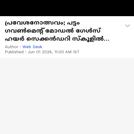
പ്രവേശനോത്സവം; പട്ടം
ഗവൺമെന്‍റ് മോഡൽ ഗേൾസ്
ഹയർ സെക്കൻഡറി സ്കൂളിൽ
വിദ്യാഭ്യാസ മന്ത്രി എത്തി
Author :
Web Desk
Published :
Jun 01 2026, 11:00 AM IST