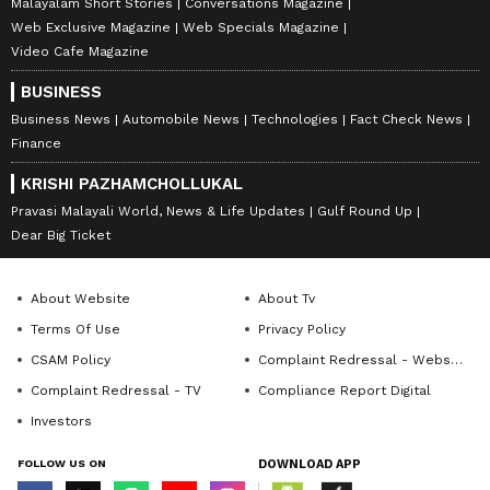
Malayalam Short Stories
Conversations Magazine
Web Exclusive Magazine
Web Specials Magazine
Video Cafe Magazine
BUSINESS
Business News
Automobile News
Technologies
Fact Check News
Finance
KRISHI PAZHAMCHOLLUKAL
Pravasi Malayali World, News & Life Updates
Gulf Round Up
Dear Big Ticket
About Website
About Tv
Terms Of Use
Privacy Policy
CSAM Policy
Complaint Redressal - Website
Complaint Redressal - TV
Compliance Report Digital
Investors
FOLLOW US ON
DOWNLOAD APP