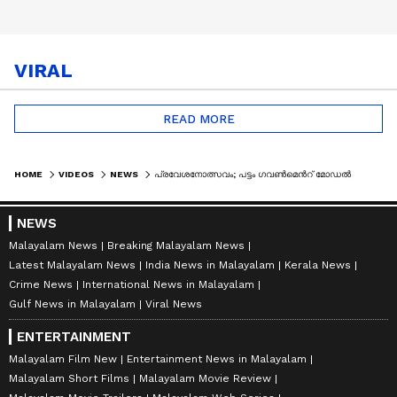
VIRAL
READ MORE
HOME
VIDEOS
NEWS
പ്രവേശനോത്സവം; പട്ടം ഗവൺമെന്‍റ് മോഡൽ ഗേൾസ് ഹയർ സെക്കൻഡറി സ്കൂളിൽ വിദ്യാഭ്യാസ മന്ത്രി എത്തി
NEWS
Malayalam News
Breaking Malayalam News
Latest Malayalam News
India News in Malayalam
Kerala News
Crime News
International News in Malayalam
Gulf News in Malayalam
Viral News
ENTERTAINMENT
Malayalam Film New
Entertainment News in Malayalam
Malayalam Short Films
Malayalam Movie Review