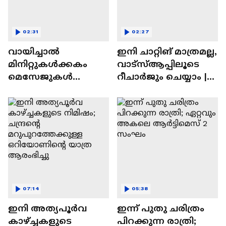
02:31
02:27
വായിച്ചാൽ
ഇനി ചാറ്റിങ് മാത്രമല്ല,
മിനിറ്റുകൾക്കകം
വാട്‌സ്‌ആപ്പിലൂടെ
മെസേജുകള്‍
റീചാർജും ചെയ്യാം |
അപ്രത്യക്ഷമാകും |
WhatsApp Payments |
WhatsApp | Tech Talk
Tech Talk
07:14
05:38
ഇനി അത്യപൂര്‍വ
ഇന്ന് പുതു ചരിത്രം
കാഴ്ച്ചകളുടെ
പിറക്കുന്ന രാത്രി;