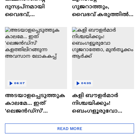
ദുസ്വപ്നമായി
ഗുജറാത്തും,
വൈഭവ്,
വൈഭവ് കരുത്തില്‍
ഹൈദരാബാദിനെ
രാജസ്ഥാനും;
ഒറ്റയ്ക്ക് തൂക്കിയ
മുൻതൂക്കം ആർക്ക്?
അത്ഭുതപ്പിറവി
06:07
04:05
അടയാളപ്പെടുത്തുക
കളി ബൗളര്‍മാര്‍
കാലമേ... ഇത്
നിശ്ചയിക്കും!
'ലെജൻഡ്‌സ്'
ബെംഗളൂരുവോ
കളത്തിലിറങ്ങുന്ന
ഗുജറാത്തോ,
അവസാന ലോകകപ്പ്
മുൻതൂക്കം ആർക്ക്
READ MORE