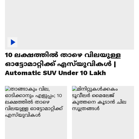
10 ലക്ഷത്തിൽ താഴെ വിലയുള്ള
ഓട്ടോമാറ്റിക്ക് എസ്‍യുവികൾ |
Automatic SUV Under 10 Lakh