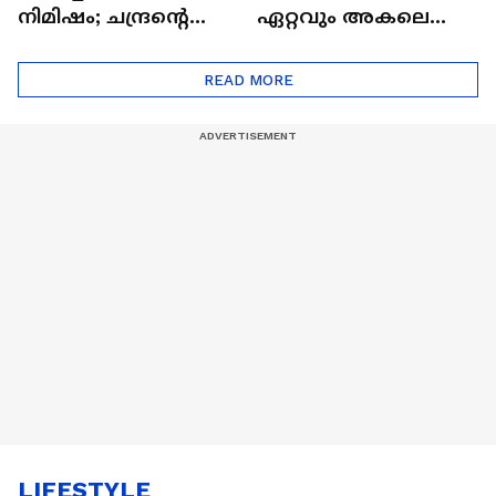
നിമിഷം; ചന്ദ്രന്റെ
ഏറ്റവും അകലെ
മറുപുറത്തേക്കുള്ള
ആര്‍ട്ടിമെസ് 2 സംഘം
ഒറിയോണിന്റെ യാത്ര
READ MORE
ആരംഭിച്ചു
LIFESTYLE