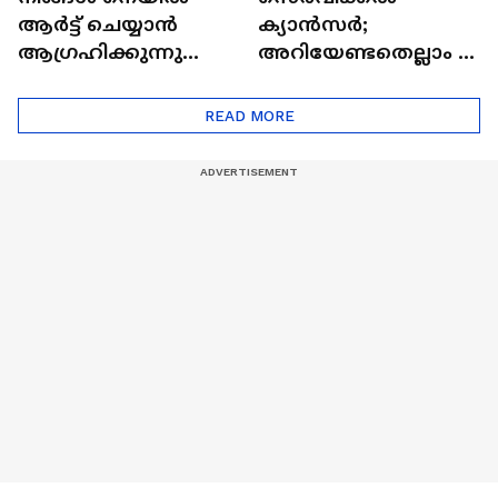
ആർട്ട് ചെയ്യാൻ
ക്യാൻസർ;
ആഗ്രഹിക്കുന്നുണ്ടോ
അറിയേണ്ടതെല്ലാം |
? അറിയാം
Doctor In | Cervical
ട്രെൻഡിനെക്കുറിച്ച് |
Cancer
READ MORE
Nail Art | Trends Cafe