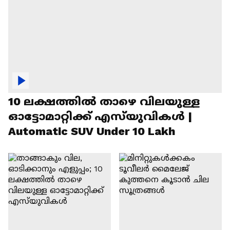
10 ലക്ഷത്തിൽ താഴെ വിലയുള്ള
ഓട്ടോമാറ്റിക്ക് എസ്‍യുവികൾ |
Automatic SUV Under 10 Lakh