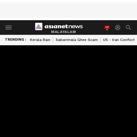
MALAYALAM
TRENDING :
Kerala Rain
Sabarimala Ghee Scam
US - Iran Conflict