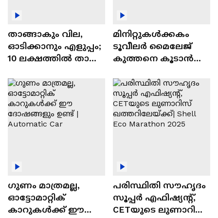
താങ്ങാകും വില,
മിനിറ്റുകൾക്കകം
ഓടിക്കാനും എളുപ്പം;
ടൂവീലർ മൈലേജ്
10 ലക്ഷത്തിൽ താഴെ
കുത്തനെ കൂടാൻ
വിലയുള്ള
ചില സൂത്രങ്ങൾ
ഓട്ടോമാറ്റിക്ക്
എസ്‍യുവികൾ
ഗുണം മാത്രമല്ല,
പരിസ്ഥിതി സൗഹൃദം
ഓട്ടോമാറ്റിക്
സൂപ്പർ എഫിഷ്യന്റ്,
കാറുകൾക്ക് ഈ
CETയുടെ ലുണാറിസ്