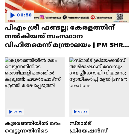
06:58
പിഎം ശ്രീ ഫണ്ടല്ല; കേരളത്തിന്
നൽകിയത് സംസ്ഥാന
വിഹിതമെന്ന് മന്ത്രാലയം | PM SHRI |
UDF Government
01:10
02:13
കൂടരഞ്ഞിയിൽ മരം
സ്‌മാര്‍ട്
വെട്ടുന്നതിനിടെ
ക്രിയേഷന്‍സ്