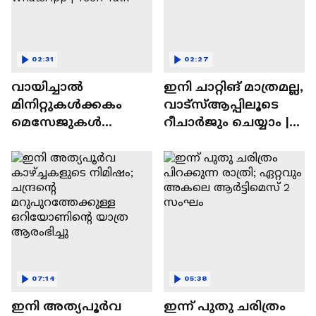
02:31
02:27
വായിച്ചാൽ
ഇനി ചാറ്റിങ് മാത്രമല്ല,
മിനിറ്റുകൾക്കകം
വാട്‌സ്‌ആപ്പിലൂടെ
മെസേജുകള്‍
റീചാർജും ചെയ്യാം |
അപ്രത്യക്ഷമാകും |
WhatsApp Payments |
WhatsApp | Tech Talk
Tech Talk
07:14
05:38
ഇനി അത്യപൂര്‍വ
ഇന്ന് പുതു ചരിത്രം