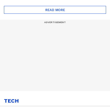
ദോഷങ്ങളും ഉണ്ട് |
ഖത്തറിലേയ്ക്ക്| Shell
Automatic Car
Eco Marathon 2025
READ MORE
TECH