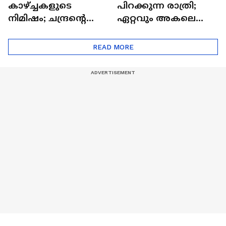
കാഴ്ച്ചകളുടെ
പിറക്കുന്ന രാത്രി;
നിമിഷം; ചന്ദ്രന്റെ
ഏറ്റവും അകലെ
മറുപുറത്തേക്കുള്ള
ആര്‍ട്ടിമെസ് 2 സംഘം
ഒറിയോണിന്റെ യാത്ര
READ MORE
ആരംഭിച്ചു