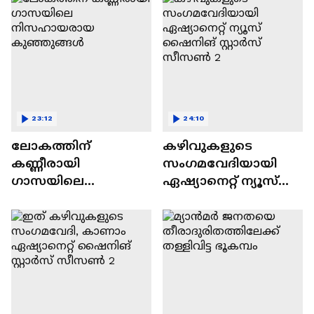
23:12
24:10
ലോകത്തിന്
കഴിവുകളുടെ
കണ്ണീരായി
സംഗമവേദിയായി
ഗാസയിലെ
ഏഷ്യാനെറ്റ് ന്യൂസ്
നിസഹായരായ
ഷൈനിങ് സ്റ്റാർസ്
കുഞ്ഞുങ്ങൾ
സീസൺ 2