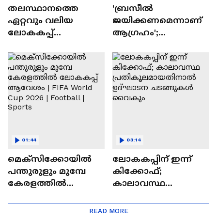
തലസ്ഥാനത്തെ
'ബ്രസീൽ
ഏറ്റവും വലിയ
ജയിക്കണമെന്നാണ്
ലോകകപ്പ്
ആ​ഗ്രഹം';
ഫ്ലക്സുമായി
ലോകകപ്പിലെ ഇഷ്ട
പനവൂരിലെ
ടീമിനെകുറിച്ച് സികെ
ഫുട്ബോൾ
വിനീത്
പ്രേമികൾ | FIFA
World Cup | Football
01:44
03:14
മെക്സിക്കോയിൽ
ലോകകപ്പിന് ഇന്ന്
പന്തുരുളും മുമ്പേ
കിക്കോഫ്;
കേരളത്തിൽ
കാലാവസ്ഥ
ലോകകപ്പ് ആവേശം
പ്രതികൂലമായതിനാ
| FIFA World Cup 2026
ൽ ഉദ്ഘാടന
READ MORE