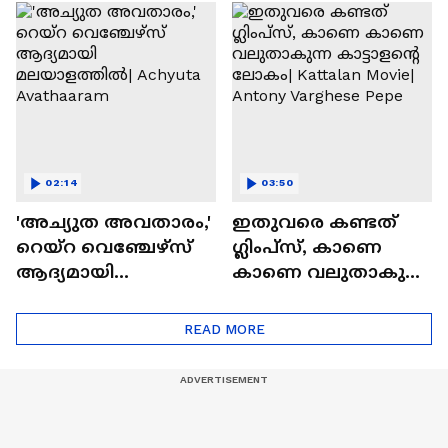
Movie
റിപ്പോർട്ട് പുറത്ത് |
Blast
02:14
03:50
'അച്യുത അവതാരം,'
ഇതുവരെ കണ്ടത്
റെയ്റ വെഞ്ചേഴ്‌സ്
ഗ്ലിംപ്സ്, കാണെ
ആദ്യമായി
കാണെ വലുതാകുന്ന
മലയാളത്തിൽ|
കാട്ടാളൻ്റെ ലോകം|
Achyuta Avathaaram
Kattalan Movie|
READ MORE
Antony Varghese Pepe