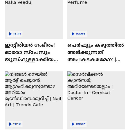
15:41
03:06
ഇന്റീരിയർ ഗംഭീരം!
പെർഫ്യൂം കഴുത്തിൽ
ഓരോ സ്‌പേസും
അടിക്കുന്നത്
യൂസ്ഫുള്ളാക്കിയ
അപകടകരമോ? |
വീട് | Nalla Veedu
Perfume
11:10
09:37