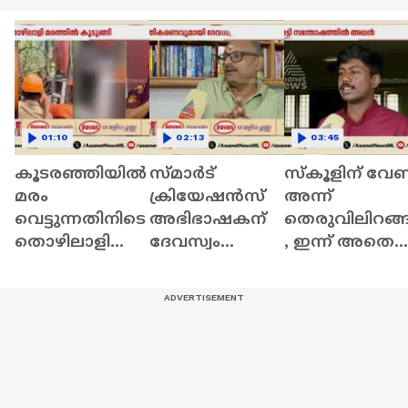
01:10
02:13
03:45
കൂടരഞ്ഞിയിൽ
സ്‌മാര്‍ട്
സ്കൂളിന് വേണ്
മരം
ക്രിയേഷന്‍സ്
അന്ന്
വെട്ടുന്നതിനിടെ
അഭിഭാഷകന്
തെരുവിലിറങ്ങ
തൊഴിലാളി
ദേവസ്വം
, ഇന്ന് അതെ
മരത്തിൽ
ഗവ.പ്ലീഡറായി
സ്കൂളില്‍
കുടുങ്ങി;
നിയമനം;
അധ്യാപകനാ
ഫയർഫോഴ്‌സ്
ന്യായീകരിച്ച്
യെത്തി അലന്
എത്തി
മന്ത്രി|Smart
| Idukki | Schoo
രക്ഷപ്പെടുത്തി
creations