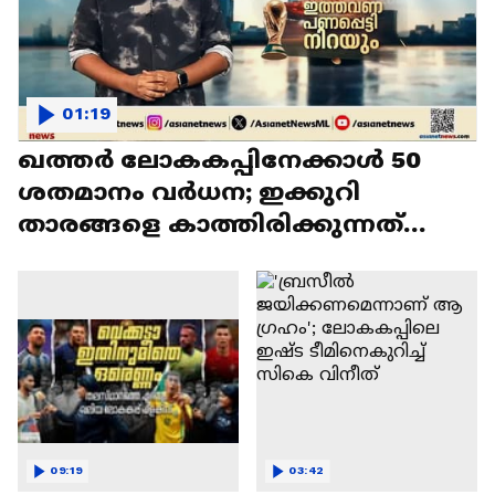
01:19
ഖത്തർ ലോകകപ്പിനേക്കാൾ 50
ശതമാനം വർധന; ഇക്കുറി
താരങ്ങളെ കാത്തിരിക്കുന്നത്
വമ്പൻ പ്രതിഫലം
09:19
03:42