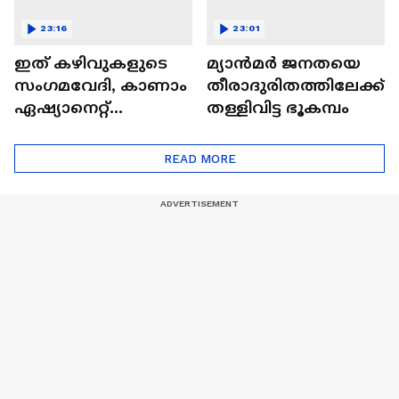
23:16
23:01
ഇത് കഴിവുകളുടെ
മ്യാൻമർ ജനതയെ
സംഗമവേദി, കാണാം
തീരാദുരിതത്തിലേക്ക്
ഏഷ്യാനെറ്റ്
തള്ളിവിട്ട ഭൂകമ്പം
ഷൈനിങ് സ്റ്റാർസ്
സീസൺ 2
READ MORE