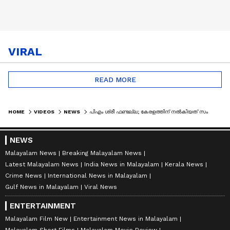
VIRAL
READ MORE
HOME
VIDEOS
NEWS
പിഎം ശ്രീ ഫണ്ടല്ല; കേരളത്തിന് നൽകിയത് സംസ്ഥാന വിഹിതമെന്ന് മന്ത്രാലയം | PM SHRI | UDF GOVERNMENT
NEWS
Malayalam News
Breaking Malayalam News
Latest Malayalam News
India News in Malayalam
Kerala News
Crime News
International News in Malayalam
Gulf News in Malayalam
Viral News
ENTERTAINMENT
Malayalam Film New
Entertainment News in Malayalam
Malayalam Short Films
Malayalam Movie Review