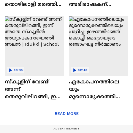
തൊഴിലാളി മരത്തിൽ
അഭിഭാഷകന്
കുടുങ്ങി;
ദേവസ്വം
ഫയർഫോഴ്‌സ്
ഗവ.പ്ലീഡറായി
എത്തി രക്ഷപ്പെടുത്തി
നിയമനം;
ന്യായീകരിച്ച്
മന്ത്രി|Smart creations
03:45
02:46
സ്കൂളിന് വേണ്ട്
ഏകോപനത്തിലെ
അന്ന്
യും
തെരുവിലിറങ്ങി, ഇന്ന്
മുന്നൊരുക്കത്തിലെ
അതെ സ്കൂളില്‍
യും പാളിച്ച;
അധ്യാപകനായെത്തി
ഇഴഞ്ഞിഴഞ്ഞ്
READ MORE
അലന്‍ | Idukki |
കൊച്ചി മെട്രോയുടെ
School
രണ്ടാംഘട്ട