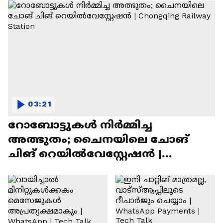
03:21
റോബോട്ടുകൾ നിർമ്മിച്ച
അത്ഭുതം; ചൈനയിലെ ചോങ്
ചിങ് റെയിൽവേസ്റ്റേഷൻ |
Chongqing Railway Station