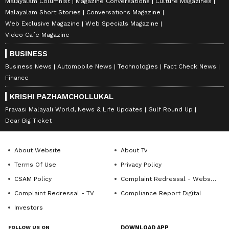
Malayalam Columnist
Magazine Conversations
Culture Magazines
Malayalam Short Stories
Conversations Magazine
Web Exclusive Magazine
Web Specials Magazine
Video Cafe Magazine
BUSINESS
Business News
Automobile News
Technologies
Fact Check News
Finance
KRISHI PAZHAMCHOLLUKAL
Pravasi Malayali World, News & Life Updates
Gulf Round Up
Dear Big Ticket
About Website
About Tv
Terms Of Use
Privacy Policy
CSAM Policy
Complaint Redressal - Website
Complaint Redressal - TV
Compliance Report Digital
Investors
FOLLOW US ON
DOWNLOAD APP