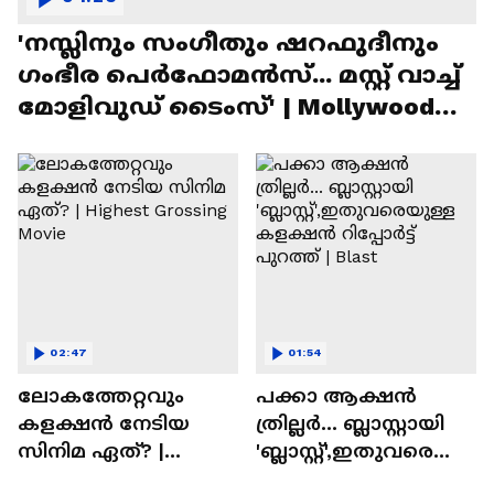
'നസ്ലിനും സംഗീതും ഷറഫുദീനും
ഗംഭീര പെർഫോമൻസ്... മസ്റ്റ് വാച്ച്
മോളിവുഡ് ടൈംസ്' | Mollywood
Times
02:47
01:54
ലോകത്തേറ്റവും
പക്കാ ആക്ഷൻ
കളക്ഷൻ നേടിയ
ത്രില്ലർ... ബ്ലാസ്റ്റായി
സിനിമ ഏത്? |
'ബ്ലാസ്റ്റ്',ഇതുവരെയു
Highest Grossing
ള്ള കളക്ഷൻ