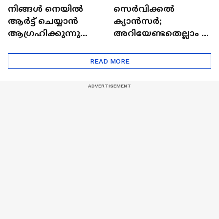
നിങ്ങൾ നെയിൽ
സെർവിക്കൽ
ആർട്ട് ചെയ്യാൻ
ക്യാൻസർ;
ആഗ്രഹിക്കുന്നുണ്ടോ
അറിയേണ്ടതെല്ലാം |
? അറിയാം
Doctor In | Cervical
ട്രെൻഡിനെക്കുറിച്ച് |
Cancer
READ MORE
Nail Art | Trends Cafe