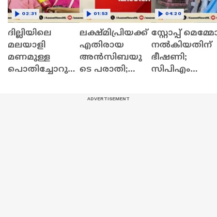
02:31
01:53
04:20
ദില്ലിയിലെ
ലക്ഷ്മിപ്രിയക്ക്
സ്റ്റോപ്പ് മെമ്മ
മലയാളി
എതിരായ
നൽകിയതിന്
മണമുള്ള
അൻസിബയു
ഭീഷണി;
പൊതിച്ചോറുക
ടെ പരാതി;
സിപിഎം
ൾ...ഒരു കുഞ്ഞ്
കേസെടുക്കാൻ
നേതാവ് ഷിബ
അടുക്കളയിലെ
നിർദ്ദേശവുമാ
വർഗീസിനെതി
വലിയ
യി കോടതി
രെ പരാതി
രുചിരഹസ്യം!