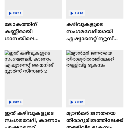
23:12
24:10
ലോകത്തിന്
കഴിവുകളുടെ
കണ്ണീരായി
സംഗമവേദിയായി
ഗാസയിലെ
ഏഷ്യാനെറ്റ് ന്യൂസ്
നിസഹായരായ
ഷൈനിങ് സ്റ്റാർസ്
കുഞ്ഞുങ്ങൾ
സീസൺ 2
23:16
23:01
ഇത് കഴിവുകളുടെ
മ്യാൻമർ ജനതയെ
സംഗമവേദി, കാണാം
തീരാദുരിതത്തിലേക്ക്
ഏഷ്യാനെറ്റ്
തള്ളിവിട്ട ഭൂകമ്പം