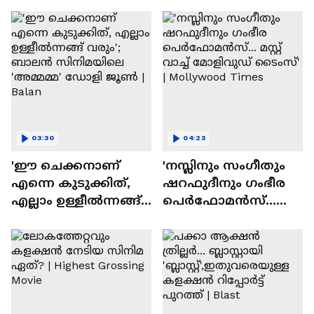
ദേവസി| Stephen Devassy
03:30
04:23
'ഈ ചെക്കനാണ്
'നസ്ലിനും സംഗീതും
എന്നെ കുടുക്കിത്,
ഷറഫുദീനും ഗംഭീര
എല്ലാം ഉള്ളീൽന്നങ്ങ്
പെർഫോമൻസ്...
വരും'; ബാലൻ
മസ്റ്റ് വാച്ച് മോളിവുഡ്
സിനിമയിലെ
ടൈംസ്' | Mollywood
'അമ്മമ്മ' ഡോളി
Times
ജൂൺ | Balan