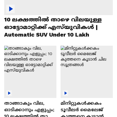
10 ലക്ഷത്തിൽ താഴെ വിലയുള്ള
ഓട്ടോമാറ്റിക്ക് എസ്‍യുവികൾ |
Automatic SUV Under 10 Lakh
താങ്ങാകും വില,
മിനിറ്റുകൾക്കകം
ഓടിക്കാനും എളുപ്പം;
ടൂവീലർ മൈലേജ്
10 ലക്ഷത്തിൽ താഴെ
കുത്തനെ കൂടാൻ