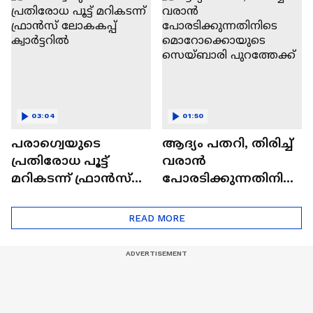
ബ്രസീലിന് ഇന്ന്
നോർവേ കടമ്പ
03:04
01:50
പരാഗ്വെയുടെ
ആദ്യം പതറി, തിരിച്ച്
പ്രതിരോധ പൂട്ട്
വരാൻ
മറികടന്ന് ഫ്രാൻസ്
പോരടിക്കുന്നതിനിടെ
ലോകകപ്പ് ക്വാർട്ടറിൽ
മൊറോക്കൊയുടെ
സെയ്ബാരി
READ MORE
പുറത്തേക്ക്