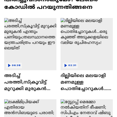
കോഡില്‍ പറയുന്നതിങ്ങനെ
06:38
02:31
അടിച്ച്
ദില്ലിയിലെ മലയാളി
പരത്തി,സ്ക്രൂവിട്ട്
മണമുള്ള
മുറുക്കി മുരുകന്‍
പൊതിച്ചോറുകൾ...ഒ
എന്തും
രു കുഞ്ഞ്
പണിയും;തലസ്ഥാന
അടുക്കളയിലെ
ത്തെ യന്ത്രചരിത്രം
വലിയ രുചിരഹസ്യം!
പറയും ഈ ലെയ്ത്