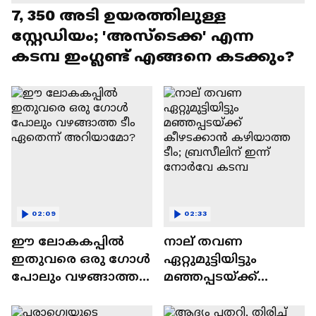
7, 350 അടി ഉയരത്തിലുള്ള
സ്റ്റേഡിയം; 'അസ്‌ടെക്ക' എന്ന
കടമ്പ ഇംഗ്ലണ്ട് എങ്ങനെ കടക്കും?
02:09
02:33
ഈ ലോകകപ്പിൽ
നാല് തവണ
ഇതുവരെ ഒരു ഗോൾ
ഏറ്റുമുട്ടിയിട്ടും
പോലും വഴങ്ങാത്ത
മഞ്ഞപ്പടയ്ക്ക്
ടീം ഏതെന്ന്
കീഴടക്കാൻ
അറിയാമോ?
കഴിയാത്ത ടീം;