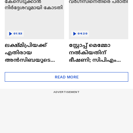
01:53
04:20
ലക്ഷ്മിപ്രിയക്ക്
സ്റ്റോപ്പ് മെമ്മോ
എതിരായ
നൽകിയതിന്
അൻസിബയുടെ
ഭീഷണി; സിപിഎം
പരാതി;
നേതാവ് ഷിബു
കേസെടുക്കാൻ
വർഗീസിനെതിരെ
READ MORE
നിർദ്ദേശവുമായി
പരാതി
കോടതി