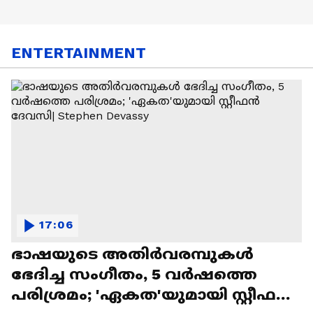
ENTERTAINMENT
17:06
ഭാഷയുടെ അതിർവരമ്പുകൾ
ഭേദിച്ച സംഗീതം, 5 വർഷത്തെ
പരിശ്രമം; 'ഏകത'യുമായി സ്റ്റീഫൻ