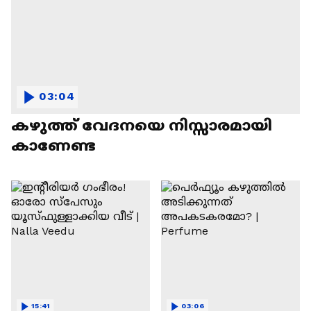
03:04
കഴുത്ത് വേദനയെ നിസ്സാരമായി
കാണേണ്ട
15:41
03:06