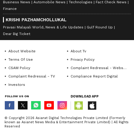
Business News
Automobile News
Technologies
Fact Check News
Finance
KRISHI PAZHAMCHOLLUKAL
Pravasi Malayali World, News & Life Updates
Gulf Round Up
Dear Big Ticket
About Website
About Tv
Terms Of Use
Privacy Policy
CSAM Policy
Complaint Redressal - Website
Complaint Redressal - TV
Compliance Report Digital
Investors
FOLLOW US ON
DOWNLOAD APP
© Copyright 2026 Asianxt Digital Technologies Private Limited (Formerly
known as Asianet News Media & Entertainment Private Limited) | All Rights
Reserved