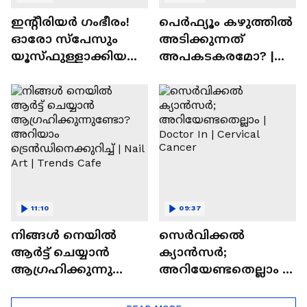
ഇന്റീരിയർ ഗംഭീരം!
പെർഫ്യൂം കഴുത്തിൽ
ഓരോ സ്‌പേസും
അടിക്കുന്നത്
യൂസ്ഫുള്ളാക്കിയ
അപകടകരമോ? |
വീട് | Nalla Veedu
Perfume
11:10
09:37
നിങ്ങൾ നെയിൽ
സെർവിക്കൽ
ആർട്ട് ചെയ്യാൻ
ക്യാൻസർ;
ആഗ്രഹിക്കുന്നുണ്ടോ
അറിയേണ്ടതെല്ലാം |
? അറിയാം
Doctor In | Cervical
ട്രെൻഡിനെക്കുറിച്ച് |
Cancer