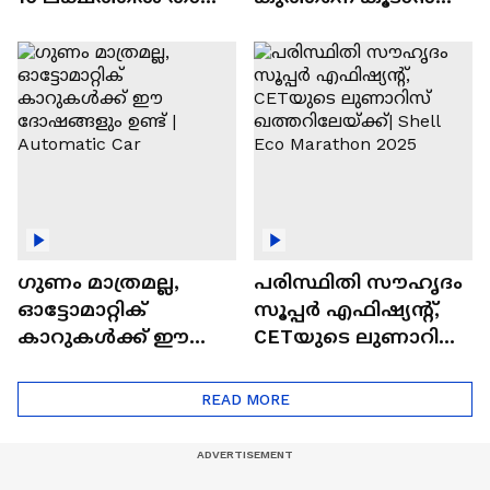
വിലയുള്ള
ചില സൂത്രങ്ങൾ
ഓട്ടോമാറ്റിക്ക്
എസ്‍യുവികൾ
ഗുണം മാത്രമല്ല,
പരിസ്ഥിതി സൗഹൃദം
ഓട്ടോമാറ്റിക്
സൂപ്പർ എഫിഷ്യന്റ്,
കാറുകൾക്ക് ഈ
CETയുടെ ലുണാറിസ്
ദോഷങ്ങളും ഉണ്ട് |
ഖത്തറിലേയ്ക്ക്| Shell
Automatic Car
Eco Marathon 2025
READ MORE