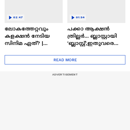
02:47
01:54
ലോകത്തേറ്റവും
പക്കാ ആക്ഷൻ
കളക്ഷൻ നേടിയ
ത്രില്ലർ... ബ്ലാസ്റ്റായി
സിനിമ ഏത്? |
'ബ്ലാസ്റ്റ്',ഇതുവരെയു
Highest Grossing
ള്ള കളക്ഷൻ
Movie
റിപ്പോർട്ട് പുറത്ത് |
READ MORE
Blast