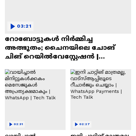
03:21
റോബോട്ടുകൾ നിർമ്മിച്ച
അത്ഭുതം; ചൈനയിലെ ചോങ്
ചിങ് റെയിൽവേസ്റ്റേഷൻ |
Chongqing Railway Station
02:31
02:27
വായിച്ചാൽ
ഇനി ചാറ്റിങ് മാത്രമല്ല,