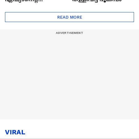
ഷൈനിങ് സ്റ്റാർസ്
സീസൺ 2
READ MORE
VIRAL