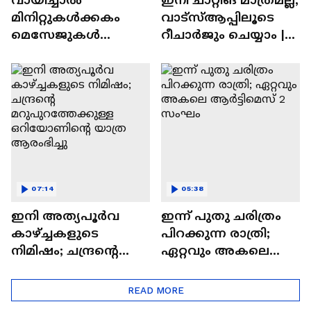
മിനിറ്റുകൾക്കകം
വാട്‌സ്‌ആപ്പിലൂടെ
മെസേജുകള്‍
റീചാർജും ചെയ്യാം |
അപ്രത്യക്ഷമാകും |
WhatsApp Payments |
WhatsApp | Tech Talk
Tech Talk
07:14
05:38
ഇനി അത്യപൂര്‍വ
ഇന്ന് പുതു ചരിത്രം
കാഴ്ച്ചകളുടെ
പിറക്കുന്ന രാത്രി;
നിമിഷം; ചന്ദ്രന്റെ
ഏറ്റവും അകലെ
മറുപുറത്തേക്കുള്ള
ആര്‍ട്ടിമെസ് 2 സംഘം
ഒറിയോണിന്റെ യാത്ര
READ MORE
ആരംഭിച്ചു