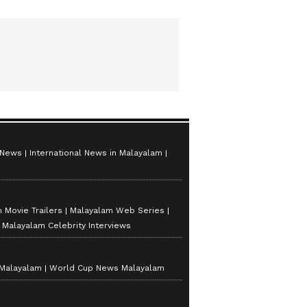
 News
International News in Malayalam
 Movie Trailers
Malayalam Web Series
Malayalam Celebrity Interviews
 Malayalam
World Cup News Malayalam