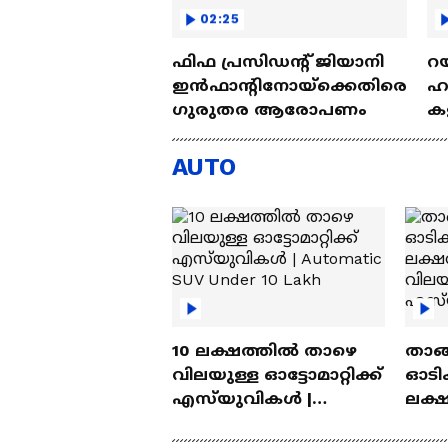
02:25
ഫിഫ പ്രസിഡന്റ് ജിയാനി
റയ
ഇൻഫാന്റിനോയ്‌ക്കെതിരെ
ഹൻ
ഗുരുതര ആരോപണം
കള
| 
AUTO
10 ലക്ഷത്തിൽ താഴെ
താങ്
വിലയുള്ള ഓട്ടോമാറ്റിക്ക്
ഓടിക
എസ്‍യുവികൾ |
ലക്
Automatic SUV Under 10
വിലയ
Lakh
എസ്