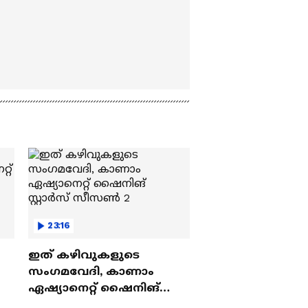
23:16
ഇത് കഴിവുകളുടെ
സംഗമവേദി, കാണാം
ഏഷ്യാനെറ്റ് ഷൈനിങ്
സ്റ്റാർസ് സീസൺ 2