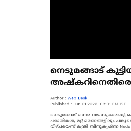
നെടുമങ്ങാട് കുട
അഷ്കറിനെതിരെ ​
മരണങ്ങളിലും പങ്
Author :
Web Desk
Published :
Jun 01 2026, 08:01 PM IST
നെടുമങ്ങാട് ഒന്നര വയസുകാരന്റെ
പരാതികൾ, മറ്റ് മരണങ്ങളിലും പങ്കു
വീഴ്ചയെന്ന് മന്ത്രി ബിന്ദുകൃഷ്ണ Nedum