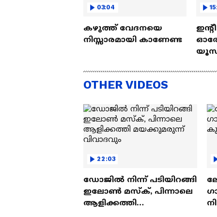
03:04
15
കഴുത്ത് വേദനയെ
ഇന്റ
നിസ്സാരമായി കാണേണ്ട
ഓരോ
യൂസ്
Nall
OTHER VIDEOS
22:03
ഡോജിൽ നിന്ന് പടിയിറങ്ങി
ല
ഇലോൺ മസ്ക്, പിന്നാലെ
ഗ
ആളിക്കത്തി
ന
മയക്കുമരുന്ന് വിവാദവും
ക