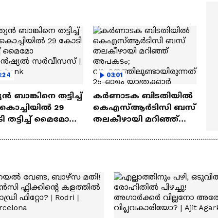
ത്മവിശ്വാസമുണ്ടായിരു
എത്തി | Ramayana Movie
ില്ല'
3:24
03:01
യൻ ബാങ്കിനെ തട്ടിച്ച്
കർണാടക ബിടതിയിൽ
 കൊച്ചിയിൽ 29
കെഎസ്ആർടിസി ബസ്
 തട്ടിച്ച് മൈമോ
തലകീഴായി മറിഞ്ഞ്
ാൻഷ്യൽ
അപകടം;
സസ് | Indian bank
വാഹനത്തിലുണ്ടായിരു
ന്നത് 25-ഓളം
യാത്രക്കാർ