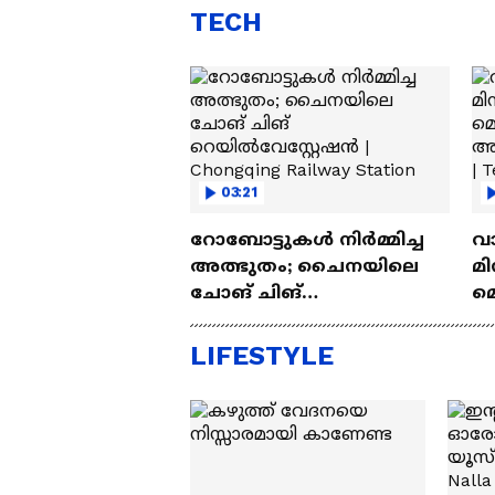
TECH
03:21
റോബോട്ടുകൾ നിർമ്മിച്ച
വ
അത്ഭുതം; ചൈനയിലെ
മി
ചോങ് ചിങ്
മ
റെയിൽവേസ്റ്റേഷൻ |
അപ
Chongqing Railway Station
Wh
LIFESTYLE