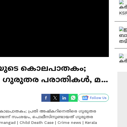
്ടിയുടെ കൊലപാതകം;
ഗുരുതര പരാതികൾ, മറ്റ്
കുണ്ടെന്ന് സംശയം
Follow Us
 കൊലപാതകം; പ്രതി അഷ്കറിനെതിരെ ​ഗുരുതര
ണ്ടെന്ന് സംശയം, പൊലീസിനുണ്ടായത് ​ഗുരുതര
angad | Child Death Case | Crime news | Kerala