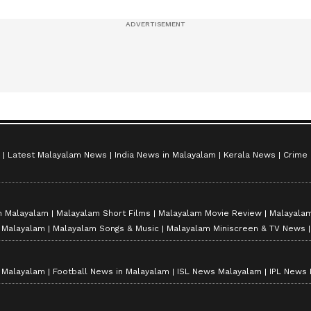
സീസൺ 2
Latest Malayalam News
India News in Malayalam
Kerala News
Crime
n Malayalam
Malayalam Short Films
Malayalam Movie Review
Malayalam
n Malayalam
Malayalam Songs & Music
Malayalam Miniscreen & TV News
n Malayalam
Football News in Malayalam
ISL News Malayalam
IPL News