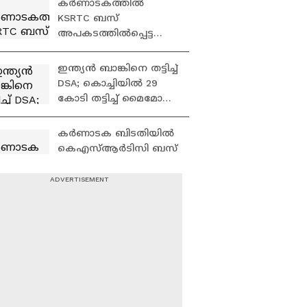
കർണാടകത്തിൽ
പങ്കുണ്ടെന്ന് സംശയം
KSRTC ബസ്
അപകടത്തിൽപ്പെട്ട
സംഭവം: സിംഗിൾ
ഡ്രൈവർ ഡ്യൂട്ടിയാണ്
ഇന്ത്യൻ ബാങ്കിനെ തട്ടിച്ച്
അപകടകാരണമെന്ന്
DSA; കൊച്ചിയിൽ 29
ജീവനക്കാർ
കോടി തട്ടിച്ച് മൈമോ
ഫിനാൻഷ്യൽ
സർവീസസ് | Indian
കർണാടക ബിടതിയിൽ
bank
കെഎസ്ആർടിസി ബസ്
തലകീഴായി മറിഞ്ഞ്
അപകടം;
വാഹനത്തിലുണ്ടായിരു
അർജ്ജുൻ
ന്നത് 25-ഓളം
ആയങ്കിയുമായി
യാത്രക്കാർ
ബന്ധം;
തിരുവനന്തപുരത്ത് 5
പേർ പൊലീസ് പിടിയിൽ
ഭക്തജനങ്ങളുടെ കാശ്
കക്കുന്ന ഒരാളെ
പോലും സർക്കാർ