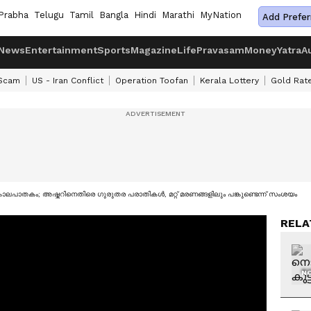
Prabha
Telugu
Tamil
Bangla
Hindi
Marathi
MyNation
Add Prefer
News
Entertainment
Sports
Magazine
Life
Pravasam
Money
Yatra
A
 Scam
US - Iran Conflict
Operation Toofan
Kerala Lottery
Gold Rat
 കൊലപാതകം; അഷ്കറിനെതിരെ ​ഗുരുതര പരാതികൾ, മറ്റ് മരണങ്ങളിലും പങ്കുണ്ടെന്ന് സംശയം
RELA
NO