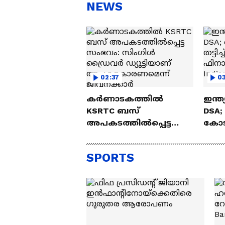
സന്തോഷം'
ആ
NEWS
ന്ന
02:37
0
കർണാടകത്തിൽ
ഇന്ത്
KSRTC ബസ്
DSA;
അപകടത്തിൽപ്പെട്ട
കോടി
സംഭവം: സിംഗിൾ
ഫിന
ഡ്രൈവർ ഡ്യൂട്ടിയാണ്
സർവീ
SPORTS
അപകടകാരണമെന്ന്
ജീവനക്കാർ