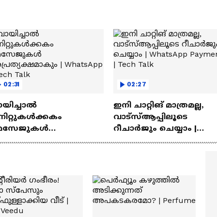
02:31
02:27
ായിച്ചാൽ
ഇനി ചാറ്റിങ് മാത്രമല്ല,
നിറ്റുകൾക്കകം
വാട്‌സ്‌ആപ്പിലൂടെ
െസേജുകള്‍
റീചാർജും ചെയ്യാം |
്രത്യക്ഷമാകും |
WhatsApp Payments | Te
atsApp | Tech Talk
Talk