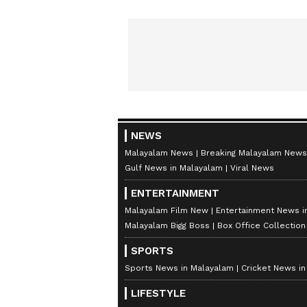
NEWS
Malayalam News
Breaking Malayalam News
Gulf News in Malayalam
Viral News
ENTERTAINMENT
Malayalam Film New
Entertainment News i
Malayalam Bigg Boss
Box Office Collectio
SPORTS
Sports News in Malayalam
Cricket News i
LIFESTYLE