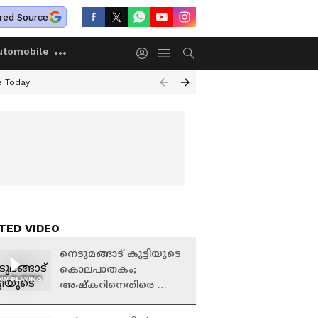
red Source
utomobile
e Today
TED VIDEO
നെടുമങ്ങാട് കുട്ടിയുടെ
കൊലപാതകം;
W PLAYING
അഷ്കറിനെതിരെ ​
ഗുരുതര പരാതികൾ,
മറ്റ് മരണങ്ങളിലും