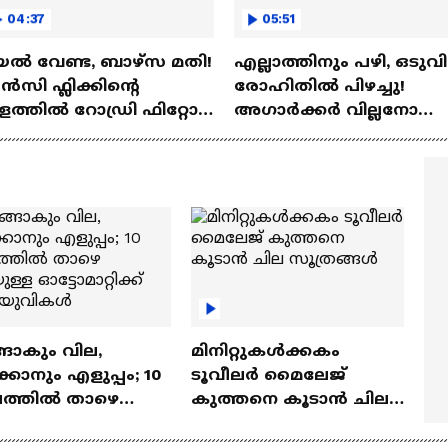
04:37
05:51
ല്‍ വേണ്ട, ബാഴ്‌സ മതി!
എല്ലാത്തിനും പഴി, ഒടുവി
സി ഫ്ലിക്കിന്റെ
രോഹിതില്‍ പിഴച്ചു!
ത്തില്‍ റോഡ്രി ഫിറ്റോ?
അഗാര്‍ക്കർ വില്ലനോ
Rodri | Barcelona
അതോ വിപ്ലവകാരിയോ?
Ajit Agarkar
ങാകും വില,
മിനിറ്റുകൾക്കകം
്കാനും എളുപ്പം; 10
ടൂവീലർ മൈലേജ്
ഷത്തിൽ താഴെ
കുത്തനെ കൂടാൻ ചില
ുള്ള ഓട്ടോമാറ്റിക്ക്
സൂത്രങ്ങൾ
‍യുവികൾ