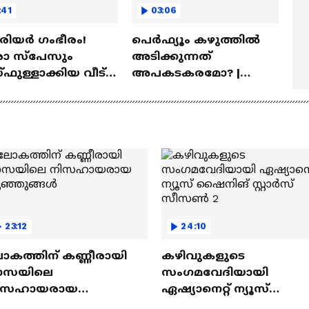
:41
03:06
ീരിയർ ഗംഭീരം!
പെർഫ്യൂം കഴുത്തിൽ
 സ്‌പേസും
അടിക്കുന്നത്
ഫുള്ളാക്കിയ വീട് |
അപകടകരമോ? |
a Veedu
Perfume
23:12
24:10
ോകത്തിന് കണ്ണീരായി
കഴിവുകളുടെ
ാസയിലെ
സംഗമവേദിയായി
ിസഹായരായ
ഏഷ്യാനെറ്റ് ന്യൂസ്
ുഞ്ഞുങ്ങൾ
ഷൈനിങ് സ്റ്റാർസ്