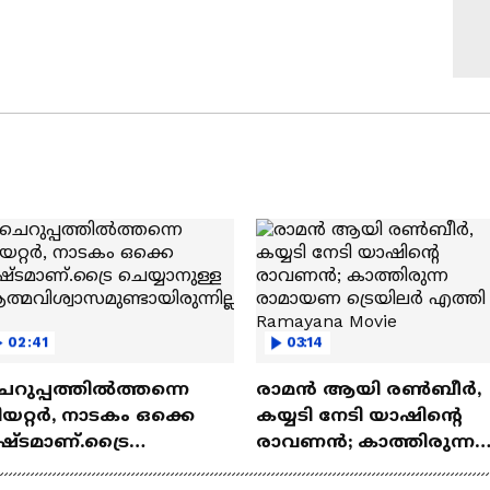
02:41
03:14
െറുപ്പത്തിൽത്തന്നെ
രാമന്‍ ആയി രൺബീർ,
യറ്റർ, നാടകം ഒക്കെ
കയ്യടി നേടി യാഷിന്റെ
ഷ്ടമാണ്.ട്രൈ
രാവണൻ; കാത്തിരുന്ന
യ്യാനുള്ള
രാമായണ ട്രെയിലർ