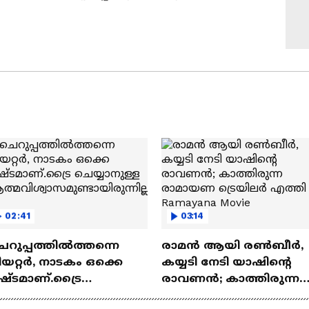
02:41
03:14
െറുപ്പത്തിൽത്തന്നെ
രാമന്‍ ആയി രൺബീർ,
യറ്റർ, നാടകം ഒക്കെ
കയ്യടി നേടി യാഷിന്റെ
ഷ്ടമാണ്.ട്രൈ
രാവണൻ; കാത്തിരുന്ന
യ്യാനുള്ള
രാമായണ ട്രെയിലർ