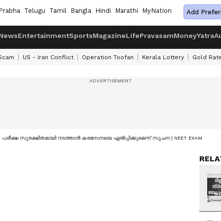
Prabha
Telugu
Tamil
Bangla
Hindi
Marathi
MyNation
Add Prefer
News
Entertainment
Sports
Magazine
Life
Pravasam
Money
Yatra
A
 Scam
US - Iran Conflict
Operation Toofan
Kerala Lottery
Gold Rat
ിപ്പ്; പരീക്ഷ സുരക്ഷിതമായി നടത്താൻ കരസേനയെ ഏൽപ്പിക്കുമെന്ന് സൂചന | NEET EXAM
RELA
NO