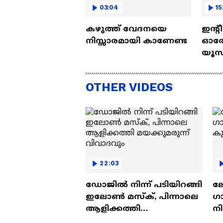
03:04
15
കഴുത്ത് വേദനയെ
ഇന്റ
നിസ്സാരമായി കാണേണ്ട
ഓരോ
യൂസ്
Nall
OTHER VIDEOS
22:03
ഡോജിൽ നിന്ന് പടിയിറങ്ങി
ല
ഇലോൺ മസ്ക്, പിന്നാലെ
ഗ
ആളിക്കത്തി
ന
മയക്കുമരുന്ന് വിവാദവും
ക