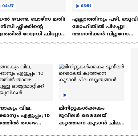
04:37
05:51
ല്‍ വേണ്ട, ബാഴ്‌സ മതി!
എല്ലാത്തിനും പഴി, ഒടുവി
സി ഫ്ലിക്കിന്റെ
രോഹിതില്‍ പിഴച്ചു!
ത്തില്‍ റോഡ്രി ഫിറ്റോ?
അഗാര്‍ക്കർ വില്ലനോ
Rodri | Barcelona
അതോ വിപ്ലവകാരിയോ?
Ajit Agarkar
ങാകും വില,
മിനിറ്റുകൾക്കകം
്കാനും എളുപ്പം; 10
ടൂവീലർ മൈലേജ്
ഷത്തിൽ താഴെ
കുത്തനെ കൂടാൻ ചില
ുള്ള ഓട്ടോമാറ്റിക്ക്
സൂത്രങ്ങൾ
‍യുവികൾ