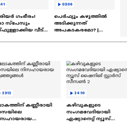
:41
03:06
ീരിയർ ഗംഭീരം!
പെർഫ്യൂം കഴുത്തിൽ
 സ്‌പേസും
അടിക്കുന്നത്
ഫുള്ളാക്കിയ വീട് |
അപകടകരമോ? |
a Veedu
Perfume
23:12
24:10
ോകത്തിന് കണ്ണീരായി
കഴിവുകളുടെ
ാസയിലെ
സംഗമവേദിയായി
ിസഹായരായ
ഏഷ്യാനെറ്റ് ന്യൂസ്
ുഞ്ഞുങ്ങൾ
ഷൈനിങ് സ്റ്റാർസ്