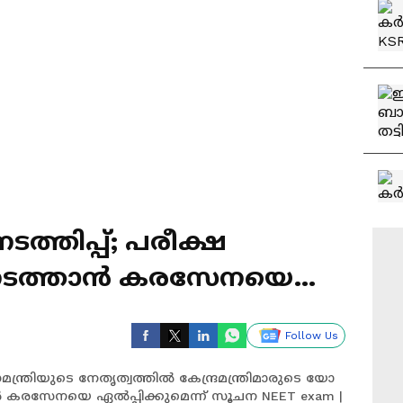
നടത്തിപ്പ്; പരീക്ഷ
 നടത്താൻ കരസേനയെ
് സൂചന
Follow Us
ധമന്ത്രിയുടെ നേതൃത്വത്തിൽ കേന്ദ്രമന്ത്രിമാരുടെ യോ​
ൻ കരസേനയെ ഏൽപ്പിക്കുമെന്ന് സൂചന NEET exam |