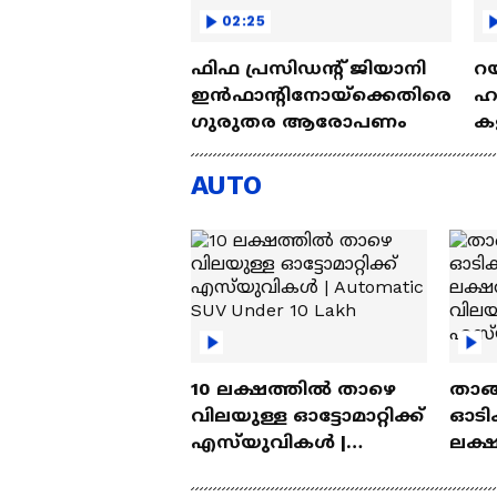
02:25
ഫിഫ പ്രസിഡന്റ് ജിയാനി
റയ
ഇൻഫാന്റിനോയ്‌ക്കെതിരെ
ഹൻ
ഗുരുതര ആരോപണം
കള
| 
AUTO
10 ലക്ഷത്തിൽ താഴെ
താങ്
വിലയുള്ള ഓട്ടോമാറ്റിക്ക്
ഓടിക
എസ്‍യുവികൾ |
ലക്
Automatic SUV Under 10
വിലയ
Lakh
എസ്