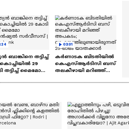
ത്മവിശ്വാസമുണ്ടായിരു
എത്തി | Ramayana Movie
ില്ല'
3:24
03:01
യൻ ബാങ്കിനെ തട്ടിച്ച്
കർണാടക ബിടതിയിൽ
 കൊച്ചിയിൽ 29
കെഎസ്ആർടിസി ബസ്
 തട്ടിച്ച് മൈമോ
തലകീഴായി മറിഞ്ഞ്
ാൻഷ്യൽ
അപകടം;
സസ് | Indian bank
വാഹനത്തിലുണ്ടായിരു
ന്നത് 25-ഓളം
യാത്രക്കാർ