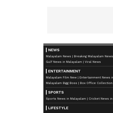
NEWS
Malayalam News
Breaking Malayalam News
Gulf News in Malayalam
Viral News
ENTERTAINMENT
Malayalam Film New
Entertainment News i
Malayalam Bigg Boss
Box Office Collectio
SPORTS
Sports News in Malayalam
Cricket News i
LIFESTYLE