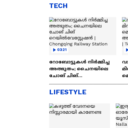
TECH
03:21
റോബോട്ടുകൾ നിർമ്മിച്ച
വ
അത്ഭുതം; ചൈനയിലെ
മി
ചോങ് ചിങ്
മ
റെയിൽവേസ്റ്റേഷൻ |
അപ
Chongqing Railway Station
Wh
LIFESTYLE