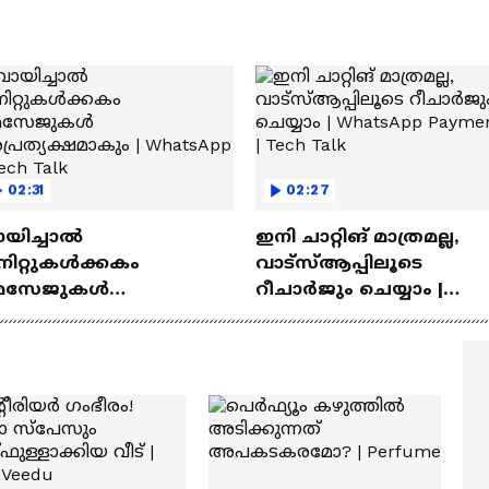
02:31
02:27
ായിച്ചാൽ
ഇനി ചാറ്റിങ് മാത്രമല്ല,
നിറ്റുകൾക്കകം
വാട്‌സ്‌ആപ്പിലൂടെ
െസേജുകള്‍
റീചാർജും ചെയ്യാം |
്രത്യക്ഷമാകും |
WhatsApp Payments | Te
atsApp | Tech Talk
Talk