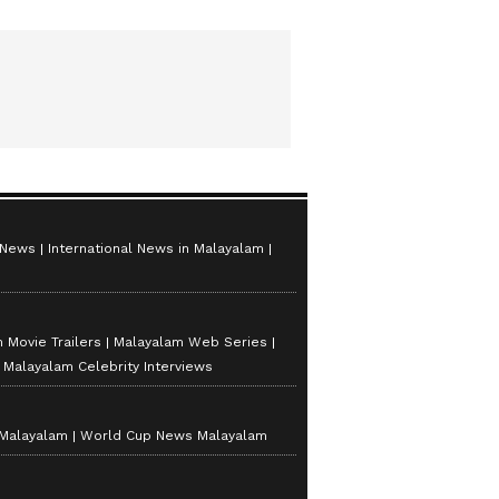
 News
International News in Malayalam
 Movie Trailers
Malayalam Web Series
Malayalam Celebrity Interviews
 Malayalam
World Cup News Malayalam