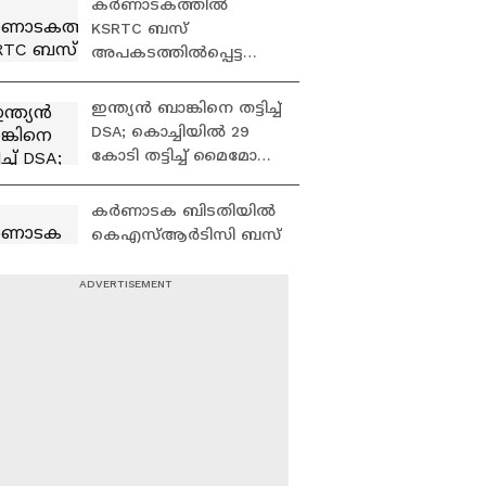
കർണാടകത്തിൽ
സൂചന | NEET exam
KSRTC ബസ്
അപകടത്തിൽപ്പെട്ട
സംഭവം: സിംഗിൾ
ഡ്രൈവർ ഡ്യൂട്ടിയാണ്
ഇന്ത്യൻ ബാങ്കിനെ തട്ടിച്ച്
അപകടകാരണമെന്ന്
DSA; കൊച്ചിയിൽ 29
ജീവനക്കാർ
കോടി തട്ടിച്ച് മൈമോ
ഫിനാൻഷ്യൽ
സർവീസസ് | Indian
കർണാടക ബിടതിയിൽ
bank
കെഎസ്ആർടിസി ബസ്
തലകീഴായി മറിഞ്ഞ്
അപകടം;
വാഹനത്തിലുണ്ടായിരു
അർജ്ജുൻ
ന്നത് 25-ഓളം
ആയങ്കിയുമായി
യാത്രക്കാർ
ബന്ധം;
തിരുവനന്തപുരത്ത് 5
പേർ പൊലീസ് പിടിയിൽ
ഭക്തജനങ്ങളുടെ കാശ്
കക്കുന്ന ഒരാളെ
പോലും സർക്കാർ