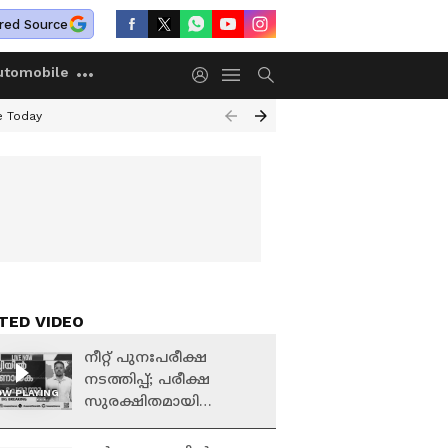
red Source
utomobile
e Today
TED VIDEO
നീറ്റ് പുനഃപരീക്ഷ
നടത്തിപ്പ്; പരീക്ഷ
W PLAYING
സുരക്ഷിതമായി
നടത്താൻ കരസേനയെ
ഏൽപ്പിക്കുമെന്ന്