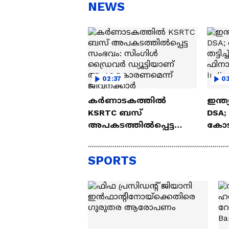
സന്തോഷം'
ആ
NEWS
ന്ന
02:37
0
കർണാടകത്തിൽ
ഇന്ത്
KSRTC ബസ്
DSA;
അപകടത്തിൽപ്പെട്ട
കോടി
സംഭവം: സിംഗിൾ
ഫിന
ഡ്രൈവർ ഡ്യൂട്ടിയാണ്
സർവീ
SPORTS
അപകടകാരണമെന്ന്
ജീവനക്കാർ