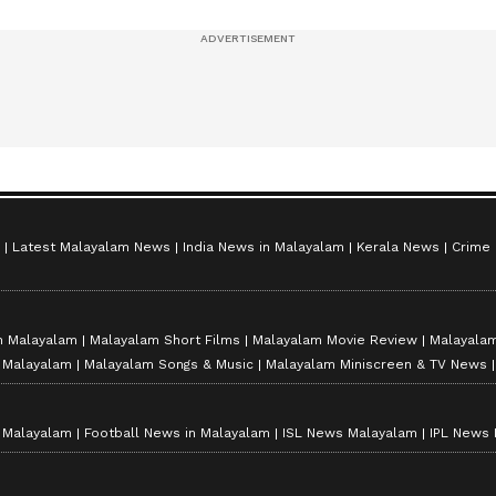
സീസൺ 2
Latest Malayalam News
India News in Malayalam
Kerala News
Crime
n Malayalam
Malayalam Short Films
Malayalam Movie Review
Malayalam
n Malayalam
Malayalam Songs & Music
Malayalam Miniscreen & TV News
n Malayalam
Football News in Malayalam
ISL News Malayalam
IPL News