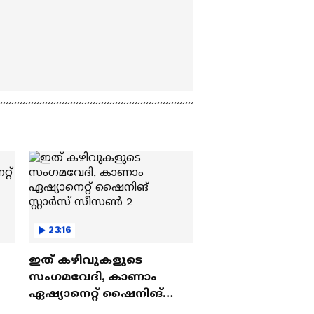
23:16
ഇത് കഴിവുകളുടെ
സംഗമവേദി, കാണാം
ഏഷ്യാനെറ്റ് ഷൈനിങ്
സ്റ്റാർസ് സീസൺ 2