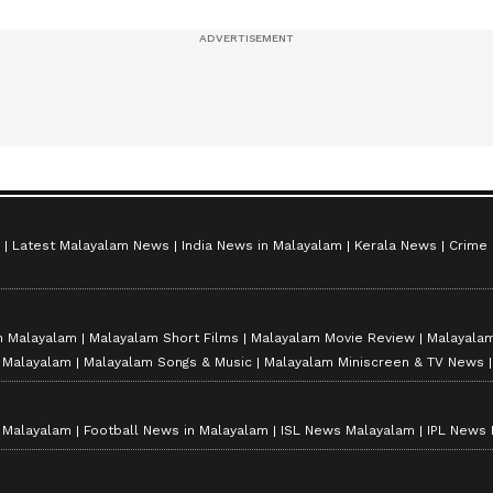
സീസൺ 2
Latest Malayalam News
India News in Malayalam
Kerala News
Crime
n Malayalam
Malayalam Short Films
Malayalam Movie Review
Malayalam
n Malayalam
Malayalam Songs & Music
Malayalam Miniscreen & TV News
n Malayalam
Football News in Malayalam
ISL News Malayalam
IPL News