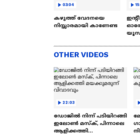
03:04
15
കഴുത്ത് വേദനയെ
ഇന്റ
നിസ്സാരമായി കാണേണ്ട
ഓരോ
യൂസ്
Nall
OTHER VIDEOS
22:03
ഡോജിൽ നിന്ന് പടിയിറങ്ങി
ല
ഇലോൺ മസ്ക്, പിന്നാലെ
ഗ
ആളിക്കത്തി
ന
മയക്കുമരുന്ന് വിവാദവും
ക