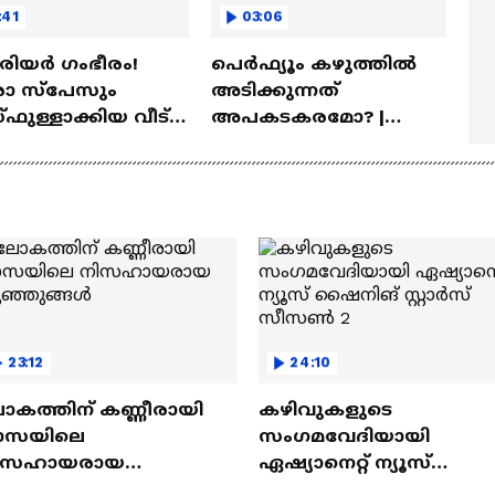
:41
03:06
ീരിയർ ഗംഭീരം!
പെർഫ്യൂം കഴുത്തിൽ
 സ്‌പേസും
അടിക്കുന്നത്
ഫുള്ളാക്കിയ വീട് |
അപകടകരമോ? |
a Veedu
Perfume
23:12
24:10
ോകത്തിന് കണ്ണീരായി
കഴിവുകളുടെ
ാസയിലെ
സംഗമവേദിയായി
ിസഹായരായ
ഏഷ്യാനെറ്റ് ന്യൂസ്
ുഞ്ഞുങ്ങൾ
ഷൈനിങ് സ്റ്റാർസ്