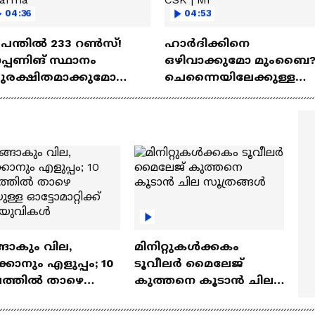
04:36
04:53
 പന്തില്‍ 233 റണ്‍സ്!
ഹാർദിക്കിനെ
പ്പണിങ് സ്ഥാനം
ഒഴിവാക്കുമോ മുംബൈ
ുരക്ഷിതമാക്കുമോ
ചെന്നൈയിലേക്കുള്ള
ഭിഷേക് ശർമ? |
ട്രേഡ് എളുപ്പമല്ല | Hardik
hishek Sharma
Pandya | CSK | MI
ങാകും വില,
മിനിറ്റുകൾക്കകം
്കാനും എളുപ്പം; 10
ടൂവീലർ മൈലേജ്
ഷത്തിൽ താഴെ
കുത്തനെ കൂടാൻ ചില
ുള്ള ഓട്ടോമാറ്റിക്ക്
സൂത്രങ്ങൾ
‍യുവികൾ