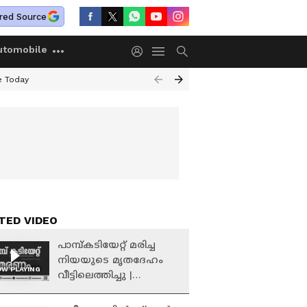
red Source
utomobile
e Today
TED VIDEO
പാമ്പ്കടിയേറ്റ് മരിച്ച
നിയയുടെ മൃതദേഹം
W PLAYING
വീട്ടിലെത്തിച്ചു |
Ernakulam | Snake Bite