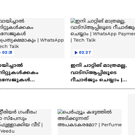
02:31
02:27
ായിച്ചാൽ
ഇനി ചാറ്റിങ് മാത്രമല്ല,
നിറ്റുകൾക്കകം
വാട്‌സ്‌ആപ്പിലൂടെ
െസേജുകള്‍
റീചാർജും ചെയ്യാം |
്രത്യക്ഷമാകും |
WhatsApp Payments | Te
atsApp | Tech Talk
Talk