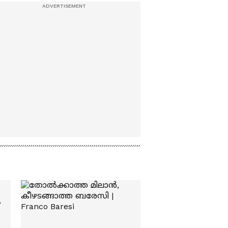
നേരിടാൻ പൊലീസിനെ
അയച്ച സംസ്ഥാനമാണ്
ബിഹാർ: ഡോ.
സെബാസ്റ്റ്യൻ പോൾ