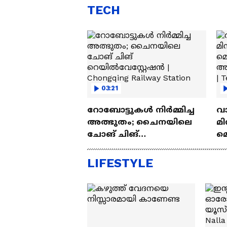
TECH
03:21
റോബോട്ടുകൾ നിർമ്മിച്ച
വ
അത്ഭുതം; ചൈനയിലെ
മി
ചോങ് ചിങ്
മ
റെയിൽവേസ്റ്റേഷൻ |
അപ
Chongqing Railway Station
Wh
LIFESTYLE