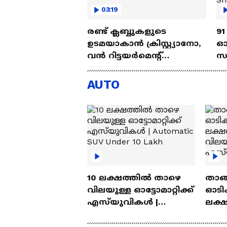
03:19
രണ്ട്‌ ക്ലബ്ബുകളുടെ
91
ഉടമയാകാന്‍ ക്രിസ്റ്റ്യാനോ,
ഓ
വന്‍ റിട്ടയര്‍മെന്റ്‌
സ
പദ്ധതികള്‍ | Cristiano
അ
Ronaldo
Ab
AUTO
10 ലക്ഷത്തിൽ താഴെ
താങ്
വിലയുള്ള ഓട്ടോമാറ്റിക്ക്
ഓടിക
എസ്‍യുവികൾ |
ലക്
Automatic SUV Under 10
വിലയ
Lakh
എസ്