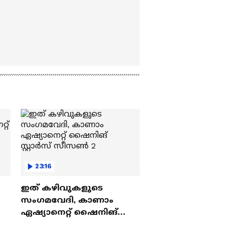
23:16
ഇത് കഴിവുകളുടെ
സംഗമവേദി, കാണാം
ഏഷ്യാനെറ്റ് ഷൈനിങ്
സ്റ്റാർസ് സീസൺ 2