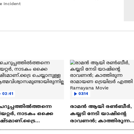
e Incident
02:41
03:14
െറുപ്പത്തിൽത്തന്നെ
രാമന്‍ ആയി രൺബീർ,
യറ്റർ, നാടകം ഒക്കെ
കയ്യടി നേടി യാഷിന്റെ
ഷ്ടമാണ്.ട്രൈ
രാവണൻ; കാത്തിരുന്ന
യ്യാനുള്ള
രാമായണ ട്രെയിലർ