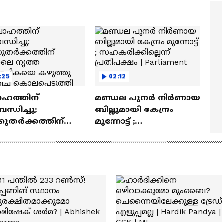
ത്മവിശ്വാസമുണ്ടായിരു
എത്തി | Ramayana Movie
ില്ല'
:25
02:12
ാഹത്തിന്
മണ്ഡല പുനർ നിർണായ
ന്ധിച്ചു;
ബില്ലുമായി കേന്ദ്രം
കുതർക്കത്തിന്
മുന്നോട്ട് ;
നാലെ നൃത്ത
സഹകരിക്കില്ലെന്ന്
യാപികയെ കഴുത്തു
പ്രതിപക്ഷം | Parliament
ച്ച്
്പെടുത്തി