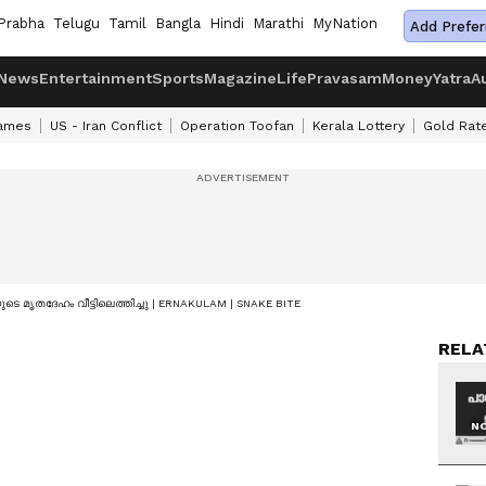
Prabha
Telugu
Tamil
Bangla
Hindi
Marathi
MyNation
Add Prefer
News
Entertainment
Sports
Magazine
Life
Pravasam
Money
Yatra
A
ames
US - Iran Conflict
Operation Toofan
Kerala Lottery
Gold Rat
യയുടെ മൃതദേഹം വീട്ടിലെത്തിച്ചു | ERNAKULAM | SNAKE BITE
RELA
NO