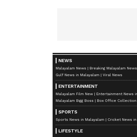
NEWS
Malayalam News
Breaking Malayalam News
Gulf News in Malayalam
Viral News
ENTERTAINMENT
Malayalam Film New
Entertainment News i
Malayalam Bigg Boss
Box Office Collectio
SPORTS
Sports News in Malayalam
Cricket News i
LIFESTYLE