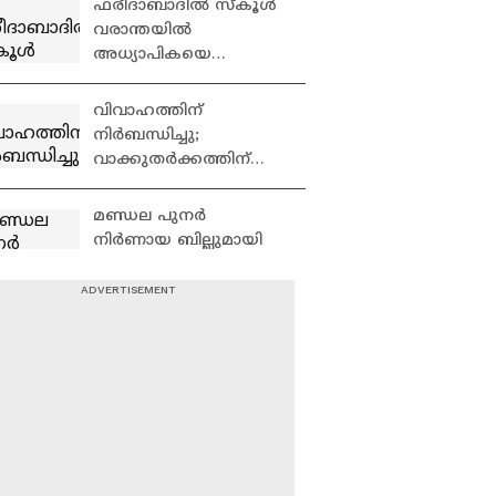
ഫരീദാബാദില്‍ സ്‌കൂള്‍
വരാന്തയില്‍
അധ്യാപികയെ
കുത്തിക്കൊന്നു |
Faridabad | Crime News
വിവാഹത്തിന്
നിർബന്ധിച്ചു;
വാക്കുതർക്കത്തിന്
പിന്നാലെ നൃത്ത
അധ്യാപികയെ കഴുത്തു
മണ്ഡല പുനർ
ഞെരിച്ച്
നിർണായ ബില്ലുമായി
കൊലപ്പെടുത്തി
കേന്ദ്രം മുന്നോട്ട് ;
സഹകരിക്കില്ലെന്ന്
പ്രതിപക്ഷം | Parliament
9 At Nine Malayalam
News | വാർത്തകൾ
വിശദമായി | 05 August
2026
ബിഹാറിലെ
ഉപതെരഞ്ഞെടുപ്പ് ഫലം
ബിജെപിക്ക് വാണിംഗ്;