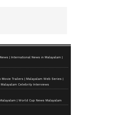
 News
International News in Malayalam
 Movie Trailers
Malayalam Web Series
Malayalam Celebrity Interviews
 Malayalam
World Cup News Malayalam