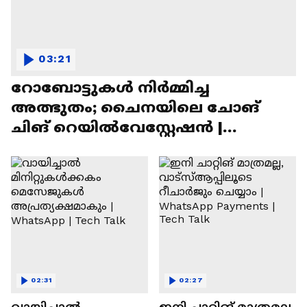
03:21
റോബോട്ടുകൾ നിർമ്മിച്ച
അത്ഭുതം; ചൈനയിലെ ചോങ്
ചിങ് റെയിൽവേസ്റ്റേഷൻ |
Chongqing Railway Station
02:31
02:27
വായിച്ചാൽ
ഇനി ചാറ്റിങ് മാത്രമല്ല,