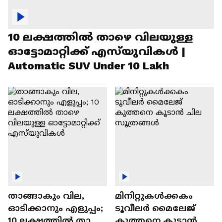
10 ലക്ഷത്തിൽ താഴെ വിലയുള്ള
ഓട്ടോമാറ്റിക്ക് എസ്‍യുവികൾ |
Automatic SUV Under 10 Lakh
താങ്ങാകും വില,
മിനിറ്റുകൾക്കകം
ഓടിക്കാനും എളുപ്പം;
ടൂവീലർ മൈലേജ്
10 ലക്ഷത്തിൽ താഴെ
കുത്തനെ കൂടാൻ