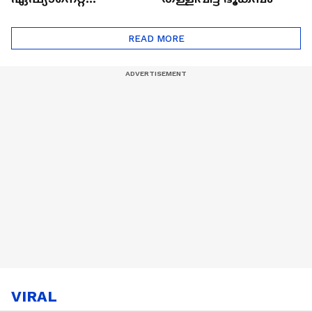
ഷൈനിങ് സ്റ്റാർസ്
സീസൺ 2
READ MORE
VIRAL