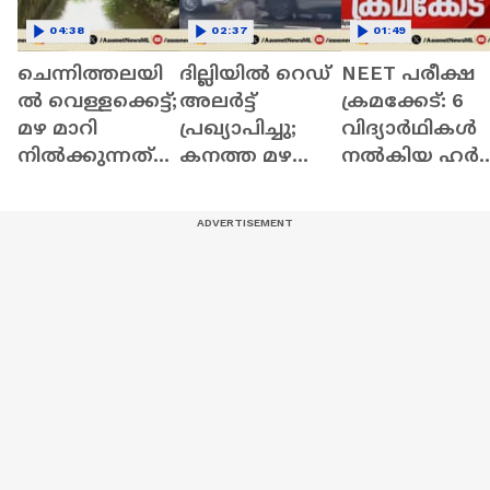
04:38
02:37
01:49
ചെന്നിത്തലയി
ദില്ലിയിൽ റെഡ്
NEET പരീക്ഷ
ൽ വെള്ളക്കെട്ട്;
അലർട്ട്
ക്രമക്കേട്: 6
മഴ മാറി
പ്രഖ്യാപിച്ചു;
വിദ്യാർഥികൾ
നിൽക്കുന്നത്
കനത്ത മഴ
നൽകിയ ഹർജി
താത്കാലിക
തുടരുമെന്ന്
സുപ്രീം കോടത
ആശ്വാസം
മുന്നറിയിപ്പ്
തള്ളി