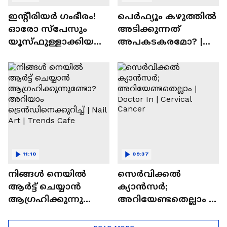
ഇന്റീരിയർ ഗംഭീരം!
പെർഫ്യൂം കഴുത്തിൽ
ഓരോ സ്‌പേസും
അടിക്കുന്നത്
യൂസ്ഫുള്ളാക്കിയ
അപകടകരമോ? |
വീട് | Nalla Veedu
Perfume
11:10
09:37
നിങ്ങൾ നെയിൽ
സെർവിക്കൽ
ആർട്ട് ചെയ്യാൻ
ക്യാൻസർ;
ആഗ്രഹിക്കുന്നുണ്ടോ
അറിയേണ്ടതെല്ലാം |
? അറിയാം
Doctor In | Cervical
ട്രെൻഡിനെക്കുറിച്ച് |
Cancer