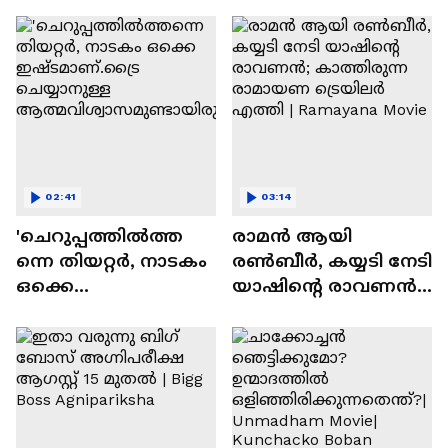
സന്തോഷം'
02:41
03:14
'ചെറുപ്പത്തിൽത്ത
രാമന്‍ ആയി
ന്നെ തിയറ്റർ, നാടകം
രൺബീർ, കയ്യടി നേടി
ഒക്കെ
യാഷിന്റെ രാവണൻ;
ഇഷ്ടമാണ്.ട്രൈ
കാത്തിരുന്ന
ചെയ്യാനുള്ള
രാമായണ ട്രെയിലർ
ആത്മവിശ്വാസമുണ്ടാ
എത്തി | Ramayana
യിരുന്നില്ല'
Movie