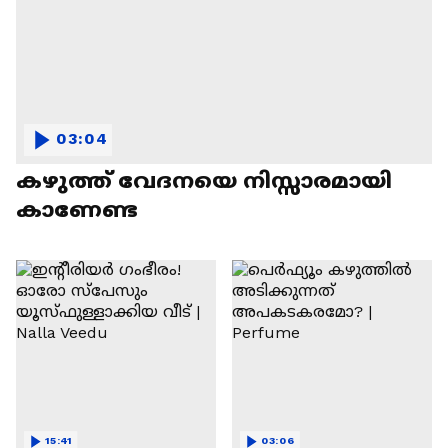
03:04
കഴുത്ത് വേദനയെ നിസ്സാരമായി
കാണേണ്ട
15:41
03:06