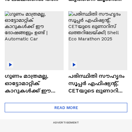
വിലയുള്ള
ചില സൂത്രങ്ങൾ
ഓട്ടോമാറ്റിക്ക്
എസ്‍യുവികൾ
ഗുണം മാത്രമല്ല,
പരിസ്ഥിതി സൗഹൃദം
ഓട്ടോമാറ്റിക്
സൂപ്പർ എഫിഷ്യന്റ്,
കാറുകൾക്ക് ഈ
CETയുടെ ലുണാറിസ്
ദോഷങ്ങളും ഉണ്ട് |
ഖത്തറിലേയ്ക്ക്| Shell
Automatic Car
Eco Marathon 2025
READ MORE