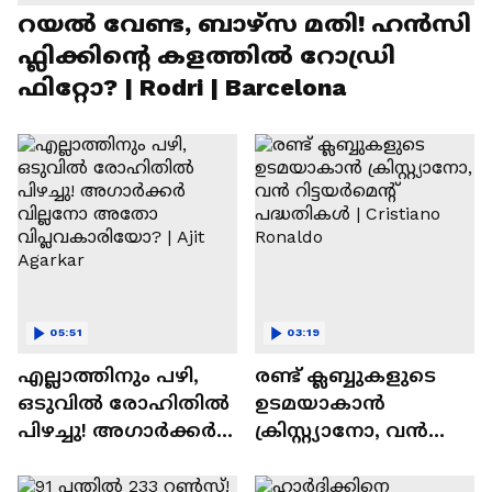
റയല്‍ വേണ്ട, ബാഴ്‌സ മതി! ഹൻസി
ഫ്ലിക്കിന്റെ കളത്തില്‍ റോഡ്രി
ഫിറ്റോ? | Rodri | Barcelona
05:51
03:19
എല്ലാത്തിനും പഴി,
രണ്ട്‌ ക്ലബ്ബുകളുടെ
ഒടുവില്‍ രോഹിതില്‍
ഉടമയാകാന്‍
പിഴച്ചു! അഗാര്‍ക്കർ
ക്രിസ്റ്റ്യാനോ, വന്‍
വില്ലനോ അതോ
റിട്ടയര്‍മെന്റ്‌
വിപ്ലവകാരിയോ? |
പദ്ധതികള്‍ | Cristiano