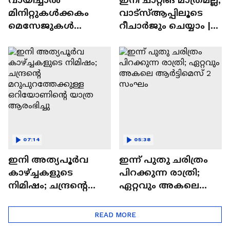
മിനിറ്റുകൾക്കകം
വാട്‌സ്‌ആപ്പിലൂടെ
മെസേജുകള്‍
റീചാർജും ചെയ്യാം |
അപ്രത്യക്ഷമാകും |
WhatsApp Payments |
WhatsApp | Tech Talk
Tech Talk
07:14
05:38
ഇനി അത്യപൂര്‍വ
ഇന്ന് പുതു ചരിത്രം
കാഴ്ച്ചകളുടെ
പിറക്കുന്ന രാത്രി;
നിമിഷം; ചന്ദ്രന്റെ
ഏറ്റവും അകലെ
മറുപുറത്തേക്കുള്ള
ആര്‍ട്ടിമെസ് 2 സംഘം
ഒറിയോണിന്റെ യാത്ര
READ MORE
ആരംഭിച്ചു