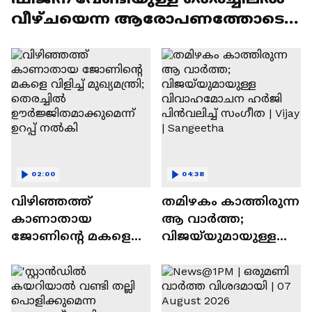
വീഴ്ചയെന്ന ആരോപണത്തോടെ
സ്ഥലത്തെത്തി മന്ത്രി
02:00
04:38
വിഴിഞ്ഞത്ത്
തമിഴകം കാത്തിരുന്ന
കാണാതായ
ആ വാർത്ത;
ജോണിന്റെ മകളെ
വിജയ്‌യുമായുള്ള
വിളിച്ച് മുഖ്യമന്ത്രി;
വിവാഹമോചന
തെരച്ചിൽ
ഹർജി പിൻവലിച്ച്
ഊർജ്ജിതമാക്കുമെ
സംഗീത | Vijay |
ന്ന് ഉറപ്പ് നൽകി
Sangeetha