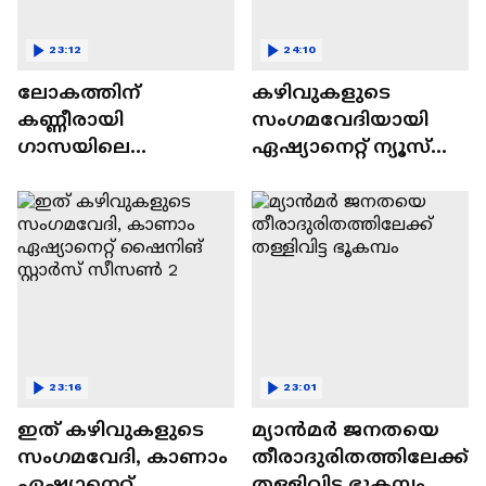
23:12
24:10
ലോകത്തിന്
കഴിവുകളുടെ
കണ്ണീരായി
സംഗമവേദിയായി
ഗാസയിലെ
ഏഷ്യാനെറ്റ് ന്യൂസ്
നിസഹായരായ
ഷൈനിങ് സ്റ്റാർസ്
കുഞ്ഞുങ്ങൾ
സീസൺ 2
23:16
23:01
ഇത് കഴിവുകളുടെ
മ്യാൻമർ ജനതയെ
സംഗമവേദി, കാണാം
തീരാദുരിതത്തിലേക്ക്
ഏഷ്യാനെറ്റ്
തള്ളിവിട്ട ഭൂകമ്പം