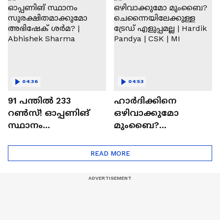
Ajit Agarkar
Ronaldo
04:36
04:53
91 പന്തില്‍ 233
ഹാർദിക്കിനെ
റണ്‍സ്! ഓപ്പണിങ്
ഒഴിവാക്കുമോ
സ്ഥാനം
മുംബൈ?
സുരക്ഷിതമാക്കുമോ
ചെന്നൈയിലേക്കുള്ള
അഭിഷേക് ശർമ? |
ട്രേഡ് എളുപ്പമല്ല |
READ MORE
Abhishek Sharma
Hardik Pandya | CSK |
MI