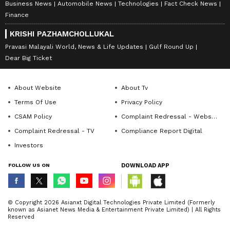
Business News
Automobile News
Technologies
Fact Check News
Finance
KRISHI PAZHAMCHOLLUKAL
Pravasi Malayali World, News & Life Updates
Gulf Round Up
Dear Big Ticket
About Website
About Tv
Terms Of Use
Privacy Policy
CSAM Policy
Complaint Redressal - Website
Complaint Redressal - TV
Compliance Report Digital
Investors
FOLLOW US ON
DOWNLOAD APP
© Copyright 2026 Asianxt Digital Technologies Private Limited (Formerly
known as Asianet News Media & Entertainment Private Limited) | All Rights
Reserved