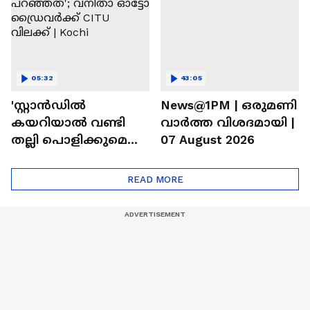
05:32
43:05
'സ്റ്റാൻഡിൽ
News@1PM | ഒരുമണി
കയറിയാൽ വണ്ടി
വാർത്ത വിശദമായി |
തല്ലി പൊളിക്കുമെന്ന
07 August 2026
പറഞ്ഞത്'; വനിതാ
ഓട്ടോ ഡ്രൈവർക്ക്
READ MORE
CITU വിലക്ക് | Kochi