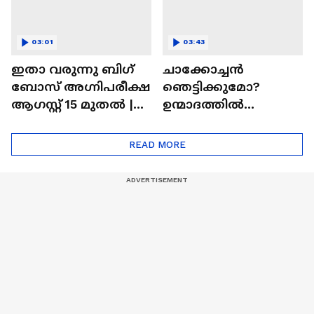
03:01
03:43
ഇതാ വരുന്നു ബിഗ്
ചാക്കോച്ചന്‍
ബോസ് അഗ്നിപരീക്ഷ
ഞെട്ടിക്കുമോ?
ആഗസ്റ്റ് 15 മുതൽ |
ഉന്മാദത്തിൽ
Bigg Boss Agnipariksha
ഒളിഞ്ഞിരിക്കുന്നതെ
ന്ത്?| Unmadham
READ MORE
Movie| Kunchacko
Boban