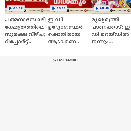
04:02
03:33
05:45
പത്മനാഭസ്വാമി
ഇ ഡി
മുഖ്യമന്ത്രി
ക്ഷേത്രത്തിലെ
ഉദ്യോഗസ്ഥർ
പാണക്കാട്; ഇ
സുരക്ഷ വീഴ്ച;
ക്കെതിരായ
ഡി റെയ്ഡിൽ
റിപ്പോർട്ട്
ആക്രമണത്തി
ഇന്നും
കൈമാറും
ൽ
പ്രതികരണമില്
പഴികേൾക്കുന്ന
പൊലീസ്;
ഡിജിപിയെ
വിളിപ്പിച്ച്
ആഭ്യന്തര മന്ത്രി