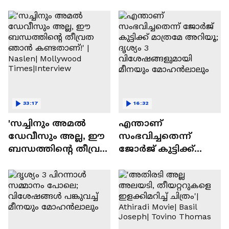
Varghese Pepe
33:17
16:32
'സച്ചിനും അമൽ
എന്താണ്
ഡേവീസും അല്ല, ഈ
സംഭവിച്ചതെന്ന്
ബന്ധത്തിൻ്റെ തീവ്രത
ജോർജ് കുട്ടിക്ക്
ഞാൻ കണ്ടതാണ്!' |
മാത്രമേ അറിയൂ;
Naslen| Mollywood
ദൃശ്യം 3
Times|Interview
വിശേഷങ്ങളുമായി
മീനയും
മോഹൻലാലും