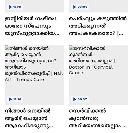
15:41
03:06
ഇന്റീരിയർ ഗംഭീരം!
പെർഫ്യൂം കഴുത്തിൽ
ഓരോ സ്‌പേസും
അടിക്കുന്നത്
യൂസ്ഫുള്ളാക്കിയ
അപകടകരമോ? |
വീട് | Nalla Veedu
Perfume
11:10
09:37
നിങ്ങൾ നെയിൽ
സെർവിക്കൽ
ആർട്ട് ചെയ്യാൻ
ക്യാൻസർ;
ആഗ്രഹിക്കുന്നുണ്ടോ
അറിയേണ്ടതെല്ലാം |
? അറിയാം
Doctor In | Cervical