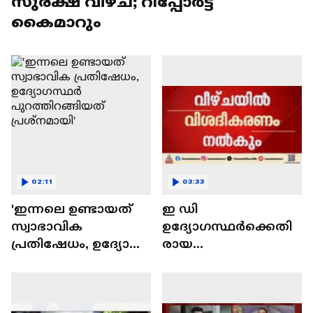
സുരക്ഷ വീഴ്ച; റിപ്പോർട്ട്
കൈമാറും
02:11
03:33
'ഇന്നലെ ഉണ്ടായത്
ഇ ഡി
സ്വാഭാവിക
ഉദ്യോഗസ്ഥർക്കെതി
പ്രതിഷേധം, ഉദ്യോ​
രായ
ഗസ്ഥർ
ആക്രമണത്തിൽ
പുറത്തിറങ്ങിയത്
പഴികേൾക്കുന്ന
പ്രശ്നമായി'
പൊലീസ്; ഡിജിപിയെ