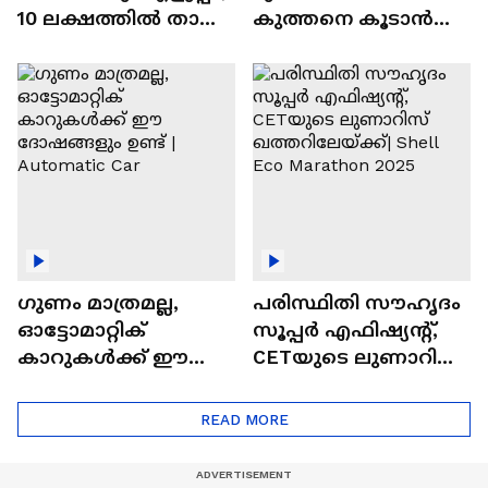
10 ലക്ഷത്തിൽ താഴെ
കുത്തനെ കൂടാൻ
വിലയുള്ള
ചില സൂത്രങ്ങൾ
ഓട്ടോമാറ്റിക്ക്
എസ്‍യുവികൾ
ഗുണം മാത്രമല്ല,
പരിസ്ഥിതി സൗഹൃദം
ഓട്ടോമാറ്റിക്
സൂപ്പർ എഫിഷ്യന്റ്,
കാറുകൾക്ക് ഈ
CETയുടെ ലുണാറിസ്
ദോഷങ്ങളും ഉണ്ട് |
ഖത്തറിലേയ്ക്ക്| Shell
Automatic Car
Eco Marathon 2025
READ MORE