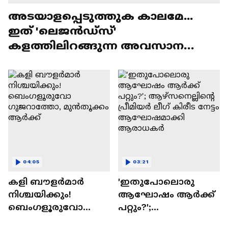
അടയാളപ്പെടുത്തുക കാലമേ...
ഇത് 'ലെജൻഡ്‌സ്'
കളത്തിലിറങ്ങുന്ന അവസാന
ലോകകപ്പ്
04:05
03:21
കളി ബൗളര്‍മാര്‍
'ഇതുപോലൊരു
നിശ്ചയിക്കും!
ആഘോഷം ആർക്ക്
ബെംഗളൂരുവോ
പറ്റും?';
ഗുജറാത്തോ,
ആഴ്സനെല്ലിന്റെ