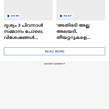
04:44
05:07
ദൃശ്യം 3 പിറന്നാൾ
'അതിരടി അല്ല
സമ്മാനം പോലെ;
അലയടി,
വിശേഷങ്ങൾ
തീയറ്ററുകളെ
പങ്കുവച്ച് മീനയും
ഇളക്കിമറിച്ച് ചിത്രം'|
മോഹൻലാലും
Athiradi Movie| Basil
READ MORE
Joseph| Tovino
Thomas