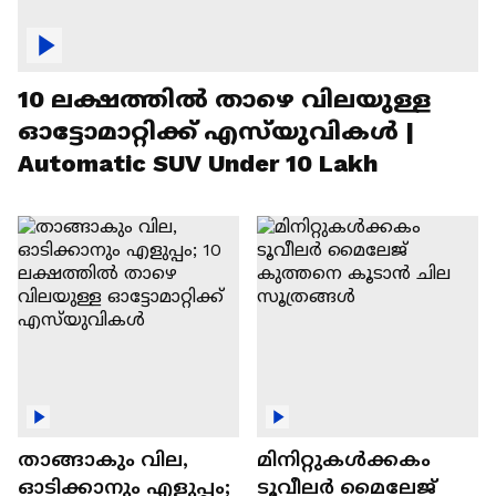
10 ലക്ഷത്തിൽ താഴെ വിലയുള്ള
ഓട്ടോമാറ്റിക്ക് എസ്‍യുവികൾ |
Automatic SUV Under 10 Lakh
താങ്ങാകും വില,
മിനിറ്റുകൾക്കകം
ഓടിക്കാനും എളുപ്പം;
ടൂവീലർ മൈലേജ്