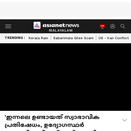
MALAYALAM
TRENDING :
Kerala Rain
Sabarimala Ghee Scam
US - Iran Conflict
'ഇന്നലെ ഉണ്ടായത് സ്വാഭാവിക
പ്രതിഷേധം, ഉദ്യോ​ഗസ്ഥർ