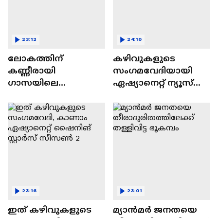
23:12
24:10
ലോകത്തിന്
കഴിവുകളുടെ
കണ്ണീരായി
സംഗമവേദിയായി
ഗാസയിലെ
ഏഷ്യാനെറ്റ് ന്യൂസ്
നിസഹായരായ
ഷൈനിങ് സ്റ്റാർസ്
കുഞ്ഞുങ്ങൾ
സീസൺ 2
23:16
23:01
ഇത് കഴിവുകളുടെ
മ്യാൻമർ ജനതയെ