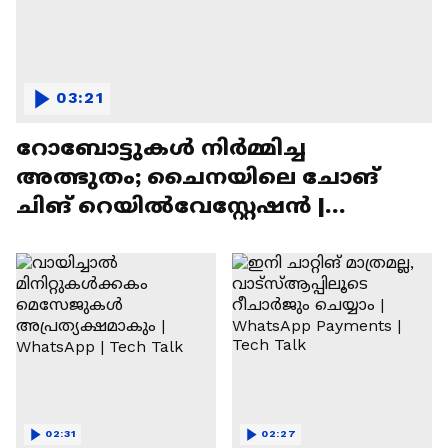
03:21
റോബോട്ടുകൾ നിർമ്മിച്ച
അത്ഭുതം; ചൈനയിലെ ചോങ്
ചിങ് റെയിൽവേസ്റ്റേഷൻ |
Chongqing Railway Station
02:31
02:27