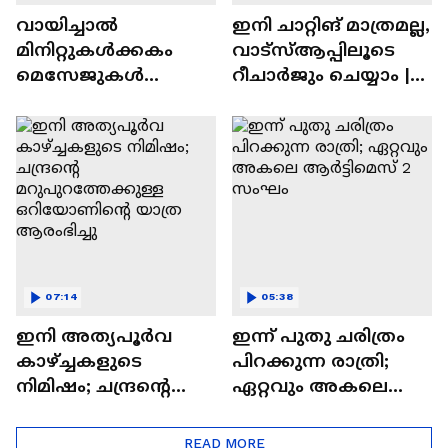
വായിച്ചാൽ
ഇനി ചാറ്റിങ് മാത്രമല്ല,
മിനിറ്റുകൾക്കകം
വാട്‌സ്‌ആപ്പിലൂടെ
മെസേജുകള്‍
റീചാർജും ചെയ്യാം |
അപ്രത്യക്ഷമാകും |
WhatsApp Payments |
WhatsApp | Tech Talk
Tech Talk
07:14
05:38
ഇനി അത്യപൂര്‍വ
ഇന്ന് പുതു ചരിത്രം
കാഴ്ച്ചകളുടെ
പിറക്കുന്ന രാത്രി;
നിമിഷം; ചന്ദ്രന്റെ
ഏറ്റവും അകലെ
മറുപുറത്തേക്കുള്ള
ആര്‍ട്ടിമെസ് 2 സംഘം
ഒറിയോണിന്റെ യാത്ര
READ MORE