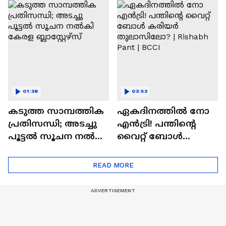
മുൻതൂക്കം ആർക്ക്
പ്രീമിയർ ലീ​ഗ് കിരീട
നേട്ടം
ആഘോഷമാക്കി
ആരാധകർ
01:38
03:53
കടുത്ത സാമ്പത്തിക
ഏകദിനത്തില്‍ നോ
പ്രതിസന്ധി; അടച്ചു
എൻട്രി! പന്തിന്റെ
പൂട്ടൽ സൂചന നൽകി
വൈറ്റ് ബോള്‍
കേരള ബ്ലാസ്റ്റേഴ്‌സ്
കരിയര്‍
തുലാസിലോ? |
READ MORE
Rishabh Pant | BCCI