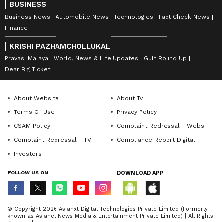
BUSINESS
Business News
Automobile News
Technologies
Fact Check News
Finance
KRISHI PAZHAMCHOLLUKAL
Pravasi Malayali World, News & Life Updates
Gulf Round Up
Dear Big Ticket
About Website
About Tv
Terms Of Use
Privacy Policy
CSAM Policy
Complaint Redressal - Website
Complaint Redressal - TV
Compliance Report Digital
Investors
FOLLOW US ON
DOWNLOAD APP
© Copyright 2026 Asianxt Digital Technologies Private Limited (Formerly
known as Asianet News Media & Entertainment Private Limited) | All Rights