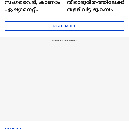
സംഗമവേദി, കാണാം
തീരാദുരിതത്തിലേക്ക്
ഏഷ്യാനെറ്റ്
തള്ളിവിട്ട ഭൂകമ്പം
ഷൈനിങ് സ്റ്റാർസ്
സീസൺ 2
READ MORE