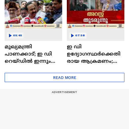
വിളിപ്പിച്ച് ആഭ്യന്തര
മന്ത്രി
05:45
07:58
മുഖ്യമന്ത്രി
ഇ ഡി
പാണക്കാട്; ഇ ഡി
ഉദ്യോഗസ്ഥർക്കെതി
റെയ്ഡിൽ ഇന്നും
രായ ആക്രമണം;
പ്രതികരണമില്ല
മൂന്ന് പ്രതികൾ കൂടി
പിടിയിൽ
READ MORE