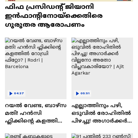
ഫിഫ പ്രസിഡന്റ് ജിയാനി
ഇൻഫാന്റിനോയ്‌ക്കെതിരെ
ഗുരുതര ആരോപണം
04:37
05:51
റയല്‍ വേണ്ട, ബാഴ്‌സ
എല്ലാത്തിനും പഴി,
മതി! ഹൻസി
ഒടുവില്‍ രോഹിതില്‍
ഫ്ലിക്കിന്റെ കളത്തില്‍
പിഴച്ചു! അഗാര്‍ക്കർ
റോഡ്രി ഫിറ്റോ? |
വില്ലനോ അതോ
Rodri | Barcelona
വിപ്ലവകാരിയോ? |