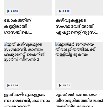
23:12
24:10
ലോകത്തിന്
കഴിവുകളുടെ
കണ്ണീരായി
സംഗമവേദിയായി
ഗാസയിലെ
ഏഷ്യാനെറ്റ് ന്യൂസ്
നിസഹായരായ
ഷൈനിങ് സ്റ്റാർസ്
കുഞ്ഞുങ്ങൾ
സീസൺ 2
23:16
23:01
ഇത് കഴിവുകളുടെ
മ്യാൻമർ ജനതയെ
സംഗമവേദി, കാണാം
തീരാദുരിതത്തിലേക്ക്
ഏഷ്യാനെറ്റ്
തള്ളിവിട്ട ഭൂകമ്പം