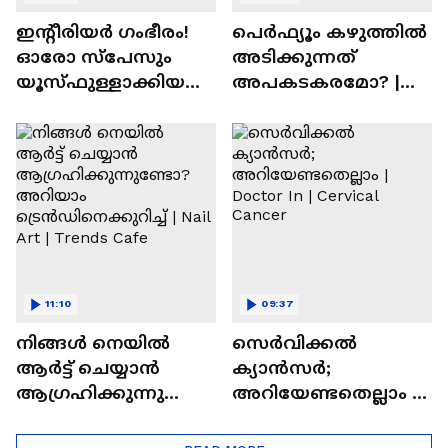
ഇന്റീരിയർ ഗംഭീരം!
പെർഫ്യൂം കഴുത്തിൽ
ഓരോ സ്‌പേസും
അടിക്കുന്നത്
യൂസ്ഫുള്ളാക്കിയ
അപകടകരമോ? |
വീട് | Nalla Veedu
Perfume
11:10
09:37
നിങ്ങൾ നെയിൽ
സെർവിക്കൽ
ആർട്ട് ചെയ്യാൻ
ക്യാൻസർ;
ആഗ്രഹിക്കുന്നുണ്ടോ
അറിയേണ്ടതെല്ലാം |
? അറിയാം
Doctor In | Cervical
ട്രെൻഡിനെക്കുറിച്ച് |
Cancer