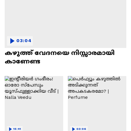
03:04
കഴുത്ത് വേദനയെ നിസ്സാരമായി
കാണേണ്ട
15:41
03:06