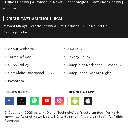
Business News
Automobile News
Technologies
Fact Check News
Finance
KRISHI PAZHAMCHOLLUKAL
Pravasi Malayali World, News & Life Updates
Gulf Round Up
Dear Big Ticket
About Website
About Tv
Terms Of Use
Privacy Policy
CSAM Policy
Complaint Redressal - Website
Complaint Redressal - TV
Compliance Report Digital
Investors
FOLLOW US ON
DOWNLOAD APP
© Copyright 2026 Asianxt Digital Technologies Private Limited (Formerly
known as Asianet News Media & Entertainment Private Limited) | All Rights
Reserved