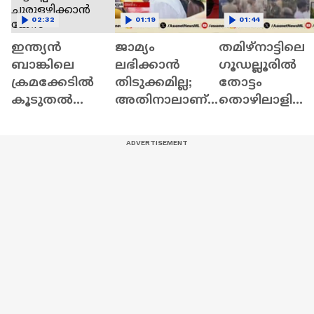
02:32
01:19
01:44
ഇന്ത്യൻ
ജാമ്യം
തമിഴ്‌നാട്ടിലെ
ബാങ്കിലെ
ലഭിക്കാൻ
ഗൂഡല്ലൂരില്‍
ക്രമക്കേടിൽ
തിടുക്കമില്ല;
തോട്ടം
കൂടുതൽ
അതിനാലാണ്
തൊഴിലാളിയ
തട്ടിപ്പോ?
അപേക്ഷ
കടുവ കൊന്നു 
ചുരുളഴിക്കാൻ
നൽകാത്തത്;
Forest
കേസ്
എം.കെ.ഹസ്സൻ
Department |
ക്രൈംബ്രാഞ്ചി
;ആയങ്കിയുടെ
Tiger
ന് | Indian bank
അഭിഭാഷകൻ
Scam