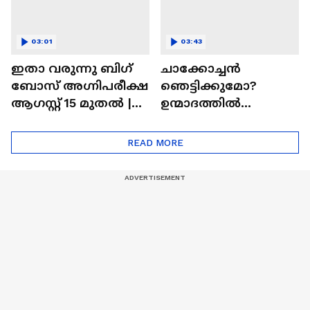
03:01
03:43
ഇതാ വരുന്നു ബിഗ്
ചാക്കോച്ചന്‍
ബോസ് അഗ്നിപരീക്ഷ
ഞെട്ടിക്കുമോ?
ആഗസ്റ്റ് 15 മുതൽ |
ഉന്മാദത്തിൽ
Bigg Boss Agnipariksha
ഒളിഞ്ഞിരിക്കുന്നതെ
ന്ത്?| Unmadham
READ MORE
Movie| Kunchacko
Boban