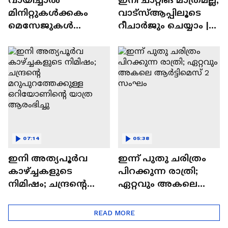
മിനിറ്റുകൾക്കകം
വാട്‌സ്‌ആപ്പിലൂടെ
മെസേജുകള്‍
റീചാർജും ചെയ്യാം |
അപ്രത്യക്ഷമാകും |
WhatsApp Payments |
WhatsApp | Tech Talk
Tech Talk
07:14
05:38
ഇനി അത്യപൂര്‍വ
ഇന്ന് പുതു ചരിത്രം
കാഴ്ച്ചകളുടെ
പിറക്കുന്ന രാത്രി;
നിമിഷം; ചന്ദ്രന്റെ
ഏറ്റവും അകലെ
മറുപുറത്തേക്കുള്ള
ആര്‍ട്ടിമെസ് 2 സംഘം
ഒറിയോണിന്റെ യാത്ര
READ MORE
ആരംഭിച്ചു