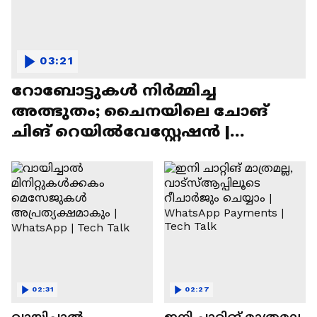
03:21
റോബോട്ടുകൾ നിർമ്മിച്ച
അത്ഭുതം; ചൈനയിലെ ചോങ്
ചിങ് റെയിൽവേസ്റ്റേഷൻ |
Chongqing Railway Station
02:31
02:27
വായിച്ചാൽ
ഇനി ചാറ്റിങ് മാത്രമല്ല,