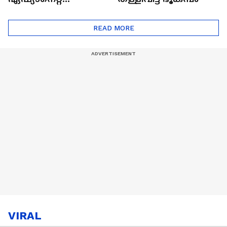
ഷൈനിങ് സ്റ്റാർസ്
സീസൺ 2
READ MORE
VIRAL