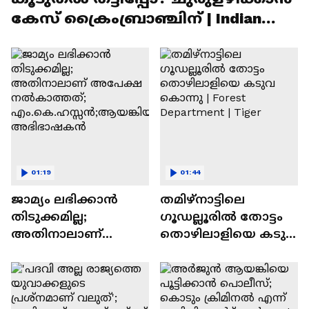
കേസ് ക്രൈംബ്രാഞ്ചിന് | Indian
bank Scam
01:19
01:44
ജാമ്യം ലഭിക്കാൻ
തമിഴ്‌നാട്ടിലെ
തിടുക്കമില്ല;
ഗൂഡല്ലൂരില്‍ തോട്ടം
അതിനാലാണ്
തൊഴിലാളിയെ കടുവ
അപേക്ഷ
കൊന്നു | Forest
നൽകാത്തത്;
Department | Tiger
എം.കെ.ഹസ്സൻ;ആ
യങ്കിയുടെ