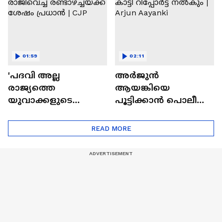
അഭിഭാഷകൻ
01:59
02:11
'പദവി അല്ല
അര്‍ജുൻ
രാജ്യത്തെ
ആയങ്കിയെ
യുവാക്കളുടെ
പൂട്ടിക്കാൻ പൊലീസ്;
പ്രശ്നമാണ് വലുത്';
കൊടും ക്രിമിനൽ
രാജിവെച്ച്
എന്ന് കാട്ടി റിപ്പോര്‍ട്ട്
READ MORE
രണ്ടാഴ്ച്ചയ്ക്ക് ശേഷം
നൽകും | Arjun
പ്രധാൻ | CJP
Aayanki