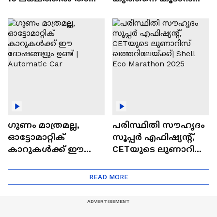
വിലയുള്ള
ചില സൂത്രങ്ങൾ
ഓട്ടോമാറ്റിക്ക്
എസ്‍യുവികൾ
ഗുണം മാത്രമല്ല,
പരിസ്ഥിതി സൗഹൃദം
ഓട്ടോമാറ്റിക്
സൂപ്പർ എഫിഷ്യന്റ്,
കാറുകൾക്ക് ഈ
CETയുടെ ലുണാറിസ്
ദോഷങ്ങളും ഉണ്ട് |
ഖത്തറിലേയ്ക്ക്| Shell
Automatic Car
Eco Marathon 2025
READ MORE