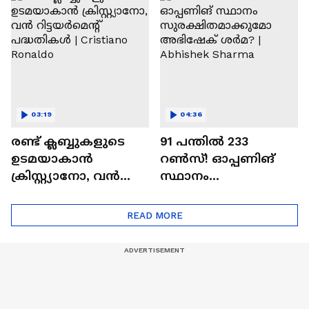
Ajit Agarkar
03:19
04:36
രണ്ട്‌ ക്ലബ്ബുകളുടെ
91 പന്തില്‍ 233
ഉടമയാകാന്‍
റണ്‍സ്! ഓപ്പണിങ്
ക്രിസ്റ്റ്യാനോ, വന്‍
സ്ഥാനം
റിട്ടയര്‍മെന്റ്‌
സുരക്ഷിതമാക്കുമോ
പദ്ധതികള്‍ | Cristiano
അഭിഷേക് ശർമ? |
READ MORE
Ronaldo
Abhishek Sharma