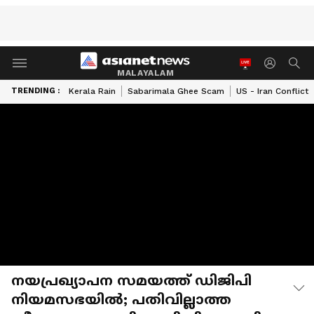
MALAYALAM
TRENDING :
Kerala Rain
Sabarimala Ghee Scam
US - Iran Conflict
നയപ്രഖ്യാപന സമയത്ത് ഡിജിപി
നിയമസഭയിൽ; പതിവില്ലാത്ത