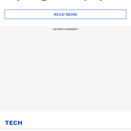
ദോഷങ്ങളും ഉണ്ട് |
ഖത്തറിലേയ്ക്ക്| Shell
Automatic Car
Eco Marathon 2025
READ MORE
TECH