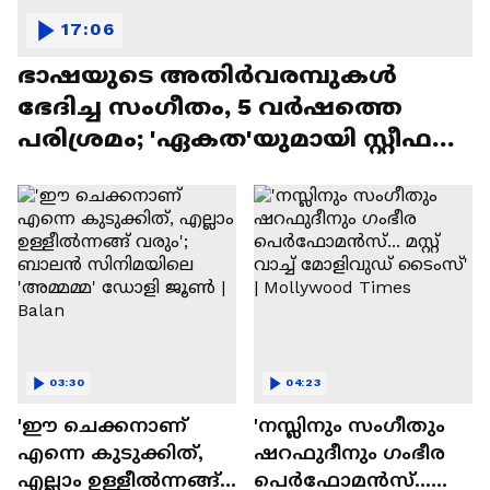
17:06
ഭാഷയുടെ അതിർവരമ്പുകൾ
ഭേദിച്ച സംഗീതം, 5 വർഷത്തെ
പരിശ്രമം; 'ഏകത'യുമായി സ്റ്റീഫൻ
ദേവസി| Stephen Devassy
03:30
04:23
'ഈ ചെക്കനാണ്
'നസ്ലിനും സംഗീതും
എന്നെ കുടുക്കിത്,
ഷറഫുദീനും ഗംഭീര
എല്ലാം ഉള്ളീൽന്നങ്ങ്
പെർഫോമൻസ്...