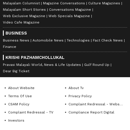
Malayalam Columnist
Magazine Conversations
Culture Magazines
Malayalam Short Stories
Conversations Magazine
Web Exclusive Magazine
Web Specials Magazine
Video Cafe Magazine
BUSINESS
Business News
Automobile News
Technologies
Fact Check News
Finance
KRISHI PAZHAMCHOLLUKAL
Pravasi Malayali World, News & Life Updates
Gulf Round Up
Dear Big Ticket
About Website
About Tv
Terms Of Use
Privacy Policy
CSAM Policy
Complaint Redressal - Website
Complaint Redressal - TV
Compliance Report Digital
Investors