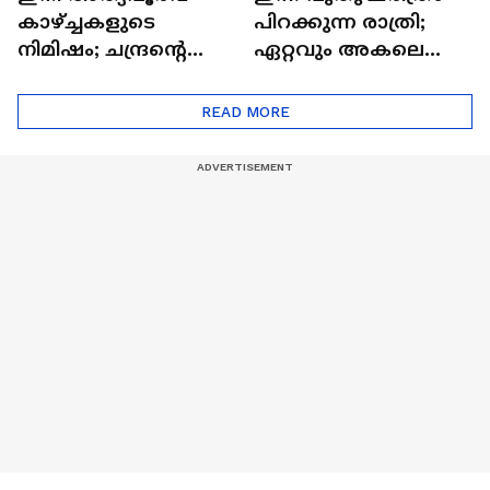
കാഴ്ച്ചകളുടെ
പിറക്കുന്ന രാത്രി;
നിമിഷം; ചന്ദ്രന്റെ
ഏറ്റവും അകലെ
മറുപുറത്തേക്കുള്ള
ആര്‍ട്ടിമെസ് 2 സംഘം
ഒറിയോണിന്റെ യാത്ര
READ MORE
ആരംഭിച്ചു