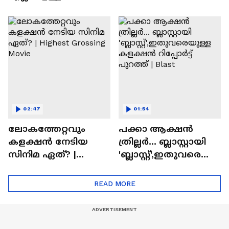
വരും'; ബാലൻ
മസ്റ്റ് വാച്ച് മോളിവുഡ്
സിനിമയിലെ
ടൈംസ്' | Mollywood
'അമ്മമ്മ' ഡോളി
Times
ജൂൺ | Balan
02:47
01:54
ലോകത്തേറ്റവും
പക്കാ ആക്ഷൻ
കളക്ഷൻ നേടിയ
ത്രില്ലർ... ബ്ലാസ്റ്റായി
സിനിമ ഏത്? |
'ബ്ലാസ്റ്റ്',ഇതുവരെയു
Highest Grossing
ള്ള കളക്ഷൻ
Movie
റിപ്പോർട്ട് പുറത്ത് |
READ MORE
Blast