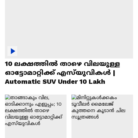
10 ലക്ഷത്തിൽ താഴെ വിലയുള്ള
ഓട്ടോമാറ്റിക്ക് എസ്‍യുവികൾ |
Automatic SUV Under 10 Lakh