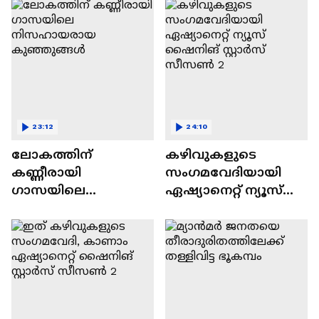
23:12
24:10
ലോകത്തിന്
കഴിവുകളുടെ
കണ്ണീരായി
സംഗമവേദിയായി
ഗാസയിലെ
ഏഷ്യാനെറ്റ് ന്യൂസ്
നിസഹായരായ
ഷൈനിങ് സ്റ്റാർസ്
കുഞ്ഞുങ്ങൾ
സീസൺ 2