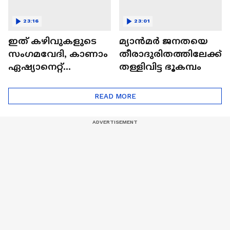
23:16
23:01
ഇത് കഴിവുകളുടെ
മ്യാൻമർ ജനതയെ
സംഗമവേദി, കാണാം
തീരാദുരിതത്തിലേക്ക്
ഏഷ്യാനെറ്റ്
തള്ളിവിട്ട ഭൂകമ്പം
ഷൈനിങ് സ്റ്റാർസ്
സീസൺ 2
READ MORE