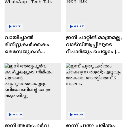
02:31
02:27
വായിച്ചാൽ
ഇനി ചാറ്റിങ് മാത്രമല്ല,
മിനിറ്റുകൾക്കകം
വാട്‌സ്‌ആപ്പിലൂടെ
മെസേജുകള്‍
റീചാർജും ചെയ്യാം |
അപ്രത്യക്ഷമാകും |
WhatsApp Payments |
WhatsApp | Tech Talk
Tech Talk
07:14
05:38
ഇനി അത്യപൂര്‍വ
ഇന്ന് പുതു ചരിത്രം