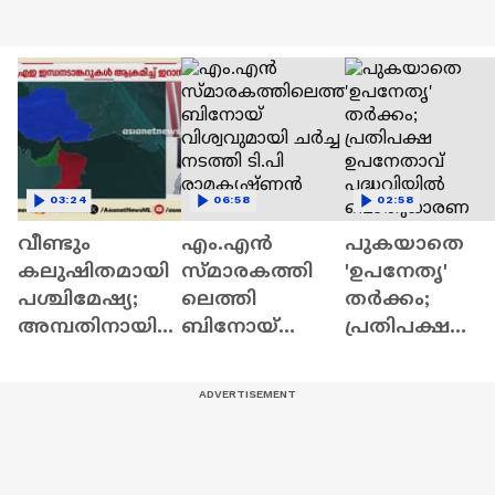
03:24
06:58
02:58
വീണ്ടും
എം.എൻ
പുകയാതെ
കലുഷിതമായി
സ്‌മാരകത്തി
'ഉപനേതൃ'
പശ്ചിമേഷ്യ;
ലെത്തി
തർക്കം;
അമ്പതിനായിര
ബിനോയ്
പ്രതിപക്ഷ
ത്തിലധികം
വിശ്വവുമായി
ഉപനേതാവ്
സൈനികരെ
ചർച്ച നടത്തി
പദ്ധവിയിൽ
വിന്യസിച്ച്
ടി.പി
പൊതുധാരണ
അമേരിക്ക
രാമകൃഷ്ണൻ
ആയിട്ടില്ല