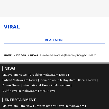
VIRAL
READ MORE
HOME
VIDEOS
NEWS
സർവകലാശാലകളിലെ രാഷ്ട്രീയ ഇടപെടൽ നമ്മുടെ വിദ്യാഭ്യാസ സമ്പ്രദായത്തെ തകർക്കും: ​രാജേന്ദ്ര അർലേക്കർ
NEWS
Malayalam News
Breaking Malayalam News
Latest Malayalam News
India News in Malayalam
Kerala News
Crime News
International News in Malayalam
Gulf News in Malayalam
Viral News
ENTERTAINMENT
Malayalam Film New
Entertainment News in Malayalam