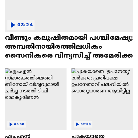
03:24
വീണ്ടും കലുഷിതമായി പശ്ചിമേഷ്യ;
അമ്പതിനായിരത്തിലധികം
സൈനികരെ വിന്യസിച്ച് അമേരിക്ക
06:58
02:58
എം.എൻ
പുകയാതെ