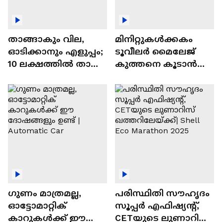
താങ്ങാകും വില,
മിനിറ്റുകൾക്കകം
ഓടിക്കാനും എളുപ്പം;
ടൂവീലർ മൈലേജ്
10 ലക്ഷത്തിൽ താഴെ
കുത്തനെ കൂടാൻ
വിലയുള്ള
ചില സൂത്രങ്ങൾ
ഓട്ടോമാറ്റിക്ക്
എസ്‍യുവികൾ
ഗുണം മാത്രമല്ല,
പരിസ്ഥിതി സൗഹൃദം
ഓട്ടോമാറ്റിക്
സൂപ്പർ എഫിഷ്യന്റ്,
കാറുകൾക്ക് ഈ
CETയുടെ ലുണാറിസ്