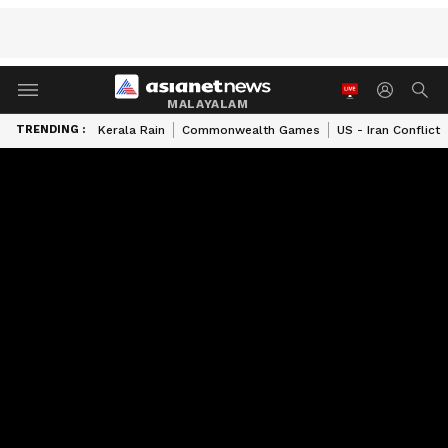
MALAYALAM
TRENDING :
Kerala Rain
Commonwealth Games
US - Iran Conflict