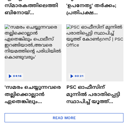
സ്‌മാരകത്തിലെത്തി
'ഉപനേതൃ' തർക്കം;
ബിനോയ്
പ്രതിപക്ഷ
വിശ്വവുമായി ചർച്ച
ഉപനേതാവ്
നടത്തി ടി.പി
പദ്ധവിയിൽ
രാമകൃഷ്ണൻ
പൊതുധാരണ
ആയിട്ടില്ല
04:16
03:21
'സമരം ചെയ്യുന്നവരെ
PSC ഓഫീസിന്
തല്ലിക്കൊല്ലാൻ
മുന്നിൽ പരാതിപ്പെട്ടി
ഏതെങ്കിലും
സ്ഥാപിച്ച് യൂത്ത്
പൊലീസ്
കോൺഗ്രസ് | PSC
ഇറങ്ങിയാൽ,അവരെ
Office
READ MORE
നിയമത്തിന്റെ