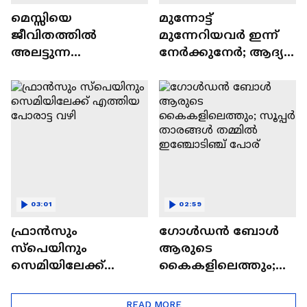
മെസ്സിയെ
മുന്നോട്ട്
ജീവിതത്തിൽ
മുന്നേറിയവർ ഇന്ന്
അലട്ടുന്ന
നേർക്കുനേർ; ആദ്യ
കുറ്റബോധം
സെമി പോരാട്ടത്തിൽ
എന്തായിരിക്കും?
എന്ത് സംഭവിക്കും?
03:01
02:59
ഫ്രാൻസും
ഗോൾഡൻ ബോൾ
സ്പെയിനും
ആരുടെ
സെമിയിലേക്ക്
കൈകളിലെത്തും;
എത്തിയ പോരാട്ട
സൂപ്പർ താരങ്ങൾ
വഴി
തമ്മിൽ ഇഞ്ചോടിഞ്ച്
READ MORE