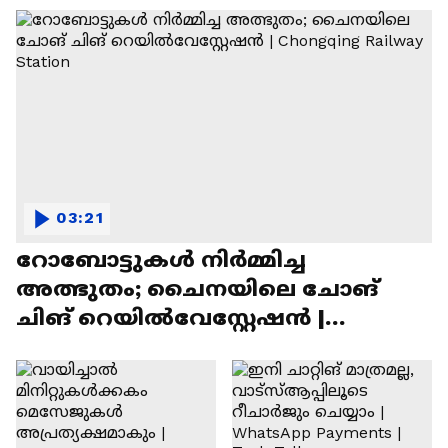
03:21
റോബോട്ടുകൾ നിർമ്മിച്ച
അത്ഭുതം; ചൈനയിലെ ചോങ്
ചിങ് റെയിൽവേസ്റ്റേഷൻ |
Chongqing Railway Station