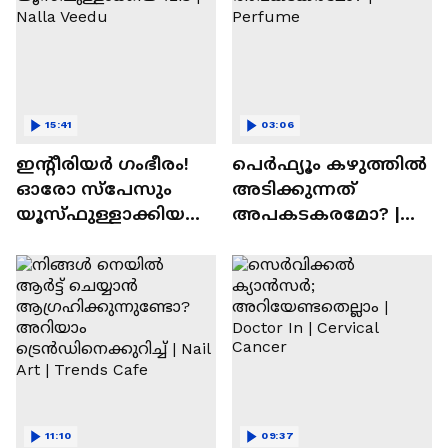
15:41
03:06
ഇന്റീരിയർ ഗംഭീരം!
പെർഫ്യൂം കഴുത്തിൽ
ഓരോ സ്‌പേസും
അടിക്കുന്നത്
യൂസ്ഫുള്ളാക്കിയ
അപകടകരമോ? |
വീട് | Nalla Veedu
Perfume
11:10
09:37