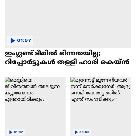
01:57
ഇംഗ്ലണ്ട് ടീമിൽ ഭിന്നതയില്ല;
റിപ്പോർട്ടുകൾ തള്ളി ഹാരി കെയ്ൻ
01:37
03:00