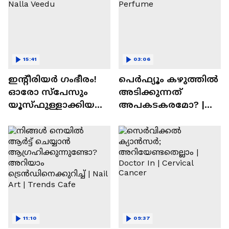
15:41
03:06
ഇന്റീരിയർ ഗംഭീരം!
പെർഫ്യൂം കഴുത്തിൽ
ഓരോ സ്‌പേസും
അടിക്കുന്നത്
യൂസ്ഫുള്ളാക്കിയ
അപകടകരമോ? |
വീട് | Nalla Veedu
Perfume
11:10
09:37