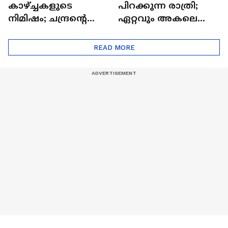
കാഴ്ച്ചകളുടെ
പിറക്കുന്ന രാത്രി;
നിമിഷം; ചന്ദ്രന്റെ
ഏറ്റവും അകലെ
മറുപുറത്തേക്കുള്ള
ആര്‍ട്ടിമെസ് 2 സംഘം
ഒറിയോണിന്റെ യാത്ര
READ MORE
ആരംഭിച്ചു