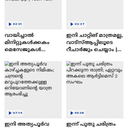
02:31
02:27
വായിച്ചാൽ
ഇനി ചാറ്റിങ് മാത്രമല്ല,
മിനിറ്റുകൾക്കകം
വാട്‌സ്‌ആപ്പിലൂടെ
മെസേജുകള്‍
റീചാർജും ചെയ്യാം |
അപ്രത്യക്ഷമാകും |
WhatsApp Payments |
WhatsApp | Tech Talk
Tech Talk
07:14
05:38
ഇനി അത്യപൂര്‍വ
ഇന്ന് പുതു ചരിത്രം