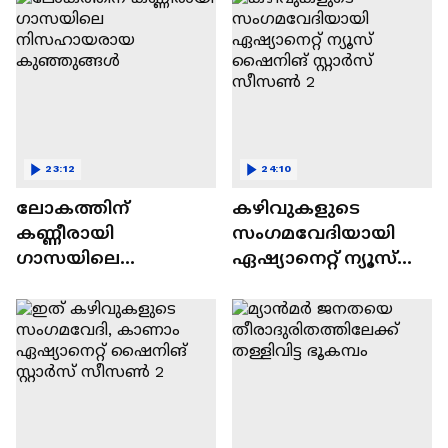
23:12
24:10
ലോകത്തിന്
കഴിവുകളുടെ
കണ്ണീരായി
സംഗമവേദിയായി
ഗാസയിലെ
ഏഷ്യാനെറ്റ് ന്യൂസ്
നിസഹായരായ
ഷൈനിങ് സ്റ്റാർസ്
കുഞ്ഞുങ്ങൾ
സീസൺ 2