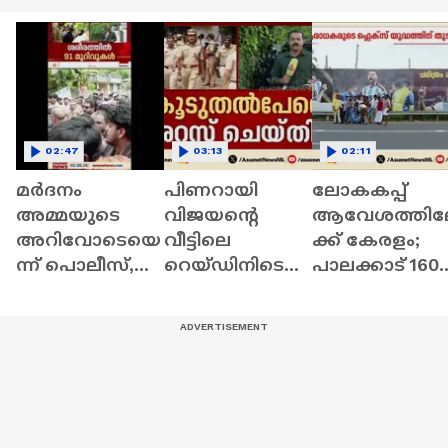
02:47
03:13
02:11
മർദനം
പിണറായി
ലോകകപ്പ്
അമ്മയുടെ
വിജയന്റെ
ആവേശത്തില
അറിവോടെയെ
വീട്ടിലെ
ക്ക് കേരളം;
ന്ന് പൊലീസ്,
റെയ്ഡിനിടെ
പാലക്കാട് 160
നെടുമങ്ങാട്
ഇഡി ഉദ്യോ​
അടി നീളമുള്ള
ഒന്നര
ഗസ്ഥർക്ക്
അർജന്റൈൻ
വയസ്സുകാരന്റെ
നേരെയുണ്ടായ
ഫ്ലക്സ്
മരണത്തിൽ
വധശ്രമം;
ഞെട്ടിക്കുന്ന
അന്വേഷണം
വിവരങ്ങൾ
നിലച്ച അവസ്ഥ