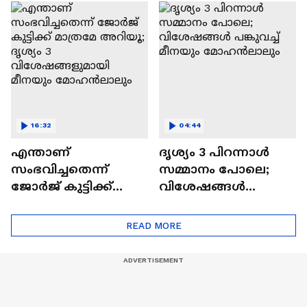
Kattalan Movie|
Naslen| Mollywood
Antony Varghese Pepe
Times|Interview
16:32
04:44
എന്താണ്
ദൃശ്യം 3 പിറന്നാൾ
സംഭവിച്ചതെന്ന്
സമ്മാനം പോലെ;
ജോർജ് കുട്ടിക്ക്
വിശേഷങ്ങൾ
മാത്രമേ അറിയൂ;
പങ്കുവച്ച് മീനയും
ദൃശ്യം 3
മോഹൻലാലും
READ MORE
വിശേഷങ്ങളുമായി
മീനയും
മോഹൻലാലും