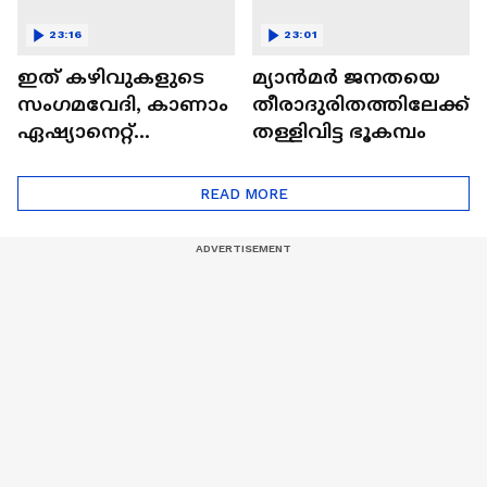
23:16
23:01
ഇത് കഴിവുകളുടെ
മ്യാൻമർ ജനതയെ
സംഗമവേദി, കാണാം
തീരാദുരിതത്തിലേക്ക്
ഏഷ്യാനെറ്റ്
തള്ളിവിട്ട ഭൂകമ്പം
ഷൈനിങ് സ്റ്റാർസ്
സീസൺ 2
READ MORE