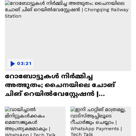
03:21
റോബോട്ടുകൾ നിർമ്മിച്ച
അത്ഭുതം; ചൈനയിലെ ചോങ്
ചിങ് റെയിൽവേസ്റ്റേഷൻ |
Chongqing Railway Station