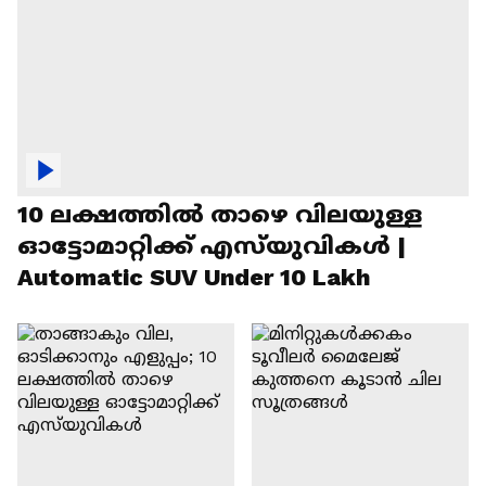
10 ലക്ഷത്തിൽ താഴെ വിലയുള്ള
ഓട്ടോമാറ്റിക്ക് എസ്‍യുവികൾ |
Automatic SUV Under 10 Lakh