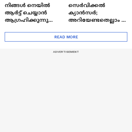
നിങ്ങൾ നെയിൽ
സെർവിക്കൽ
ആർട്ട് ചെയ്യാൻ
ക്യാൻസർ;
ആഗ്രഹിക്കുന്നുണ്ടോ
അറിയേണ്ടതെല്ലാം |
? അറിയാം
Doctor In | Cervical
ട്രെൻഡിനെക്കുറിച്ച് |
Cancer
READ MORE
Nail Art | Trends Cafe