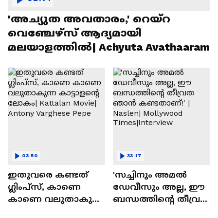
'അച്യുത അവതാരം,' റെയ്റ
വെഞ്ചേഴ്‌സ് ആദ്യമായി
മലയാളത്തിൽ| Achyuta Avathaaram
03:50
33:17
ഇതുവരെ കണ്ടത്
'സച്ചിനും അമൽ
ഗ്ലിംപ്സ്, കാണെ
ഡേവീസും അല്ല, ഈ
കാണെ വലുതാകുന്ന
ബന്ധത്തിൻ്റെ തീവ്രത
കാട്ടാളൻ്റെ ലോകം|
ഞാൻ കണ്ടതാണ്!' |