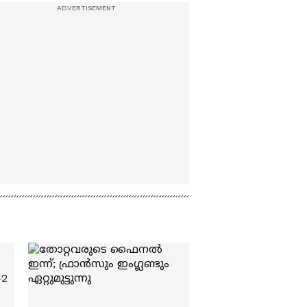
Mollywood Times
കയറ്റുമതി ഇറക്കുമതി
തുറമുഖമായി വിഴിഞ്ഞം
| Vizhinjam port