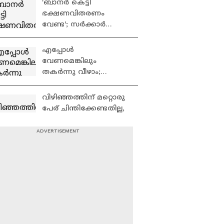
'ബാനർ കെട്ടി
ആക്രമിച്ച് തകർത്തു
ഭക്ഷണവിതരണം
വേണ്ട'; സർക്കാർ
ആശുപത്രികളിൽ
കമ്മ്യൂണിറ്റി കിച്ചനുകൾ
എപ്പോൾ
വരുന്നു
വേണമെങ്കിലും
തകർന്നു വീഴാം;
പത്തനംതിട്ടയിലെ ഏക
സർക്കാർ കോളേജിൽ
വിഴിഞ്ഞത്തിന് മറ്റൊരു
ഭീതിയോടെ
പേര് ചിന്തിക്കേണ്ടതില്ല,
വിദ്യാർത്ഥികൾ
ഉമ്മൻചാണ്ടിയുടെ പേര്
നൽകണം:കെസി
വേണുഗോപാൽ |
വി.ഡി.സതീശൻ
Vizhinjam
പുതുപ്പള്ളിയിൽ;ഉമ്മൻ
ചാണ്ടിയുടെ കല്ലറയിൽ
പുഷ്പാർച്ചന നടത്തി |
VD Satheesan |
മുഖ്യമന്ത്രിയെ മാത്രം
Puthuppally
കുറ്റംപറയരുത്, യുവ
എംപി പറഞ്ഞിട്ടാണ്