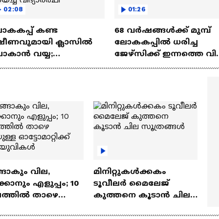
02:08
01:26
ോകകപ്പ് കണ്ട
68 വർഷങ്ങൾക്ക് മുമ്പ്
്ഷീണവുമായി ക്ലാസിൽ
ലോകകപ്പിൽ ധരിച്ച
ോകാൻ വയ്യ;
ജേഴ്സിക്ക് ഇന്നത്തെ വി
വധിക്കായി
42 കോടി രൂപ
ഖ്യമന്ത്രിക്ക് ഇമെയിൽ
ച്ച് വിദ്യാർത്ഥി
ങാകും വില,
മിനിറ്റുകൾക്കകം
്കാനും എളുപ്പം; 10
ടൂവീലർ മൈലേജ്
ഷത്തിൽ താഴെ
കുത്തനെ കൂടാൻ ചില
ുള്ള ഓട്ടോമാറ്റിക്ക്
സൂത്രങ്ങൾ
‍യുവികൾ