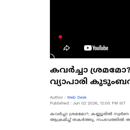
കവർച്ചാ ശ്രമമോ?
വ്യാപാരി കുടുംബ
കാർ ആക്രമിച്ച് 
Author :
Web Desk
Published :
Jun 02 2026, 12:00 PM IST
കവർച്ചാ ശ്രമമോ?; കണ്ണൂരിൽ സ്വർണ
ആക്രമിച്ച് തകർത്തു, സംഭവത്തിൽ അ