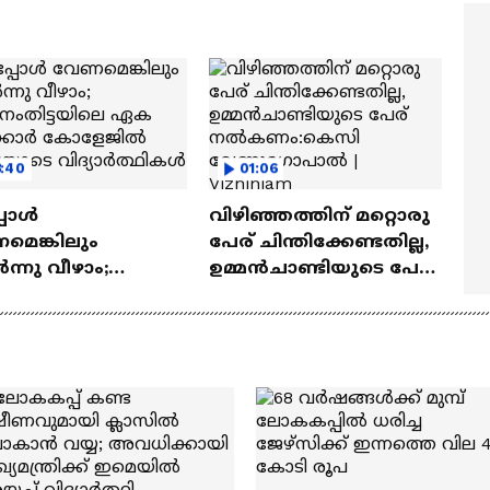
റ്റീഫൻ ദേവസി| Stephen
'അമ്മമ്മ' ഡോളി ജൂൺ |
vassy
Balan
3:40
01:06
പോൾ
വിഴിഞ്ഞത്തിന് മറ്റൊരു
മെങ്കിലും
പേര് ചിന്തിക്കേണ്ടതില്ല,
്നു വീഴാം;
ഉമ്മൻചാണ്ടിയുടെ പേര്
തനംതിട്ടയിലെ ഏക
നൽകണം:കെസി
്കാർ കോളേജിൽ
വേണുഗോപാൽ |
ിയോടെ
Vizhinjam
യാർത്ഥികൾ