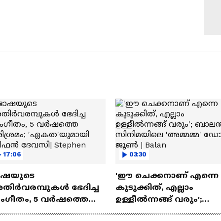
17:06
03:30
ാഷയുടെ
'ഈ ചെക്കനാണ് എന്നെ
തിർവരമ്പുകൾ ഭേദിച്ച
കുടുക്കിത്, എല്ലാം
ംഗീതം, 5 വർഷത്തെ
ഉള്ളീൽന്നങ്ങ് വരും';
രിശ്രമം; 'ഏകത'യുമായി
ബാലൻ സിനിമയിലെ