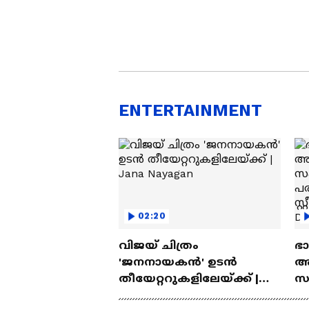
ENTERTAINMENT
02:20
വിജയ് ചിത്രം
ഭ
'ജനനായകൻ' ഉടൻ
അ
തീയേറ്ററുകളിലേയ്ക്ക് |
സ
Jana Nayagan
പ