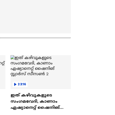
23:16
ഇത് കഴിവുകളുടെ
സംഗമവേദി, കാണാം
ഏഷ്യാനെറ്റ് ഷൈനിങ്
സ്റ്റാർസ് സീസൺ 2