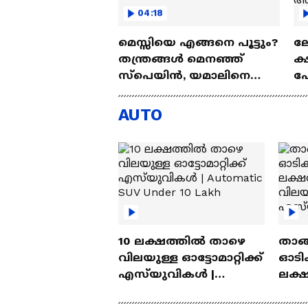
04:18
മെസ്സിയെ എങ്ങനെ പൂട്ടും?
ല
തന്ത്രങ്ങൾ മെനഞ്ഞ്
ക
സ്പെയിൻ, യമാലിനെ
പ
പഠിച്ച് സ്കലോണി
അ
മു
AUTO
അയ
10 ലക്ഷത്തിൽ താഴെ
താങ്
വിലയുള്ള ഓട്ടോമാറ്റിക്ക്
ഓടിക
എസ്‍യുവികൾ |
ലക്
Automatic SUV Under 10
വിലയ
Lakh
എസ്