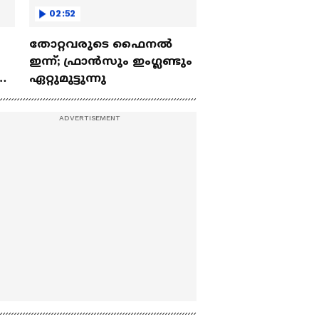
02:52
തോറ്റവരുടെ ഫൈനൽ
ഇന്ന്; ഫ്രാൻസും ഇം​ഗ്ലണ്ടും
ല
ഏറ്റുമുട്ടുന്നു