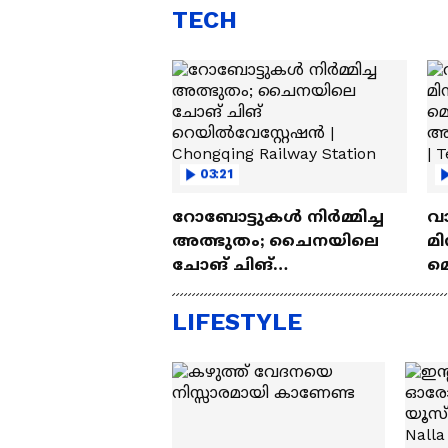
TECH
03:21
റോബോട്ടുകൾ നിർമ്മിച്ച
വ
അത്ഭുതം; ചൈനയിലെ
മി
ചോങ് ചിങ്
മ
റെയിൽവേസ്റ്റേഷൻ |
അപ
Chongqing Railway Station
Wh
LIFESTYLE