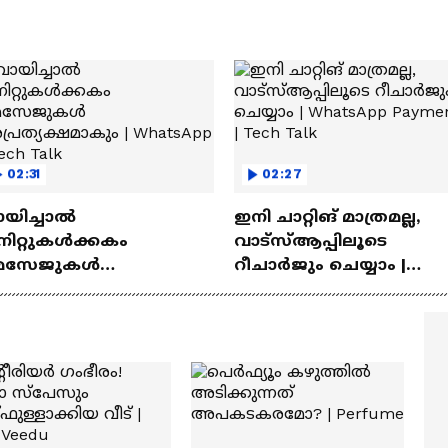
02:31
02:27
ായിച്ചാൽ
ഇനി ചാറ്റിങ് മാത്രമല്ല,
നിറ്റുകൾക്കകം
വാട്‌സ്‌ആപ്പിലൂടെ
െസേജുകള്‍
റീചാർജും ചെയ്യാം |
്രത്യക്ഷമാകും |
WhatsApp Payments | Te
atsApp | Tech Talk
Talk