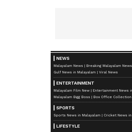
NEWS
Malayalam News
Breaking Malayalam News
Gulf News in Malayalam
Viral News
ENTERTAINMENT
Malayalam Film New
Entertainment News i
Malayalam Bigg Boss
Box Office Collectio
SPORTS
Sports News in Malayalam
Cricket News i
LIFESTYLE