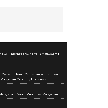
 News
International News in Malayalam
 Movie Trailers
Malayalam Web Series
Malayalam Celebrity Interviews
 Malayalam
World Cup News Malayalam