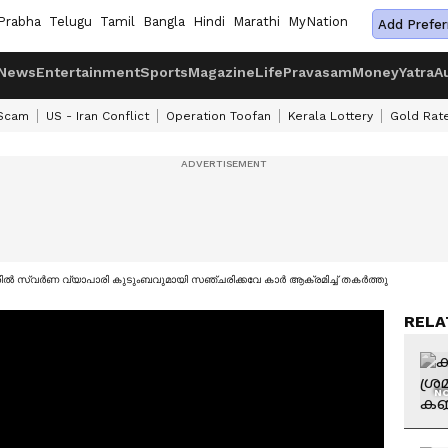
Prabha
Telugu
Tamil
Bangla
Hindi
Marathi
MyNation
Add Prefer
News
Entertainment
Sports
Magazine
Life
Pravasam
Money
Yatra
A
 Scam
US - Iran Conflict
Operation Toofan
Kerala Lottery
Gold Rat
ൂരിൽ സ്വർണ വ്യാപാരി കുടുംബവുമായി സഞ്ചരിക്കവേ കാർ ആക്രമിച്ച് തകർത്തു
RELA
NO