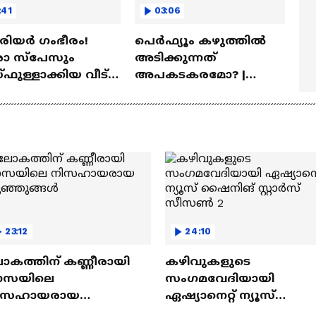
:41
03:06
ീരിയർ ഗംഭീരം!
പെർഫ്യൂം കഴുത്തിൽ
 സ്‌പേസും
അടിക്കുന്നത്
ഫുള്ളാക്കിയ വീട് |
അപകടകരമോ? |
a Veedu
Perfume
23:12
24:10
ോകത്തിന് കണ്ണീരായി
കഴിവുകളുടെ
ാസയിലെ
സംഗമവേദിയായി
ിസഹായരായ
ഏഷ്യാനെറ്റ് ന്യൂസ്
ുഞ്ഞുങ്ങൾ
ഷൈനിങ് സ്റ്റാർസ്