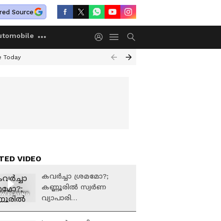
red Source
utomobile
e Today
TED VIDEO
കവർച്ചാ ശ്രമമോ?;
കണ്ണൂരിൽ സ്വർണ
W PLAYING
വ്യാപാരി
കുടുംബവുമായി
സഞ്ചരിക്കവേ കാർ