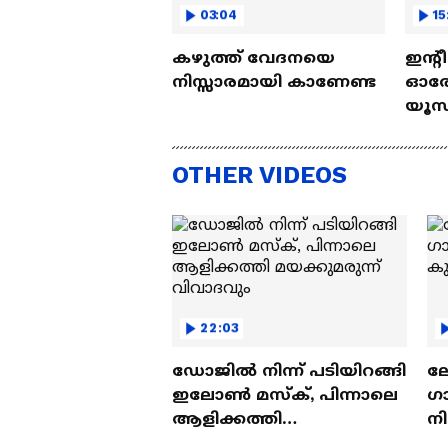
03:04
15
കഴുത്ത് വേദനയെ
ഇന്റ
നിസ്സാരമായി കാണേണ്ട
ഓരോ
യൂസ്
Nall
OTHER VIDEOS
22:03
ഡോജിൽ നിന്ന് പടിയിറങ്ങി
ല
ഇലോൺ മസ്ക്, പിന്നാലെ
ഗ
ആളിക്കത്തി
ന
മയക്കുമരുന്ന് വിവാദവും
ക