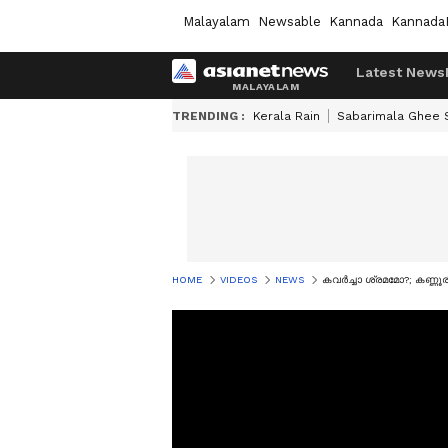
Malayalam
Newsable
Kannada
Kannada
Latest News
TRENDING :
Kerala Rain
Sabarimala Ghee
HOME
VIDEOS
NEWS
കവർച്ചാ ശ്രമമോ?; കണ്ണ