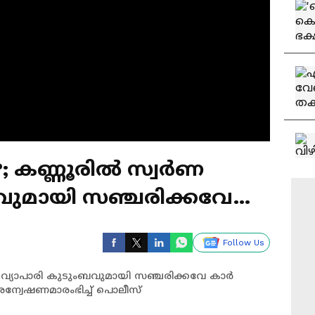
; കണ്ണൂരിൽ സ്വർണ
വുമായി സഞ്ചരിക്കവേ
തകർത്തു
Follow Us
 വ്യാപാരി കുടുംബവുമായി സഞ്ചരിക്കവേ കാർ
ന്വേഷണമാരംഭിച്ച് പൊലീസ്