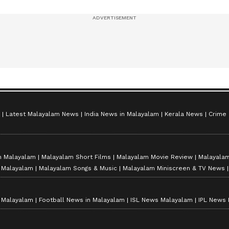
സീസൺ 2
Latest Malayalam News
India News in Malayalam
Kerala News
Crime
n Malayalam
Malayalam Short Films
Malayalam Movie Review
Malayalam
n Malayalam
Malayalam Songs & Music
Malayalam Miniscreen & TV News
n Malayalam
Football News in Malayalam
ISL News Malayalam
IPL News