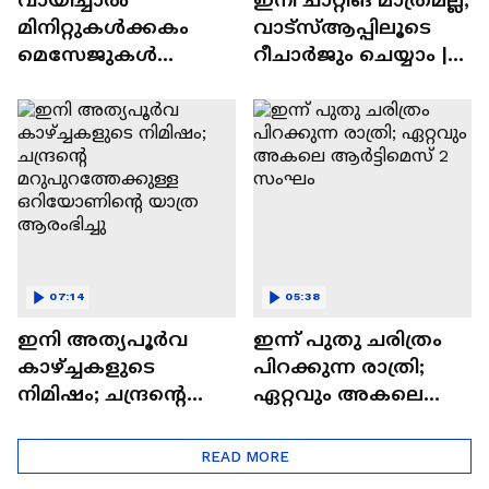
മിനിറ്റുകൾക്കകം
വാട്‌സ്‌ആപ്പിലൂടെ
മെസേജുകള്‍
റീചാർജും ചെയ്യാം |
അപ്രത്യക്ഷമാകും |
WhatsApp Payments |
WhatsApp | Tech Talk
Tech Talk
07:14
05:38
ഇനി അത്യപൂര്‍വ
ഇന്ന് പുതു ചരിത്രം
കാഴ്ച്ചകളുടെ
പിറക്കുന്ന രാത്രി;
നിമിഷം; ചന്ദ്രന്റെ
ഏറ്റവും അകലെ
മറുപുറത്തേക്കുള്ള
ആര്‍ട്ടിമെസ് 2 സംഘം
ഒറിയോണിന്റെ യാത്ര
READ MORE
ആരംഭിച്ചു