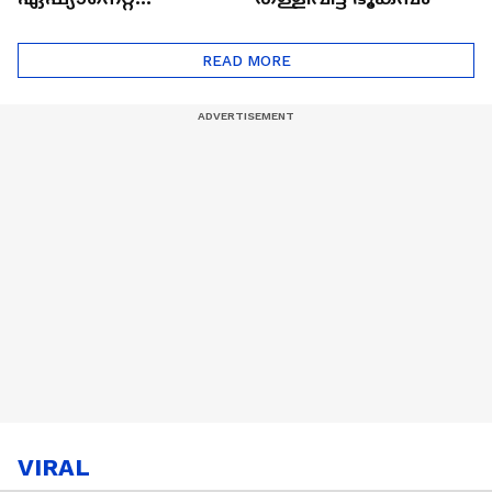
ഷൈനിങ് സ്റ്റാർസ്
സീസൺ 2
READ MORE
VIRAL