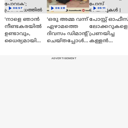
06:57
06:28
05:11
'നാളെ ഞാൻ
'ഒരു അമ്മ വന്ന്
പോസ്റ്റ് ഓഫീസ
നീണ്ടകരയിൽ
ഏഴാമത്തെ
ലോക്കറുകളെ
ഉണ്ടാവും,
ദിവസം ഡിമാൻ്റ്
പ്രണയിച്ച
ധൈര്യമായി
ചെയ്തപ്പോൾ
കള്ളൻ
വീട്ടിലേക്ക്
മാത്രമാണ്
പിടിയിൽ;
പോവുക';
നമ്മുടെ
കവര്‍ച്ച
പ്രതിഷേധത്തി
ഭരണകൂടം
നടത്തിയത്
ൽ ഇടപെട്ട്
ഉണർന്നത്' |
ഏഴ് പോസ്റ്റ്
സുരേഷ് ​ഗോപി
Kollam
ഓഫീസുകൾ |
Theft