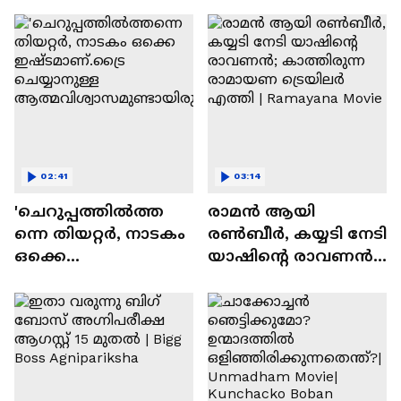
സന്തോഷം'
02:41
03:14
'ചെറുപ്പത്തിൽത്ത
രാമന്‍ ആയി
ന്നെ തിയറ്റർ, നാടകം
രൺബീർ, കയ്യടി നേടി
ഒക്കെ
യാഷിന്റെ രാവണൻ;
ഇഷ്ടമാണ്.ട്രൈ
കാത്തിരുന്ന
ചെയ്യാനുള്ള
രാമായണ ട്രെയിലർ
ആത്മവിശ്വാസമുണ്ടാ
എത്തി | Ramayana
യിരുന്നില്ല'
Movie