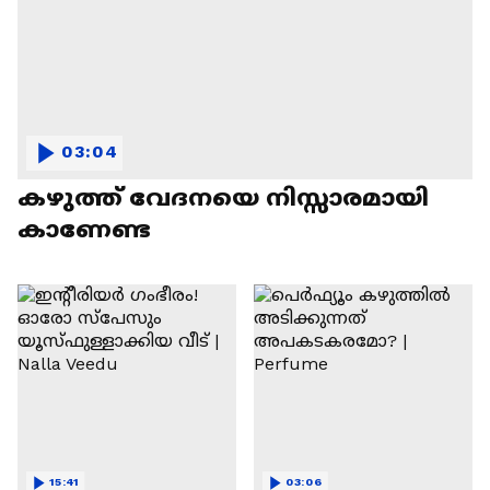
03:04
കഴുത്ത് വേദനയെ നിസ്സാരമായി
കാണേണ്ട
15:41
03:06