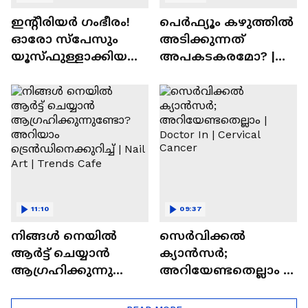
ഇന്റീരിയർ ഗംഭീരം!
പെർഫ്യൂം കഴുത്തിൽ
ഓരോ സ്‌പേസും
അടിക്കുന്നത്
യൂസ്ഫുള്ളാക്കിയ
അപകടകരമോ? |
വീട് | Nalla Veedu
Perfume
11:10
09:37
നിങ്ങൾ നെയിൽ
സെർവിക്കൽ
ആർട്ട് ചെയ്യാൻ
ക്യാൻസർ;
ആഗ്രഹിക്കുന്നുണ്ടോ
അറിയേണ്ടതെല്ലാം |
? അറിയാം
Doctor In | Cervical
ട്രെൻഡിനെക്കുറിച്ച് |
Cancer