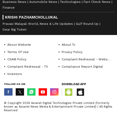
Business News
Automobile News
Technologies
Fact Check News
Finance
KRISHI PAZHAMCHOLLUKAL
Pravasi Malayali World, News & Life Updates
Gulf Round Up
Dear Big Ticket
About Website
About Tv
Terms Of Use
Privacy Policy
CSAM Policy
Complaint Redressal - Website
Complaint Redressal - TV
Compliance Report Digital
Investors
FOLLOW US ON
DOWNLOAD APP
© Copyright 2026 Asianxt Digital Technologies Private Limited (Formerly
known as Asianet News Media & Entertainment Private Limited) | All Rights
Reserved