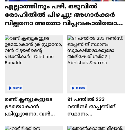
എല്ലാത്തിനും പഴി, ഒടുവില്‍
രോഹിതില്‍ പിഴച്ചു! അഗാര്‍ക്കർ
വില്ലനോ അതോ വിപ്ലവകാരിയോ? |
Ajit Agarkar
03:19
04:36
രണ്ട്‌ ക്ലബ്ബുകളുടെ
91 പന്തില്‍ 233
ഉടമയാകാന്‍
റണ്‍സ്! ഓപ്പണിങ്
ക്രിസ്റ്റ്യാനോ, വന്‍
സ്ഥാനം
റിട്ടയര്‍മെന്റ്‌
സുരക്ഷിതമാക്കുമോ
പദ്ധതികള്‍ | Cristiano
അഭിഷേക് ശർമ? |