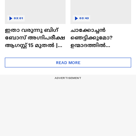
03:01
03:43
ഇതാ വരുന്നു ബിഗ്
ചാക്കോച്ചന്‍
ബോസ് അഗ്നിപരീക്ഷ
ഞെട്ടിക്കുമോ?
ആഗസ്റ്റ് 15 മുതൽ |
ഉന്മാദത്തിൽ
Bigg Boss Agnipariksha
ഒളിഞ്ഞിരിക്കുന്നതെ
ന്ത്?| Unmadham
READ MORE
Movie| Kunchacko
Boban