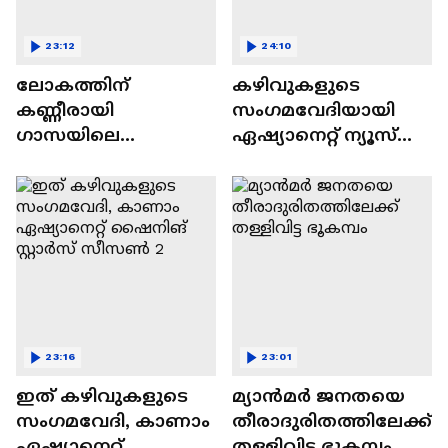
23:12
24:10
ലോകത്തിന്
കഴിവുകളുടെ
കണ്ണീരായി
സംഗമവേദിയായി
ഗാസയിലെ
ഏഷ്യാനെറ്റ് ന്യൂസ്
നിസഹായരായ
ഷൈനിങ് സ്റ്റാർസ്
കുഞ്ഞുങ്ങൾ
സീസൺ 2
23:16
23:01
ഇത് കഴിവുകളുടെ
മ്യാൻമർ ജനതയെ
സംഗമവേദി, കാണാം
തീരാദുരിതത്തിലേക്ക്
ഏഷ്യാനെറ്റ്
തള്ളിവിട്ട ഭൂകമ്പം