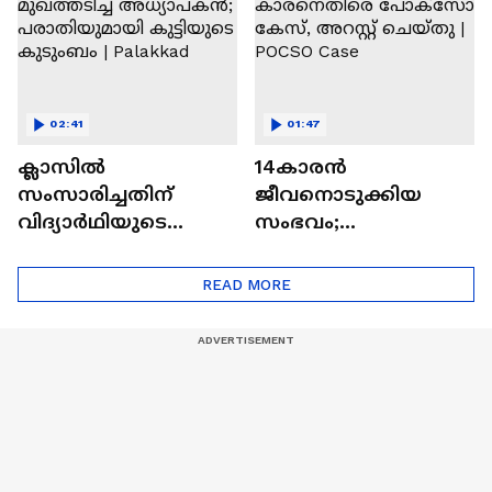
02:41
01:47
ക്ലാസിൽ
14കാരൻ
സംസാരിച്ചതിന്
ജീവനൊടുക്കിയ
വിദ്യാർഥിയുടെ
സംഭവം;
മുഖത്തടിച്ച്
സമീപവാസിയായ 58
അധ്യാപകൻ;
കാരനെതിരെ
READ MORE
പരാതിയുമായി
പോക്സോ കേസ്,
കുട്ടിയുടെ കുടുംബം |
അറസ്റ്റ് ചെയ്തു |
Palakkad
POCSO Case