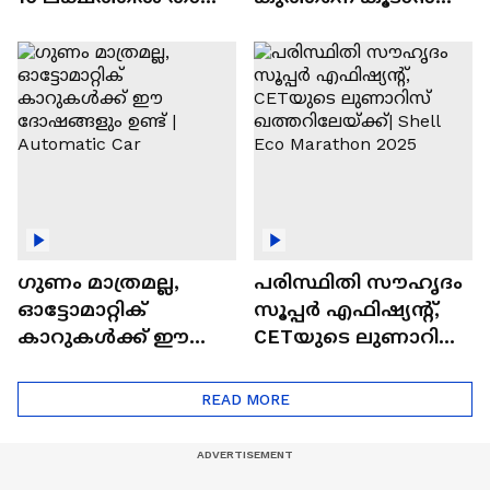
വിലയുള്ള
ചില സൂത്രങ്ങൾ
ഓട്ടോമാറ്റിക്ക്
എസ്‍യുവികൾ
ഗുണം മാത്രമല്ല,
പരിസ്ഥിതി സൗഹൃദം
ഓട്ടോമാറ്റിക്
സൂപ്പർ എഫിഷ്യന്റ്,
കാറുകൾക്ക് ഈ
CETയുടെ ലുണാറിസ്
ദോഷങ്ങളും ഉണ്ട് |
ഖത്തറിലേയ്ക്ക്| Shell
Automatic Car
Eco Marathon 2025
READ MORE