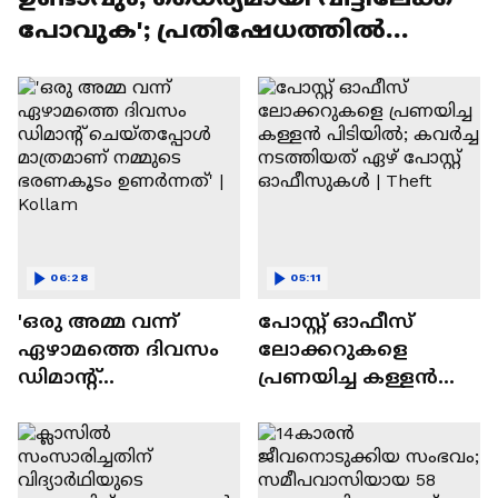
പോവുക'; പ്രതിഷേധത്തിൽ
ഇടപെട്ട് സുരേഷ് ​ഗോപി
06:28
05:11
'ഒരു അമ്മ വന്ന്
പോസ്റ്റ് ഓഫീസ്
ഏഴാമത്തെ ദിവസം
ലോക്കറുകളെ
ഡിമാൻ്റ്
പ്രണയിച്ച കള്ളൻ
ചെയ്തപ്പോൾ
പിടിയിൽ; കവര്‍ച്ച
മാത്രമാണ് നമ്മുടെ
നടത്തിയത് ഏഴ്
ഭരണകൂടം
പോസ്റ്റ് ഓഫീസുകൾ |
ഉണർന്നത്' | Kollam
Theft