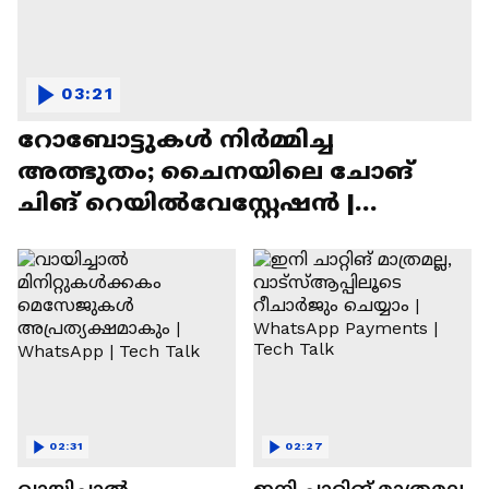
03:21
റോബോട്ടുകൾ നിർമ്മിച്ച
അത്ഭുതം; ചൈനയിലെ ചോങ്
ചിങ് റെയിൽവേസ്റ്റേഷൻ |
Chongqing Railway Station
02:31
02:27
വായിച്ചാൽ
ഇനി ചാറ്റിങ് മാത്രമല്ല,