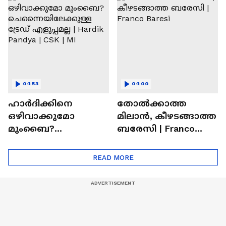
Ronaldo
Abhishek Sharma
04:53
04:00
ഹാർദിക്കിനെ
തോല്‍ക്കാത്ത
ഒഴിവാക്കുമോ
മിലാന്‍, കീഴടങ്ങാത്ത
മുംബൈ?
ബരേസി | Franco
ചെന്നൈയിലേക്കുള്ള
Baresi
ട്രേഡ് എളുപ്പമല്ല |
READ MORE
Hardik Pandya | CSK |
MI