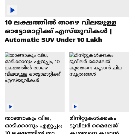
10 ലക്ഷത്തിൽ താഴെ വിലയുള്ള
ഓട്ടോമാറ്റിക്ക് എസ്‍യുവികൾ |
Automatic SUV Under 10 Lakh
താങ്ങാകും വില,
മിനിറ്റുകൾക്കകം
ഓടിക്കാനും എളുപ്പം;
ടൂവീലർ മൈലേജ്
10 ലക്ഷത്തിൽ താഴെ
കുത്തനെ കൂടാൻ