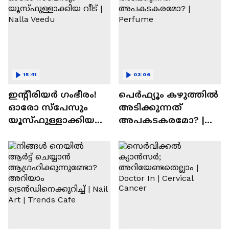
15:41
03:06
ഇന്റീരിയർ ഗംഭീരം!
പെർഫ്യൂം കഴുത്തിൽ
ഓരോ സ്‌പേസും
അടിക്കുന്നത്
യൂസ്ഫുള്ളാക്കിയ
അപകടകരമോ? |
വീട് | Nalla Veedu
Perfume