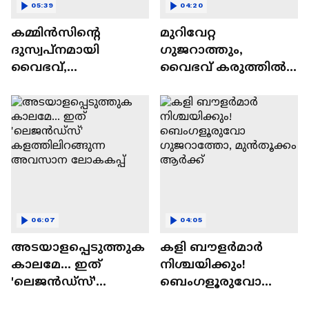
05:39
04:20
കമ്മിൻസിന്റെ
മുറിവേറ്റ
ദുസ്വപ്നമായി
ഗുജറാത്തും,
വൈഭവ്,
വൈഭവ് കരുത്തില്‍
ഹൈദരാബാദിനെ
രാജസ്ഥാനും;
ഒറ്റയ്ക്ക് തൂക്കിയ
മുൻതൂക്കം ആർക്ക്?
അത്ഭുതപ്പിറവി
06:07
04:05
അടയാളപ്പെടുത്തുക
കളി ബൗളര്‍മാര്‍
കാലമേ... ഇത്
നിശ്ചയിക്കും!
'ലെജൻഡ്‌സ്'
ബെംഗളൂരുവോ
കളത്തിലിറങ്ങുന്ന
ഗുജറാത്തോ,