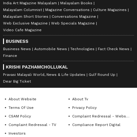
India Art Magazine Malayalam
Malayalam Books
Malayalam Columnist
Magazine Conversations
Culture Magazines
Malayalam Short Stories
Conversations Magazine
Web Exclusive Magazine
Web Specials Magazine
Video Cafe Magazine
BUSINESS
Business News
Automobile News
Technologies
Fact Check News
Finance
KRISHI PAZHAMCHOLLUKAL
Pravasi Malayali World, News & Life Updates
Gulf Round Up
Dear Big Ticket
About Website
About Tv
Terms Of Use
Privacy Policy
CSAM Policy
Complaint Redressal - Website
Complaint Redressal - TV
Compliance Report Digital
Investors