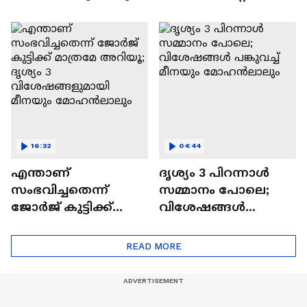
കാട്ടാളൻ്റെ ലോകം|
ഞാൻ കണ്ടതാണ്!' |
Kattalan Movie|
Naslen| Mollywood
Antony Varghese Pepe
Times|Interview
16:32
04:44
എന്താണ്
ദൃശ്യം 3 പിറന്നാൾ
സംഭവിച്ചതെന്ന്
സമ്മാനം പോലെ;
ജോർജ് കുട്ടിക്ക്
വിശേഷങ്ങൾ
മാത്രമേ അറിയൂ;
പങ്കുവച്ച് മീനയും
ദൃശ്യം 3
മോഹൻലാലും
READ MORE
വിശേഷങ്ങളുമായി
മീനയും
മോഹൻലാലും