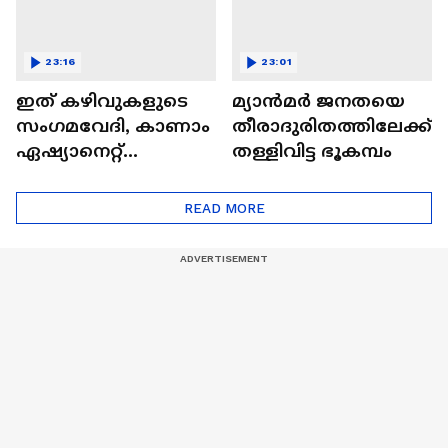
23:16
23:01
ഇത് കഴിവുകളുടെ
മ്യാൻമർ ജനതയെ
സംഗമവേദി, കാണാം
തീരാദുരിതത്തിലേക്ക്
ഏഷ്യാനെറ്റ്
തള്ളിവിട്ട ഭൂകമ്പം
ഷൈനിങ് സ്റ്റാർസ്
സീസൺ 2
READ MORE