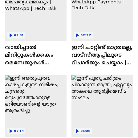
02:31
02:27
വായിച്ചാൽ
ഇനി ചാറ്റിങ് മാത്രമല്ല,
മിനിറ്റുകൾക്കകം
വാട്‌സ്‌ആപ്പിലൂടെ
മെസേജുകള്‍
റീചാർജും ചെയ്യാം |
അപ്രത്യക്ഷമാകും |
WhatsApp Payments |
WhatsApp | Tech Talk
Tech Talk
07:14
05:38