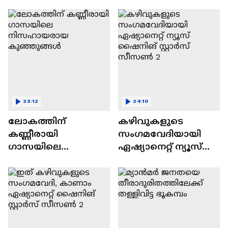
വിവാദവും
23:12
24:10
ലോകത്തിന്
കഴിവുകളുടെ
കണ്ണീരായി
സംഗമവേദിയായി
ഗാസയിലെ
ഏഷ്യാനെറ്റ് ന്യൂസ്
നിസഹായരായ
ഷൈനിങ് സ്റ്റാർസ്
കുഞ്ഞുങ്ങൾ
സീസൺ 2