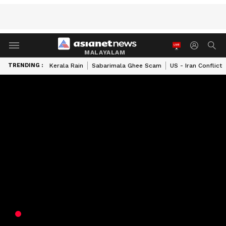
MALAYALAM
TRENDING :
Kerala Rain
Sabarimala Ghee Scam
US - Iran Conflict