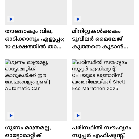
താങ്ങാകും വില,
മിനിറ്റുകൾക്കകം
ഓടിക്കാനും എളുപ്പം;
ടൂവീലർ മൈലേജ്
10 ലക്ഷത്തിൽ താഴെ
കുത്തനെ കൂടാൻ
വിലയുള്ള
ചില സൂത്രങ്ങൾ
ഓട്ടോമാറ്റിക്ക്
എസ്‍യുവികൾ
ഗുണം മാത്രമല്ല,
പരിസ്ഥിതി സൗഹൃദം
ഓട്ടോമാറ്റിക്
സൂപ്പർ എഫിഷ്യന്റ്,