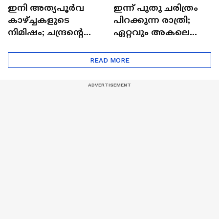
ഇനി അത്യപൂര്‍വ
ഇന്ന് പുതു ചരിത്രം
കാഴ്ച്ചകളുടെ
പിറക്കുന്ന രാത്രി;
നിമിഷം; ചന്ദ്രന്റെ
ഏറ്റവും അകലെ
മറുപുറത്തേക്കുള്ള
ആര്‍ട്ടിമെസ് 2 സംഘം
ഒറിയോണിന്റെ യാത്ര
READ MORE
ആരംഭിച്ചു