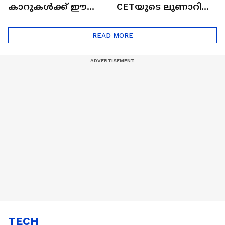
കാറുകൾക്ക് ഈ
CETയുടെ ലുണാറിസ്
ദോഷങ്ങളും ഉണ്ട് |
ഖത്തറിലേയ്ക്ക്| Shell
Automatic Car
Eco Marathon 2025
READ MORE
TECH