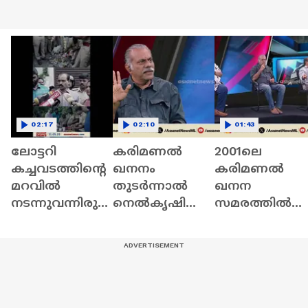
02:17
02:10
01:43
ലോട്ടറി
കരിമണൽ
2001ലെ
കച്ചവടത്തിന്റെ
ഖനനം
കരിമണൽ
മറവിൽ
തുടർന്നാൽ
ഖനന
നടന്നുവന്നിരു
നെൽകൃഷി
സമരത്തിൽ
ന്ന ലഹരി
അസാധ്യമാകും
എംഎ
വിൽപ്പന
, ആവാസ
ബേബിയെ
കേന്ദ്രങ്ങൾ
വ്യവസ്ഥയെ
പാർട്ടി
പൊളിച്ച്
ബാധിക്കും: ബി
സഖാക്കൾ
കോർപ്പറേഷ
ഭദ്രൻ | CMRL |
വെയിലത്തിരു
നും പൊലീസും
Black sand
ത്തി: ബി ഭദ്രൻ 