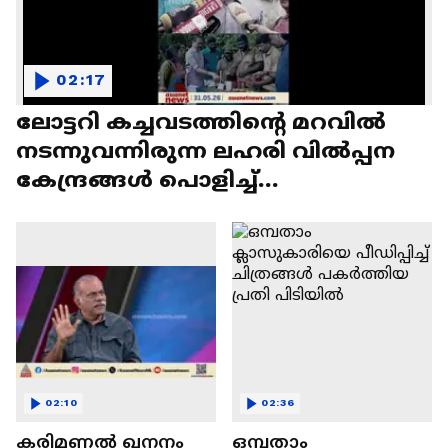
02:17
ലോട്ടറി കച്ചവടത്തിന്റെ മറവിൽ
നടന്നുവന്നിരുന്ന ലഹരി വിൽപ്പന
കേന്ദ്രങ്ങൾ പൊളിച്ച്
കോർപ്പറേഷനും പൊലീസും
02:10
02:36
കരിമണൽ ഖനനം
ഒമ്പതാം