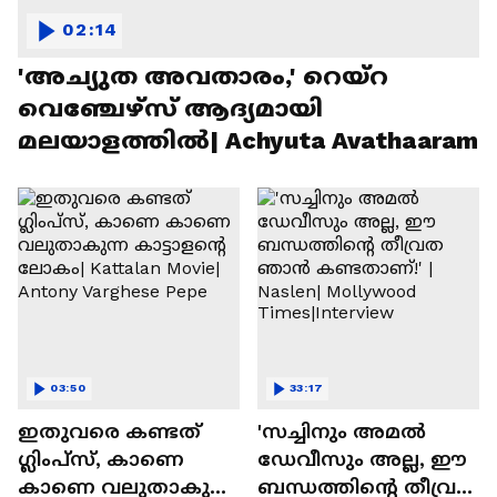
02:14
'അച്യുത അവതാരം,' റെയ്റ
വെഞ്ചേഴ്‌സ് ആദ്യമായി
മലയാളത്തിൽ| Achyuta Avathaaram
03:50
33:17
ഇതുവരെ കണ്ടത്
'സച്ചിനും അമൽ
ഗ്ലിംപ്സ്, കാണെ
ഡേവീസും അല്ല, ഈ
കാണെ വലുതാകുന്ന
ബന്ധത്തിൻ്റെ തീവ്രത