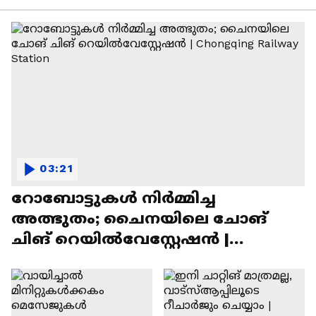
03:21
റോബോട്ടുകൾ നിർമ്മിച്ച
അത്ഭുതം; ചൈനയിലെ ചോങ്
ചിങ് റെയിൽവേസ്റ്റേഷൻ |
Chongqing Railway Station