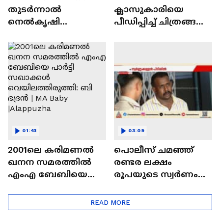
തുടർന്നാൽ
ക്ലാസുകാരിയെ
നെൽകൃഷി
പീഡിപ്പിച്ച് ചിത്രങ്ങൾ
അസാധ്യമാകും,
പകർത്തിയ പ്രതി
ആവാസ വ്യവസ്ഥയെ
പിടിയിൽ
ബാധിക്കും: ബി ഭദ്രൻ
| CMRL | Black sand
01:43
03:09
2001ലെ കരിമണൽ
പൊലീസ് ചമഞ്ഞ്
ഖനന സമരത്തിൽ
രണ്ടര ലക്ഷം
എംഎ ബേബിയെ
രൂപയുടെ സ്വർണം
പാർട്ടി സഖാക്കൾ
കവർന്നു; വർക്കല
വെയിലത്തിരുത്തി:
സ്വ​ദേശി പിടിയിൽ|
READ MORE
ബി ഭദ്രൻ | MA Baby
Kasaragod | Kerala