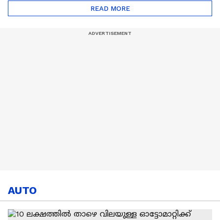
അവസാന ലോകകപ്പ്
മുൻതൂക്കം ആർക്ക്
READ MORE
AUTO