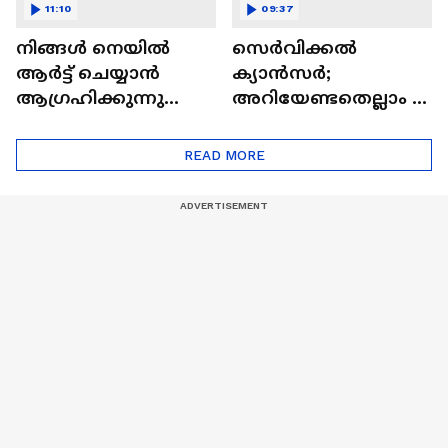
11:10
09:37
നിങ്ങൾ നെയിൽ
സെർവിക്കൽ
ആർട്ട് ചെയ്യാൻ
ക്യാൻസർ;
ആഗ്രഹിക്കുന്നുണ്ടോ
അറിയേണ്ടതെല്ലാം |
? അറിയാം
Doctor In | Cervical
ട്രെൻഡിനെക്കുറിച്ച് |
Cancer
READ MORE
Nail Art | Trends Cafe