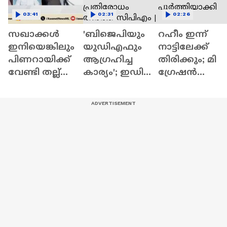
03:41
02:31
02:26
സഖാക്കൾ
'ബിജെപിയും
റഹീം ഇന്ന്
ഇനിയെങ്കിലും
യുഡിഎഫും
നാട്ടിലേക്ക്
പിണറായിക്ക്
ആ​ഗ്രഹിച്ച
തിരിക്കും; മി​
വേണ്ടി തല്ല്
കാര്യം'; ഇഡി
ഗ്രേഷൻ
പിടിക്കാനും
റെയ്ഡ്
നടപടികൾ
ജീവിതം
വിഷയത്തിൽ
പൂർത്തിയാക്ക
നശിപ്പിക്കാനും
പ്രതിരോധം
നടക്കരുത്;
തീർത്ത്
ഷോൺ
സിപിഎം | ED
ജോർജ്
Raid