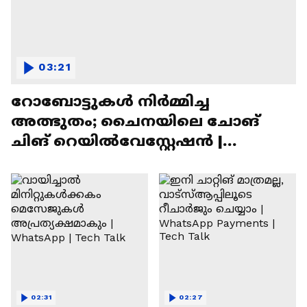
03:21
റോബോട്ടുകൾ നിർമ്മിച്ച
അത്ഭുതം; ചൈനയിലെ ചോങ്
ചിങ് റെയിൽവേസ്റ്റേഷൻ |
Chongqing Railway Station
02:31
02:27