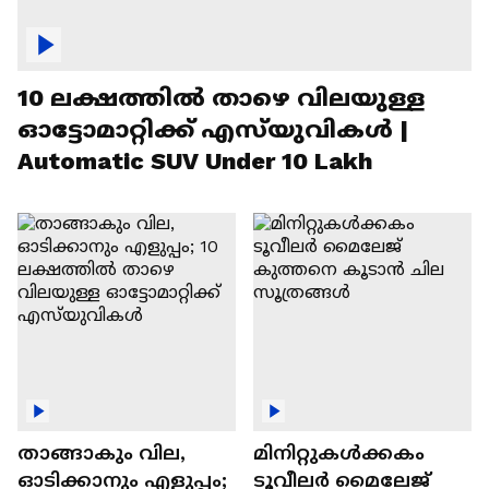
10 ലക്ഷത്തിൽ താഴെ വിലയുള്ള
ഓട്ടോമാറ്റിക്ക് എസ്‍യുവികൾ |
Automatic SUV Under 10 Lakh
താങ്ങാകും വില,
മിനിറ്റുകൾക്കകം
ഓടിക്കാനും എളുപ്പം;
ടൂവീലർ മൈലേജ്