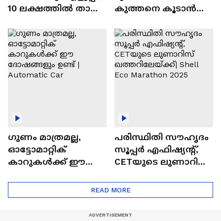
10 ലക്ഷത്തിൽ താഴെ
കുത്തനെ കൂടാൻ
വിലയുള്ള
ചില സൂത്രങ്ങൾ
ഓട്ടോമാറ്റിക്ക്
എസ്‍യുവികൾ
ഗുണം മാത്രമല്ല,
പരിസ്ഥിതി സൗഹൃദം
ഓട്ടോമാറ്റിക്
സൂപ്പർ എഫിഷ്യന്റ്,
കാറുകൾക്ക് ഈ
CETയുടെ ലുണാറിസ്
ദോഷങ്ങളും ഉണ്ട് |
ഖത്തറിലേയ്ക്ക്| Shell
Automatic Car
Eco Marathon 2025
READ MORE