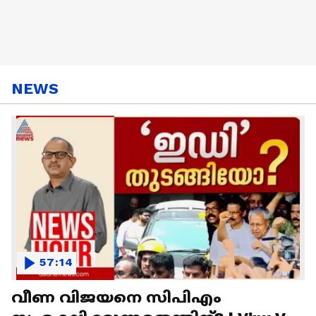
NEWS
57:14
വീണ വിജയനെ സിപിഎം