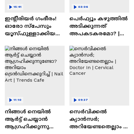
15:41
03:06
ഇന്റീരിയർ ഗംഭീരം!
പെർഫ്യൂം കഴുത്തിൽ
ഓരോ സ്‌പേസും
അടിക്കുന്നത്
യൂസ്ഫുള്ളാക്കിയ
അപകടകരമോ? |
വീട് | Nalla Veedu
Perfume
11:10
09:37
നിങ്ങൾ നെയിൽ
സെർവിക്കൽ
ആർട്ട് ചെയ്യാൻ
ക്യാൻസർ;
ആഗ്രഹിക്കുന്നുണ്ടോ
അറിയേണ്ടതെല്ലാം |
? അറിയാം
Doctor In | Cervical