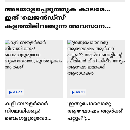
അടയാളപ്പെടുത്തുക കാലമേ...
ഇത് 'ലെജൻഡ്‌സ്'
കളത്തിലിറങ്ങുന്ന അവസാന
ലോകകപ്പ്
04:05
03:21
കളി ബൗളര്‍മാര്‍
'ഇതുപോലൊരു
നിശ്ചയിക്കും!
ആഘോഷം ആർക്ക്
ബെംഗളൂരുവോ
പറ്റും?';
ഗുജറാത്തോ,
ആഴ്സനെല്ലിന്റെ