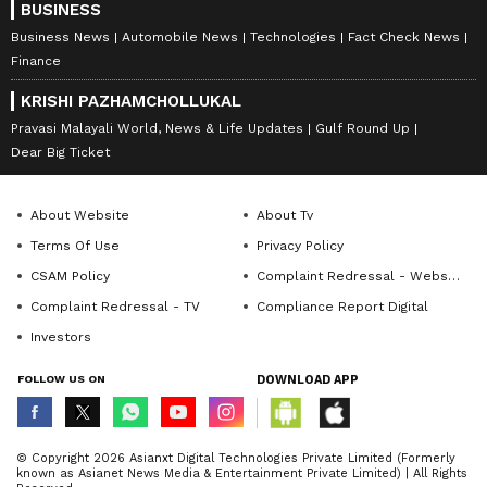
BUSINESS
Business News
Automobile News
Technologies
Fact Check News
Finance
KRISHI PAZHAMCHOLLUKAL
Pravasi Malayali World, News & Life Updates
Gulf Round Up
Dear Big Ticket
About Website
About Tv
Terms Of Use
Privacy Policy
CSAM Policy
Complaint Redressal - Website
Complaint Redressal - TV
Compliance Report Digital
Investors
FOLLOW US ON
DOWNLOAD APP
© Copyright 2026 Asianxt Digital Technologies Private Limited (Formerly
known as Asianet News Media & Entertainment Private Limited) | All Rights