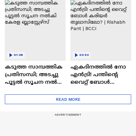
മുൻതൂക്കം ആർക്ക്
പ്രീമിയർ ലീ​ഗ് കിരീട
നേട്ടം
ആഘോഷമാക്കി
ആരാധകർ
01:38
03:53
കടുത്ത സാമ്പത്തിക
ഏകദിനത്തില്‍ നോ
പ്രതിസന്ധി; അടച്ചു
എൻട്രി! പന്തിന്റെ
പൂട്ടൽ സൂചന നൽകി
വൈറ്റ് ബോള്‍
കേരള ബ്ലാസ്റ്റേഴ്‌സ്
കരിയര്‍
തുലാസിലോ? |
READ MORE
Rishabh Pant | BCCI