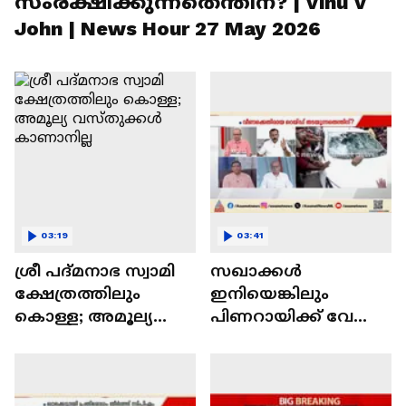
സംരക്ഷിക്കുന്നതെന്തിന്? | Vinu V
John | News Hour 27 May 2026
03:19
03:41
ശ്രീ പദ്‌മനാഭ സ്വാമി
സഖാക്കൾ
ക്ഷേത്രത്തിലും
ഇനിയെങ്കിലും
കൊള്ള; അമൂല്യ
പിണറായിക്ക് വേണ്ടി
വസ്‌തുക്കൾ
തല്ല് പിടിക്കാനും
കാണാനില്ല
ജീവിതം
നശിപ്പിക്കാനും