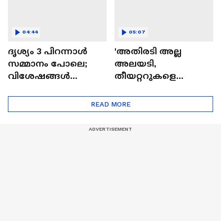
04:44
05:07
ദൃശ്യം 3 പിറന്നാൾ
'അതിരടി അല്ല
സമ്മാനം പോലെ;
അലയടി,
വിശേഷങ്ങൾ
തീയറ്ററുകളെ
പങ്കുവച്ച് മീനയും
ഇളക്കിമറിച്ച് ചിത്രം'|
മോഹൻലാലും
Athiradi Movie| Basil
READ MORE
Joseph| Tovino
Thomas