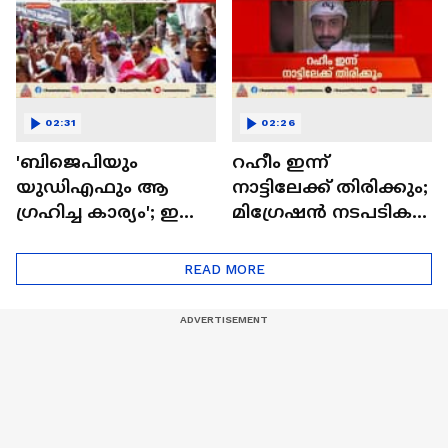
നടക്കരുത്; ഷോൺ
ജോർജ്
02:31
02:26
'ബിജെപിയും
റഹീം ഇന്ന്
യുഡിഎഫും ആ​
നാട്ടിലേക്ക് തിരിക്കും;
ഗ്രഹിച്ച കാര്യം'; ഇഡി
മി​ഗ്രേഷൻ നടപടികൾ
റെയ്ഡ് വിഷയത്തിൽ
പൂർത്തിയാക്കി
പ്രതിരോധം തീർത്ത്
READ MORE
സിപിഎം | ED Raid