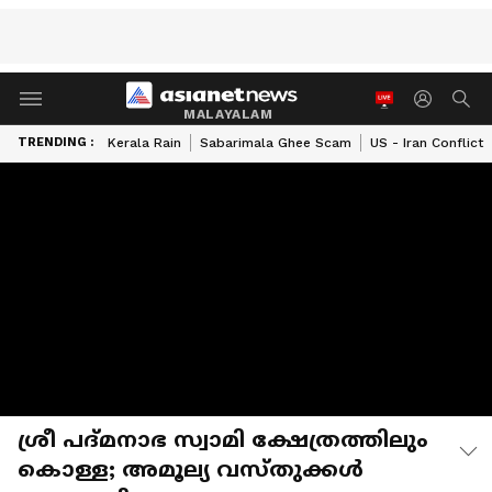
MALAYALAM
TRENDING :
Kerala Rain
Sabarimala Ghee Scam
US - Iran Conflict
ശ്രീ പദ്‌മനാഭ സ്വാമി ക്ഷേത്രത്തിലും
കൊള്ള; അമൂല്യ വസ്‌തുക്കൾ