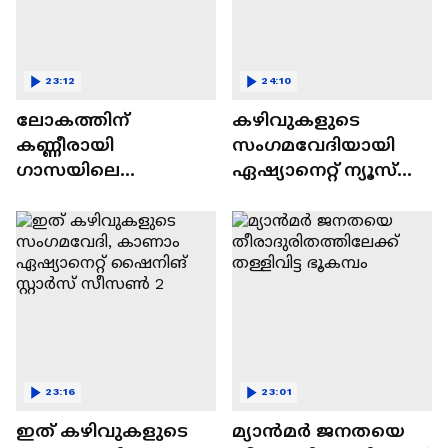
23:12
24:10
ലോകത്തിന്
കഴിവുകളുടെ
കണ്ണീരായി
സംഗമവേദിയായി
ഗാസയിലെ
ഏഷ്യാനെറ്റ് ന്യൂസ്
നിസഹായരായ
ഷൈനിങ് സ്റ്റാർസ്
കുഞ്ഞുങ്ങൾ
സീസൺ 2
23:16
23:01
ഇത് കഴിവുകളുടെ
മ്യാൻമർ ജനതയെ