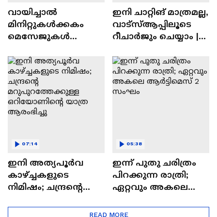
വായിച്ചാൽ
ഇനി ചാറ്റിങ് മാത്രമല്ല,
മിനിറ്റുകൾക്കകം
വാട്‌സ്‌ആപ്പിലൂടെ
മെസേജുകള്‍
റീചാർജും ചെയ്യാം |
അപ്രത്യക്ഷമാകും |
WhatsApp Payments |
WhatsApp | Tech Talk
Tech Talk
07:14
05:38
ഇനി അത്യപൂര്‍വ
ഇന്ന് പുതു ചരിത്രം
കാഴ്ച്ചകളുടെ
പിറക്കുന്ന രാത്രി;
നിമിഷം; ചന്ദ്രന്റെ
ഏറ്റവും അകലെ
മറുപുറത്തേക്കുള്ള
ആര്‍ട്ടിമെസ് 2 സംഘം
ഒറിയോണിന്റെ യാത്ര
READ MORE