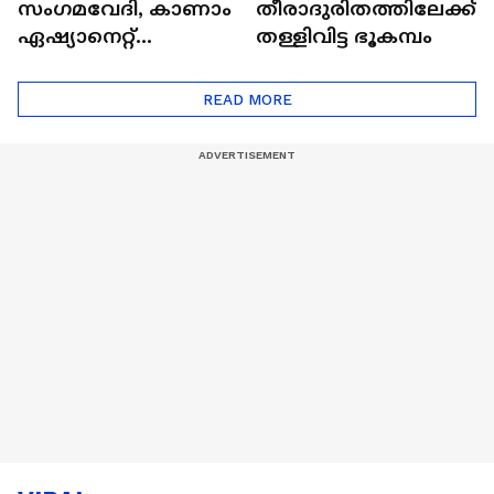
സംഗമവേദി, കാണാം
തീരാദുരിതത്തിലേക്ക്
ഏഷ്യാനെറ്റ്
തള്ളിവിട്ട ഭൂകമ്പം
ഷൈനിങ് സ്റ്റാർസ്
സീസൺ 2
READ MORE