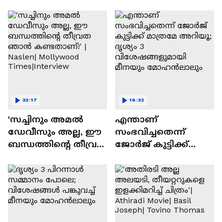
Varghese Pepe
33:17
16:32
'സച്ചിനും അമൽ
എന്താണ്
ഡേവീസും അല്ല, ഈ
സംഭവിച്ചതെന്ന്
ബന്ധത്തിൻ്റെ തീവ്രത
ജോർജ് കുട്ടിക്ക്
ഞാൻ കണ്ടതാണ്!' |
മാത്രമേ അറിയൂ;
Naslen| Mollywood
ദൃശ്യം 3
Times|Interview
വിശേഷങ്ങളുമായി
മീനയും
മോഹൻലാലും