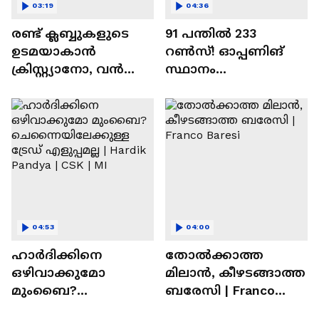
03:19
04:36
രണ്ട്‌ ക്ലബ്ബുകളുടെ
91 പന്തില്‍ 233
ഉടമയാകാന്‍
റണ്‍സ്! ഓപ്പണിങ്
ക്രിസ്റ്റ്യാനോ, വന്‍
സ്ഥാനം
റിട്ടയര്‍മെന്റ്‌
സുരക്ഷിതമാക്കുമോ
പദ്ധതികള്‍ | Cristiano
അഭിഷേക് ശർമ? |
Ronaldo
Abhishek Sharma
04:53
04:00
ഹാർദിക്കിനെ
തോല്‍ക്കാത്ത
ഒഴിവാക്കുമോ
മിലാന്‍, കീഴടങ്ങാത്ത
മുംബൈ?
ബരേസി | Franco
ചെന്നൈയിലേക്കുള്ള
Baresi