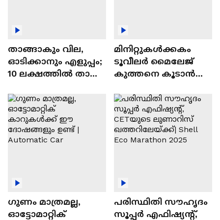
താങ്ങാകും വില,
മിനിറ്റുകൾക്കകം
ഓടിക്കാനും എളുപ്പം;
ടൂവീലർ മൈലേജ്
10 ലക്ഷത്തിൽ താഴെ
കുത്തനെ കൂടാൻ
വിലയുള്ള
ചില സൂത്രങ്ങൾ
ഓട്ടോമാറ്റിക്ക്
എസ്‍യുവികൾ
ഗുണം മാത്രമല്ല,
പരിസ്ഥിതി സൗഹൃദം
ഓട്ടോമാറ്റിക്
സൂപ്പർ എഫിഷ്യന്റ്,