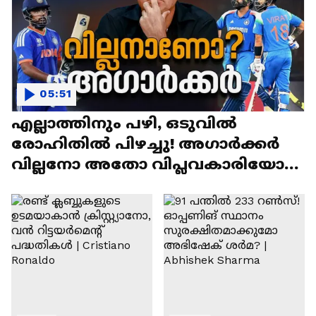
05:51
എല്ലാത്തിനും പഴി, ഒടുവില്‍
രോഹിതില്‍ പിഴച്ചു! അഗാര്‍ക്കർ
വില്ലനോ അതോ വിപ്ലവകാരിയോ? |
Ajit Agarkar