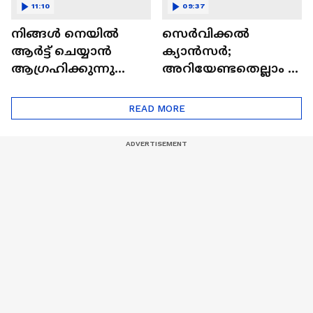
11:10
09:37
നിങ്ങൾ നെയിൽ
സെർവിക്കൽ
ആർട്ട് ചെയ്യാൻ
ക്യാൻസർ;
ആഗ്രഹിക്കുന്നുണ്ടോ
അറിയേണ്ടതെല്ലാം |
? അറിയാം
Doctor In | Cervical
ട്രെൻഡിനെക്കുറിച്ച് |
Cancer
READ MORE
Nail Art | Trends Cafe