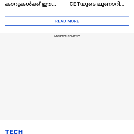
കാറുകൾക്ക് ഈ
CETയുടെ ലുണാറിസ്
ദോഷങ്ങളും ഉണ്ട് |
ഖത്തറിലേയ്ക്ക്| Shell
Automatic Car
Eco Marathon 2025
READ MORE
TECH