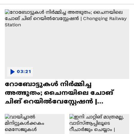
03:21
റോബോട്ടുകൾ നിർമ്മിച്ച
അത്ഭുതം; ചൈനയിലെ ചോങ്
ചിങ് റെയിൽവേസ്റ്റേഷൻ |
Chongqing Railway Station