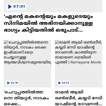
07:01
'എന്റെ മകന്റെയും മകളുടെയും
സിനിമയിൽ അഭിനയിക്കാനുള്ള
ഭാഗ്യം കിട്ടിയതിൽ ഒരുപാട്
സന്തോഷം'
02:41
03:14
'ചെറുപ്പത്തിൽത്ത
രാമന്‍ ആയി
ന്നെ തിയറ്റർ, നാടകം
രൺബീർ, കയ്യടി നേടി
ഒക്കെ
യാഷിന്റെ രാവണൻ;