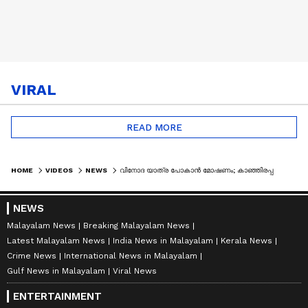
VIRAL
READ MORE
HOME
VIDEOS
NEWS
വിനോദ യാത്ര പോകാൻ മോഷണം; കാഞ്ഞിരപ്പള്ളിയിൽ മൂന്ന് പേർ പിടിയിൽ | KOTTAYAM | THEFT CASE | CRIME NEWS
NEWS
Malayalam News
Breaking Malayalam News
Latest Malayalam News
India News in Malayalam
Kerala News
Crime News
International News in Malayalam
Gulf News in Malayalam
Viral News
ENTERTAINMENT