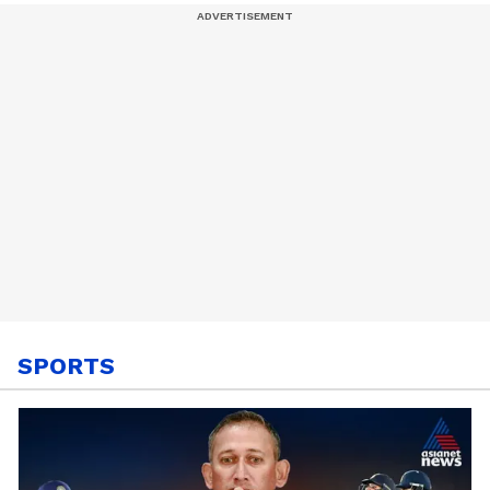
മണ്ണിടിഞ്ഞത്
SPORTS