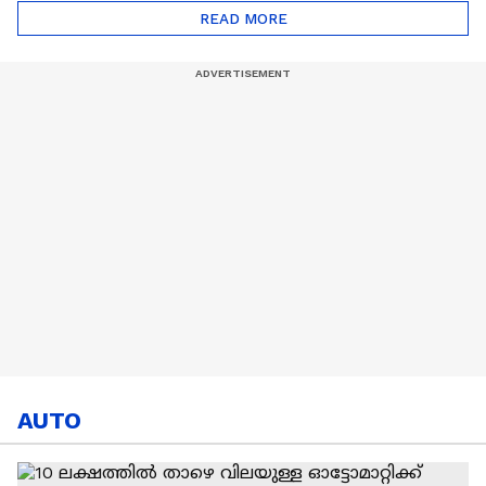
ട്രേഡ് എളുപ്പമല്ല |
READ MORE
Hardik Pandya | CSK |
MI
AUTO