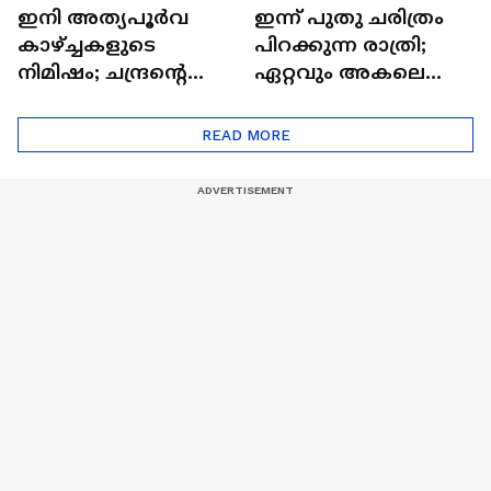
ഇനി അത്യപൂര്‍വ
ഇന്ന് പുതു ചരിത്രം
കാഴ്ച്ചകളുടെ
പിറക്കുന്ന രാത്രി;
നിമിഷം; ചന്ദ്രന്റെ
ഏറ്റവും അകലെ
മറുപുറത്തേക്കുള്ള
ആര്‍ട്ടിമെസ് 2 സംഘം
ഒറിയോണിന്റെ യാത്ര
READ MORE
ആരംഭിച്ചു