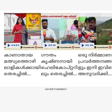
04:52
03:15
05:44
കാണാതായ
ഗൗതം
ഒരു നിര്‍മ്മാണ
മത്സ്യത്തൊഴി
കൃഷ്ണനായി
പ്രവര്‍ത്തനങ്ങ
ലാളികൾക്കായി
ഹെലികോപ്റ്ററി
ളും ഇനി ഇവിട
തെരച്ചിൽ
ലും തെരച്ചിൽ;‍‍‍
അനുവദിക്കില്ല
തുടരുന്നു;
ബോട്ടുകളിൽ
മന്ത്രി പി കെ
ദൗർഭാഗ്യകരമാ
വിവിധ
കുഞ്ഞാലിക്കു
യ സംഭവമെന്ന്
സംഘങ്ങളായി
ട്ടി
പി.സി.വിഷ്‌ണു
തിരിഞ്ഞ്
നാഥ്‌
തെരയുന്നു