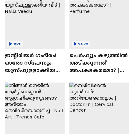
15:41
03:06
ഇന്റീരിയർ ഗംഭീരം!
പെർഫ്യൂം കഴുത്തിൽ
ഓരോ സ്‌പേസും
അടിക്കുന്നത്
യൂസ്ഫുള്ളാക്കിയ
അപകടകരമോ? |
വീട് | Nalla Veedu
Perfume