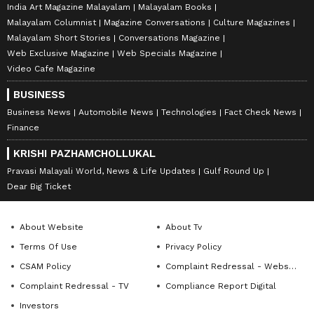
India Art Magazine Malayalam
Malayalam Books
Malayalam Columnist
Magazine Conversations
Culture Magazines
Malayalam Short Stories
Conversations Magazine
Web Exclusive Magazine
Web Specials Magazine
Video Cafe Magazine
BUSINESS
Business News
Automobile News
Technologies
Fact Check News
Finance
KRISHI PAZHAMCHOLLUKAL
Pravasi Malayali World, News & Life Updates
Gulf Round Up
Dear Big Ticket
About Website
About Tv
Terms Of Use
Privacy Policy
CSAM Policy
Complaint Redressal - Website
Complaint Redressal - TV
Compliance Report Digital
Investors