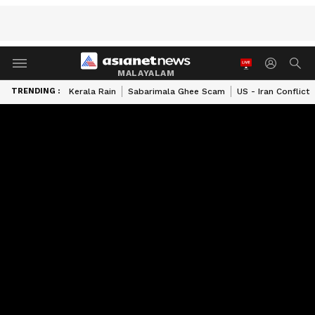
MALAYALAM
TRENDING :
Kerala Rain
Sabarimala Ghee Scam
US - Iran Conflict