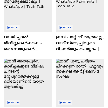
02:31
02:27
വായിച്ചാൽ
ഇനി ചാറ്റിങ് മാത്രമല്ല,
മിനിറ്റുകൾക്കകം
വാട്‌സ്‌ആപ്പിലൂടെ
മെസേജുകള്‍
റീചാർജും ചെയ്യാം |
അപ്രത്യക്ഷമാകും |
WhatsApp Payments |
WhatsApp | Tech Talk
Tech Talk
07:14
05:38