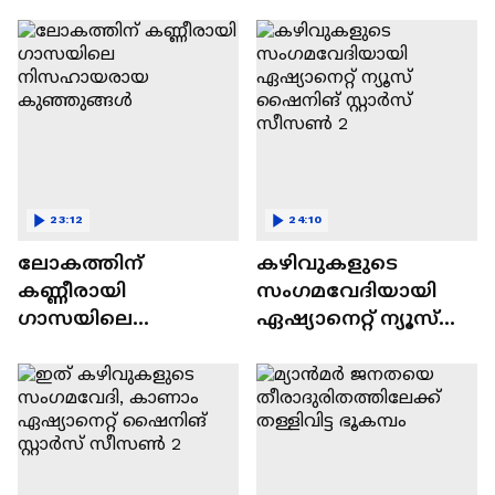
വിവാദവും
23:12
24:10
ലോകത്തിന്
കഴിവുകളുടെ
കണ്ണീരായി
സംഗമവേദിയായി
ഗാസയിലെ
ഏഷ്യാനെറ്റ് ന്യൂസ്
നിസഹായരായ
ഷൈനിങ് സ്റ്റാർസ്
കുഞ്ഞുങ്ങൾ
സീസൺ 2