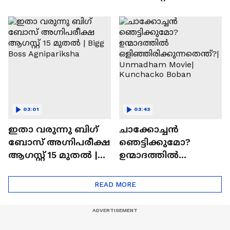
ഇഷ്ടമാണ്.ട്രൈ
കാത്തിരുന്ന
ചെയ്യാനുള്ള
രാമായണ ട്രെയിലർ
ആത്മവിശ്വാസമുണ്ടാ
എത്തി | Ramayana
യിരുന്നില്ല'
Movie
03:01
03:43
ഇതാ വരുന്നു ബിഗ്
ചാക്കോച്ചന്‍
ബോസ് അഗ്നിപരീക്ഷ
ഞെട്ടിക്കുമോ?
ആഗസ്റ്റ് 15 മുതൽ |
ഉന്മാദത്തിൽ
Bigg Boss Agnipariksha
ഒളിഞ്ഞിരിക്കുന്നതെ
ന്ത്?| Unmadham
READ MORE
Movie| Kunchacko
Boban