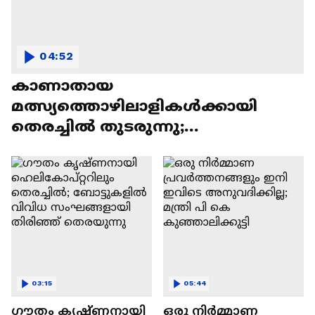
04:52
കാണാതായ
മത്സ്യത്തൊഴിലാളികൾക്കായി
തെരച്ചിൽ തുടരുന്നു;
ദൗർഭാഗ്യകരമായ സംഭവമെന്ന്
പി.സി.വിഷ്‌ണുനാഥ്‌
03:15
05:44
ഗൗതം കൃഷ്ണനായി
ഒരു നിര്‍മ്മാണ