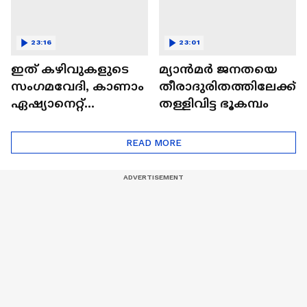
23:16
23:01
ഇത് കഴിവുകളുടെ
മ്യാൻമർ ജനതയെ
സംഗമവേദി, കാണാം
തീരാദുരിതത്തിലേക്ക്
ഏഷ്യാനെറ്റ്
തള്ളിവിട്ട ഭൂകമ്പം
ഷൈനിങ് സ്റ്റാർസ്
സീസൺ 2
READ MORE