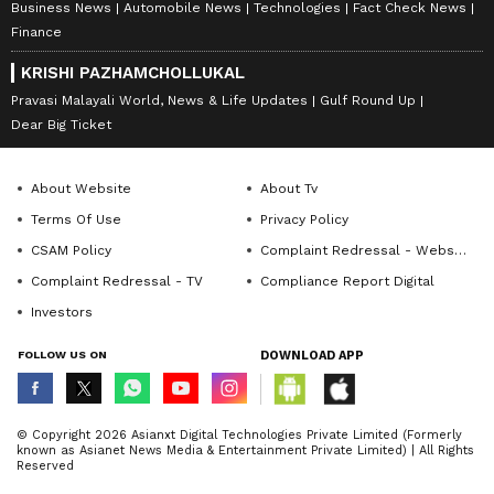
Business News
Automobile News
Technologies
Fact Check News
Finance
KRISHI PAZHAMCHOLLUKAL
Pravasi Malayali World, News & Life Updates
Gulf Round Up
Dear Big Ticket
About Website
About Tv
Terms Of Use
Privacy Policy
CSAM Policy
Complaint Redressal - Website
Complaint Redressal - TV
Compliance Report Digital
Investors
FOLLOW US ON
DOWNLOAD APP
© Copyright 2026 Asianxt Digital Technologies Private Limited (Formerly
known as Asianet News Media & Entertainment Private Limited) | All Rights
Reserved