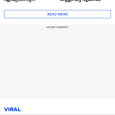
ഷൈനിങ് സ്റ്റാർസ്
സീസൺ 2
READ MORE
VIRAL