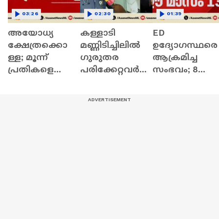
03:26
02:30
01:39
അയോധ്യ
കള്ളാടി
ED
ക്ഷേത്രക്കൊ
മണ്ണിടിച്ചിലിൽ ​
ഉദ്യോഗസ്ഥരെ
ള്ള; മൂന്ന്
ഗുരുതര
ആക്രമിച്ച
പ്രതികളെ
പരിക്കേറ്റവർ
സംഭവം; 8
പൊലീസ്
ക്ക്
ജാമ്യാപേക്ഷ
കസ്റ്റഡിയിൽ
ശസ്ത്രക്രിയ;
ൾ
വിട്ടു | Ayodhya
പരിക്കേറ്റവർ‌
പരിഗണിക്കുന്
Fund Scam |
ചികിത്സയിൽ
ത് ഈ മാസം
Ayodhya
തുടരുന്നു
13ലേക്ക് മാറ്റി |
ED Raid