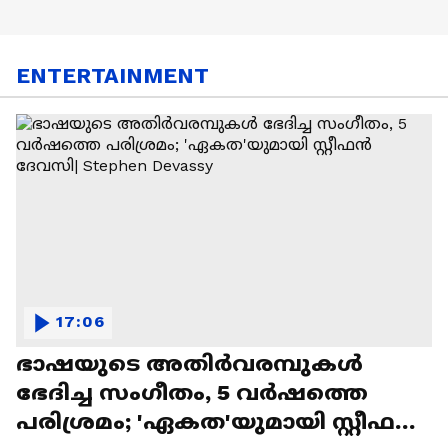
ENTERTAINMENT
17:06
ഭാഷയുടെ അതിർവരമ്പുകൾ
ഭേദിച്ച സംഗീതം, 5 വർഷത്തെ
പരിശ്രമം; 'ഏകത'യുമായി സ്റ്റീഫൻ