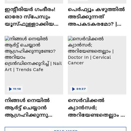
ഇന്റീരിയർ ഗംഭീരം!
പെർഫ്യൂം കഴുത്തിൽ
ഓരോ സ്‌പേസും
അടിക്കുന്നത്
യൂസ്ഫുള്ളാക്കിയ
അപകടകരമോ? |
വീട് | Nalla Veedu
Perfume
11:10
09:37
നിങ്ങൾ നെയിൽ
സെർവിക്കൽ
ആർട്ട് ചെയ്യാൻ
ക്യാൻസർ;
ആഗ്രഹിക്കുന്നുണ്ടോ
അറിയേണ്ടതെല്ലാം |
? അറിയാം
Doctor In | Cervical
ട്രെൻഡിനെക്കുറിച്ച് |
Cancer