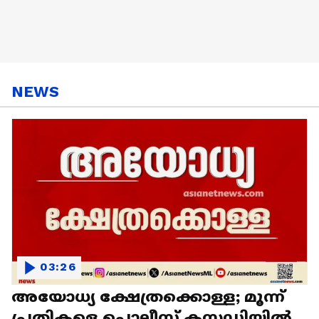
NEWS
03:26
അയോധ്യ ക്ഷേത്രക്കൊള്ള; മൂന്ന്
പ്രതികളെ പൊലീസ് കസ്റ്റഡിയിൽ