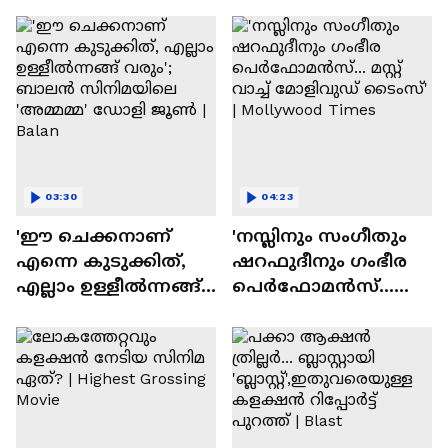
ദേവസി| Stephen Devassy
03:30
04:23
'ഈ ചെക്കനാണ്
'നസ്ലിനും സംഗീതും
എന്നെ കുടുക്കിത്,
ഷറഫുദീനും ഗംഭീര
എല്ലാം ഉള്ളീൽന്നങ്ങ്
പെർഫോമൻസ്...
വരും'; ബാലൻ
മസ്റ്റ് വാച്ച് മോളിവുഡ്
സിനിമയിലെ
ടൈംസ്' | Mollywood
'അമ്മമ്മ' ഡോളി
Times
ജൂൺ | Balan