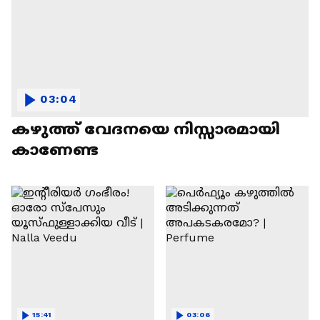
03:04
കഴുത്ത് വേദനയെ നിസ്സാരമായി
കാണേണ്ട
15:41
03:06