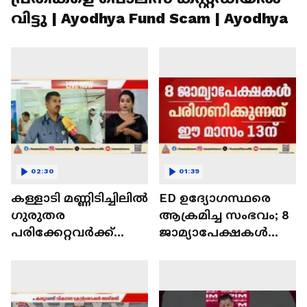
വിട്ടു | Ayodhya Fund Scam | Ayodhya
02:30
01:39
കള്ളാടി മണ്ണിടിച്ചിലിൽ
ED ഉദ്യോഗസ്ഥരെ
​ഗുരുതര
ആക്രമിച്ച സംഭവം; 8
പരിക്കേറ്റവർക്ക്
ജാമ്യാപേക്ഷകൾ
ശസ്ത്രക്രിയ;
പരിഗണിക്കുന്നത് ഈ
പരിക്കേറ്റവർ‌
മാസം 13ലേക്ക് മാറ്റി |
ചികിത്സയിൽ
ED Raid
തുടരുന്നു