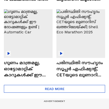
വിലയുള്ള
ചില സൂത്രങ്ങൾ
ഓട്ടോമാറ്റിക്ക്
എസ്‍യുവികൾ
ഗുണം മാത്രമല്ല,
പരിസ്ഥിതി സൗഹൃദം
ഓട്ടോമാറ്റിക്
സൂപ്പർ എഫിഷ്യന്റ്,
കാറുകൾക്ക് ഈ
CETയുടെ ലുണാറിസ്
ദോഷങ്ങളും ഉണ്ട് |
ഖത്തറിലേയ്ക്ക്| Shell
Automatic Car
Eco Marathon 2025
READ MORE