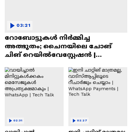
03:21
റോബോട്ടുകൾ നിർമ്മിച്ച
അത്ഭുതം; ചൈനയിലെ ചോങ്
ചിങ് റെയിൽവേസ്റ്റേഷൻ |
Chongqing Railway Station
02:31
02:27
വായിച്ചാൽ
ഇനി ചാറ്റിങ് മാത്രമല്ല,