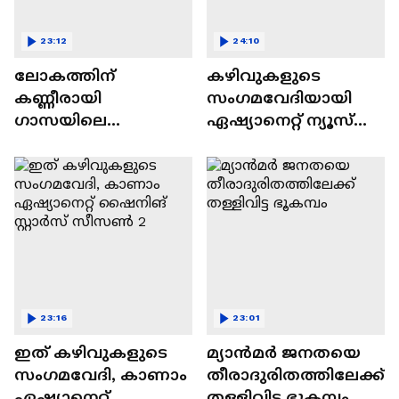
23:12
24:10
ലോകത്തിന്
കഴിവുകളുടെ
കണ്ണീരായി
സംഗമവേദിയായി
ഗാസയിലെ
ഏഷ്യാനെറ്റ് ന്യൂസ്
നിസഹായരായ
ഷൈനിങ് സ്റ്റാർസ്
കുഞ്ഞുങ്ങൾ
സീസൺ 2
23:16
23:01
ഇത് കഴിവുകളുടെ
മ്യാൻമർ ജനതയെ
സംഗമവേദി, കാണാം
തീരാദുരിതത്തിലേക്ക്
ഏഷ്യാനെറ്റ്
തള്ളിവിട്ട ഭൂകമ്പം