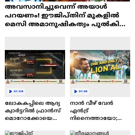
അവസാനിച്ചുവെന്ന് അയാള്‍
പറയണം! ഈജിപ്തിന് മുകളില്‍
മെസി അമാനുഷികത്വം പുല്‍കിയ
രാവ് | Lionel Messi
01:08
01:55
ലോകകപ്പിലെ ആദ്യ
നാന്‍ വീഴ് വേന്‍
ക്വാർട്ടറിൽ ഫ്രാൻസ്
എന്‍ട്ര്
മൊറോക്കോയെ
നിനെെത്തായോ;
നേരിടും;
ഉയർത്തെഴുന്നേറ്റ്
അർജന്റീനയുടെ
കണ്ണീരണിഞ്ഞ്