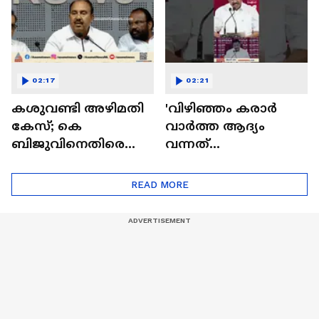
02:17
02:21
കശുവണ്ടി അഴിമതി
'വിഴിഞ്ഞം കരാർ
കേസ്; കെ
വാർത്ത ആദ്യം
ബിജുവിനെതിരെ
വന്നത്
കോടതിയലക്ഷ്യ
ദേശാഭിമാനിയിലെന്ന
കേസ് | K Biju |
ത് മുഖ്യമന്ത്രിയുടെ
READ MORE
Cashew Corporation
വ്യാജ പ്രചാരവേല'