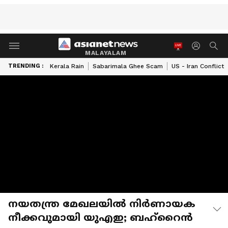
MALAYALAM
TRENDING :
Kerala Rain
Sabarimala Ghee Scam
US - Iran Conflict
നയതന്ത്ര മേഖലയില്‍ നിര്‍ണായക
നീക്കവുമായി യുഎഇ; ബഹ്റൈന്‍