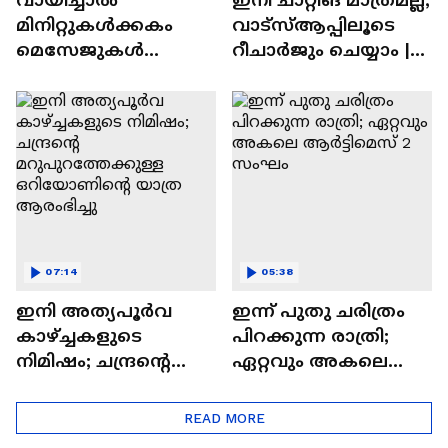
മിനിറ്റുകൾക്കകം
വാട്‌സ്‌ആപ്പിലൂടെ
മെസേജുകള്‍
റീചാർജും ചെയ്യാം |
അപ്രത്യക്ഷമാകും |
WhatsApp Payments |
WhatsApp | Tech Talk
Tech Talk
07:14
05:38
ഇനി അത്യപൂര്‍വ
ഇന്ന് പുതു ചരിത്രം
കാഴ്ച്ചകളുടെ
പിറക്കുന്ന രാത്രി;
നിമിഷം; ചന്ദ്രന്റെ
ഏറ്റവും അകലെ
മറുപുറത്തേക്കുള്ള
ആര്‍ട്ടിമെസ് 2 സംഘം
ഒറിയോണിന്റെ യാത്ര
READ MORE
ആരംഭിച്ചു