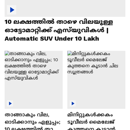
10 ലക്ഷത്തിൽ താഴെ വിലയുള്ള
ഓട്ടോമാറ്റിക്ക് എസ്‍യുവികൾ |
Automatic SUV Under 10 Lakh
താങ്ങാകും വില,
മിനിറ്റുകൾക്കകം
ഓടിക്കാനും എളുപ്പം;
ടൂവീലർ മൈലേജ്
10 ലക്ഷത്തിൽ താഴെ
കുത്തനെ കൂടാൻ