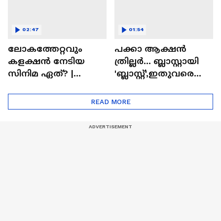
02:47
01:54
ലോകത്തേറ്റവും
പക്കാ ആക്ഷൻ
കളക്ഷൻ നേടിയ
ത്രില്ലർ... ബ്ലാസ്റ്റായി
സിനിമ ഏത്? |
'ബ്ലാസ്റ്റ്',ഇതുവരെയു
Highest Grossing
ള്ള കളക്ഷൻ
Movie
റിപ്പോർട്ട് പുറത്ത് |
READ MORE
Blast