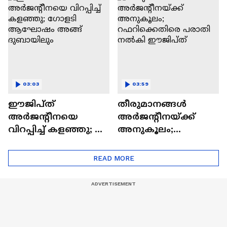
എതിരാളി
മിശിഹ
സ്വിറ്റ്സർലൻഡ്
03:03
03:59
ഈജിപ്ത്
തീരുമാനങ്ങൾ
അർജന്റീനയെ
അർജന്റീനയ്ക്ക്
വിറപ്പിച്ച് കളഞ്ഞു; ​
അനുകൂലം;
ഗോളടി ആഘോഷം
റഫറിക്കെതിരെ
അങ്ങ് ദുബായിലും
പരാതി നൽകി
READ MORE
ഈജിപ്ത്