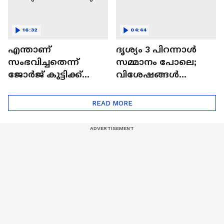
16:32
04:44
എന്താണ്
ദൃശ്യം 3 പിറന്നാൾ
സംഭവിച്ചതെന്ന്
സമ്മാനം പോലെ;
ജോർജ് കുട്ടിക്ക്
വിശേഷങ്ങൾ
മാത്രമേ അറിയൂ;
പങ്കുവച്ച് മീനയും
ദൃശ്യം 3
മോഹൻലാലും
READ MORE
വിശേഷങ്ങളുമായി
മീനയും
മോഹൻലാലും