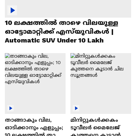
10 ലക്ഷത്തിൽ താഴെ വിലയുള്ള
ഓട്ടോമാറ്റിക്ക് എസ്‍യുവികൾ |
Automatic SUV Under 10 Lakh
താങ്ങാകും വില,
മിനിറ്റുകൾക്കകം
ഓടിക്കാനും എളുപ്പം;
ടൂവീലർ മൈലേജ്
10 ലക്ഷത്തിൽ താഴെ
കുത്തനെ കൂടാൻ