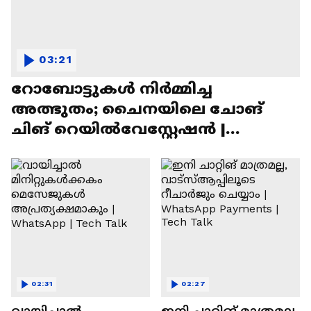
03:21
റോബോട്ടുകൾ നിർമ്മിച്ച
അത്ഭുതം; ചൈനയിലെ ചോങ്
ചിങ് റെയിൽവേസ്റ്റേഷൻ |
Chongqing Railway Station
02:31
02:27
വായിച്ചാൽ
ഇനി ചാറ്റിങ് മാത്രമല്ല,