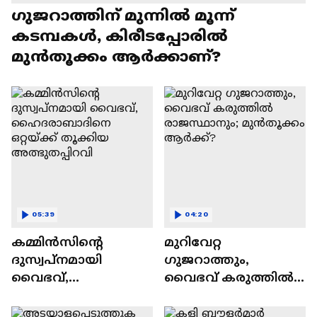
ഗുജറാത്തിന് മുന്നില്‍ മൂന്ന്
കടമ്പകള്‍, കിരീടപ്പോരില്‍
മുൻതൂക്കം ആര്‍ക്കാണ്?
05:39
04:20
കമ്മിൻസിന്റെ
മുറിവേറ്റ
ദുസ്വപ്നമായി
ഗുജറാത്തും,
വൈഭവ്,
വൈഭവ് കരുത്തില്‍
ഹൈദരാബാദിനെ
രാജസ്ഥാനും;
ഒറ്റയ്ക്ക് തൂക്കിയ
മുൻതൂക്കം ആർക്ക്?