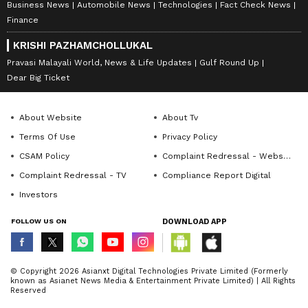
Business News
Automobile News
Technologies
Fact Check News
Finance
KRISHI PAZHAMCHOLLUKAL
Pravasi Malayali World, News & Life Updates
Gulf Round Up
Dear Big Ticket
About Website
About Tv
Terms Of Use
Privacy Policy
CSAM Policy
Complaint Redressal - Website
Complaint Redressal - TV
Compliance Report Digital
Investors
FOLLOW US ON
DOWNLOAD APP
© Copyright 2026 Asianxt Digital Technologies Private Limited (Formerly
known as Asianet News Media & Entertainment Private Limited) | All Rights
Reserved