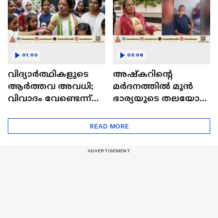
ആക്രമണം
01:00
03:08
വിദ്യാർത്ഥികളുടെ
അഷ്കറിന്റെ
ആർത്തവ അവധി;
മർദനത്തിൽ മുൻ
വിവാദം വേണ്ടെന്ന്
ഭാര്യയുടെ തലയോട്ടി
മന്ത്രി കെ.എ.തുളസി
തകർന്നു, ഇപ്പോഴും
| KA Thulasi |
ചികിത്സയിലെന്ന്
READ MORE
Menstruation Leave
കുടുംബം |
Nedumangadu