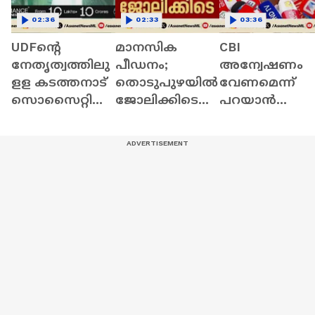
02:36
02:33
03:36
UDFന്റെ
മാനസിക
CBI
നേതൃത്വത്തിലു
പീഡനം;
അന്വേഷണം
ളള കടത്തനാട്
തൊടുപുഴയിൽ
വേണമെന്ന്
സൊസെെറ്റിയി
ജോലിക്കിടെ
പറയാൻ
ൽ നടന്നത്
നഴ്‌സ്‌
സുപ്രീംകോടത
കോടികളുടെ
ജീവനൊടുക്കാ
യേക്കാൾ
ക്രമക്കേട് |
ൻ ശ്രമിച്ചു |
വലിയ
Kozhikode
Thodupuzha |
ആളാണോ
Smitha hospital
മുഖ്യമന്ത്രി
വിഡി സതിശൻ
കെ.കെ രാ​
ഗേഷ്