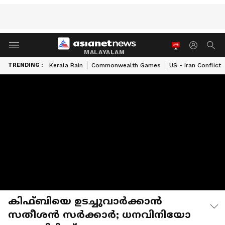
MALAYALAM
TRENDING :
Kerala Rain
Commonwealth Games
US - Iran Conflict
കിഫ്ബിയെ ഉടച്ചുവാർക്കാൻ
സതീശൻ സർക്കാർ; ധനവിനിയോ​