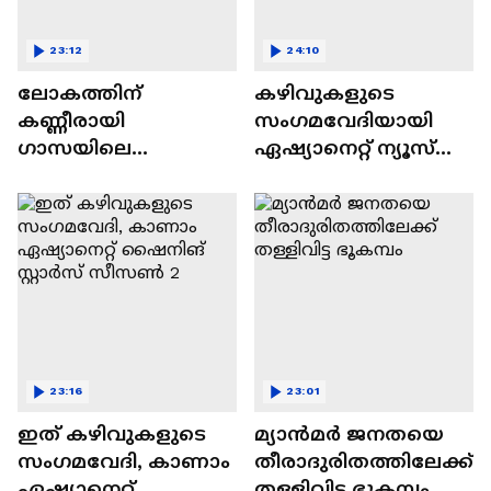
23:12
24:10
ലോകത്തിന്
കഴിവുകളുടെ
കണ്ണീരായി
സംഗമവേദിയായി
ഗാസയിലെ
ഏഷ്യാനെറ്റ് ന്യൂസ്
നിസഹായരായ
ഷൈനിങ് സ്റ്റാർസ്
കുഞ്ഞുങ്ങൾ
സീസൺ 2
23:16
23:01
ഇത് കഴിവുകളുടെ
മ്യാൻമർ ജനതയെ
സംഗമവേദി, കാണാം
തീരാദുരിതത്തിലേക്ക്
ഏഷ്യാനെറ്റ്
തള്ളിവിട്ട ഭൂകമ്പം