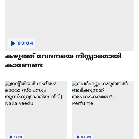
03:04
കഴുത്ത് വേദനയെ നിസ്സാരമായി
കാണേണ്ട
15:41
03:06