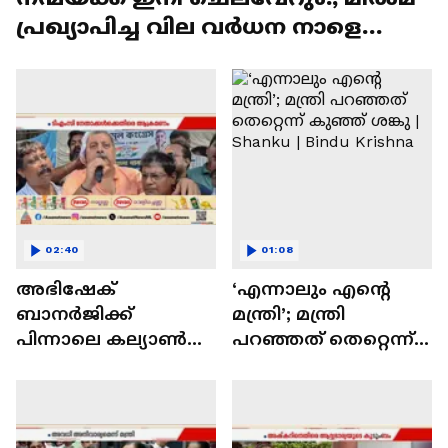
പ്രഖ്യാപിച്ച വില വർധന നാളെ
മുതൽ | Milma
02:40
01:08
അഭിഷേക്
‘എന്നാലും എൻ്റെ
ബാനര്‍ജിക്ക്
മന്ത്രി’; മന്ത്രി
പിന്നാലെ കല്യാണ്‍
പറഞ്ഞത് തെറ്റെന്ന്
ബാനര്‍ജിക്ക്
കുഞ്ഞ് ശങ്കു |
നേരെയും
Shanku | Bindu Krishna
ആക്രമണം;
ബംഗാളില്‍ വ്യാപക