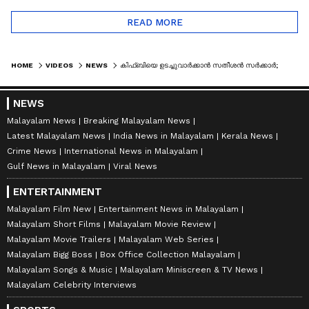
READ MORE
HOME
VIDEOS
NEWS
കിഫ്ബിയെ ഉടച്ചുവാർക്കാൻ സതീശൻ സർക്കാർ; ധനവിനിയോ​ഗ ഓഡിറ്റിം​ഗ് നടത്തും | KIIFB | UDF GOVERNMENT
NEWS
Malayalam News
Breaking Malayalam News
Latest Malayalam News
India News in Malayalam
Kerala News
Crime News
International News in Malayalam
Gulf News in Malayalam
Viral News
ENTERTAINMENT
Malayalam Film New
Entertainment News in Malayalam
Malayalam Short Films
Malayalam Movie Review
Malayalam Movie Trailers
Malayalam Web Series
Malayalam Bigg Boss
Box Office Collection Malayalam
Malayalam Songs & Music
Malayalam Miniscreen & TV News
Malayalam Celebrity Interviews