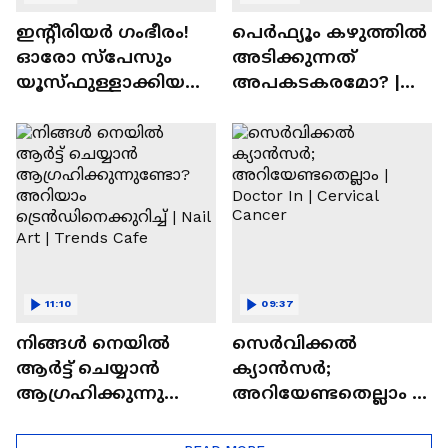
ഇന്റീരിയർ ഗംഭീരം!
പെർഫ്യൂം കഴുത്തിൽ
ഓരോ സ്‌പേസും
അടിക്കുന്നത്
യൂസ്ഫുള്ളാക്കിയ
അപകടകരമോ? |
വീട് | Nalla Veedu
Perfume
11:10
09:37
നിങ്ങൾ നെയിൽ
സെർവിക്കൽ
ആർട്ട് ചെയ്യാൻ
ക്യാൻസർ;
ആഗ്രഹിക്കുന്നുണ്ടോ
അറിയേണ്ടതെല്ലാം |
? അറിയാം
Doctor In | Cervical
ട്രെൻഡിനെക്കുറിച്ച് |
Cancer