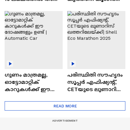
വിലയുള്ള
ചില സൂത്രങ്ങൾ
ഓട്ടോമാറ്റിക്ക്
എസ്‍യുവികൾ
ഗുണം മാത്രമല്ല,
പരിസ്ഥിതി സൗഹൃദം
ഓട്ടോമാറ്റിക്
സൂപ്പർ എഫിഷ്യന്റ്,
കാറുകൾക്ക് ഈ
CETയുടെ ലുണാറിസ്
ദോഷങ്ങളും ഉണ്ട് |
ഖത്തറിലേയ്ക്ക്| Shell
Automatic Car
Eco Marathon 2025
READ MORE