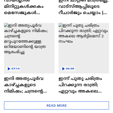
മിനിറ്റുകൾക്കകം
വാട്‌സ്‌ആപ്പിലൂടെ
മെസേജുകള്‍
റീചാർജും ചെയ്യാം |
അപ്രത്യക്ഷമാകും |
WhatsApp Payments |
WhatsApp | Tech Talk
Tech Talk
07:14
05:38
ഇനി അത്യപൂര്‍വ
ഇന്ന് പുതു ചരിത്രം
കാഴ്ച്ചകളുടെ
പിറക്കുന്ന രാത്രി;
നിമിഷം; ചന്ദ്രന്റെ
ഏറ്റവും അകലെ
മറുപുറത്തേക്കുള്ള
ആര്‍ട്ടിമെസ് 2 സംഘം
ഒറിയോണിന്റെ യാത്ര
READ MORE
ആരംഭിച്ചു