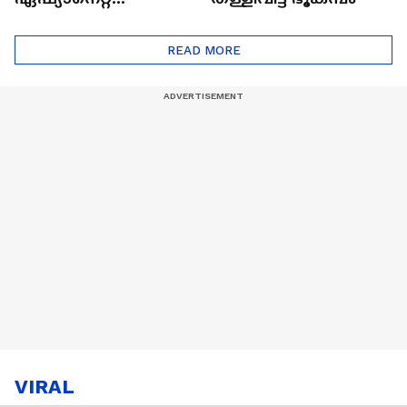
ഷൈനിങ് സ്റ്റാർസ്
സീസൺ 2
READ MORE
VIRAL