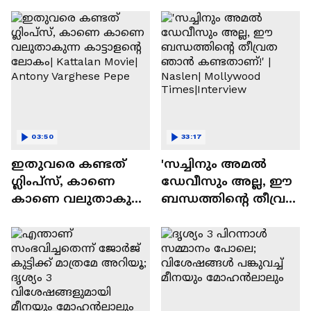
03:50
33:17
ഇതുവരെ കണ്ടത്
'സച്ചിനും അമൽ
ഗ്ലിംപ്സ്, കാണെ
ഡേവീസും അല്ല, ഈ
കാണെ വലുതാകുന്ന
ബന്ധത്തിൻ്റെ തീവ്രത
കാട്ടാളൻ്റെ ലോകം|
ഞാൻ കണ്ടതാണ്!' |
Kattalan Movie|
Naslen| Mollywood
Antony Varghese Pepe
Times|Interview