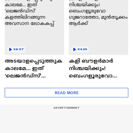
അത്ഭുതപ്പിറവി
06:07
04:05
അടയാളപ്പെടുത്തുക
കളി ബൗളര്‍മാര്‍
കാലമേ... ഇത്
നിശ്ചയിക്കും!
'ലെജൻഡ്‌സ്'
ബെംഗളൂരുവോ
കളത്തിലിറങ്ങുന്ന
ഗുജറാത്തോ,
അവസാന ലോകകപ്പ്
മുൻതൂക്കം ആർക്ക്
READ MORE