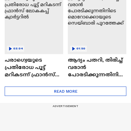
ബ്രസീലിന് ഇന്ന്
നോർവേ കടമ്പ
03:04
01:50
പരാഗ്വെയുടെ
ആദ്യം പതറി, തിരിച്ച്
പ്രതിരോധ പൂട്ട്
വരാൻ
മറികടന്ന് ഫ്രാൻസ്
പോരടിക്കുന്നതിനിടെ
ലോകകപ്പ് ക്വാർട്ടറിൽ
മൊറോക്കൊയുടെ
സെയ്ബാരി
READ MORE
പുറത്തേക്ക്