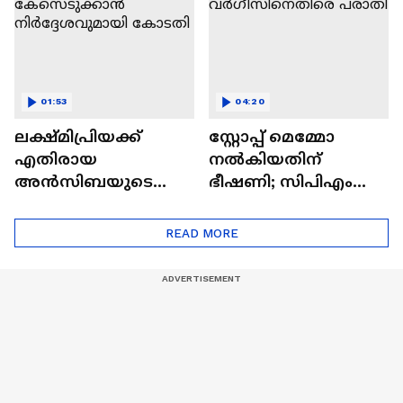
01:53
04:20
ലക്ഷ്മിപ്രിയക്ക്
സ്റ്റോപ്പ് മെമ്മോ
എതിരായ
നൽകിയതിന്
അൻസിബയുടെ
ഭീഷണി; സിപിഎം
പരാതി;
നേതാവ് ഷിബു
കേസെടുക്കാൻ
വർഗീസിനെതിരെ
READ MORE
നിർദ്ദേശവുമായി
പരാതി
കോടതി