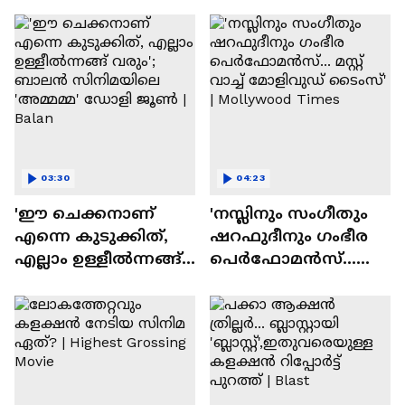
ദേവസി| Stephen Devassy
03:30
04:23
'ഈ ചെക്കനാണ്
'നസ്ലിനും സംഗീതും
എന്നെ കുടുക്കിത്,
ഷറഫുദീനും ഗംഭീര
എല്ലാം ഉള്ളീൽന്നങ്ങ്
പെർഫോമൻസ്...
വരും'; ബാലൻ
മസ്റ്റ് വാച്ച് മോളിവുഡ്
സിനിമയിലെ
ടൈംസ്' | Mollywood
'അമ്മമ്മ' ഡോളി
Times
ജൂൺ | Balan