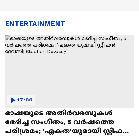
ENTERTAINMENT
17:06
ഭാഷയുടെ അതിർവരമ്പുകൾ
ഭേദിച്ച സംഗീതം, 5 വർഷത്തെ
പരിശ്രമം; 'ഏകത'യുമായി സ്റ്റീഫൻ