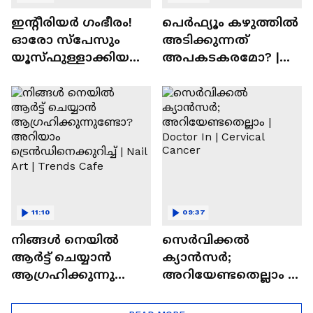
ഇന്റീരിയർ ഗംഭീരം!
പെർഫ്യൂം കഴുത്തിൽ
ഓരോ സ്‌പേസും
അടിക്കുന്നത്
യൂസ്ഫുള്ളാക്കിയ
അപകടകരമോ? |
വീട് | Nalla Veedu
Perfume
11:10
09:37
നിങ്ങൾ നെയിൽ
സെർവിക്കൽ
ആർട്ട് ചെയ്യാൻ
ക്യാൻസർ;
ആഗ്രഹിക്കുന്നുണ്ടോ
അറിയേണ്ടതെല്ലാം |
? അറിയാം
Doctor In | Cervical
ട്രെൻഡിനെക്കുറിച്ച് |
Cancer