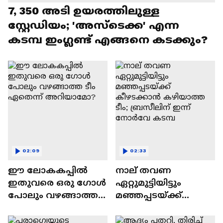
7, 350 അടി ഉയരത്തിലുള്ള
സ്റ്റേഡിയം; 'അസ്‌ടെക്ക' എന്ന
കടമ്പ ഇംഗ്ലണ്ട് എങ്ങനെ കടക്കും?
02:09
02:33
ഈ ലോകകപ്പിൽ
നാല് തവണ
ഇതുവരെ ഒരു ഗോൾ
ഏറ്റുമുട്ടിയിട്ടും
പോലും വഴങ്ങാത്ത
മഞ്ഞപ്പടയ്ക്ക്
ടീം ഏതെന്ന്
കീഴടക്കാൻ
അറിയാമോ?
കഴിയാത്ത ടീം;