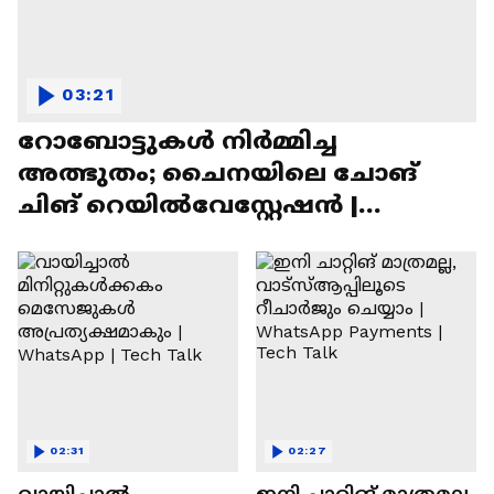
03:21
റോബോട്ടുകൾ നിർമ്മിച്ച
അത്ഭുതം; ചൈനയിലെ ചോങ്
ചിങ് റെയിൽവേസ്റ്റേഷൻ |
Chongqing Railway Station
02:31
02:27
വായിച്ചാൽ
ഇനി ചാറ്റിങ് മാത്രമല്ല,