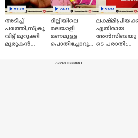
06:38
02:31
01:53
അടിച്ച്
ദില്ലിയിലെ
ലക്ഷ്മിപ്രിയക്ക
പരത്തി,സ്ക്രൂ
മലയാളി
എതിരായ
വിട്ട് മുറുക്കി
മണമുള്ള
അൻസിബയു
മുരുകന്‍
പൊതിച്ചോറുക
ടെ പരാതി;
എന്തും
ൾ...ഒരു കുഞ്ഞ്
കേസെടുക്കാ
പണിയും;തല
അടുക്കളയിലെ
നിർദ്ദേശവുമാ
സ്ഥാനത്തെ
വലിയ
യി കോടതി
യന്ത്രചരിത്രം
രുചിരഹസ്യം!
പറയും ഈ
ലെയ്ത്