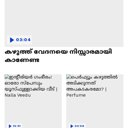
03:04
കഴുത്ത് വേദനയെ നിസ്സാരമായി
കാണേണ്ട
15:41
03:06