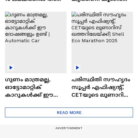
വിലയുള്ള
ചില സൂത്രങ്ങൾ
ഓട്ടോമാറ്റിക്ക്
എസ്‍യുവികൾ
ഗുണം മാത്രമല്ല,
പരിസ്ഥിതി സൗഹൃദം
ഓട്ടോമാറ്റിക്
സൂപ്പർ എഫിഷ്യന്റ്,
കാറുകൾക്ക് ഈ
CETയുടെ ലുണാറിസ്
ദോഷങ്ങളും ഉണ്ട് |
ഖത്തറിലേയ്ക്ക്| Shell
Automatic Car
Eco Marathon 2025
READ MORE