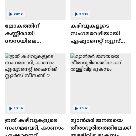
23:12
24:10
ലോകത്തിന്
കഴിവുകളുടെ
കണ്ണീരായി
സംഗമവേദിയായി
ഗാസയിലെ
ഏഷ്യാനെറ്റ് ന്യൂസ്
നിസഹായരായ
ഷൈനിങ് സ്റ്റാർസ്
കുഞ്ഞുങ്ങൾ
സീസൺ 2
23:16
23:01
ഇത് കഴിവുകളുടെ
മ്യാൻമർ ജനതയെ
സംഗമവേദി, കാണാം
തീരാദുരിതത്തിലേക്ക്
ഏഷ്യാനെറ്റ്
തള്ളിവിട്ട ഭൂകമ്പം