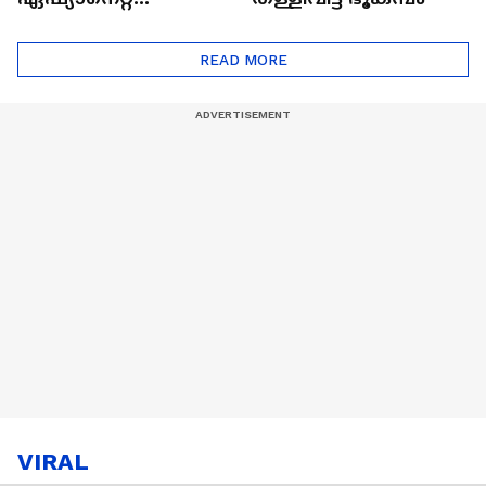
ഷൈനിങ് സ്റ്റാർസ്
സീസൺ 2
READ MORE
VIRAL