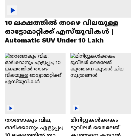
10 ലക്ഷത്തിൽ താഴെ വിലയുള്ള
ഓട്ടോമാറ്റിക്ക് എസ്‍യുവികൾ |
Automatic SUV Under 10 Lakh
താങ്ങാകും വില,
മിനിറ്റുകൾക്കകം
ഓടിക്കാനും എളുപ്പം;
ടൂവീലർ മൈലേജ്
10 ലക്ഷത്തിൽ താഴെ
കുത്തനെ കൂടാൻ