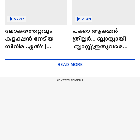
02:47
01:54
ലോകത്തേറ്റവും
പക്കാ ആക്ഷൻ
കളക്ഷൻ നേടിയ
ത്രില്ലർ... ബ്ലാസ്റ്റായി
സിനിമ ഏത്? |
'ബ്ലാസ്റ്റ്',ഇതുവരെയു
Highest Grossing
ള്ള കളക്ഷൻ
Movie
റിപ്പോർട്ട് പുറത്ത് |
READ MORE
Blast