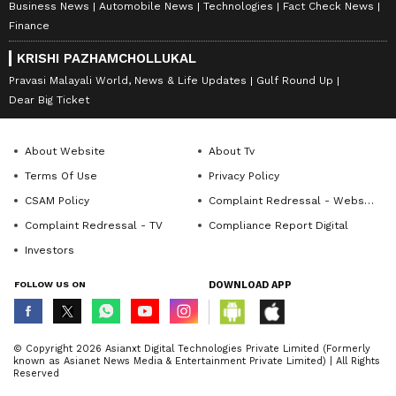
Business News
Automobile News
Technologies
Fact Check News
Finance
KRISHI PAZHAMCHOLLUKAL
Pravasi Malayali World, News & Life Updates
Gulf Round Up
Dear Big Ticket
About Website
About Tv
Terms Of Use
Privacy Policy
CSAM Policy
Complaint Redressal - Website
Complaint Redressal - TV
Compliance Report Digital
Investors
FOLLOW US ON
DOWNLOAD APP
© Copyright 2026 Asianxt Digital Technologies Private Limited (Formerly
known as Asianet News Media & Entertainment Private Limited) | All Rights
Reserved