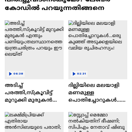
കോഡില്‍ പറയുന്നതിങ്ങനെ
06:38
02:31
അടിച്ച്
ദില്ലിയിലെ മലയാളി
പരത്തി,സ്ക്രൂവിട്ട്
മണമുള്ള
മുറുക്കി മുരുകന്‍
പൊതിച്ചോറുകൾ...ഒ
എന്തും
രു കുഞ്ഞ്
പണിയും;തലസ്ഥാന
അടുക്കളയിലെ
ത്തെ യന്ത്രചരിത്രം
വലിയ രുചിരഹസ്യം!
പറയും ഈ ലെയ്ത്