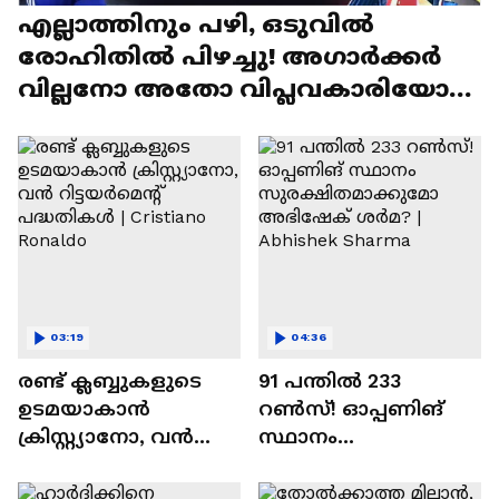
എല്ലാത്തിനും പഴി, ഒടുവില്‍
രോഹിതില്‍ പിഴച്ചു! അഗാര്‍ക്കർ
വില്ലനോ അതോ വിപ്ലവകാരിയോ? |
Ajit Agarkar
03:19
04:36
രണ്ട്‌ ക്ലബ്ബുകളുടെ
91 പന്തില്‍ 233
ഉടമയാകാന്‍
റണ്‍സ്! ഓപ്പണിങ്
ക്രിസ്റ്റ്യാനോ, വന്‍
സ്ഥാനം
റിട്ടയര്‍മെന്റ്‌
സുരക്ഷിതമാക്കുമോ
പദ്ധതികള്‍ | Cristiano
അഭിഷേക് ശർമ? |