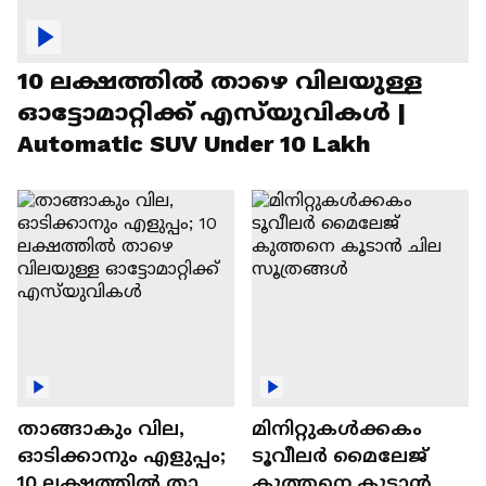
10 ലക്ഷത്തിൽ താഴെ വിലയുള്ള
ഓട്ടോമാറ്റിക്ക് എസ്‍യുവികൾ |
Automatic SUV Under 10 Lakh
താങ്ങാകും വില,
മിനിറ്റുകൾക്കകം
ഓടിക്കാനും എളുപ്പം;
ടൂവീലർ മൈലേജ്
10 ലക്ഷത്തിൽ താഴെ
കുത്തനെ കൂടാൻ