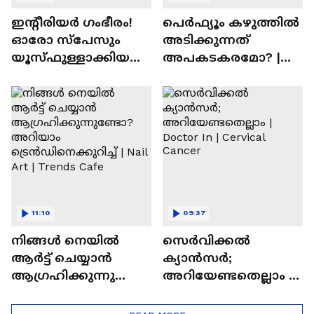
ഇന്റീരിയർ ഗംഭീരം!
പെർഫ്യൂം കഴുത്തിൽ
ഓരോ സ്‌പേസും
അടിക്കുന്നത്
യൂസ്ഫുള്ളാക്കിയ
അപകടകരമോ? |
വീട് | Nalla Veedu
Perfume
11:10
09:37
നിങ്ങൾ നെയിൽ
സെർവിക്കൽ
ആർട്ട് ചെയ്യാൻ
ക്യാൻസർ;
ആഗ്രഹിക്കുന്നുണ്ടോ
അറിയേണ്ടതെല്ലാം |
? അറിയാം
Doctor In | Cervical
ട്രെൻഡിനെക്കുറിച്ച് |
Cancer