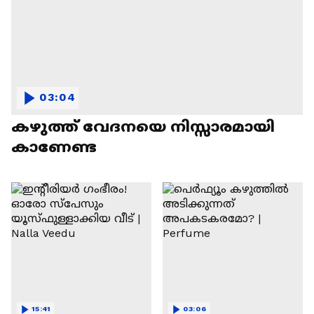
03:04
കഴുത്ത് വേദനയെ നിസ്സാരമായി
കാണേണ്ട
15:41
03:06