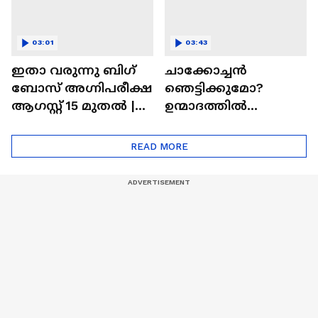
03:01
03:43
ഇതാ വരുന്നു ബിഗ്
ചാക്കോച്ചന്‍
ബോസ് അഗ്നിപരീക്ഷ
ഞെട്ടിക്കുമോ?
ആഗസ്റ്റ് 15 മുതൽ |
ഉന്മാദത്തിൽ
Bigg Boss Agnipariksha
ഒളിഞ്ഞിരിക്കുന്നതെ
ന്ത്?| Unmadham
READ MORE
Movie| Kunchacko
Boban