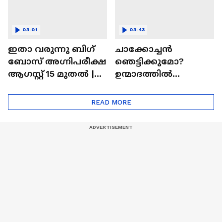
03:01
03:43
ഇതാ വരുന്നു ബിഗ്
ചാക്കോച്ചന്‍
ബോസ് അഗ്നിപരീക്ഷ
ഞെട്ടിക്കുമോ?
ആഗസ്റ്റ് 15 മുതൽ |
ഉന്മാദത്തിൽ
Bigg Boss Agnipariksha
ഒളിഞ്ഞിരിക്കുന്നതെ
ന്ത്?| Unmadham
READ MORE
Movie| Kunchacko
Boban