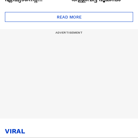
ഷൈനിങ് സ്റ്റാർസ്
സീസൺ 2
READ MORE
VIRAL