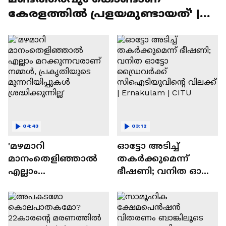
കേരളത്തിൽ പ്രളയമുണ്ടായത്' |
Kerala Rains
04:43
03:12
'മഴമാറി
ഓട്ടോ അടിച്ച്
മാനംതെളിഞ്ഞാൽ
തക‍ർക്കുമെന്ന്
എല്ലാം
ഭീഷണി; വനിത ഓട്ടോ
മറക്കുന്നവരാണ്
ഡ്രൈവർക്ക്
നമ്മൾ, പ്രകൃതിയുടെ
സിഐടിയുവിൻ്റെ
മുന്നറിയിപ്പുകൾ
വിലക്ക് | Ernakulam |
ശ്രദ്ധിക്കുന്നില്ല'
CITU