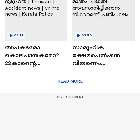
03:15
03:50
അപകടമോ
സാമൂഹിക
കൊലപാതകമോ?
ക്ഷേമപെന്‍ഷന്‍
22കാരന്റെ
വിതരണം
മരണത്തിൽ
ബാങ്കിലൂടെ മാത്രം;
ദുരൂഹത | Thrissur |
പദ്ധതി
READ MORE
Accident news | Crime
അവസാനിപ്പിക്കാന്‍
news | Kerala Police
നീക്കമെന്ന്
പ്രതിപക്ഷം