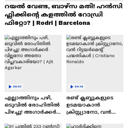
റയല്‍ വേണ്ട, ബാഴ്‌സ മതി! ഹൻസി
ഫ്ലിക്കിന്റെ കളത്തില്‍ റോഡ്രി
ഫിറ്റോ? | Rodri | Barcelona
05:51
03:19
എല്ലാത്തിനും പഴി,
രണ്ട്‌ ക്ലബ്ബുകളുടെ
ഒടുവില്‍ രോഹിതില്‍
ഉടമയാകാന്‍
പിഴച്ചു! അഗാര്‍ക്കർ
ക്രിസ്റ്റ്യാനോ, വന്‍
വില്ലനോ അതോ
റിട്ടയര്‍മെന്റ്‌
വിപ്ലവകാരിയോ? |
പദ്ധതികള്‍ | Cristiano