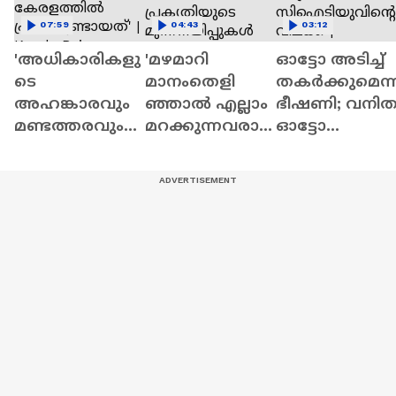
07:59
04:43
03:12
'അധികാരികളു
'മഴമാറി
ഓട്ടോ അടിച്ച്
ടെ
മാനംതെളി
തക‍ർക്കുമെന്ന
അഹങ്കാരവും
ഞ്ഞാൽ എല്ലാം
ഭീഷണി; വനി
മണ്ടത്തരവും
മറക്കുന്നവരാ
ഓട്ടോ
കൊണ്ടാണ്
ണ് നമ്മൾ,
ഡ്രൈവർക്ക്
കേരളത്തിൽ
പ്രകൃതിയുടെ
സിഐടിയുവി
പ്രളയമുണ്ടായ
മുന്നറിയിപ്പുക
ൻ്റെ വിലക്ക് |
ത്' | Kerala Rains
ൾ
Ernakulam |
ശ്രദ്ധിക്കുന്നില്ല'
CITU