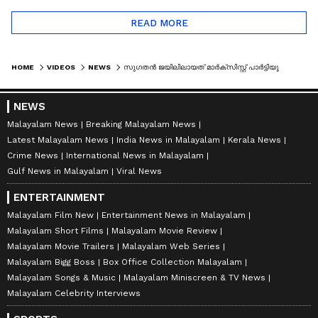
READ MORE
HOME
VIDEOS
NEWS
സുഗതൻ ജയിലിലായത് മാർക്‌സിസ്റ്റ് പാർട്ടിയുടെ ഗൂഢാലോചനയുടെ ഭാഗം: വി.മുരളീധരൻ|SUGATHAN| V MURALEEDHARAN
NEWS
Malayalam News
Breaking Malayalam News
Latest Malayalam News
India News in Malayalam
Kerala News
Crime News
International News in Malayalam
Gulf News in Malayalam
Viral News
ENTERTAINMENT
Malayalam Film New
Entertainment News in Malayalam
Malayalam Short Films
Malayalam Movie Review
Malayalam Movie Trailers
Malayalam Web Series
Malayalam Bigg Boss
Box Office Collection Malayalam
Malayalam Songs & Music
Malayalam Miniscreen & TV News
Malayalam Celebrity Interviews