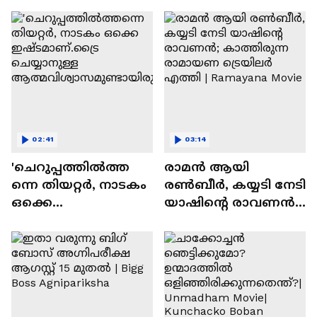
സന്തോഷം'
02:41
03:14
'ചെറുപ്പത്തിൽത്ത
രാമന്‍ ആയി
ന്നെ തിയറ്റർ, നാടകം
രൺബീർ, കയ്യടി നേടി
ഒക്കെ
യാഷിന്റെ രാവണൻ;
ഇഷ്ടമാണ്.ട്രൈ
കാത്തിരുന്ന
ചെയ്യാനുള്ള
രാമായണ ട്രെയിലർ
ആത്മവിശ്വാസമുണ്ടാ
എത്തി | Ramayana
യിരുന്നില്ല'
Movie