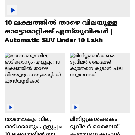
10 ലക്ഷത്തിൽ താഴെ വിലയുള്ള
ഓട്ടോമാറ്റിക്ക് എസ്‍യുവികൾ |
Automatic SUV Under 10 Lakh
താങ്ങാകും വില,
മിനിറ്റുകൾക്കകം
ഓടിക്കാനും എളുപ്പം;
ടൂവീലർ മൈലേജ്
10 ലക്ഷത്തിൽ താഴെ
കുത്തനെ കൂടാൻ