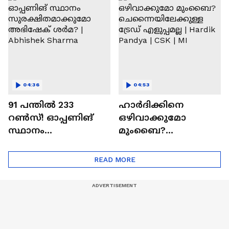
Ajit Agarkar
Ronaldo
04:36
04:53
91 പന്തില്‍ 233
ഹാർദിക്കിനെ
റണ്‍സ്! ഓപ്പണിങ്
ഒഴിവാക്കുമോ
സ്ഥാനം
മുംബൈ?
സുരക്ഷിതമാക്കുമോ
ചെന്നൈയിലേക്കുള്ള
അഭിഷേക് ശർമ? |
ട്രേഡ് എളുപ്പമല്ല |
READ MORE
Abhishek Sharma
Hardik Pandya | CSK |
MI