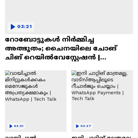
03:21
റോബോട്ടുകൾ നിർമ്മിച്ച
അത്ഭുതം; ചൈനയിലെ ചോങ്
ചിങ് റെയിൽവേസ്റ്റേഷൻ |
Chongqing Railway Station
02:31
02:27
വായിച്ചാൽ
ഇനി ചാറ്റിങ് മാത്രമല്ല,