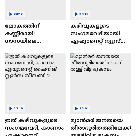
23:12
24:10
ലോകത്തിന്
കഴിവുകളുടെ
കണ്ണീരായി
സംഗമവേദിയായി
ഗാസയിലെ
ഏഷ്യാനെറ്റ് ന്യൂസ്
നിസഹായരായ
ഷൈനിങ് സ്റ്റാർസ്
കുഞ്ഞുങ്ങൾ
സീസൺ 2
23:16
23:01
ഇത് കഴിവുകളുടെ
മ്യാൻമർ ജനതയെ
സംഗമവേദി, കാണാം
തീരാദുരിതത്തിലേക്ക്
ഏഷ്യാനെറ്റ്
തള്ളിവിട്ട ഭൂകമ്പം