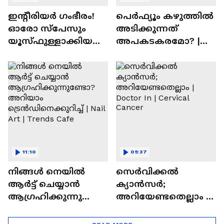
ഇന്റീരിയർ ഗംഭീരം!
പെർഫ്യൂം കഴുത്തിൽ
ഓരോ സ്‌പേസും
അടിക്കുന്നത്
യൂസ്ഫുള്ളാക്കിയ
അപകടകരമോ? |
വീട് | Nalla Veedu
Perfume
11:10
09:37
നിങ്ങൾ നെയിൽ
സെർവിക്കൽ
ആർട്ട് ചെയ്യാൻ
ക്യാൻസർ;
ആഗ്രഹിക്കുന്നുണ്ടോ
അറിയേണ്ടതെല്ലാം |
? അറിയാം
Doctor In | Cervical
ട്രെൻഡിനെക്കുറിച്ച് |
Cancer