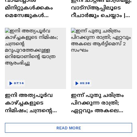
മിനിറ്റുകൾക്കകം
വാട്‌സ്‌ആപ്പിലൂടെ
മെസേജുകള്‍
റീചാർജും ചെയ്യാം |
അപ്രത്യക്ഷമാകും |
WhatsApp Payments |
WhatsApp | Tech Talk
Tech Talk
07:14
05:38
ഇനി അത്യപൂര്‍വ
ഇന്ന് പുതു ചരിത്രം
കാഴ്ച്ചകളുടെ
പിറക്കുന്ന രാത്രി;
നിമിഷം; ചന്ദ്രന്റെ
ഏറ്റവും അകലെ
മറുപുറത്തേക്കുള്ള
ആര്‍ട്ടിമെസ് 2 സംഘം
ഒറിയോണിന്റെ യാത്ര
READ MORE
ആരംഭിച്ചു