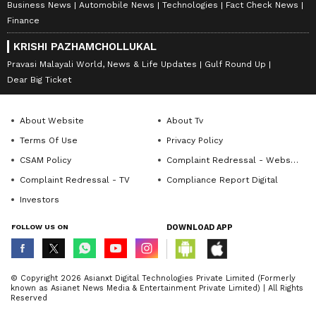
Business News
Automobile News
Technologies
Fact Check News
Finance
KRISHI PAZHAMCHOLLUKAL
Pravasi Malayali World, News & Life Updates
Gulf Round Up
Dear Big Ticket
About Website
About Tv
Terms Of Use
Privacy Policy
CSAM Policy
Complaint Redressal - Website
Complaint Redressal - TV
Compliance Report Digital
Investors
FOLLOW US ON
DOWNLOAD APP
© Copyright 2026 Asianxt Digital Technologies Private Limited (Formerly
known as Asianet News Media & Entertainment Private Limited) | All Rights
Reserved