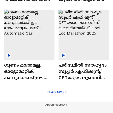
വിലയുള്ള
ചില സൂത്രങ്ങൾ
ഓട്ടോമാറ്റിക്ക്
എസ്‍യുവികൾ
ഗുണം മാത്രമല്ല,
പരിസ്ഥിതി സൗഹൃദം
ഓട്ടോമാറ്റിക്
സൂപ്പർ എഫിഷ്യന്റ്,
കാറുകൾക്ക് ഈ
CETയുടെ ലുണാറിസ്
ദോഷങ്ങളും ഉണ്ട് |
ഖത്തറിലേയ്ക്ക്| Shell
Automatic Car
Eco Marathon 2025
READ MORE