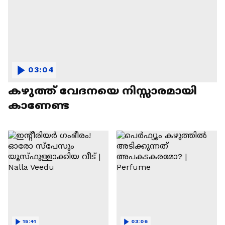
03:04
കഴുത്ത് വേദനയെ നിസ്സാരമായി
കാണേണ്ട
15:41
03:06