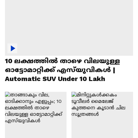
10 ലക്ഷത്തിൽ താഴെ വിലയുള്ള
ഓട്ടോമാറ്റിക്ക് എസ്‍യുവികൾ |
Automatic SUV Under 10 Lakh