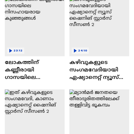
23:12
24:10
ലോകത്തിന്
കഴിവുകളുടെ
കണ്ണീരായി
സംഗമവേദിയായി
ഗാസയിലെ
ഏഷ്യാനെറ്റ് ന്യൂസ്
നിസഹായരായ
ഷൈനിങ് സ്റ്റാർസ്
കുഞ്ഞുങ്ങൾ
സീസൺ 2