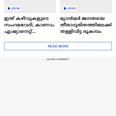
23:16
23:01
ഇത് കഴിവുകളുടെ
മ്യാൻമർ ജനതയെ
സംഗമവേദി, കാണാം
തീരാദുരിതത്തിലേക്ക്
ഏഷ്യാനെറ്റ്
തള്ളിവിട്ട ഭൂകമ്പം
ഷൈനിങ് സ്റ്റാർസ്
സീസൺ 2
READ MORE