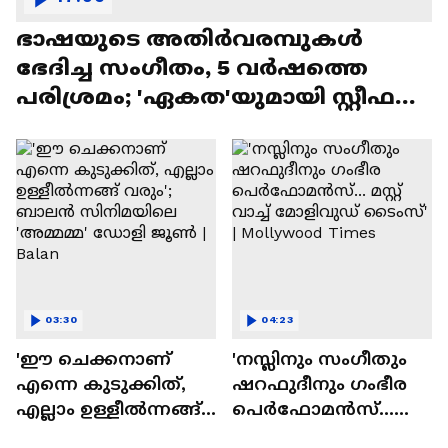
ഭാഷയുടെ അതിർവരമ്പുകൾ
ഭേദിച്ച സംഗീതം, 5 വർഷത്തെ
പരിശ്രമം; 'ഏകത'യുമായി സ്റ്റീഫൻ
ദേവസി| Stephen Devassy
03:30
04:23
'ഈ ചെക്കനാണ്
'നസ്ലിനും സംഗീതും
എന്നെ കുടുക്കിത്,
ഷറഫുദീനും ഗംഭീര
എല്ലാം ഉള്ളീൽന്നങ്ങ്
പെർഫോമൻസ്...
വരും'; ബാലൻ
മസ്റ്റ് വാച്ച് മോളിവുഡ്