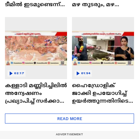
ടീമിൽ ഇടമുണ്ടെന്ന്
മഴ തുടരും, മഴ
ഉറപ്പുള്ള ഒരു
ശക്തമാവുക
കളിക്കാരൻ ഉണ്ടോ?
വടക്കൻ
കേരളത്തിൽ
02:17
01:54
കള്ളാടി മണ്ണിടിച്ചിലിൽ
ഹൈഡ്രോളിക്
അന്വേഷണം
ജാക്കി ഉപയോഗിച്ച്
പ്രഖ്യാപിച്ച് സർക്കാർ;
ഉയർത്തുന്നതിനിടെ
തുരങ്കപാത
ചരിഞ്ഞ കെട്ടിടം
നിർമ്മാണം
പൊളിച്ച് മാറ്റണമെന്ന്
READ MORE
പഠനങ്ങൾക്ക് ശേഷം
ഫയർ ഫോഴ്‌സ്