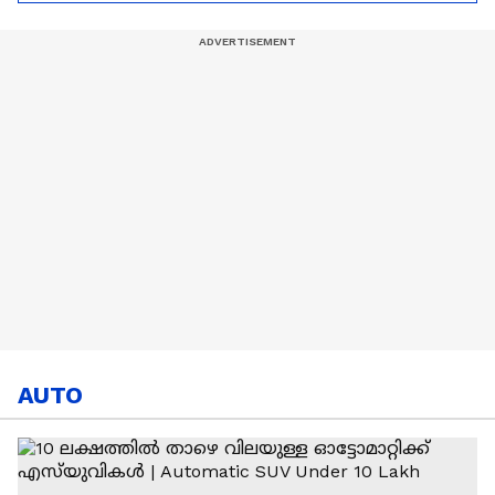
പുല്‍കിയ രാവ് |
എതിരാളി
Lionel Messi
സ്വിറ്റ്സർലൻഡ്
AUTO