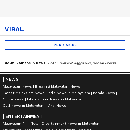
VIRAL
READ MORE
HOME
VIDEOS
NEWS
വി.ഡി സതീശൻ കള്ളാടിയിൽ; മീനാക്ഷി പാലത്തിന് സമീപത്തുള്ള പ്രദേശങ്ങൾ സന്ദർശിക്കുന്നു | VD SATHEESAN
NEWS
Malayalam News
Breaking Malayalam News
Latest Malayalam News
India News in Malayalam
Kerala News
Crime News
International News in Malayalam
Gulf News in Malayalam
Viral News
ENTERTAINMENT
Malayalam Film New
Entertainment News in Malayalam
Malayalam Short Films
Malayalam Movie Review