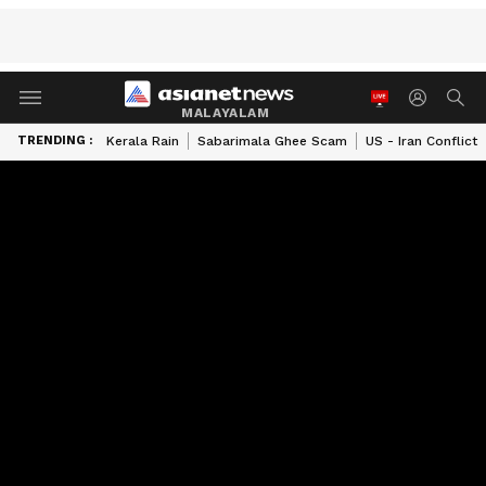
MALAYALAM
TRENDING :
Kerala Rain
Sabarimala Ghee Scam
US - Iran Conflict