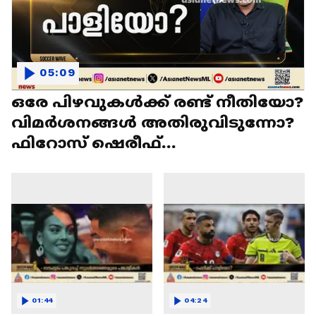
05:09
ഒരേ പിഴവുകൾക്ക് രണ്ട് നീതിയോ?
വിമർശനങ്ങൾ അതിരുവിടുന്നോ?
ഫിറോസ് ഷെരീഫ്
പ്രതികരിക്കുന്നു|FIFA World Cup
01:44
04:24