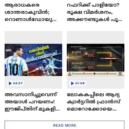
ആരാധകരെ
റഫറിക്ക് പാളിയോ?
ശാന്തരാകുവിൻ;
രൂക്ഷ വിമർശനം,
റൊണാൾഡോയുടെ
അക്കൗണ്ടുകൾ പൂട്ടി
പങ്കാളിയുടെ
ഫ്രാൻകോയിസ്
സംരംഭത്തിന്
ലെറ്റെക്സെയർ |
ആശംസകളുമായി
FIFA World Cup 2026
അൻ്റൊനെല
06:57
01:08
അവസാനിച്ചുവെന്ന്
ലോകകപ്പിലെ ആദ്യ
അയാള്‍ പറയണം!
ക്വാർട്ടറിൽ ഫ്രാൻസ്
ഈജിപ്തിന് മുകളില്‍
മൊറോക്കോയെ
മെസി
നേരിടും;
അമാനുഷികത്വം
അർജന്റീനയുടെ
READ MORE