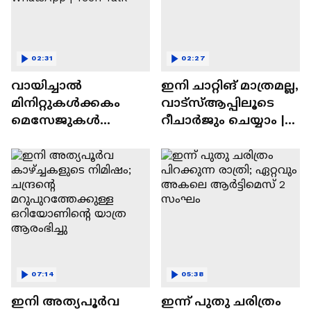
02:31
02:27
വായിച്ചാൽ
ഇനി ചാറ്റിങ് മാത്രമല്ല,
മിനിറ്റുകൾക്കകം
വാട്‌സ്‌ആപ്പിലൂടെ
മെസേജുകള്‍
റീചാർജും ചെയ്യാം |
അപ്രത്യക്ഷമാകും |
WhatsApp Payments |
WhatsApp | Tech Talk
Tech Talk
07:14
05:38
ഇനി അത്യപൂര്‍വ
ഇന്ന് പുതു ചരിത്രം