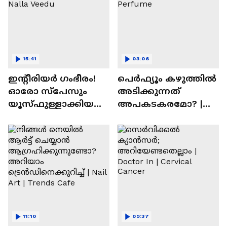
15:41
03:06
ഇന്റീരിയർ ഗംഭീരം!
പെർഫ്യൂം കഴുത്തിൽ
ഓരോ സ്‌പേസും
അടിക്കുന്നത്
യൂസ്ഫുള്ളാക്കിയ
അപകടകരമോ? |
വീട് | Nalla Veedu
Perfume
11:10
09:37