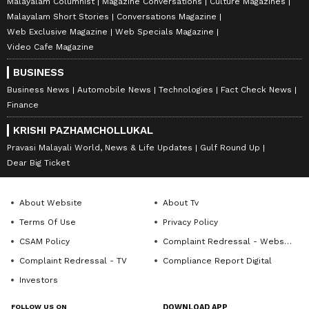
Malayalam Columnist
Magazine Conversations
Culture Magazines
Malayalam Short Stories
Conversations Magazine
Web Exclusive Magazine
Web Specials Magazine
Video Cafe Magazine
BUSINESS
Business News
Automobile News
Technologies
Fact Check News
Finance
KRISHI PAZHAMCHOLLUKAL
Pravasi Malayali World, News & Life Updates
Gulf Round Up
Dear Big Ticket
About Website
About Tv
Terms Of Use
Privacy Policy
CSAM Policy
Complaint Redressal - Website
Complaint Redressal - TV
Compliance Report Digital
Investors
FOLLOW US ON
DOWNLOAD APP