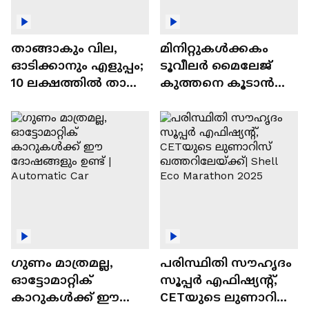
താങ്ങാകും വില,
മിനിറ്റുകൾക്കകം
ഓടിക്കാനും എളുപ്പം;
ടൂവീലർ മൈലേജ്
10 ലക്ഷത്തിൽ താഴെ
കുത്തനെ കൂടാൻ
വിലയുള്ള
ചില സൂത്രങ്ങൾ
ഓട്ടോമാറ്റിക്ക്
എസ്‍യുവികൾ
ഗുണം മാത്രമല്ല,
പരിസ്ഥിതി സൗഹൃദം
ഓട്ടോമാറ്റിക്
സൂപ്പർ എഫിഷ്യന്റ്,
കാറുകൾക്ക് ഈ
CETയുടെ ലുണാറിസ്