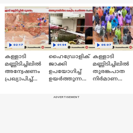
02:17
01:54
05:07
കള്ളാടി
ഹൈഡ്രോളിക്
കള്ളാടി
മണ്ണിടിച്ചിലിൽ
ജാക്കി
മണ്ണിടിച്ചിലിൽ
അന്വേഷണം
ഉപയോഗിച്ച്
തുരങ്കപാത
പ്രഖ്യാപിച്ച്
ഉയർത്തുന്നതി
നിർമാണ
സർക്കാർ;
നിടെ ചരിഞ്ഞ
മേഖലകൾ
തുരങ്കപാത
കെട്ടിടം
നിരീക്ഷിച്ച്
നിർമ്മാണം
പൊളിച്ച്
വി.ഡി.സതീശ
പഠനങ്ങൾക്ക്
മാറ്റണമെന്ന്
| Kalladi
ശേഷം
ഫയർ ഫോഴ്‌സ്
landslide