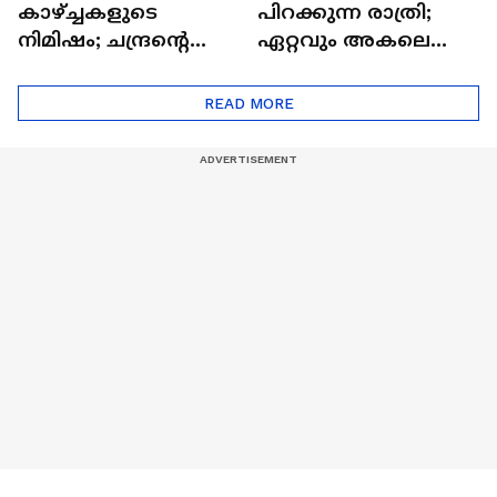
കാഴ്ച്ചകളുടെ
പിറക്കുന്ന രാത്രി;
നിമിഷം; ചന്ദ്രന്റെ
ഏറ്റവും അകലെ
മറുപുറത്തേക്കുള്ള
ആര്‍ട്ടിമെസ് 2 സംഘം
ഒറിയോണിന്റെ യാത്ര
READ MORE
ആരംഭിച്ചു