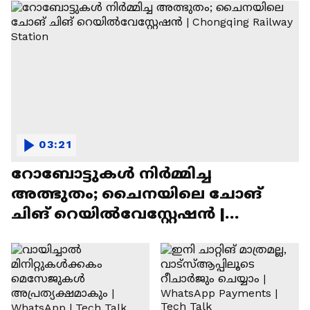
03:21
റോബോട്ടുകൾ നിർമ്മിച്ച
അത്ഭുതം; ചൈനയിലെ ചോങ്
ചിങ് റെയിൽവേസ്റ്റേഷൻ |
Chongqing Railway Station