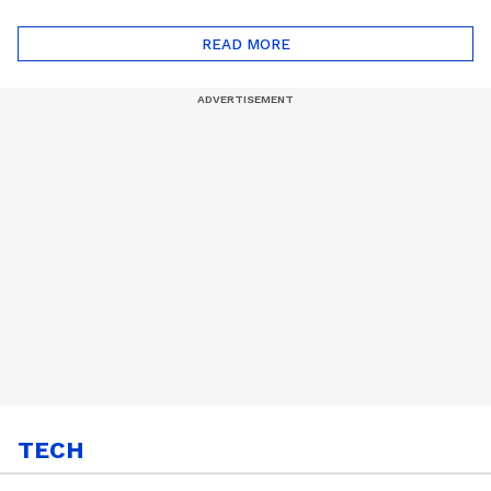
ദോഷങ്ങളും ഉണ്ട് |
ഖത്തറിലേയ്ക്ക്| Shell
Automatic Car
Eco Marathon 2025
READ MORE
TECH