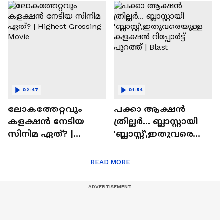
സിനിമയിലെ
ടൈംസ്' | Mollywood
'അമ്മമ്മ' ഡോളി
Times
ജൂൺ | Balan
02:47
01:54
ലോകത്തേറ്റവും
പക്കാ ആക്ഷൻ
കളക്ഷൻ നേടിയ
ത്രില്ലർ... ബ്ലാസ്റ്റായി
സിനിമ ഏത്? |
'ബ്ലാസ്റ്റ്',ഇതുവരെയു
Highest Grossing
ള്ള കളക്ഷൻ
Movie
റിപ്പോർട്ട് പുറത്ത് |
READ MORE
Blast