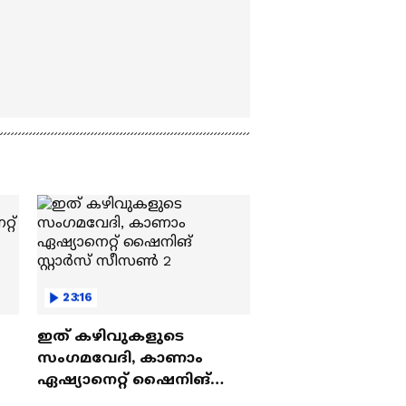
23:16
ഇത് കഴിവുകളുടെ
സംഗമവേദി, കാണാം
ഏഷ്യാനെറ്റ് ഷൈനിങ്
സ്റ്റാർസ് സീസൺ 2