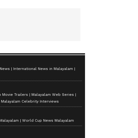
 News
International News in Malayalam
 Movie Trailers
Malayalam Web Series
Malayalam Celebrity Interviews
 Malayalam
World Cup News Malayalam