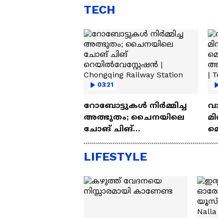
TECH
03:21
റോബോട്ടുകൾ നിർമ്മിച്ച
വ
അത്ഭുതം; ചൈനയിലെ
മി
ചോങ് ചിങ്
മ
റെയിൽവേസ്റ്റേഷൻ |
അപ
Chongqing Railway Station
Wh
LIFESTYLE