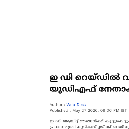
ഇ ഡി റെയ്‌ഡിൽ 
യുഡിഎഫ് നേതാക
എന്താണ്?
Author :
Web Desk
Published :
May 27 2026, 09:06 PM IST
ഇ ഡി ആയിട്ട് ഞങ്ങൾക്ക് കൂട്ടുകെട്ടും
പ്രധാനമന്ത്രി കൂടികാഴ്ച്ചയ്ക്ക് റെയ്‌