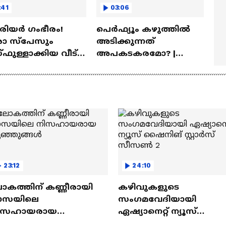
:41
03:06
ീരിയർ ഗംഭീരം!
പെർഫ്യൂം കഴുത്തിൽ
 സ്‌പേസും
അടിക്കുന്നത്
ഫുള്ളാക്കിയ വീട് |
അപകടകരമോ? |
a Veedu
Perfume
23:12
24:10
ോകത്തിന് കണ്ണീരായി
കഴിവുകളുടെ
ാസയിലെ
സംഗമവേദിയായി
ിസഹായരായ
ഏഷ്യാനെറ്റ് ന്യൂസ്
ുഞ്ഞുങ്ങൾ
ഷൈനിങ് സ്റ്റാർസ്