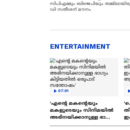
സിപിഎമ്മും ബിജെപിയും തമ്മിലായിരുന
ഡി സതീശന് മൗനം
ENTERTAINMENT
07:01
'എന്റെ മകന്റെയും
'ച
മകളുടെയും സിനിമയിൽ
തി
അഭിനയിക്കാനുള്ള ഭാഗ്യം
ഇ
കിട്ടിയതിൽ ഒരുപാട്
ചെ