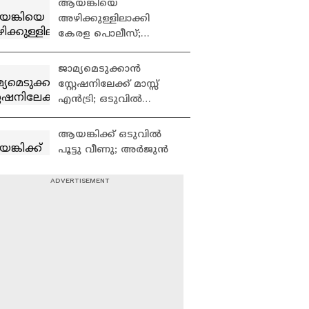
ആയങ്കിയെ
| ED Raid
അഴിക്കുള്ളിലാക്കി
കേരള പൊലീസ്;
അര്‍ജുന്‍ ആയങ്കി 14
ദിവസം റിമാന്‍ഡില്‍
ജാമ്യമെടുക്കാൻ
സ്റ്റേഷനിലേക്ക് മാസ്സ്
എൻട്രി; ഒടുവിൽ
ഗുണ്ടാനേതാവിനെ
കരുതൽ തടങ്കലിലാക്കി
ആയങ്കിക്ക് ഒടുവിൽ
പൊലീസ്
പൂട്ടു വീണു; അർജുൻ
ആയങ്കിയെ തലശ്ശേരി
സ്പെഷ്യൽ സബ്
ജയിലിലേക്ക് മാറ്റി |
ഇന്നലെ ഉച്ചയ്ക്ക്
Kannur
തളിപ്പറമ്പ് സിഐയ്ക്ക്
ലഭിച്ച നിര്‍ണായക
വിവരം; അര്‍ജുൻ
ആയങ്കിയെ പൂട്ടിയ വഴി|
പയ്യോളിയിലെ
Kannur
ഗർഭിണിയുടെ മരണം;
ഭർത്താവ്