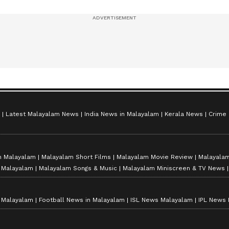
സീസൺ 2
Latest Malayalam News
India News in Malayalam
Kerala News
Crime
n Malayalam
Malayalam Short Films
Malayalam Movie Review
Malayalam
n Malayalam
Malayalam Songs & Music
Malayalam Miniscreen & TV News
n Malayalam
Football News in Malayalam
ISL News Malayalam
IPL News