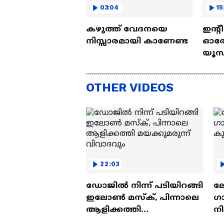
03:04
15
കഴുത്ത് വേദനയെ
ഇന്റ
നിസ്സാരമായി കാണേണ്ട
ഓരോ
യൂസ്
Nall
OTHER VIDEOS
22:03
ഡോജിൽ നിന്ന് പടിയിറങ്ങി
ല
ഇലോൺ മസ്ക്, പിന്നാലെ
ഗ
ആളിക്കത്തി
ന
മയക്കുമരുന്ന് വിവാദവും
ക