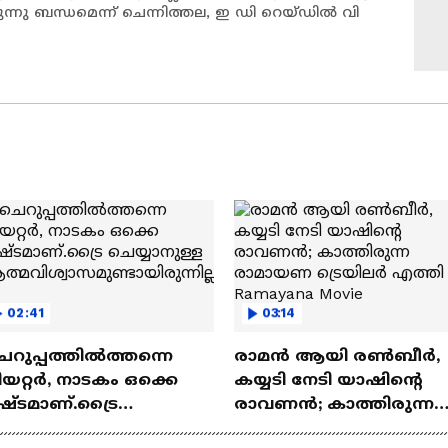
്നു ബന്ധമെന്ന് ചെന്നിത്തല, ഇ ഡി റെയ്‌ഡിൽ വി
02:41
03:14
െറുപ്പത്തിൽത്തന്നെ
രാമന്‍ ആയി രൺബീർ,
യറ്റർ, നാടകം ഒക്കെ
കയ്യടി നേടി യാഷിന്റെ
ഷ്ടമാണ്.ട്രൈ
രാവണൻ; കാത്തിരുന്ന
യ്യാനുള്ള
രാമായണ ട്രെയിലർ