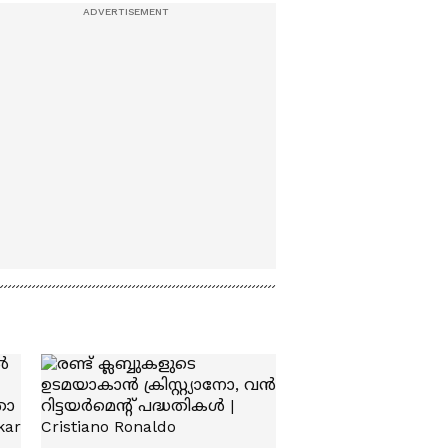
തലശ്ശേരി സബ്
ജയിലിലേക്ക്
കൊണ്ടുപോകുന്നു |
Arjun Aayanki | Kannur