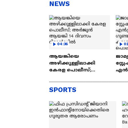
സന്തോഷം'
ആ
NEWS
ന്ന
04:36
02
ആയങ്കിയെ
ജാമ്
അഴിക്കുള്ളിലാക്കി
സ്റ്റ
കേരള പൊലീസ്;
എൻട്
അര്‍ജുന്‍ ആയങ്കി 14
ഗുണ
ദിവസം റിമാന്‍ഡില്‍
കരു
SPORTS
പൊ