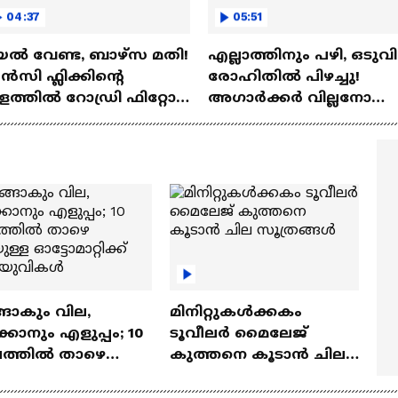
04:37
05:51
ല്‍ വേണ്ട, ബാഴ്‌സ മതി!
എല്ലാത്തിനും പഴി, ഒടുവി
സി ഫ്ലിക്കിന്റെ
രോഹിതില്‍ പിഴച്ചു!
ത്തില്‍ റോഡ്രി ഫിറ്റോ?
അഗാര്‍ക്കർ വില്ലനോ
Rodri | Barcelona
അതോ വിപ്ലവകാരിയോ?
Ajit Agarkar
ങാകും വില,
മിനിറ്റുകൾക്കകം
്കാനും എളുപ്പം; 10
ടൂവീലർ മൈലേജ്
ഷത്തിൽ താഴെ
കുത്തനെ കൂടാൻ ചില
ുള്ള ഓട്ടോമാറ്റിക്ക്
സൂത്രങ്ങൾ
‍യുവികൾ