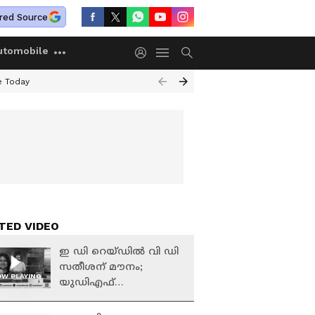
red Source
utomobile
e Today
TED VIDEO
ഇ ഡി റെയ്‌ഡിൽ വി ഡി
സതീശന് മൗനം;
W PLAYING
യുഡിഎഫ്
നേതാക്കളുടെ
പ്രതികരണം എന്താണ്?