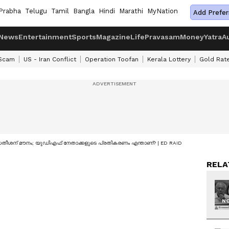
Prabha
Telugu
Tamil
Bangla
Hindi
Marathi
MyNation
Add Prefer
News
Entertainment
Sports
Magazine
Life
Pravasam
Money
Yatra
A
 Scam
US - Iran Conflict
Operation Toofan
Kerala Lottery
Gold Rat
തീശന് മൗനം; യുഡിഎഫ് നേതാക്കളുടെ പ്രതികരണം എന്താണ്? | ED RAID
RELA
NO