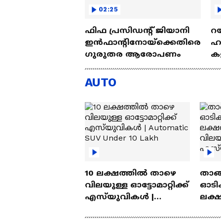
02:25
ഫിഫ പ്രസിഡന്റ് ജിയാനി
റയ
ഇൻഫാന്റിനോയ്‌ക്കെതിരെ
ഹൻ
ഗുരുതര ആരോപണം
കള
| 
AUTO
10 ലക്ഷത്തിൽ താഴെ
താങ്
വിലയുള്ള ഓട്ടോമാറ്റിക്ക്
ഓടിക
എസ്‍യുവികൾ |
ലക്
Automatic SUV Under 10
വിലയ
Lakh
എസ്