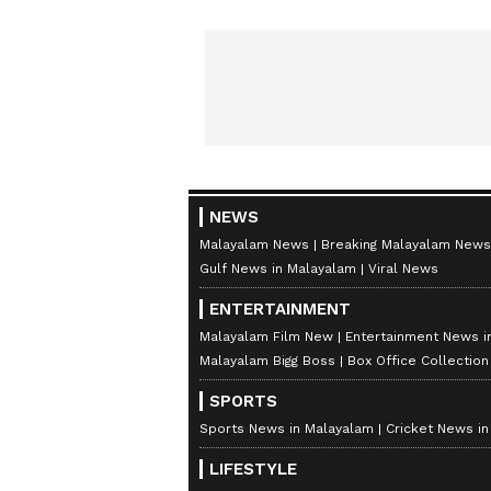
NEWS
Malayalam News
Breaking Malayalam News
Gulf News in Malayalam
Viral News
ENTERTAINMENT
Malayalam Film New
Entertainment News i
Malayalam Bigg Boss
Box Office Collectio
SPORTS
Sports News in Malayalam
Cricket News i
LIFESTYLE