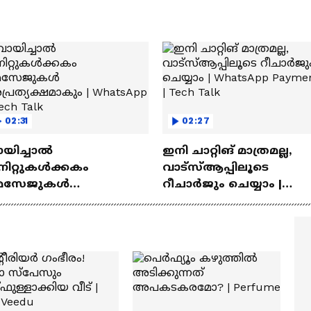
02:31
02:27
ായിച്ചാൽ
ഇനി ചാറ്റിങ് മാത്രമല്ല,
നിറ്റുകൾക്കകം
വാട്‌സ്‌ആപ്പിലൂടെ
െസേജുകള്‍
റീചാർജും ചെയ്യാം |
്രത്യക്ഷമാകും |
WhatsApp Payments | Te
atsApp | Tech Talk
Talk