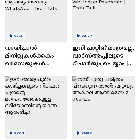
02:31
02:27
വായിച്ചാൽ
ഇനി ചാറ്റിങ് മാത്രമല്ല,
മിനിറ്റുകൾക്കകം
വാട്‌സ്‌ആപ്പിലൂടെ
മെസേജുകള്‍
റീചാർജും ചെയ്യാം |
അപ്രത്യക്ഷമാകും |
WhatsApp Payments |
WhatsApp | Tech Talk
Tech Talk
07:14
05:38