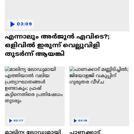
03:09
എന്നാലും അർജുൻ എവിടെ?;
ഒളിവിൽ ഇരുന്ന് വെല്ലുവിളി
തുടർന്ന് ആയങ്കി
02:17
03:18
മാലിന്യ ലോഡുമായി
പാണക്കാട്