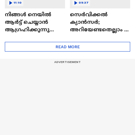
11:10
09:37
നിങ്ങൾ നെയിൽ
സെർവിക്കൽ
ആർട്ട് ചെയ്യാൻ
ക്യാൻസർ;
ആഗ്രഹിക്കുന്നുണ്ടോ
അറിയേണ്ടതെല്ലാം |
? അറിയാം
Doctor In | Cervical
ട്രെൻഡിനെക്കുറിച്ച് |
Cancer
READ MORE
Nail Art | Trends Cafe