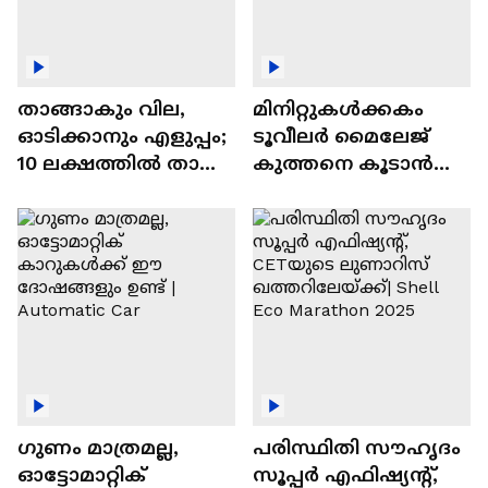
താങ്ങാകും വില,
മിനിറ്റുകൾക്കകം
ഓടിക്കാനും എളുപ്പം;
ടൂവീലർ മൈലേജ്
10 ലക്ഷത്തിൽ താഴെ
കുത്തനെ കൂടാൻ
വിലയുള്ള
ചില സൂത്രങ്ങൾ
ഓട്ടോമാറ്റിക്ക്
എസ്‍യുവികൾ
ഗുണം മാത്രമല്ല,
പരിസ്ഥിതി സൗഹൃദം
ഓട്ടോമാറ്റിക്
സൂപ്പർ എഫിഷ്യന്റ്,