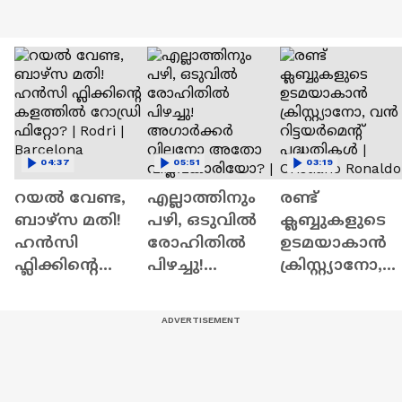
04:37
05:51
03:19
റയല്‍ വേണ്ട,
എല്ലാത്തിനും
രണ്ട്‌
ബാഴ്‌സ മതി!
പഴി, ഒടുവില്‍
ക്ലബ്ബുകളുടെ
ഹൻസി
രോഹിതില്‍
ഉടമയാകാന്‍
ഫ്ലിക്കിന്റെ
പിഴച്ചു!
ക്രിസ്റ്റ്യാനോ,
കളത്തില്‍
അഗാര്‍ക്കർ
വന്‍
റോഡ്രി ഫിറ്റോ?
വില്ലനോ
റിട്ടയര്‍മെന്റ്‌
| Rodri |
അതോ
പദ്ധതികള്‍ |
Barcelona
വിപ്ലവകാരിയോ
Cristiano
? | Ajit Agarkar
Ronaldo