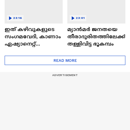
23:16
23:01
ഇത് കഴിവുകളുടെ
മ്യാൻമർ ജനതയെ
സംഗമവേദി, കാണാം
തീരാദുരിതത്തിലേക്ക്
ഏഷ്യാനെറ്റ്
തള്ളിവിട്ട ഭൂകമ്പം
ഷൈനിങ് സ്റ്റാർസ്
സീസൺ 2
READ MORE