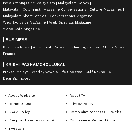
India Art Magazine Malayalam
Malayalam Books
Malayalam Columnist
Magazine Conversations
Culture Magazines
Malayalam Short Stories
Conversations Magazine
Web Exclusive Magazine
Web Specials Magazine
Video Cafe Magazine
BUSINESS
Business News
Automobile News
Technologies
Fact Check News
Finance
KRISHI PAZHAMCHOLLUKAL
Pravasi Malayali World, News & Life Updates
Gulf Round Up
Dear Big Ticket
About Website
About Tv
Terms Of Use
Privacy Policy
CSAM Policy
Complaint Redressal - Website
Complaint Redressal - TV
Compliance Report Digital
Investors