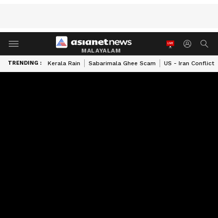
MALAYALAM
TRENDING :
Kerala Rain
Sabarimala Ghee Scam
US - Iran Conflict