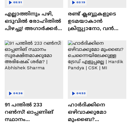
05:51
03:19
എല്ലാത്തിനും പഴി,
രണ്ട്‌ ക്ലബ്ബുകളുടെ
ഒടുവില്‍ രോഹിതില്‍
ഉടമയാകാന്‍
പിഴച്ചു! അഗാര്‍ക്കർ
ക്രിസ്റ്റ്യാനോ, വന്‍
വില്ലനോ അതോ
റിട്ടയര്‍മെന്റ്‌
വിപ്ലവകാരിയോ? |
പദ്ധതികള്‍ | Cristiano
Ajit Agarkar
Ronaldo
04:36
04:53
91 പന്തില്‍ 233
ഹാർദിക്കിനെ
റണ്‍സ്! ഓപ്പണിങ്
ഒഴിവാക്കുമോ
സ്ഥാനം
മുംബൈ?
സുരക്ഷിതമാക്കുമോ
ചെന്നൈയിലേക്കുള്ള