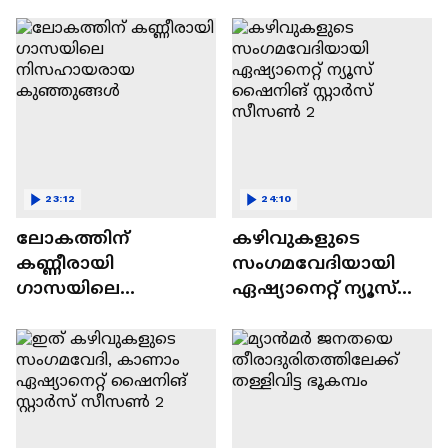
വിവാദവും
23:12
24:10
ലോകത്തിന്
കഴിവുകളുടെ
കണ്ണീരായി
സംഗമവേദിയായി
ഗാസയിലെ
ഏഷ്യാനെറ്റ് ന്യൂസ്
നിസഹായരായ
ഷൈനിങ് സ്റ്റാർസ്
കുഞ്ഞുങ്ങൾ
സീസൺ 2