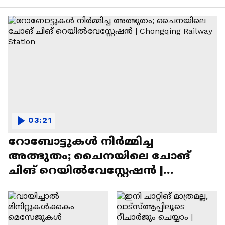
03:21
റോബോട്ടുകൾ നിർമ്മിച്ച
അത്ഭുതം; ചൈനയിലെ ചോങ്
ചിങ് റെയിൽവേസ്റ്റേഷൻ |
Chongqing Railway Station