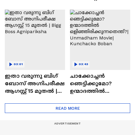
ഇഷ്ടമാണ്.ട്രൈ
കാത്തിരുന്ന
ചെയ്യാനുള്ള
രാമായണ ട്രെയിലർ
ആത്മവിശ്വാസമുണ്ടാ
എത്തി | Ramayana
യിരുന്നില്ല'
Movie
03:01
03:43
ഇതാ വരുന്നു ബിഗ്
ചാക്കോച്ചന്‍
ബോസ് അഗ്നിപരീക്ഷ
ഞെട്ടിക്കുമോ?
ആഗസ്റ്റ് 15 മുതൽ |
ഉന്മാദത്തിൽ
Bigg Boss Agnipariksha
ഒളിഞ്ഞിരിക്കുന്നതെ
ന്ത്?| Unmadham
READ MORE
Movie| Kunchacko
Boban