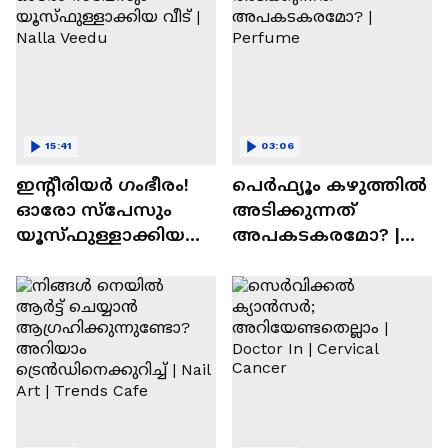
15:41
03:06
ഇന്റീരിയർ ഗംഭീരം!
പെർഫ്യൂം കഴുത്തിൽ
ഓരോ സ്‌പേസും
അടിക്കുന്നത്
യൂസ്ഫുള്ളാക്കിയ
അപകടകരമോ? |
വീട് | Nalla Veedu
Perfume