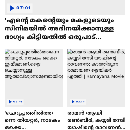
07:01
'എന്റെ മകന്റെയും മകളുടെയും
സിനിമയിൽ അഭിനയിക്കാനുള്ള
ഭാഗ്യം കിട്ടിയതിൽ ഒരുപാട്
സന്തോഷം'
02:41
03:14
'ചെറുപ്പത്തിൽത്ത
രാമന്‍ ആയി
ന്നെ തിയറ്റർ, നാടകം
രൺബീർ, കയ്യടി നേടി
ഒക്കെ
യാഷിന്റെ രാവണൻ;