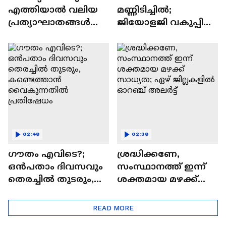
എത്തിയാല്‍ വലിയ
മണ്ണിടിച്ചിൽ;
പ്രത്യാഘാതങ്ങള്‍
ജിയോളജി വകുപ്പിന്
ഉണ്ടാകും; ഫ്രഷ്
ഗുരുതര വീഴ്ച
കട്ടിനെതിരെ
പ്രതിഷേധം തുടരും
02:48
02:38
ഗൗതം എവിടെ?;
ശ്രദ്ധിക്കണേ,
ഒൻപതാം ദിവസവും
സംസ്ഥാനത്ത് ഇന്ന്
തെരച്ചിൽ തുടരും,
ശക്തമായ മഴക്ക്
കണ്ടെത്താൻ
സാധ്യത; ഏഴ്
വൈകുന്നതിൽ
ജില്ലകളിൽ ഓറഞ്ച്
READ MORE
പ്രതിഷേധം
അലർട്ട്