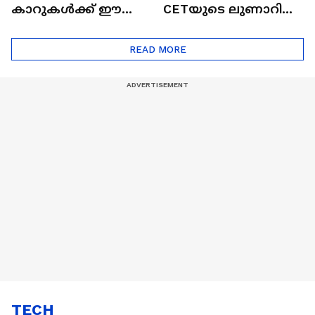
കാറുകൾക്ക് ഈ
CETയുടെ ലുണാറിസ്
ദോഷങ്ങളും ഉണ്ട് |
ഖത്തറിലേയ്ക്ക്| Shell
Automatic Car
Eco Marathon 2025
READ MORE
TECH