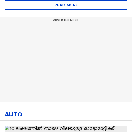
അഭിഷേക് ശർമ? |
ട്രേഡ് എളുപ്പമല്ല |
READ MORE
Abhishek Sharma
Hardik Pandya | CSK |
MI
AUTO