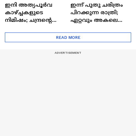
ഇനി അത്യപൂര്‍വ
ഇന്ന് പുതു ചരിത്രം
കാഴ്ച്ചകളുടെ
പിറക്കുന്ന രാത്രി;
നിമിഷം; ചന്ദ്രന്റെ
ഏറ്റവും അകലെ
മറുപുറത്തേക്കുള്ള
ആര്‍ട്ടിമെസ് 2 സംഘം
ഒറിയോണിന്റെ യാത്ര
READ MORE
ആരംഭിച്ചു