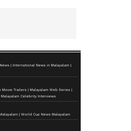
 News
International News in Malayalam
 Movie Trailers
Malayalam Web Series
Malayalam Celebrity Interviews
 Malayalam
World Cup News Malayalam