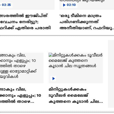
02:35
02:10
ത്സരത്തിൽ ഈജിപ്ത്
'ഒരു ടീമിനെ മാത്രം
വേചനം നേരിട്ടു?;
പരിഗണിക്കുന്നത്
ഫറിക്ക് എതിരെ പരാതി
അനീതിയാണ്, റഫറിയു
തീരുമാനം കാഴ്ചക്കാരു
താൽപര്യം കുറയ്ക്കും'
ങാകും വില,
മിനിറ്റുകൾക്കകം
്കാനും എളുപ്പം; 10
ടൂവീലർ മൈലേജ്
ഷത്തിൽ താഴെ
കുത്തനെ കൂടാൻ ചില
ുള്ള ഓട്ടോമാറ്റിക്ക്
സൂത്രങ്ങൾ
‍യുവികൾ