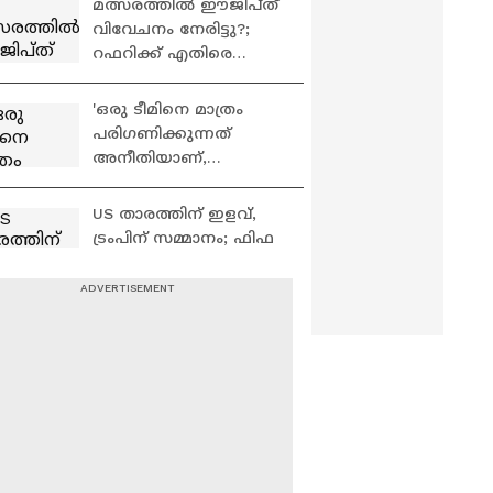
മത്സരത്തിൽ ഈജിപ്ത്
വിവേചനം നേരിട്ടു?;
റഫറിക്ക് എതിരെ
പരാതി
'ഒരു ടീമിനെ മാത്രം
പരിഗണിക്കുന്നത്
അനീതിയാണ്,
റഫറിയുടെ തീരുമാനം
കാഴ്ചക്കാരുടെ
US താരത്തിന് ഇളവ്,
താൽപര്യം കുറയ്ക്കും'
ട്രംപിന് സമ്മാനം; ഫിഫ
പ്രസിഡന്റിന് എതിരെ
യൂറോപ്യൻ പാർലമെന്റ്|
Donald Trump |FIFA
ഒരേ പിഴവുകൾക്ക് രണ്ട്
നീതിയോ?
വിമർശനങ്ങൾ
അതിരുവിടുന്നോ?
ഫിറോസ് ഷെരീഫ്
ആരാധകരെ
പ്രതികരിക്കുന്നു|FIFA
ശാന്തരാകുവിൻ;
World Cup
റൊണാൾഡോയുടെ