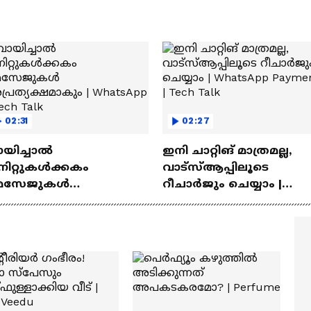
02:31
02:27
ായിച്ചാൽ
ഇനി ചാറ്റിങ് മാത്രമല്ല,
നിറ്റുകൾക്കകം
വാട്‌സ്‌ആപ്പിലൂടെ
െസേജുകള്‍
റീചാർജും ചെയ്യാം |
്രത്യക്ഷമാകും |
WhatsApp Payments | Te
atsApp | Tech Talk
Talk