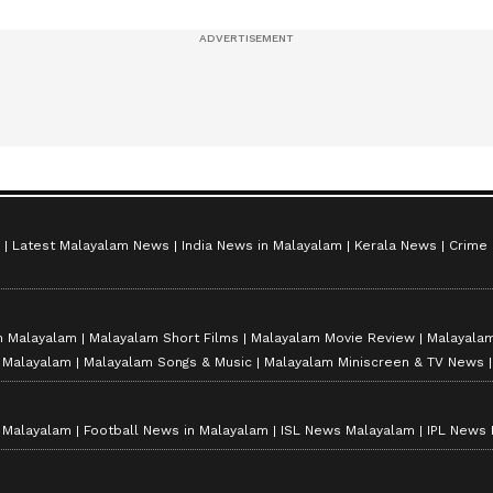
സീസൺ 2
Latest Malayalam News
India News in Malayalam
Kerala News
Crime
n Malayalam
Malayalam Short Films
Malayalam Movie Review
Malayalam
n Malayalam
Malayalam Songs & Music
Malayalam Miniscreen & TV News
n Malayalam
Football News in Malayalam
ISL News Malayalam
IPL News