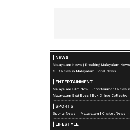
NEWS
Malayalam News
Breaking Malayalam News
Gulf News in Malayalam
Viral News
ENTERTAINMENT
Malayalam Film New
Entertainment News i
Malayalam Bigg Boss
Box Office Collectio
SPORTS
Sports News in Malayalam
Cricket News i
LIFESTYLE