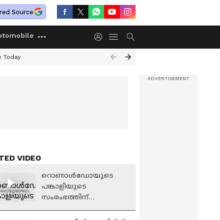
red Source
utomobile
e Today
TED VIDEO
റൊണാൾഡോയുടെ
പങ്കാളിയുടെ
W PLAYING
സംരംഭത്തിന്
ആശംസകളുമായി
മെസ്സിയുടെ പങ്കാളി