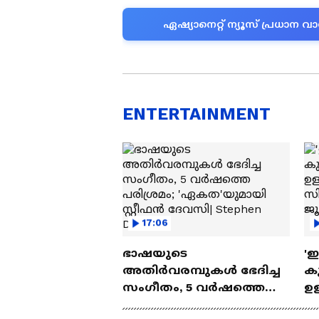
ഏഷ്യാനെറ്റ് ന്യൂസ് പ്രധാ
ENTERTAINMENT
17:06
ഭാഷയുടെ
'
അതിർവരമ്പുകൾ ഭേദിച്ച
കു
സംഗീതം, 5 വർഷത്തെ
ഉള
പരിശ്രമം; 'ഏകത'യുമായി
ബ