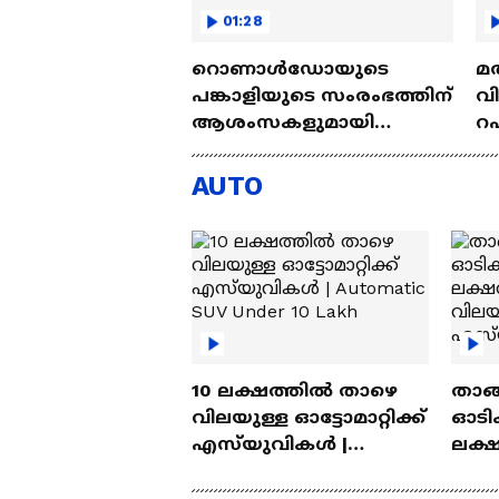
01:28
റൊണാൾഡോയുടെ
മ
പങ്കാളിയുടെ സംരംഭത്തിന്
വി
ആശംസകളുമായി
റ
മെസ്സിയുടെ പങ്കാളി
AUTO
10 ലക്ഷത്തിൽ താഴെ
താങ്
വിലയുള്ള ഓട്ടോമാറ്റിക്ക്
ഓടിക
എസ്‍യുവികൾ |
ലക്
Automatic SUV Under 10
വിലയ
Lakh
എസ്