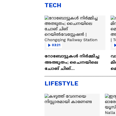
TECH
03:21
റോബോട്ടുകൾ നിർമ്മിച്ച
വ
അത്ഭുതം; ചൈനയിലെ
മി
ചോങ് ചിങ്
മ
റെയിൽവേസ്റ്റേഷൻ |
അപ
Chongqing Railway Station
Wh
LIFESTYLE