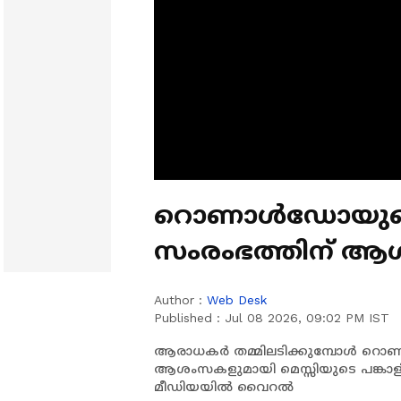
റൊണാൾഡോയുടെ 
സംരംഭത്തിന് 
മെസ്സിയുടെ പങ്കാള
Author :
Web Desk
Published :
Jul 08 2026, 09:02 PM IST
ആരാധകർ തമ്മിലടിക്കുമ്പോൾ റൊണ
ആശംസകളുമായി മെസ്സിയുടെ പങ്ക
മീഡിയയിൽ വൈറൽ