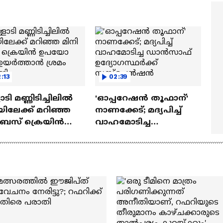
മ്മമ്മ' ഡോളി ജൂൺ |
Mollywood Times
lan
:13
02:39
ാടി മണ്ണിടിച്ചിലിൽ
'ഓപ്പറേഷൻ തൂഫാന്'
ിലേക്ക് മറിഞ്ഞ
നാണക്കേട്; മദ്യപിച്ച്
ി ബസ് ക്രെയിൻ
വാഹമോടിച്ച
​ഗിച്ച്
ഡാൻസാഫ്
ത്താൻ ശ്രമം
ഉദ്യോഗസ്ഥ‍ർക്ക്
്ങി
സസ്പെൻഷൻ