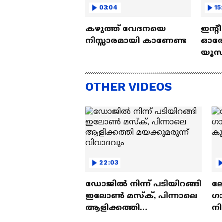
03:04
15
കഴുത്ത് വേദനയെ
ഇന്റ
നിസ്സാരമായി കാണേണ്ട
ഓരോ
യൂസ്
Nall
OTHER VIDEOS
22:03
ഡോജിൽ നിന്ന് പടിയിറങ്ങി
ല
ഇലോൺ മസ്ക്, പിന്നാലെ
ഗ
ആളിക്കത്തി
ന
മയക്കുമരുന്ന് വിവാദവും
ക