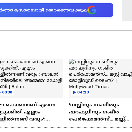
ന വാർത്താ സ്രോതസായി തെരഞ്ഞെടുക്കുക
03:30
04:23
ഈ ചെക്കനാണ് എന്നെ
'നസ്ലിനും സംഗീതും
ടുക്കിത്, എല്ലാം
ഷറഫുദീനും ഗംഭീര
്ളീൽന്നങ്ങ് വരും';
പെർഫോമൻസ്... മസ്റ്റ്
ാലൻ സിനിമയിലെ
വാച്ച് മോളിവുഡ് ടൈംസ്'