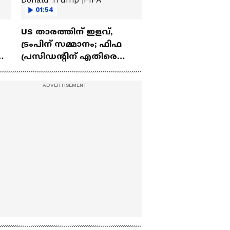
01:54
US താരത്തിന് ഇളവ്,
ട്രംപിന് സമ്മാനം; ഫിഫ
ടെ
പ്രസിഡന്റിന് എതിരെ
ടെ
യൂറോപ്യൻ പാർലമെന്റ്|
Donald Trump |FIFA