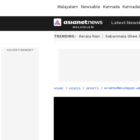
Malayalam
Newsable
Kannada
Kannada
Latest News
TRENDING :
Kerala Rain
Sabarimala Ghee
റൊണാൾഡോയുടെ പങ്കാള
HOME
VIDEOS
SPORTS