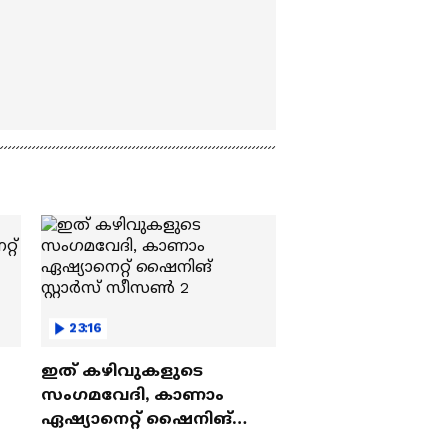
23:16
ഇത് കഴിവുകളുടെ
സംഗമവേദി, കാണാം
ഏഷ്യാനെറ്റ് ഷൈനിങ്
സ്റ്റാർസ് സീസൺ 2