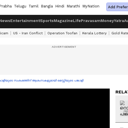
Prabha
Telugu
Tamil
Bangla
Hindi
Marathi
MyNation
Add Prefer
News
Entertainment
Sports
Magazine
Life
Pravasam
Money
Yatra
A
 Scam
US - Iran Conflict
Operation Toofan
Kerala Lottery
Gold Rat
ിയുടെ സംരംഭത്തിന് ആശംസകളുമായി മെസ്സിയുടെ പങ്കാളി
RELA
NO