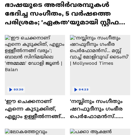
ഭാഷയുടെ അതിർവരമ്പുകൾ
ഭേദിച്ച സംഗീതം, 5 വർഷത്തെ
പരിശ്രമം; 'ഏകത'യുമായി സ്റ്റീഫൻ
ദേവസി| Stephen Devassy
03:30
04:23
'ഈ ചെക്കനാണ്
'നസ്ലിനും സംഗീതും
എന്നെ കുടുക്കിത്,
ഷറഫുദീനും ഗംഭീര
എല്ലാം ഉള്ളീൽന്നങ്ങ്
പെർഫോമൻസ്...
വരും'; ബാലൻ
മസ്റ്റ് വാച്ച് മോളിവുഡ്
സിനിമയിലെ
ടൈംസ്' | Mollywood