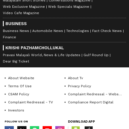
Malayalam Short Stories
Conversations Magazine
Web Exclusive Magazine
Web Specials Magazine
Video Cafe Magazine
BUSINESS
Business News
Automobile News
Technologies
Fact Check News
Finance
KRISHI PAZHAMCHOLLUKAL
Pravasi Malayali World, News & Life Updates
Gulf Round Up
Dear Big Ticket
About Website
About Tv
Terms Of Use
Privacy Policy
CSAM Policy
Complaint Redressal - Website
Complaint Redressal - TV
Compliance Report Digital
Investors
FOLLOW US ON
DOWNLOAD APP