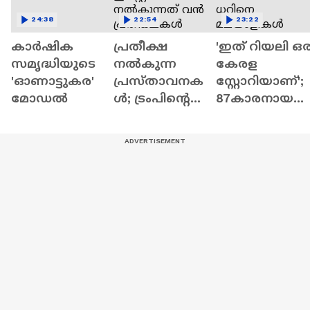
24:38
22:54
23:22
കാർഷിക
പ്രതീക്ഷ
'ഇത് റിയലി ഒര
സമൃദ്ധിയുടെ
നൽകുന്ന
കേരള
'ഓണാട്ടുകര'
പ്രസ്താവനക
സ്റ്റോറിയാണ്';
മോഡൽ
ൾ; ട്രംപിന്റെ
87കാരനായ
‘മിഡിൽ ഈസ്റ്റ്
റാഷിദ്‌ അൻവ
ഡീൽ'
ധറിനെ
നൽകുന്നത്
മലയാളികൾ
വൻ
നാട്ടിൽ
പ്രതീക്ഷകൾ
എത്തിച്ച കഥ