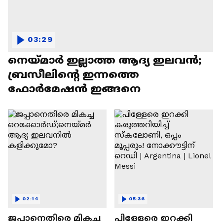
03:29
നെയ്മാർ ഇല്ലാത്ത ആദ്യ ഇലവൻ;
ബ്രസീലിന്റെ ഇന്നത്തെ
ഫോർമേഷൻ ഇങ്ങനെ
02:14
05:36
ജപ്പാനെതിരെ മികച്ച
പിള്ളേരെ ഇറക്കി