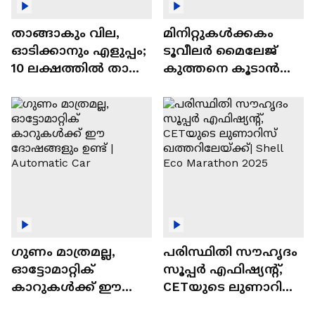
താങ്ങാകും വില,
മിനിറ്റുകൾക്കകം
ഓടിക്കാനും എളുപ്പം;
ടൂവീലർ മൈലേജ്
10 ലക്ഷത്തിൽ താഴെ
കുത്തനെ കൂടാൻ
വിലയുള്ള
ചില സൂത്രങ്ങൾ
ഓട്ടോമാറ്റിക്ക്
എസ്‍യുവികൾ
ഗുണം മാത്രമല്ല,
പരിസ്ഥിതി സൗഹൃദം
ഓട്ടോമാറ്റിക്
സൂപ്പർ എഫിഷ്യന്റ്,
കാറുകൾക്ക് ഈ
CETയുടെ ലുണാറിസ്
ദോഷങ്ങളും ഉണ്ട് |
ഖത്തറിലേയ്ക്ക്| Shell