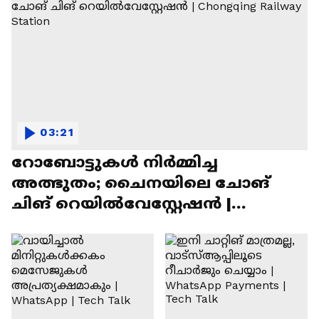
03:21
റോബോട്ടുകൾ നിർമ്മിച്ച
അത്ഭുതം; ചൈനയിലെ ചോങ്
ചിങ് റെയിൽവേസ്റ്റേഷൻ |
Chongqing Railway Station