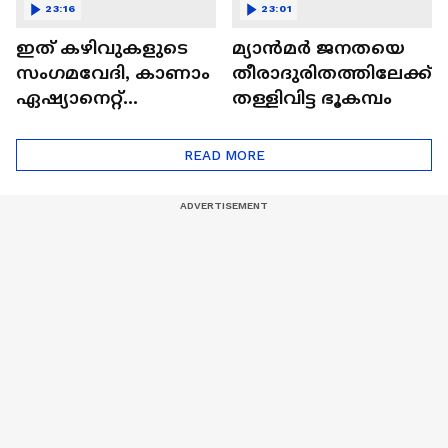
23:16
23:01
ഇത് കഴിവുകളുടെ
മ്യാൻമർ ജനതയെ
സംഗമവേദി, കാണാം
തീരാദുരിതത്തിലേക്ക്
ഏഷ്യാനെറ്റ്
തള്ളിവിട്ട ഭൂകമ്പം
ഷൈനിങ് സ്റ്റാർസ്
സീസൺ 2
READ MORE