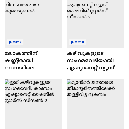
23:12
24:10
ലോകത്തിന്
കഴിവുകളുടെ
കണ്ണീരായി
സംഗമവേദിയായി
ഗാസയിലെ
ഏഷ്യാനെറ്റ് ന്യൂസ്
നിസഹായരായ
ഷൈനിങ് സ്റ്റാർസ്
കുഞ്ഞുങ്ങൾ
സീസൺ 2