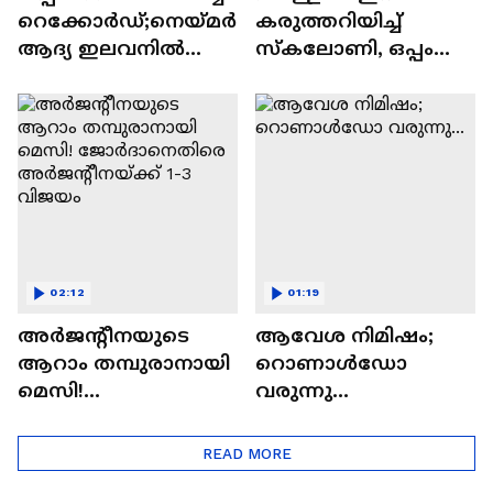
റെക്കോര്‍ഡ്;നെയ്‌മര്‍
കരുത്തറിയിച്ച്
ആദ്യ ഇലവനില്‍
സ്കലോണി, ഒപ്പം
കളിക്കുമോ?
മൂപ്പരും! നോക്കൗട്ടിന്
റെഡി | Argentina |
Lionel Messi
02:12
01:19
അര്‍ജന്‍റീനയുടെ
ആവേശ നിമിഷം;
ആറാം തമ്പുരാനായി
റൊണാൾഡോ
മെസി!
വരുന്നു...
ജോര്‍ദാനെതിരെ
അര്‍ജന്‍റീനയ്ക്ക് 1-3
READ MORE
വിജയം