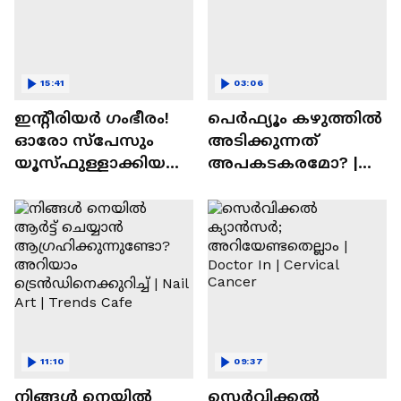
15:41
03:06
ഇന്റീരിയർ ഗംഭീരം!
പെർഫ്യൂം കഴുത്തിൽ
ഓരോ സ്‌പേസും
അടിക്കുന്നത്
യൂസ്ഫുള്ളാക്കിയ
അപകടകരമോ? |
വീട് | Nalla Veedu
Perfume
11:10
09:37
നിങ്ങൾ നെയിൽ
സെർവിക്കൽ