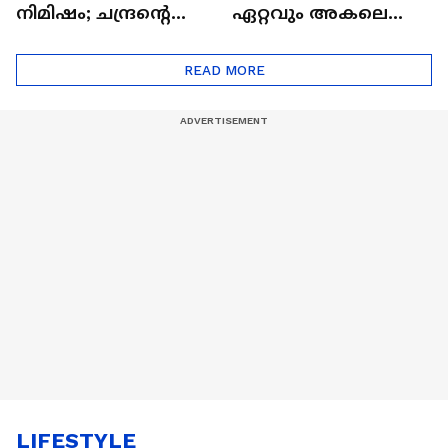
നിമിഷം; ചന്ദ്രന്റെ
ഏറ്റവും അകലെ
മറുപുറത്തേക്കുള്ള
ആര്‍ട്ടിമെസ് 2 സംഘം
ഒറിയോണിന്റെ യാത്ര
READ MORE
ആരംഭിച്ചു
LIFESTYLE