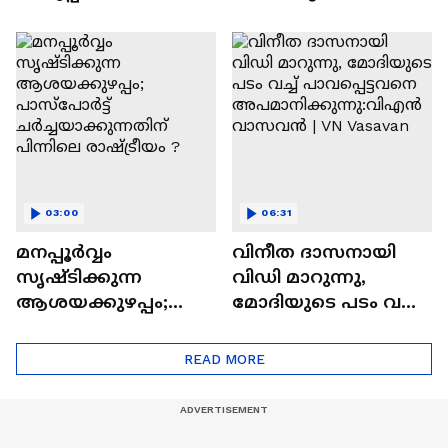
ചിറ്റാറിലെ സന്ദീപിന്റെ
മൂല്യനിർണയത്തിലെ
മരണം
ക്രമക്കേട്
കൊലപാതകം
03:00
06:31
മനപ്പൂര്‍വ്വം
വിനീത ദാസനായി
സൃഷ്ടിക്കുന്ന
വിഡി മാറുന്നു,
ആശയക്കുഴപ്പം;
മോദിയുടെ പടം വച്ച്
പാസ്‌പോര്‍ട്ട്
പാവപ്പെട്ടവനെ
ചര്‍ച്ചയാക്കുന്നതിന്
അപമാനിക്കുന്നു:വി
READ MORE
പിന്നിലെ രാഷ്ട്രീയം ?
എൻ വാസവൻ | VN
Vasavan