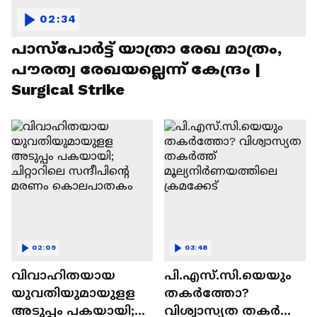
02:34
പാസ്‌പോര്‍ട്ട് യാത്രാ രേഖ മാത്രം,
പൗരത്വ രേഖയല്ലെന്ന് കേന്ദ്രം |
Surgical Strike
02:09
03:48
വിവാഹിതയായ
പി.എസ്.സി.യെയും
യുവതിയുമായുളള
തകർത്തോ?
അടുപ്പം പകയായി;
വിശ്വാസ്യത തകർത്ത്