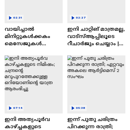
02:31
02:27
വായിച്ചാൽ
ഇനി ചാറ്റിങ് മാത്രമല്ല,
മിനിറ്റുകൾക്കകം
വാട്‌സ്‌ആപ്പിലൂടെ
മെസേജുകള്‍
റീചാർജും ചെയ്യാം |
അപ്രത്യക്ഷമാകും |
WhatsApp Payments |
WhatsApp | Tech Talk
Tech Talk
07:14
05:38
ഇനി അത്യപൂര്‍വ
ഇന്ന് പുതു ചരിത്രം
കാഴ്ച്ചകളുടെ
പിറക്കുന്ന രാത്രി;