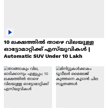
10 ലക്ഷത്തിൽ താഴെ വിലയുള്ള
ഓട്ടോമാറ്റിക്ക് എസ്‍യുവികൾ |
Automatic SUV Under 10 Lakh