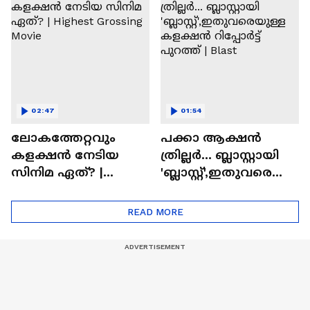
'അമ്മമ്മ' ഡോളി
Times
ജൂൺ | Balan
02:47
01:54
ലോകത്തേറ്റവും
പക്കാ ആക്ഷൻ
കളക്ഷൻ നേടിയ
ത്രില്ലർ... ബ്ലാസ്റ്റായി
സിനിമ ഏത്? |
'ബ്ലാസ്റ്റ്',ഇതുവരെയു
Highest Grossing
ള്ള കളക്ഷൻ
Movie
റിപ്പോർട്ട് പുറത്ത് |
READ MORE
Blast