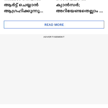
ആർട്ട് ചെയ്യാൻ
ക്യാൻസർ;
ആഗ്രഹിക്കുന്നുണ്ടോ
അറിയേണ്ടതെല്ലാം |
? അറിയാം
Doctor In | Cervical
ട്രെൻഡിനെക്കുറിച്ച് |
Cancer
READ MORE
Nail Art | Trends Cafe