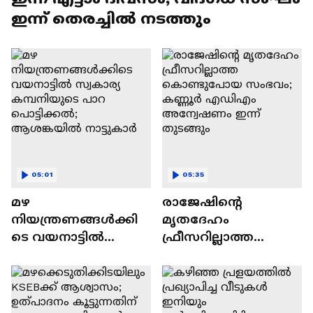
ഇന്ന് തെരച്ചിൽ നടത്തും
05:01
05:35
മഴ
രാജേഷിന്റെ
നിയന്ത്രണങ്ങൾക്കി
മൃതദേഹം
ടെ വയനാട്ടിൽ
ഫ്രീസറില്ലാത്ത
സ്വകാര്യ കമ്പനിയുടെ
കൊണ്ടുപോയ
പാറ പൊട്ടിക്കൽ;
സംഭവം; കണ്ണൂര്‍
ആശങ്കയിൽ
എഡിഎം
നാട്ടുകാര്‍
അന്വേഷണം ഇന്ന്