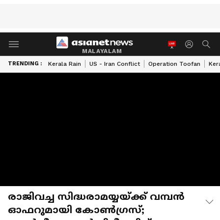
MALAYALAM
TRENDING :
Kerala Rain
US - Iran Conflict
Operation Toofan
Ker
രാജിവച്ച സിദ്ധരാമയ്യയ്ക്ക് വമ്പൻ
ഓഫറുമായി കോൺ​ഗ്രസ്;