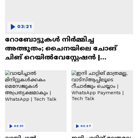
03:21
റോബോട്ടുകൾ നിർമ്മിച്ച
അത്ഭുതം; ചൈനയിലെ ചോങ്
ചിങ് റെയിൽവേസ്റ്റേഷൻ |
Chongqing Railway Station
02:31
02:27
വായിച്ചാൽ
ഇനി ചാറ്റിങ് മാത്രമല്ല,