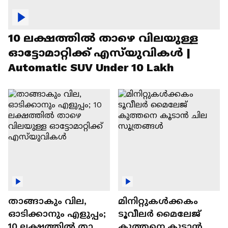
10 ലക്ഷത്തിൽ താഴെ വിലയുള്ള
ഓട്ടോമാറ്റിക്ക് എസ്‍യുവികൾ |
Automatic SUV Under 10 Lakh
താങ്ങാകും വില,
മിനിറ്റുകൾക്കകം
ഓടിക്കാനും എളുപ്പം;
ടൂവീലർ മൈലേജ്
10 ലക്ഷത്തിൽ താഴെ
കുത്തനെ കൂടാൻ