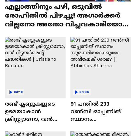
എല്ലാത്തിനും പഴി, ഒടുവില്‍
രോഹിതില്‍ പിഴച്ചു! അഗാര്‍ക്കർ
വില്ലനോ അതോ വിപ്ലവകാരിയോ? |
Ajit Agarkar
03:19
04:36
രണ്ട്‌ ക്ലബ്ബുകളുടെ
91 പന്തില്‍ 233
ഉടമയാകാന്‍
റണ്‍സ്! ഓപ്പണിങ്
ക്രിസ്റ്റ്യാനോ, വന്‍
സ്ഥാനം
റിട്ടയര്‍മെന്റ്‌
സുരക്ഷിതമാക്കുമോ
പദ്ധതികള്‍ | Cristiano
അഭിഷേക് ശർമ? |