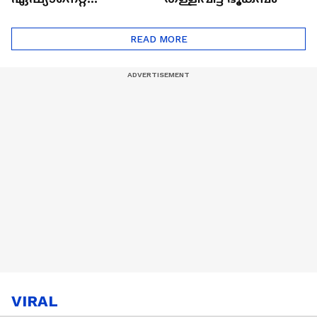
ഷൈനിങ് സ്റ്റാർസ്
സീസൺ 2
READ MORE
VIRAL