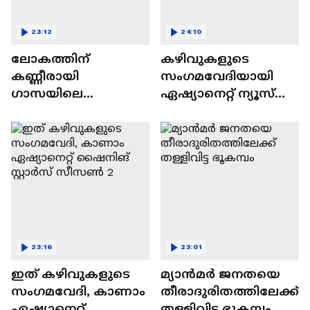
23:12
24:10
ലോകത്തിന്
കഴിവുകളുടെ
കണ്ണീരായി
സംഗമവേദിയായി
ഗാസയിലെ
ഏഷ്യാനെറ്റ് ന്യൂസ്
നിസഹായരായ
ഷൈനിങ് സ്റ്റാർസ്
കുഞ്ഞുങ്ങൾ
സീസൺ 2
23:16
23:01
ഇത് കഴിവുകളുടെ
മ്യാൻമർ ജനതയെ
സംഗമവേദി, കാണാം
തീരാദുരിതത്തിലേക്ക്
ഏഷ്യാനെറ്റ്
തള്ളിവിട്ട ഭൂകമ്പം