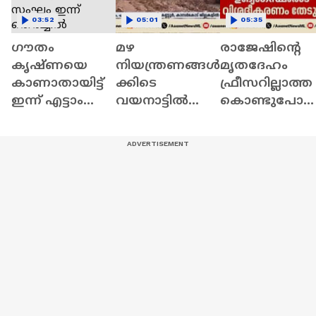
03:52
05:01
05:35
ഗൗതം
മഴ
രാജേഷിന്റെ
കൃഷ്ണയെ
നിയന്ത്രണങ്ങൾ
മൃതദേഹം
കാണാതായിട്ട്
ക്കിടെ
ഫ്രീസറില്ലാത്ത
ഇന്ന് എട്ടാം
വയനാട്ടിൽ
കൊണ്ടുപോ
ദിവസം; വിദഗ്ധ
സ്വകാര്യ
സംഭവം;
സംഘം ഇന്ന്
കമ്പനിയുടെ
കണ്ണൂര്‍
തെരച്ചിൽ
പാറ
എഡിഎം
നടത്തും
പൊട്ടിക്കൽ;
അന്വേഷണം
ആശങ്കയിൽ
ഇന്ന് തുടങ്ങും
നാട്ടുകാര്‍