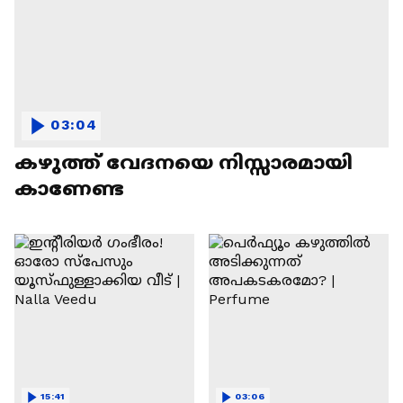
03:04
കഴുത്ത് വേദനയെ നിസ്സാരമായി
കാണേണ്ട
15:41
03:06