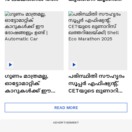
വിലയുള്ള
ചില സൂത്രങ്ങൾ
ഓട്ടോമാറ്റിക്ക്
എസ്‍യുവികൾ
ഗുണം മാത്രമല്ല,
പരിസ്ഥിതി സൗഹൃദം
ഓട്ടോമാറ്റിക്
സൂപ്പർ എഫിഷ്യന്റ്,
കാറുകൾക്ക് ഈ
CETയുടെ ലുണാറിസ്
ദോഷങ്ങളും ഉണ്ട് |
ഖത്തറിലേയ്ക്ക്| Shell
Automatic Car
Eco Marathon 2025
READ MORE