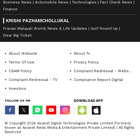
Business News
Automobile News
Technologies
Fact Check News
Finance
KRISHI PAZHAMCHOLLUKAL
Pravasi Malayali World, News & Life Updates
Gulf Round Up
Dear Big Ticket
About Website
About Tv
Terms Of Use
Privacy Policy
CSAM Policy
Complaint Redressal - Website
Complaint Redressal - TV
Compliance Report Digital
Investors
FOLLOW US ON
DOWNLOAD APP
© Copyright 2026 Asianxt Digital Technologies Private Limited (Formerly
known as Asianet News Media & Entertainment Private Limited) | All Rights
Reserved