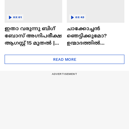
03:01
03:43
ഇതാ വരുന്നു ബിഗ്
ചാക്കോച്ചന്‍
ബോസ് അഗ്നിപരീക്ഷ
ഞെട്ടിക്കുമോ?
ആഗസ്റ്റ് 15 മുതൽ |
ഉന്മാദത്തിൽ
Bigg Boss Agnipariksha
ഒളിഞ്ഞിരിക്കുന്നതെ
ന്ത്?| Unmadham
READ MORE
Movie| Kunchacko
Boban