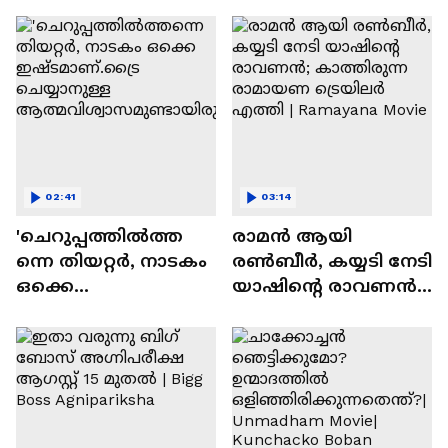
സന്തോഷം'
02:41
03:14
'ചെറുപ്പത്തിൽത്ത
രാമന്‍ ആയി
ന്നെ തിയറ്റർ, നാടകം
രൺബീർ, കയ്യടി നേടി
ഒക്കെ
യാഷിന്റെ രാവണൻ;
ഇഷ്ടമാണ്.ട്രൈ
കാത്തിരുന്ന
ചെയ്യാനുള്ള
രാമായണ ട്രെയിലർ
ആത്മവിശ്വാസമുണ്ടാ
എത്തി | Ramayana
യിരുന്നില്ല'
Movie