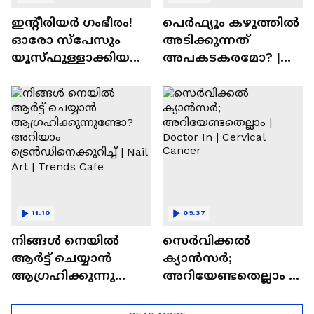
ഇന്റീരിയർ ഗംഭീരം!
പെർഫ്യൂം കഴുത്തിൽ
ഓരോ സ്‌പേസും
അടിക്കുന്നത്
യൂസ്ഫുള്ളാക്കിയ
അപകടകരമോ? |
വീട് | Nalla Veedu
Perfume
11:10
09:37
നിങ്ങൾ നെയിൽ
സെർവിക്കൽ
ആർട്ട് ചെയ്യാൻ
ക്യാൻസർ;
ആഗ്രഹിക്കുന്നുണ്ടോ
അറിയേണ്ടതെല്ലാം |
? അറിയാം
Doctor In | Cervical
ട്രെൻഡിനെക്കുറിച്ച് |
Cancer