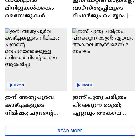
മിനിറ്റുകൾക്കകം
വാട്‌സ്‌ആപ്പിലൂടെ
മെസേജുകള്‍
റീചാർജും ചെയ്യാം |
അപ്രത്യക്ഷമാകും |
WhatsApp Payments |
WhatsApp | Tech Talk
Tech Talk
07:14
05:38
ഇനി അത്യപൂര്‍വ
ഇന്ന് പുതു ചരിത്രം
കാഴ്ച്ചകളുടെ
പിറക്കുന്ന രാത്രി;
നിമിഷം; ചന്ദ്രന്റെ
ഏറ്റവും അകലെ
മറുപുറത്തേക്കുള്ള
ആര്‍ട്ടിമെസ് 2 സംഘം
ഒറിയോണിന്റെ യാത്ര
READ MORE
ആരംഭിച്ചു