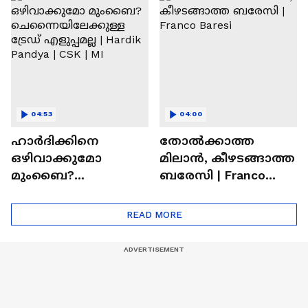
Ronaldo
Abhishek Sharma
04:53
04:00
ഹാർദിക്കിനെ
തോല്‍ക്കാത്ത
ഒഴിവാക്കുമോ
മിലാന്‍, കീഴടങ്ങാത്ത
മുംബൈ?
ബരേസി | Franco
ചെന്നൈയിലേക്കുള്ള
Baresi
ട്രേഡ് എളുപ്പമല്ല |
READ MORE
Hardik Pandya | CSK |
MI