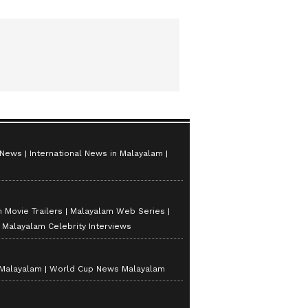
 News
International News in Malayalam
 Movie Trailers
Malayalam Web Series
Malayalam Celebrity Interviews
 Malayalam
World Cup News Malayalam