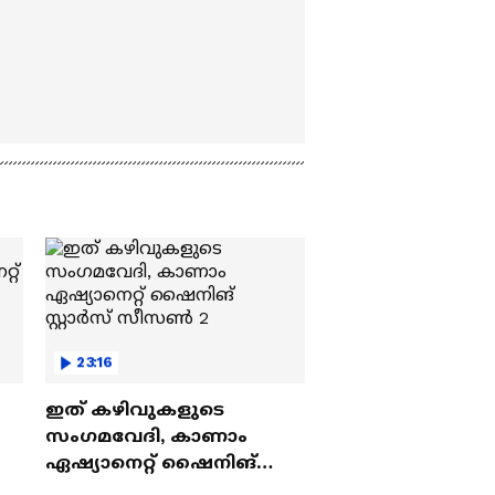
23:16
ഇത് കഴിവുകളുടെ
സംഗമവേദി, കാണാം
ഏഷ്യാനെറ്റ് ഷൈനിങ്
സ്റ്റാർസ് സീസൺ 2