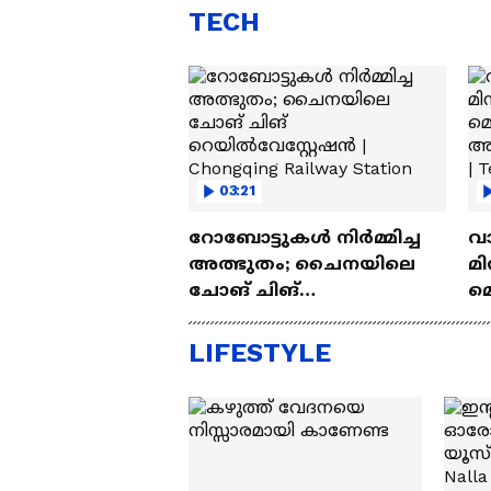
TECH
03:21
റോബോട്ടുകൾ നിർമ്മിച്ച
വ
അത്ഭുതം; ചൈനയിലെ
മി
ചോങ് ചിങ്
മ
റെയിൽവേസ്റ്റേഷൻ |
അപ
Chongqing Railway Station
Wh
LIFESTYLE