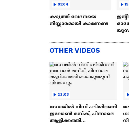
03:04
15
കഴുത്ത് വേദനയെ
ഇന്റ
നിസ്സാരമായി കാണേണ്ട
ഓരോ
യൂസ്
Nall
OTHER VIDEOS
22:03
ഡോജിൽ നിന്ന് പടിയിറങ്ങി
ല
ഇലോൺ മസ്ക്, പിന്നാലെ
ഗ
ആളിക്കത്തി
ന
മയക്കുമരുന്ന് വിവാദവും
ക