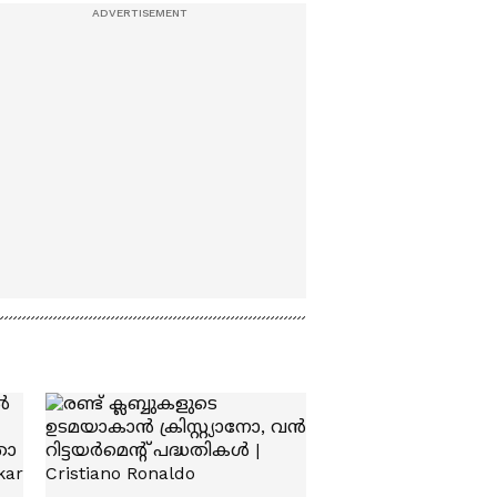
ജില്ലകളിൽ യെല്ലോ
അലർട്ട്,
മത്സ്യബന്ധനത്തിന്
വിലക്ക് | Kerala Rain
Alert