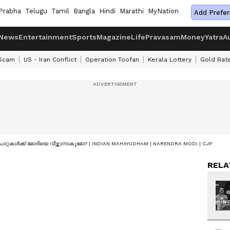
Prabha
Telugu
Tamil
Bangla
Hindi
Marathi
MyNation
Add Prefer
News
Entertainment
Sports
Magazine
Life
Pravasam
Money
Yatra
A
 Scam
US - Iran Conflict
Operation Toofan
Kerala Lottery
Gold Rat
 പാറ്റകൾക്ക് മോദിയെ വീഴ്ത്താനാകുമോ? | INDIAN MAHAYUDHAM | NARENDRA MODI | CJP
RELA
NO