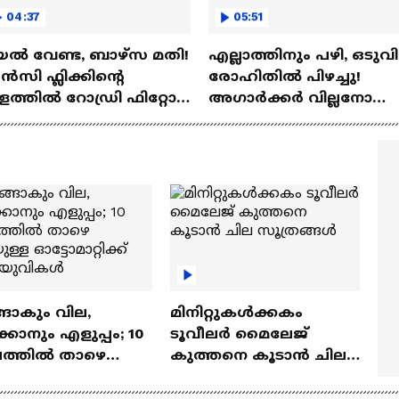
04:37
05:51
ല്‍ വേണ്ട, ബാഴ്‌സ മതി!
എല്ലാത്തിനും പഴി, ഒടുവി
സി ഫ്ലിക്കിന്റെ
രോഹിതില്‍ പിഴച്ചു!
ത്തില്‍ റോഡ്രി ഫിറ്റോ?
അഗാര്‍ക്കർ വില്ലനോ
Rodri | Barcelona
അതോ വിപ്ലവകാരിയോ?
Ajit Agarkar
ങാകും വില,
മിനിറ്റുകൾക്കകം
്കാനും എളുപ്പം; 10
ടൂവീലർ മൈലേജ്
ഷത്തിൽ താഴെ
കുത്തനെ കൂടാൻ ചില
ുള്ള ഓട്ടോമാറ്റിക്ക്
സൂത്രങ്ങൾ
‍യുവികൾ