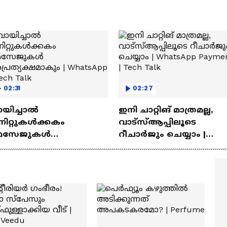
02:31
02:27
ായിച്ചാൽ
ഇനി ചാറ്റിങ് മാത്രമല്ല,
നിറ്റുകൾക്കകം
വാട്‌സ്‌ആപ്പിലൂടെ
െസേജുകള്‍
റീചാർജും ചെയ്യാം |
്രത്യക്ഷമാകും |
WhatsApp Payments | Te
atsApp | Tech Talk
Talk