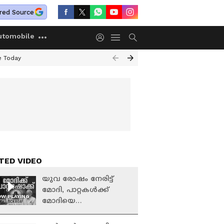
red Source
utomobile
e Today
TED VIDEO
യുവ രോഷം നേരിട്ട്
മോദി, പാറ്റകൾക്ക്
W PLAYING
മോദിയെ
വീഴ്ത്താനാകുമോ? |
Indian Mahayudham |