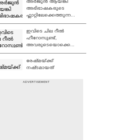
അർജുൻ ആയങ്കി
Narendra Modi | CJP
അഭിഭാഷകരുടെ
ഫ്ലാറ്റിലേക്കെത്തുന്ന
സിസിടിവി ദൃശ്യങ്ങൾ
പുറത്ത്
ഇവിടെ ചില റീൽ
ഹീറോസുണ്ട്,
അവരുടെയൊക്കെ
ഷോ ഇതോടുകൂടി
അവസാനിക്കും: ADGP
രേഷ്മയ്ക്ക്
പി വിജയൻ | Aayanki | P
നഷ്ടമായത്
Vijayan
അച്ഛനെയും
ഭർത്താവിനെയും
മകനെയും; ​
അർജുൻ ആയങ്കിക്ക്
ഗൗതമിനായുള്ള
പിന്നാലെ ഇളയ
തെരച്ചിലിന് നേവി
സഹോദരനും കുടുങ്ങി;
സംഘവും| Kollam
അജയ് ആയങ്കിയെ
അറസ്റ്റ് ചെയ്ത്
എന്‍ജീനിയറിങ്
പൊലീസ് | Kannur
പ്രവേശനം സ്പോട്ട്
അ‍ഡ്‌മിഷന്‍ ചൊവ്വാഴ്‌ച