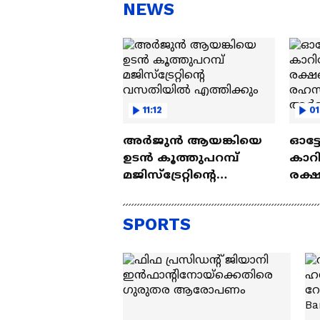
സന്തോഷം'
ആ
NEWS
ന്ന
11:12
01
അര്‍ജുൻ ആയങ്കിയെ
ഓട്ട
ഉടൻ കൂത്തുപറമ്പ്‌
കാറി
മജിസ്ട്രേറ്റിന്റെ
രക്ഷ
വസതിയിൽ
രഹസ
എത്തിക്കും
അർജ
SPORTS
പൂട്ടി