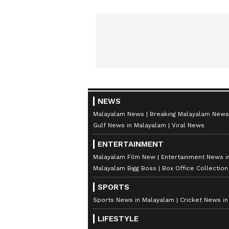
NEWS
Malayalam News
Breaking Malayalam News
Gulf News in Malayalam
Viral News
ENTERTAINMENT
Malayalam Film New
Entertainment News i
Malayalam Bigg Boss
Box Office Collectio
SPORTS
Sports News in Malayalam
Cricket News i
LIFESTYLE