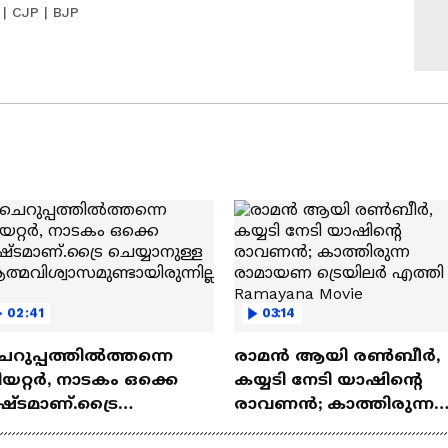
 | CJP | BJP
02:41
03:14
െറുപ്പത്തിൽത്തന്നെ
രാമന്‍ ആയി രൺബീർ,
യറ്റർ, നാടകം ഒക്കെ
കയ്യടി നേടി യാഷിന്റെ
ഷ്ടമാണ്.ട്രൈ
രാവണൻ; കാത്തിരുന്ന
യ്യാനുള്ള
രാമായണ ട്രെയിലർ