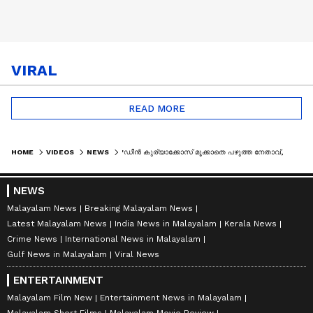
VIRAL
READ MORE
HOME
VIDEOS
NEWS
'ഡീൻ കുര്യാക്കോസ് മൂക്കാതെ പഴുത്ത നേതാവ്, എംപിയെ കൊണ്ട് DCC ക്ക് ഒരു ഗുണവും ഉണ്ടായിട്ടില്ല'
NEWS
Malayalam News
Breaking Malayalam News
Latest Malayalam News
India News in Malayalam
Kerala News
Crime News
International News in Malayalam
Gulf News in Malayalam
Viral News
ENTERTAINMENT
Malayalam Film New
Entertainment News in Malayalam
Malayalam Short Films
Malayalam Movie Review