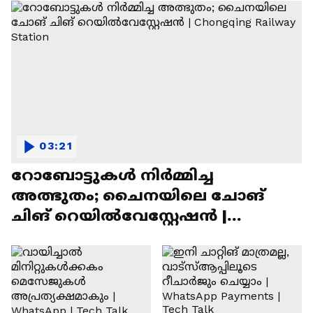
03:21
റോബോട്ടുകൾ നിർമ്മിച്ച
അത്ഭുതം; ചൈനയിലെ ചോങ്
ചിങ് റെയിൽവേസ്റ്റേഷൻ |
Chongqing Railway Station