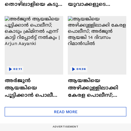
തൊഴിലാളിയെ കടുവ
യുവാക്കളുടെ
കൊന്നു | Forest
പ്രശ്നമാണ് വലുത്';
Department | Tiger
രാജിവെച്ച്
രണ്ടാഴ്ച്ചയ്ക്ക് ശേഷം
പ്രധാൻ | CJP
02:11
04:36
അര്‍ജുൻ
ആയങ്കിയെ
ആയങ്കിയെ
അഴിക്കുള്ളിലാക്കി
പൂട്ടിക്കാൻ പൊലീസ്;
കേരള പൊലീസ്;
കൊടും ക്രിമിനൽ
അര്‍ജുന്‍ ആയങ്കി 14
എന്ന് കാട്ടി റിപ്പോര്‍ട്ട്
ദിവസം റിമാന്‍ഡില്‍
READ MORE
നൽകും | Arjun
Aayanki