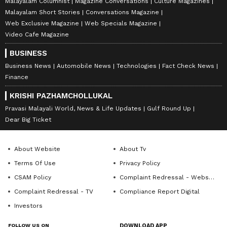
Malayalam Columnist
Magazine Conversations
Culture Magazines
Malayalam Short Stories
Conversations Magazine
Web Exclusive Magazine
Web Specials Magazine
Video Cafe Magazine
BUSINESS
Business News
Automobile News
Technologies
Fact Check News
Finance
KRISHI PAZHAMCHOLLUKAL
Pravasi Malayali World, News & Life Updates
Gulf Round Up
Dear Big Ticket
About Website
About Tv
Terms Of Use
Privacy Policy
CSAM Policy
Complaint Redressal - Website
Complaint Redressal - TV
Compliance Report Digital
Investors
FOLLOW US ON
DOWNLOAD APP