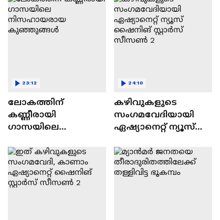
23:12
24:10
ലോകത്തിന്
കഴിവുകളുടെ
കണ്ണീരായി
സംഗമവേദിയായി
ഗാസയിലെ
ഏഷ്യാനെറ്റ് ന്യൂസ്
നിസഹായരായ
ഷൈനിങ് സ്റ്റാർസ്
കുഞ്ഞുങ്ങൾ
സീസൺ 2