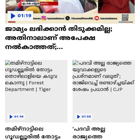
01:19
ജാമ്യം ലഭിക്കാൻ തിടുക്കമില്ല;
അതിനാലാണ് അപേക്ഷ
നൽകാത്തത്;
എം.കെ.ഹസ്സൻ;ആയങ്കിയുടെ
അഭിഭാഷകൻ
01:44
01:59
തമിഴ്‌നാട്ടിലെ
'പദവി അല്ല
ഗൂഡല്ലൂരില്‍ തോട്ടം
രാജ്യത്തെ