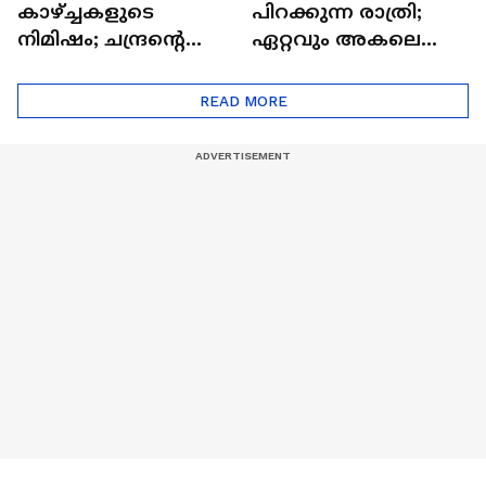
കാഴ്ച്ചകളുടെ
പിറക്കുന്ന രാത്രി;
നിമിഷം; ചന്ദ്രന്റെ
ഏറ്റവും അകലെ
മറുപുറത്തേക്കുള്ള
ആര്‍ട്ടിമെസ് 2 സംഘം
ഒറിയോണിന്റെ യാത്ര
READ MORE
ആരംഭിച്ചു