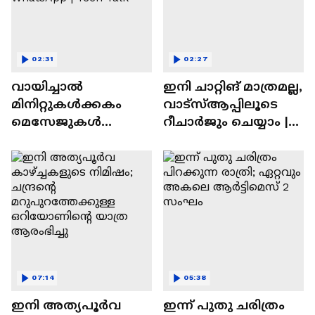
02:31
02:27
വായിച്ചാൽ
ഇനി ചാറ്റിങ് മാത്രമല്ല,
മിനിറ്റുകൾക്കകം
വാട്‌സ്‌ആപ്പിലൂടെ
മെസേജുകള്‍
റീചാർജും ചെയ്യാം |
അപ്രത്യക്ഷമാകും |
WhatsApp Payments |
WhatsApp | Tech Talk
Tech Talk
07:14
05:38
ഇനി അത്യപൂര്‍വ
ഇന്ന് പുതു ചരിത്രം