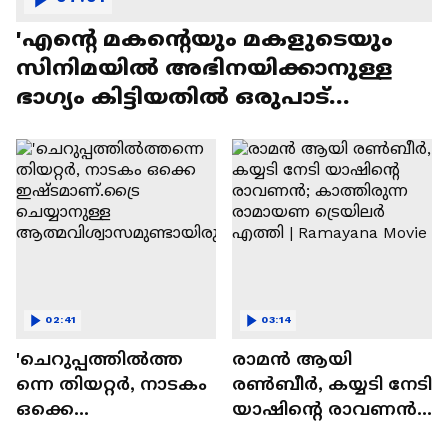
'എന്റെ മകന്റെയും മകളുടെയും
സിനിമയിൽ അഭിനയിക്കാനുള്ള
ഭാഗ്യം കിട്ടിയതിൽ ഒരുപാട്
സന്തോഷം'
02:41
03:14
'ചെറുപ്പത്തിൽത്ത
രാമന്‍ ആയി
ന്നെ തിയറ്റർ, നാടകം
രൺബീർ, കയ്യടി നേടി
ഒക്കെ
യാഷിന്റെ രാവണൻ;
ഇഷ്ടമാണ്.ട്രൈ
കാത്തിരുന്ന