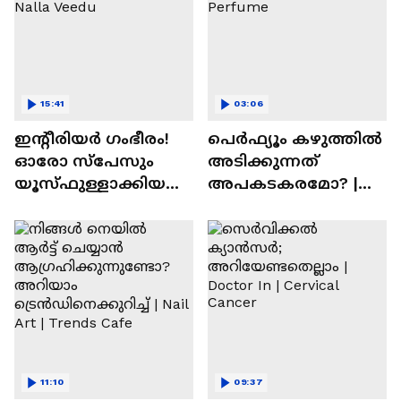
15:41
03:06
ഇന്റീരിയർ ഗംഭീരം!
പെർഫ്യൂം കഴുത്തിൽ
ഓരോ സ്‌പേസും
അടിക്കുന്നത്
യൂസ്ഫുള്ളാക്കിയ
അപകടകരമോ? |
വീട് | Nalla Veedu
Perfume
11:10
09:37