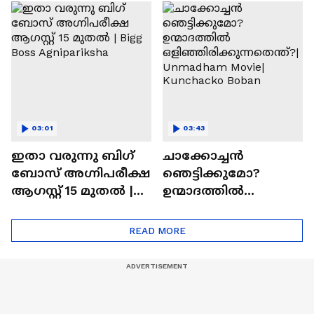
ചെയ്യാനുള്ള
രാമായണ ട്രെയിലർ
ആത്മവിശ്വാസമുണ്ടാ
എത്തി | Ramayana
യിരുന്നില്ല'
Movie
03:01
03:43
ഇതാ വരുന്നു ബിഗ്
ചാക്കോച്ചന്‍
ബോസ് അഗ്നിപരീക്ഷ
ഞെട്ടിക്കുമോ?
ആഗസ്റ്റ് 15 മുതൽ |
ഉന്മാദത്തിൽ
Bigg Boss Agnipariksha
ഒളിഞ്ഞിരിക്കുന്നതെ
ന്ത്?| Unmadham
READ MORE
Movie| Kunchacko
Boban