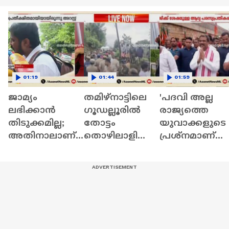
01:19
01:44
01:59
ജാമ്യം
തമിഴ്‌നാട്ടിലെ
'പദവി അല്ല
ലഭിക്കാൻ
ഗൂഡല്ലൂരില്‍
രാജ്യത്തെ
തിടുക്കമില്ല;
തോട്ടം
യുവാക്കളുടെ
അതിനാലാണ്
തൊഴിലാളിയെ
പ്രശ്നമാണ്
അപേക്ഷ
കടുവ കൊന്നു |
വലുത്';
നൽകാത്തത്;
Forest
രാജിവെച്ച്
എം.കെ.ഹസ്സൻ
Department |
രണ്ടാഴ്ച്ചയ്ക്ക്
;ആയങ്കിയുടെ
Tiger
ശേഷം പ്രധാ
അഭിഭാഷകൻ
| CJP