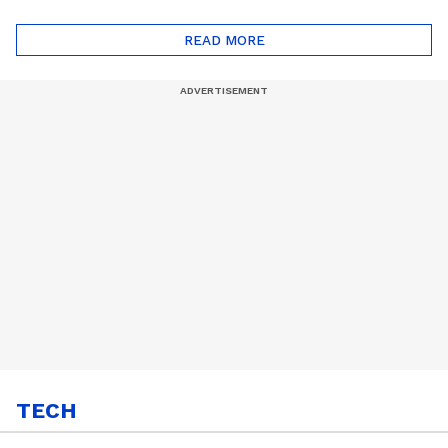
ദോഷങ്ങളും ഉണ്ട് |
ഖത്തറിലേയ്ക്ക്| Shell
Automatic Car
Eco Marathon 2025
READ MORE
TECH