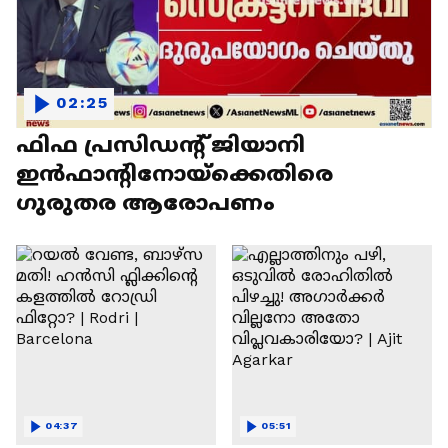
02:25
ഫിഫ പ്രസിഡന്റ് ജിയാനി
ഇൻഫാന്റിനോയ്‌ക്കെതിരെ
ഗുരുതര ആരോപണം
04:37
05:51