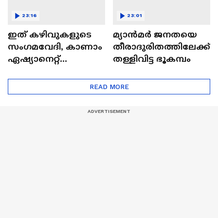
23:16
23:01
ഇത് കഴിവുകളുടെ
മ്യാൻമർ ജനതയെ
സംഗമവേദി, കാണാം
തീരാദുരിതത്തിലേക്ക്
ഏഷ്യാനെറ്റ്
തള്ളിവിട്ട ഭൂകമ്പം
ഷൈനിങ് സ്റ്റാർസ്
സീസൺ 2
READ MORE