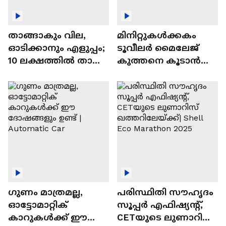
താങ്ങാകും വില,
മിനിറ്റുകൾക്കകം
ഓടിക്കാനും എളുപ്പം;
ടൂവീലർ മൈലേജ്
10 ലക്ഷത്തിൽ താഴെ
കുത്തനെ കൂടാൻ
വിലയുള്ള
ചില സൂത്രങ്ങൾ
ഓട്ടോമാറ്റിക്ക്
എസ്‍യുവികൾ
ഗുണം മാത്രമല്ല,
പരിസ്ഥിതി സൗഹൃദം
ഓട്ടോമാറ്റിക്
സൂപ്പർ എഫിഷ്യന്റ്,
കാറുകൾക്ക് ഈ
CETയുടെ ലുണാറിസ്