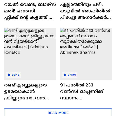
റയല്‍ വേണ്ട, ബാഴ്‌സ
എല്ലാത്തിനും പഴി,
മതി! ഹൻസി
ഒടുവില്‍ രോഹിതില്‍
ഫ്ലിക്കിന്റെ കളത്തില്‍
പിഴച്ചു! അഗാര്‍ക്കർ
റോഡ്രി ഫിറ്റോ? |
വില്ലനോ അതോ
Rodri | Barcelona
വിപ്ലവകാരിയോ? |
Ajit Agarkar
03:19
04:36
രണ്ട്‌ ക്ലബ്ബുകളുടെ
91 പന്തില്‍ 233
ഉടമയാകാന്‍
റണ്‍സ്! ഓപ്പണിങ്
ക്രിസ്റ്റ്യാനോ, വന്‍
സ്ഥാനം
റിട്ടയര്‍മെന്റ്‌
സുരക്ഷിതമാക്കുമോ
പദ്ധതികള്‍ | Cristiano
അഭിഷേക് ശർമ? |
READ MORE