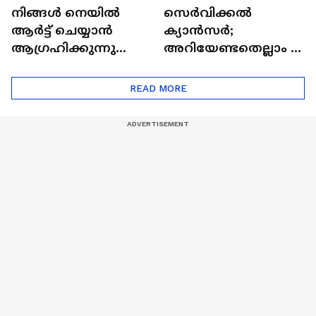
നിങ്ങൾ നെയിൽ
സെർവിക്കൽ
ആർട്ട് ചെയ്യാൻ
ക്യാൻസർ;
ആഗ്രഹിക്കുന്നുണ്ടോ
അറിയേണ്ടതെല്ലാം |
? അറിയാം
Doctor In | Cervical
ട്രെൻഡിനെക്കുറിച്ച് |
Cancer
READ MORE
Nail Art | Trends Cafe