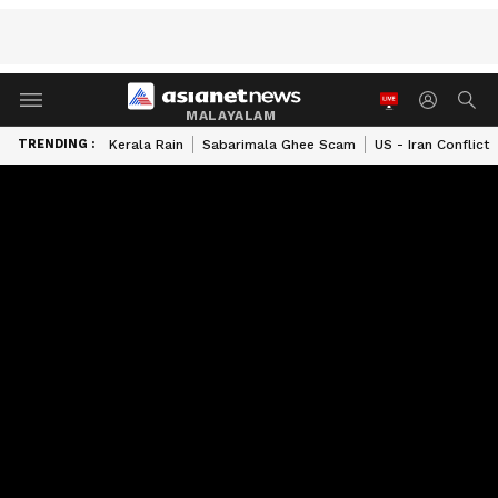
MALAYALAM
TRENDING :
Kerala Rain
Sabarimala Ghee Scam
US - Iran Conflict