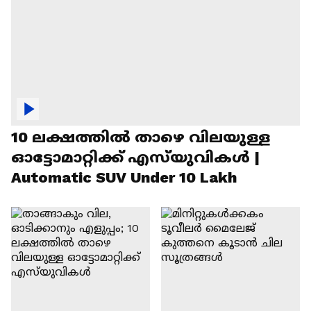
10 ലക്ഷത്തിൽ താഴെ വിലയുള്ള
ഓട്ടോമാറ്റിക്ക് എസ്‍യുവികൾ |
Automatic SUV Under 10 Lakh