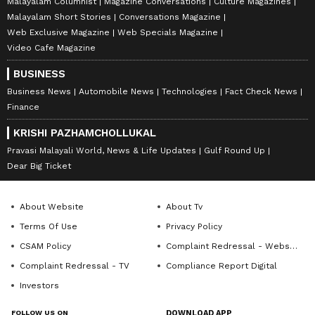
Malayalam Columnist
Magazine Conversations
Culture Magazines
Malayalam Short Stories
Conversations Magazine
Web Exclusive Magazine
Web Specials Magazine
Video Cafe Magazine
BUSINESS
Business News
Automobile News
Technologies
Fact Check News
Finance
KRISHI PAZHAMCHOLLUKAL
Pravasi Malayali World, News & Life Updates
Gulf Round Up
Dear Big Ticket
About Website
About Tv
Terms Of Use
Privacy Policy
CSAM Policy
Complaint Redressal - Website
Complaint Redressal - TV
Compliance Report Digital
Investors
FOLLOW US ON
DOWNLOAD APP