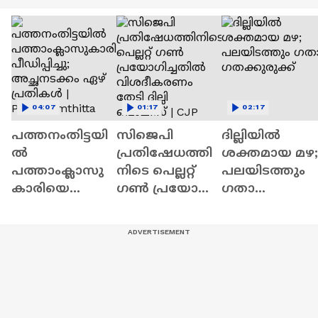
04:07
01:17
02:17
പത്തനംതിട്ടയി
സിജെപി
ദില്ലിയിൽ
ൽ
പ്രതിഷേധത്തി
ശക്തമായ മഴ;
പത്താംക്ലാസു
നിടെ പെല്ലറ്റ് ​
പലയിടത്തും ​
കാരിയെ
ഗൺ പ്രയോ​
ഗതാ​
പീഡിപ്പിച്ചു;
ഗിച്ചതിൽ
ഗതക്കുരുക്ക്
അച്ഛനടക്കം
വിശദീകരണം
ഏഴ് പ്രതികൾ |
തേടി ദില്ലി
Pathanamthitta
പൊലീസ് | CJP
Protest