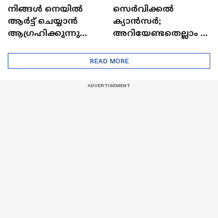
നിങ്ങൾ നെയിൽ
സെർവിക്കൽ
ആർട്ട് ചെയ്യാൻ
ക്യാൻസർ;
ആഗ്രഹിക്കുന്നുണ്ടോ
അറിയേണ്ടതെല്ലാം |
? അറിയാം
Doctor In | Cervical
ട്രെൻഡിനെക്കുറിച്ച് |
Cancer
READ MORE
Nail Art | Trends Cafe