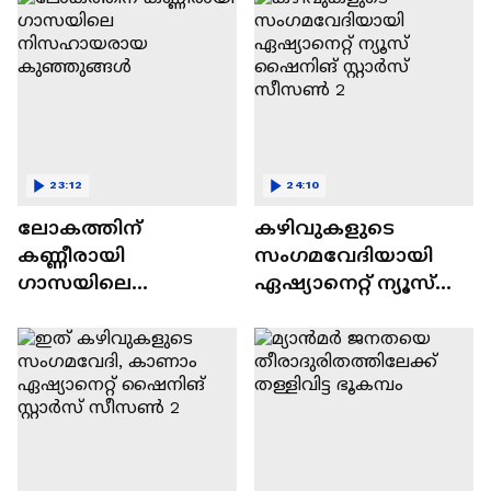
23:12
24:10
ലോകത്തിന്
കഴിവുകളുടെ
കണ്ണീരായി
സംഗമവേദിയായി
ഗാസയിലെ
ഏഷ്യാനെറ്റ് ന്യൂസ്
നിസഹായരായ
ഷൈനിങ് സ്റ്റാർസ്
കുഞ്ഞുങ്ങൾ
സീസൺ 2