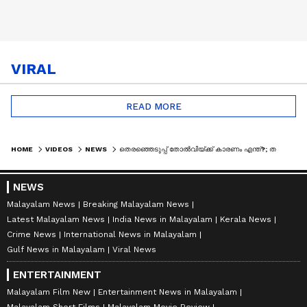
VIRAL
READ MORE
HOME
VIDEOS
NEWS
തെരഞ്ഞെടുപ്പ് തോൽവിയ്ക്ക് കാരണം എന്ത്?; തമിഴ്‌നാട്ടിൽ ഡിഎംകെ നേതൃയോഗം ഇന്ന്
NEWS
Malayalam News
Breaking Malayalam News
Latest Malayalam News
India News in Malayalam
Kerala News
Crime News
International News in Malayalam
Gulf News in Malayalam
Viral News
ENTERTAINMENT
Malayalam Film New
Entertainment News in Malayalam
Malayalam Short Films
Malayalam Movie Review