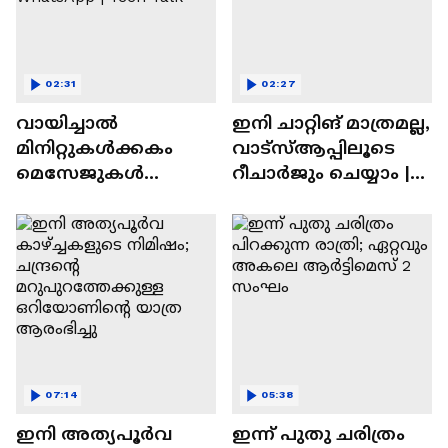
02:31
02:27
വായിച്ചാൽ
ഇനി ചാറ്റിങ് മാത്രമല്ല,
മിനിറ്റുകൾക്കകം
വാട്‌സ്‌ആപ്പിലൂടെ
മെസേജുകള്‍
റീചാർജും ചെയ്യാം |
അപ്രത്യക്ഷമാകും |
WhatsApp Payments |
WhatsApp | Tech Talk
Tech Talk
07:14
05:38
ഇനി അത്യപൂര്‍വ
ഇന്ന് പുതു ചരിത്രം