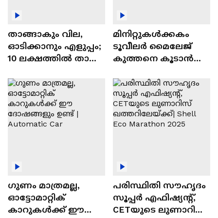
താങ്ങാകും വില,
മിനിറ്റുകൾക്കകം
ഓടിക്കാനും എളുപ്പം;
ടൂവീലർ മൈലേജ്
10 ലക്ഷത്തിൽ താഴെ
കുത്തനെ കൂടാൻ
വിലയുള്ള
ചില സൂത്രങ്ങൾ
ഓട്ടോമാറ്റിക്ക്
എസ്‍യുവികൾ
ഗുണം മാത്രമല്ല,
പരിസ്ഥിതി സൗഹൃദം
ഓട്ടോമാറ്റിക്
സൂപ്പർ എഫിഷ്യന്റ്,
കാറുകൾക്ക് ഈ
CETയുടെ ലുണാറിസ്