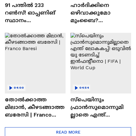
91 പന്തില്‍ 233
ഹാർദിക്കിനെ
റണ്‍സ്! ഓപ്പണിങ്
ഒഴിവാക്കുമോ
സ്ഥാനം
മുംബൈ?
സുരക്ഷിതമാക്കുമോ
ചെന്നൈയിലേക്കുള്ള
അഭിഷേക് ശർമ? |
ട്രേഡ് എളുപ്പമല്ല |
Abhishek Sharma
Hardik Pandya | CSK |
MI
04:00
04:54
തോല്‍ക്കാത്ത
സ്പെയിനും
മിലാന്‍, കീഴടങ്ങാത്ത
ഫ്രാൻസുമൊന്നുമി
ബരേസി | Franco
ല്ലാതെ എന്ത്
Baresi
ലോകകപ്പ്! ഒടുവില്‍
യു ടേണടിച്ച്
READ MORE