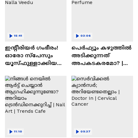
15:41
03:06
ഇന്റീരിയർ ഗംഭീരം!
പെർഫ്യൂം കഴുത്തിൽ
ഓരോ സ്‌പേസും
അടിക്കുന്നത്
യൂസ്ഫുള്ളാക്കിയ
അപകടകരമോ? |
വീട് | Nalla Veedu
Perfume
11:10
09:37