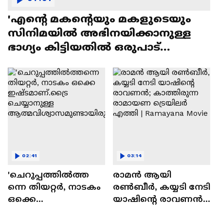
'എന്റെ മകന്റെയും മകളുടെയും
സിനിമയിൽ അഭിനയിക്കാനുള്ള
ഭാഗ്യം കിട്ടിയതിൽ ഒരുപാട്
സന്തോഷം'
02:41
03:14
'ചെറുപ്പത്തിൽത്ത
രാമന്‍ ആയി
ന്നെ തിയറ്റർ, നാടകം
രൺബീർ, കയ്യടി നേടി
ഒക്കെ
യാഷിന്റെ രാവണൻ;
ഇഷ്ടമാണ്.ട്രൈ
കാത്തിരുന്ന