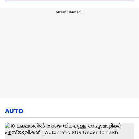
ഇൻഫന്റീനൊ | FIFA |
World Cup
AUTO