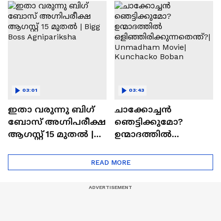
ചെയ്യാനുള്ള
രാമായണ ട്രെയിലർ
ആത്മവിശ്വാസമുണ്ടാ
എത്തി | Ramayana
യിരുന്നില്ല'
Movie
03:01
03:43
ഇതാ വരുന്നു ബിഗ്
ചാക്കോച്ചന്‍
ബോസ് അഗ്നിപരീക്ഷ
ഞെട്ടിക്കുമോ?
ആഗസ്റ്റ് 15 മുതൽ |
ഉന്മാദത്തിൽ
Bigg Boss Agnipariksha
ഒളിഞ്ഞിരിക്കുന്നതെ
ന്ത്?| Unmadham
READ MORE
Movie| Kunchacko
Boban