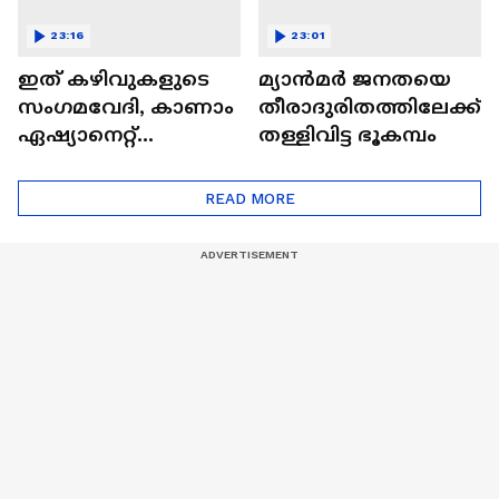
23:16
23:01
ഇത് കഴിവുകളുടെ
മ്യാൻമർ ജനതയെ
സംഗമവേദി, കാണാം
തീരാദുരിതത്തിലേക്ക്
ഏഷ്യാനെറ്റ്
തള്ളിവിട്ട ഭൂകമ്പം
ഷൈനിങ് സ്റ്റാർസ്
സീസൺ 2
READ MORE