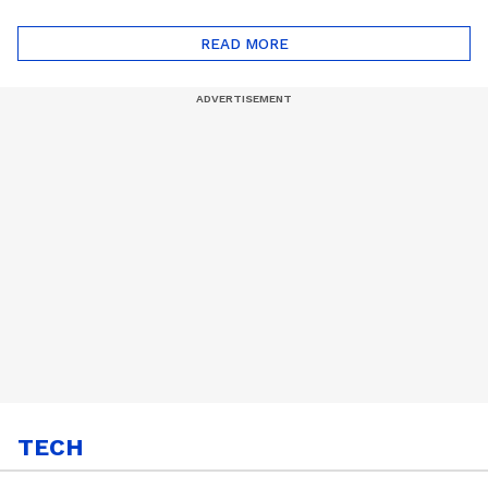
ദോഷങ്ങളും ഉണ്ട് |
ഖത്തറിലേയ്ക്ക്| Shell
Automatic Car
Eco Marathon 2025
READ MORE
TECH