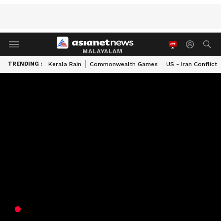
MALAYALAM
TRENDING :
Kerala Rain
Commonwealth Games
US - Iran Conflict