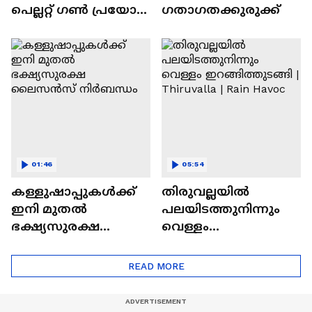
പെല്ലറ്റ് ​ഗൺ പ്രയോ​
ഗതാ​ഗതക്കുരുക്ക്
ഗിച്ചതിൽ
വിശദീകരണം തേടി
ദില്ലി പൊലീസ് | CJP
Protest
01:46
05:54
കള്ളുഷാപ്പുകൾക്ക്
തിരുവല്ലയിൽ
ഇനി മുതൽ
പലയിടത്തുനിന്നും
ഭക്ഷ്യസുരക്ഷ
വെള്ളം
ലൈസൻസ്
ഇറങ്ങിത്തുടങ്ങി |
നിർബന്ധം
Thiruvalla | Rain Havoc
READ MORE