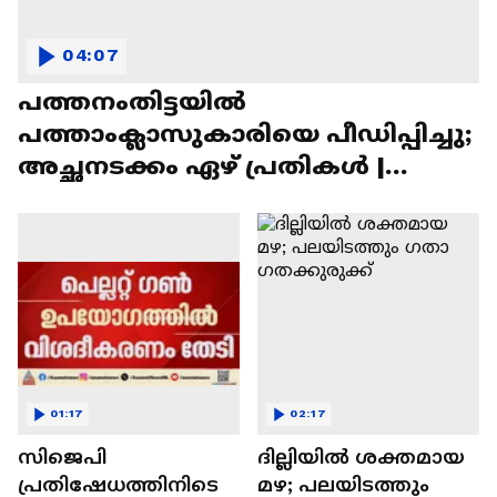
04:07
പത്തനംതിട്ടയിൽ
പത്താംക്ലാസുകാരിയെ പീഡിപ്പിച്ചു;
അച്ഛനടക്കം ഏഴ് പ്രതികൾ |
Pathanamthitta
01:17
02:17
സിജെപി
ദില്ലിയിൽ ശക്തമായ
പ്രതിഷേധത്തിനിടെ
മഴ; പലയിടത്തും ​