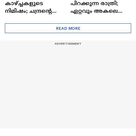
കാഴ്ച്ചകളുടെ
പിറക്കുന്ന രാത്രി;
നിമിഷം; ചന്ദ്രന്റെ
ഏറ്റവും അകലെ
മറുപുറത്തേക്കുള്ള
ആര്‍ട്ടിമെസ് 2 സംഘം
ഒറിയോണിന്റെ യാത്ര
READ MORE
ആരംഭിച്ചു