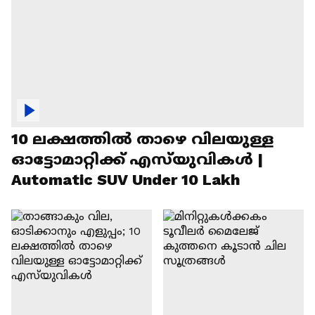
10 ലക്ഷത്തിൽ താഴെ വിലയുള്ള
ഓട്ടോമാറ്റിക്ക് എസ്‍യുവികൾ |
Automatic SUV Under 10 Lakh