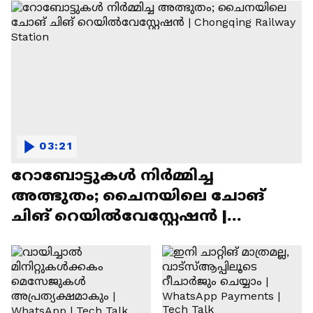
03:21
റോബോട്ടുകൾ നിർമ്മിച്ച
അത്ഭുതം; ചൈനയിലെ ചോങ്
ചിങ് റെയിൽവേസ്റ്റേഷൻ |
Chongqing Railway Station