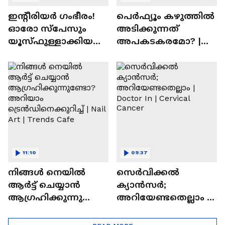
ഇന്റീരിയർ ഗംഭീരം!
പെർഫ്യൂം കഴുത്തിൽ
ഓരോ സ്‌പേസും
അടിക്കുന്നത്
യൂസ്ഫുള്ളാക്കിയ
അപകടകരമോ? |
വീട് | Nalla Veedu
Perfume
11:10
09:37
നിങ്ങൾ നെയിൽ
സെർവിക്കൽ
ആർട്ട് ചെയ്യാൻ
ക്യാൻസർ;
ആഗ്രഹിക്കുന്നുണ്ടോ
അറിയേണ്ടതെല്ലാം |
? അറിയാം
Doctor In | Cervical
ട്രെൻഡിനെക്കുറിച്ച് |
Cancer