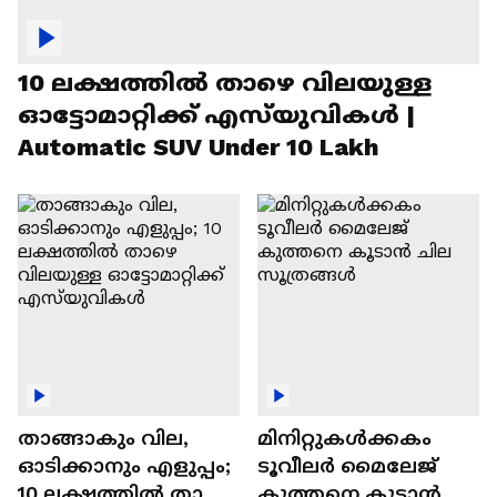
10 ലക്ഷത്തിൽ താഴെ വിലയുള്ള
ഓട്ടോമാറ്റിക്ക് എസ്‍യുവികൾ |
Automatic SUV Under 10 Lakh
താങ്ങാകും വില,
മിനിറ്റുകൾക്കകം
ഓടിക്കാനും എളുപ്പം;
ടൂവീലർ മൈലേജ്
10 ലക്ഷത്തിൽ താഴെ
കുത്തനെ കൂടാൻ