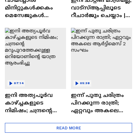
മിനിറ്റുകൾക്കകം
വാട്‌സ്‌ആപ്പിലൂടെ
മെസേജുകള്‍
റീചാർജും ചെയ്യാം |
അപ്രത്യക്ഷമാകും |
WhatsApp Payments |
WhatsApp | Tech Talk
Tech Talk
07:14
05:38
ഇനി അത്യപൂര്‍വ
ഇന്ന് പുതു ചരിത്രം
കാഴ്ച്ചകളുടെ
പിറക്കുന്ന രാത്രി;
നിമിഷം; ചന്ദ്രന്റെ
ഏറ്റവും അകലെ
മറുപുറത്തേക്കുള്ള
ആര്‍ട്ടിമെസ് 2 സംഘം
ഒറിയോണിന്റെ യാത്ര
READ MORE
ആരംഭിച്ചു