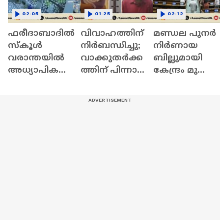
02:05
01:25
02:12
ഫരീദാബാദില്‍
വിവാഹത്തിന്
മണ്ഡല പുനർ
സ്‌കൂള്‍
നിർബന്ധിച്ചു;
നിർണായ
വരാന്തയില്‍
വാക്കുതർക്ക
ബില്ലുമായി
അധ്യാപികയെ
ത്തിന് പിന്നാലെ
കേന്ദ്രം മുന്നോട്
കുത്തിക്കൊ
നൃത്ത
;
ന്നു | Faridabad |
അധ്യാപികയെ
സഹകരിക്കില്ല
Crime News
കഴുത്തു
ന്ന് പ്രതിപക്ഷം 
ഞെരിച്ച്
Parliament
കൊലപ്പെടുത്തി