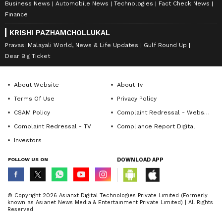
Business News
Automobile News
Technologies
Fact Check News
Finance
KRISHI PAZHAMCHOLLUKAL
Pravasi Malayali World, News & Life Updates
Gulf Round Up
Dear Big Ticket
About Website
About Tv
Terms Of Use
Privacy Policy
CSAM Policy
Complaint Redressal - Website
Complaint Redressal - TV
Compliance Report Digital
Investors
FOLLOW US ON
DOWNLOAD APP
© Copyright 2026 Asianxt Digital Technologies Private Limited (Formerly
known as Asianet News Media & Entertainment Private Limited) | All Rights
Reserved