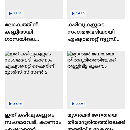
23:12
24:10
ലോകത്തിന്
കഴിവുകളുടെ
കണ്ണീരായി
സംഗമവേദിയായി
ഗാസയിലെ
ഏഷ്യാനെറ്റ് ന്യൂസ്
നിസഹായരായ
ഷൈനിങ് സ്റ്റാർസ്
കുഞ്ഞുങ്ങൾ
സീസൺ 2
23:16
23:01
ഇത് കഴിവുകളുടെ
മ്യാൻമർ ജനതയെ
സംഗമവേദി, കാണാം
തീരാദുരിതത്തിലേക്ക്
ഏഷ്യാനെറ്റ്
തള്ളിവിട്ട ഭൂകമ്പം