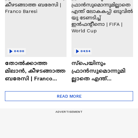
Abhishek Sharma
Hardik Pandya | CSK |
MI
04:00
04:54
തോല്‍ക്കാത്ത
സ്പെയിനും
മിലാന്‍, കീഴടങ്ങാത്ത
ഫ്രാൻസുമൊന്നുമി
ബരേസി | Franco
ല്ലാതെ എന്ത്
Baresi
ലോകകപ്പ്! ഒടുവില്‍
യു ടേണടിച്ച്
READ MORE
ഇൻഫന്റീനൊ | FIFA |
World Cup