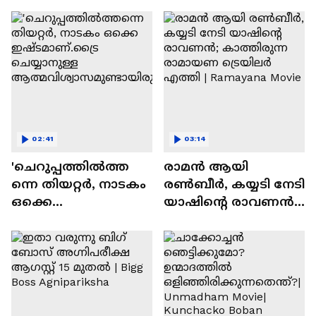
സന്തോഷം'
02:41
03:14
'ചെറുപ്പത്തിൽത്ത
രാമന്‍ ആയി
ന്നെ തിയറ്റർ, നാടകം
രൺബീർ, കയ്യടി നേടി
ഒക്കെ
യാഷിന്റെ രാവണൻ;
ഇഷ്ടമാണ്.ട്രൈ
കാത്തിരുന്ന
ചെയ്യാനുള്ള
രാമായണ ട്രെയിലർ
ആത്മവിശ്വാസമുണ്ടാ
എത്തി | Ramayana
യിരുന്നില്ല'
Movie