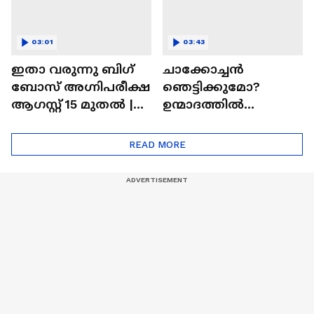
03:01
03:43
ഇതാ വരുന്നു ബിഗ്
ചാക്കോച്ചന്‍
ബോസ് അഗ്നിപരീക്ഷ
ഞെട്ടിക്കുമോ?
ആഗസ്റ്റ് 15 മുതൽ |
ഉന്മാദത്തിൽ
Bigg Boss Agnipariksha
ഒളിഞ്ഞിരിക്കുന്നതെ
ന്ത്?| Unmadham
READ MORE
Movie| Kunchacko
Boban