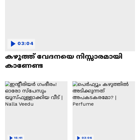
03:04
കഴുത്ത് വേദനയെ നിസ്സാരമായി
കാണേണ്ട
15:41
03:06