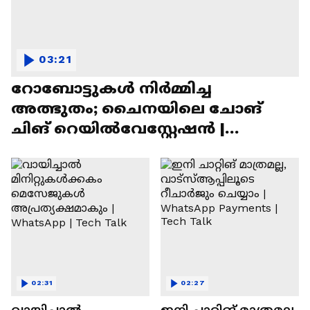
03:21
റോബോട്ടുകൾ നിർമ്മിച്ച
അത്ഭുതം; ചൈനയിലെ ചോങ്
ചിങ് റെയിൽവേസ്റ്റേഷൻ |
Chongqing Railway Station
02:31
02:27
വായിച്ചാൽ
ഇനി ചാറ്റിങ് മാത്രമല്ല,