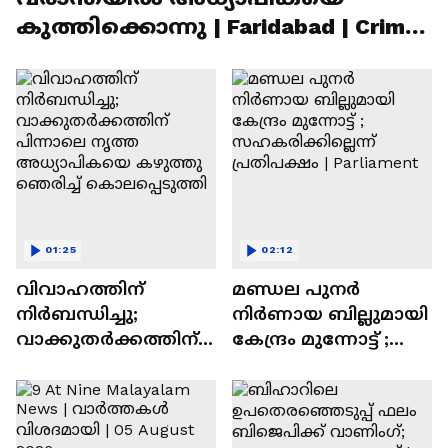
കുത്തിക്കൊന്നു | Faridabad | Crime
News
01:25
02:12
വിവാഹത്തിന്
മണ്ഡല പുനർ
നിർബന്ധിച്ചു;
നിർണായ ബില്ലുമായി
വാക്കുതർക്കത്തിന്
കേന്ദ്രം മുന്നോട്ട് ;
പിന്നാലെ നൃത്ത
സഹകരിക്കില്ലെന്ന്
അധ്യാപികയെ
പ്രതിപക്ഷം |
കഴുത്തു ഞെരിച്ച്
Parliament
കൊലപ്പെടുത്തി