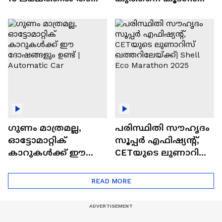
വിലയുള്ള
ചില സൂത്രങ്ങൾ
ഓട്ടോമാറ്റിക്ക്
എസ്‍യുവികൾ
ഗുണം മാത്രമല്ല,
പരിസ്ഥിതി സൗഹൃദം
ഓട്ടോമാറ്റിക്
സൂപ്പർ എഫിഷ്യന്റ്,
കാറുകൾക്ക് ഈ
CETയുടെ ലുണാറിസ്
ദോഷങ്ങളും ഉണ്ട് |
ഖത്തറിലേയ്ക്ക്| Shell
Automatic Car
Eco Marathon 2025
READ MORE