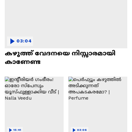
03:04
കഴുത്ത് വേദനയെ നിസ്സാരമായി
കാണേണ്ട
15:41
03:06