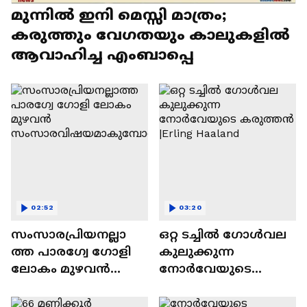
മുന്നിൽ ഇനി മെസ്സി മാത്രം;
കരുത്തും വേഗതയും കാലുകളിൽ
ആവാഹിച്ച എംബാപ്പെ
02:52
03:20
സംസാരപ്രിയനല്ലാ
ഒറ്റ ടച്ചിൽ ഗോൾവല
ത്ത പാരഗ്വേ ഗോളി
കുലുക്കുന്ന
ലോകം മുഴവൻ
നോർവേയുടെ
സംസാരവിഷയമാകു
കരുത്തൻ |Erling
മ്പോൾ...
Haaland