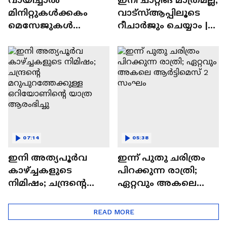
മിനിറ്റുകൾക്കകം
വാട്‌സ്‌ആപ്പിലൂടെ
മെസേജുകള്‍
റീചാർജും ചെയ്യാം |
അപ്രത്യക്ഷമാകും |
WhatsApp Payments |
WhatsApp | Tech Talk
Tech Talk
07:14
05:38
ഇനി അത്യപൂര്‍വ
ഇന്ന് പുതു ചരിത്രം
കാഴ്ച്ചകളുടെ
പിറക്കുന്ന രാത്രി;
നിമിഷം; ചന്ദ്രന്റെ
ഏറ്റവും അകലെ
മറുപുറത്തേക്കുള്ള
ആര്‍ട്ടിമെസ് 2 സംഘം
ഒറിയോണിന്റെ യാത്ര
READ MORE
ആരംഭിച്ചു