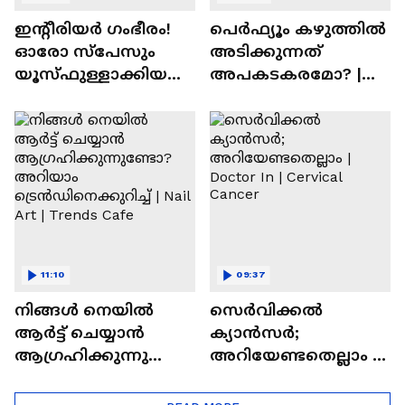
ഇന്റീരിയർ ഗംഭീരം!
പെർഫ്യൂം കഴുത്തിൽ
ഓരോ സ്‌പേസും
അടിക്കുന്നത്
യൂസ്ഫുള്ളാക്കിയ
അപകടകരമോ? |
വീട് | Nalla Veedu
Perfume
11:10
09:37
നിങ്ങൾ നെയിൽ
സെർവിക്കൽ
ആർട്ട് ചെയ്യാൻ
ക്യാൻസർ;
ആഗ്രഹിക്കുന്നുണ്ടോ
അറിയേണ്ടതെല്ലാം |
? അറിയാം
Doctor In | Cervical
ട്രെൻഡിനെക്കുറിച്ച് |
Cancer