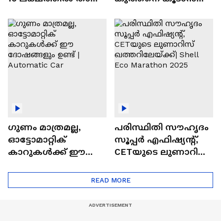
വിലയുള്ള
ചില സൂത്രങ്ങൾ
ഓട്ടോമാറ്റിക്ക്
എസ്‍യുവികൾ
ഗുണം മാത്രമല്ല,
പരിസ്ഥിതി സൗഹൃദം
ഓട്ടോമാറ്റിക്
സൂപ്പർ എഫിഷ്യന്റ്,
കാറുകൾക്ക് ഈ
CETയുടെ ലുണാറിസ്
ദോഷങ്ങളും ഉണ്ട് |
ഖത്തറിലേയ്ക്ക്| Shell
Automatic Car
Eco Marathon 2025
READ MORE