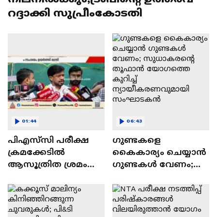
റദ്ദാക്കി സുപ്രീംകോടതി
01:44
06:43
പിഎസ്‌സി പരീക്ഷ
ഗുണ്ടകളെ
ക്രമക്കേടില്‍
കെെകാര്യം ചെയ്യാൻ ​
ആസൂത്രിത ശ്രമം
ഗുണ്ടകൾ വേണം;
നടന്നു? സംശയം
സുധാകരന്റെ
ഉയര്‍ത്തി മന്ത്രി ഒ.ജെ
തൂഫാൻ യോ​ഗത്തെ
ജനീഷ്
കുറിച്ച്
ന്യായീകരണവുമായി