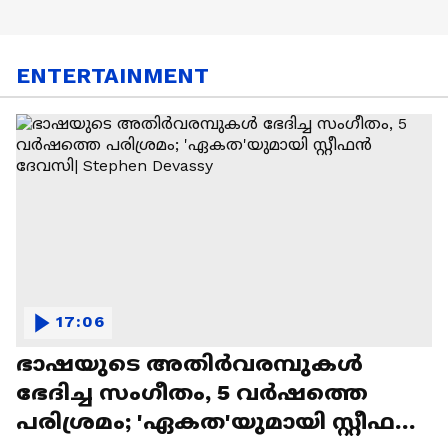
ENTERTAINMENT
17:06
ഭാഷയുടെ അതിർവരമ്പുകൾ
ഭേദിച്ച സംഗീതം, 5 വർഷത്തെ
പരിശ്രമം; 'ഏകത'യുമായി സ്റ്റീഫൻ