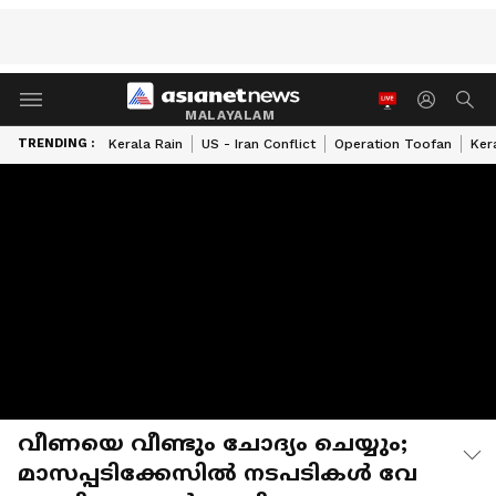
MALAYALAM
TRENDING :
Kerala Rain
US - Iran Conflict
Operation Toofan
Ker
വീണയെ വീണ്ടും ചോദ്യം ചെയ്യും;
മാസപ്പടിക്കേസിൽ നടപടികൾ വേ​