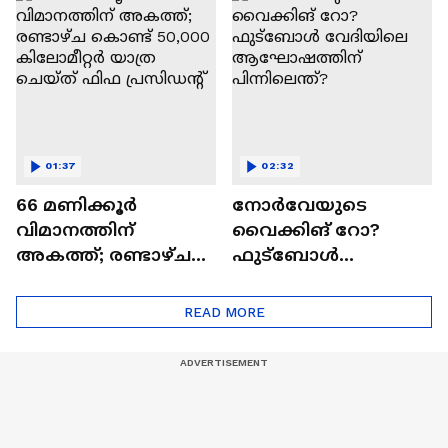
01:37
02:32
66 മണിക്കൂർ
നോർവേയുടെ
വിമാനത്തിന്
വൈക്കിങ് റോ?
അകത്ത്; രണ്ടാഴ്ച
ഫുട്‍ബോൾ
കൊണ്ട് 50,000
വേദിയിലെ
കിലോമീറ്റർ യാത്ര
ആഘോഷത്തിന്
READ MORE
ചെയ്ത് ഫിഫ
പിന്നിലെന്ത്?
പ്രസിഡന്റ്