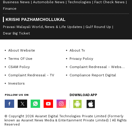
Business News
Automobile News
Technologies
Fact Check News
Finance
KRISHI PAZHAMCHOLLUKAL
Pravasi Malayali World, News & Life Updates
Gulf Round Up
Dear Big Ticket
About Website
About Tv
Terms Of Use
Privacy Policy
CSAM Policy
Complaint Redressal - Website
Complaint Redressal - TV
Compliance Report Digital
Investors
FOLLOW US ON
DOWNLOAD APP
© Copyright 2026 Asianxt Digital Technologies Private Limited (Formerly
known as Asianet News Media & Entertainment Private Limited) | All Rights
Reserved