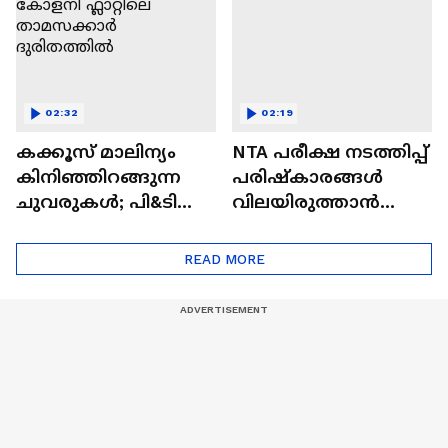
സംഘാടകൻ
02:32
02:19
കക്കൂസ് മാലിന്യം
NTA പരീക്ഷ നടത്തിപ്പ്
കിനിഞ്ഞിറങ്ങുന്ന
പരിഷ്കാരങ്ങള്‍
ചുവരുകള്‍; പി&ടി
വിലയിരുത്താന്‍
കോളനി ഫ്ലാറ്റിലെ
യോഗം
താമസക്കാര്‍
READ MORE
ദുരിതത്തില്‍