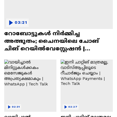
03:21
റോബോട്ടുകൾ നിർമ്മിച്ച
അത്ഭുതം; ചൈനയിലെ ചോങ്
ചിങ് റെയിൽവേസ്റ്റേഷൻ |
Chongqing Railway Station
02:31
02:27
വായിച്ചാൽ
ഇനി ചാറ്റിങ് മാത്രമല്ല,