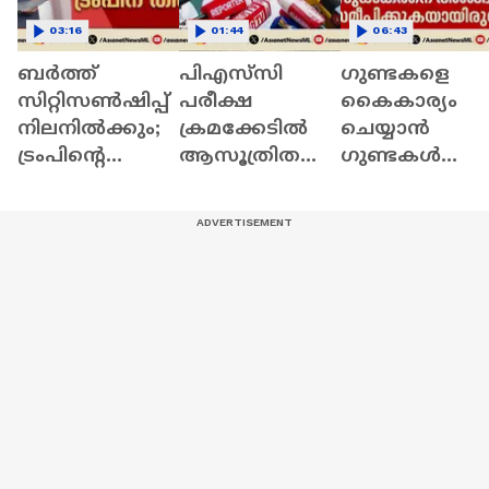
03:16
01:44
06:43
ബര്‍ത്ത്
പിഎസ്‌സി
ഗുണ്ടകളെ
സിറ്റിസണ്‍ഷിപ്പ്
പരീക്ഷ
കെെകാര്യം
നിലനില്‍ക്കും;
ക്രമക്കേടില്‍
ചെയ്യാൻ ​
ട്രംപിന്‍റെ
ആസൂത്രിത
ഗുണ്ടകൾ
ഉത്തരവ്
ശ്രമം നടന്നു?
വേണം;
റദ്ദാക്കി
സംശയം
സുധാകരന്റെ
സുപ്രീംകോടതി
ഉയര്‍ത്തി മന്ത്രി
തൂഫാൻ യോ​
ഒ.ജെ ജനീഷ്
ഗത്തെ കുറിച്ച്
ന്യായീകരണവ
മായി
സംഘാടകൻ