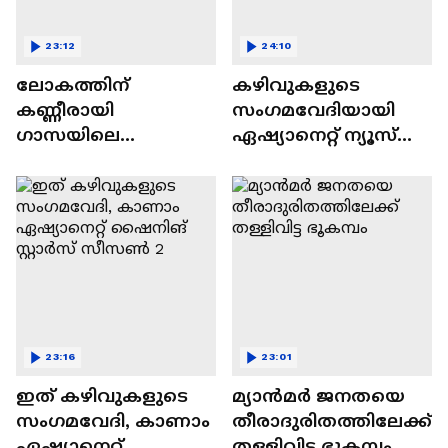
23:12
24:10
ലോകത്തിന്
കഴിവുകളുടെ
കണ്ണീരായി
സംഗമവേദിയായി
ഗാസയിലെ
ഏഷ്യാനെറ്റ് ന്യൂസ്
നിസഹായരായ
ഷൈനിങ് സ്റ്റാർസ്
കുഞ്ഞുങ്ങൾ
സീസൺ 2
23:16
23:01
ഇത് കഴിവുകളുടെ
മ്യാൻമർ ജനതയെ
സംഗമവേദി, കാണാം
തീരാദുരിതത്തിലേക്ക്
ഏഷ്യാനെറ്റ്
തള്ളിവിട്ട ഭൂകമ്പം