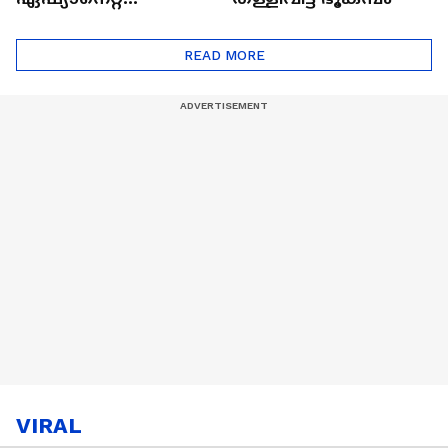
ഷൈനിങ് സ്റ്റാർസ്
സീസൺ 2
READ MORE
VIRAL