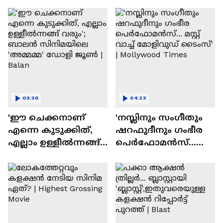
ദേവസി| Stephen Devassy
03:30
04:23
'ഈ ചെക്കനാണ്
'നസ്ലിനും സംഗീതും
എന്നെ കുടുക്കിത്,
ഷറഫുദീനും ഗംഭീര
എല്ലാം ഉള്ളീൽന്നങ്ങ്
പെർഫോമൻസ്...
വരും'; ബാലൻ
മസ്റ്റ് വാച്ച് മോളിവുഡ്
സിനിമയിലെ
ടൈംസ്' | Mollywood
'അമ്മമ്മ' ഡോളി
Times
ജൂൺ | Balan