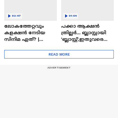
02:47
01:54
ലോകത്തേറ്റവും
പക്കാ ആക്ഷൻ
കളക്ഷൻ നേടിയ
ത്രില്ലർ... ബ്ലാസ്റ്റായി
സിനിമ ഏത്? |
'ബ്ലാസ്റ്റ്',ഇതുവരെയു
Highest Grossing
ള്ള കളക്ഷൻ
Movie
റിപ്പോർട്ട് പുറത്ത് |
READ MORE
Blast