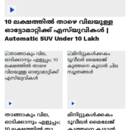
10 ലക്ഷത്തിൽ താഴെ വിലയുള്ള
ഓട്ടോമാറ്റിക്ക് എസ്‍യുവികൾ |
Automatic SUV Under 10 Lakh
താങ്ങാകും വില,
മിനിറ്റുകൾക്കകം
ഓടിക്കാനും എളുപ്പം;
ടൂവീലർ മൈലേജ്
10 ലക്ഷത്തിൽ താഴെ
കുത്തനെ കൂടാൻ