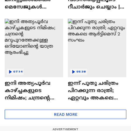
മെസേജുകള്‍
റീചാർജും ചെയ്യാം |
അപ്രത്യക്ഷമാകും |
WhatsApp Payments |
WhatsApp | Tech Talk
Tech Talk
07:14
05:38
ഇനി അത്യപൂര്‍വ
ഇന്ന് പുതു ചരിത്രം
കാഴ്ച്ചകളുടെ
പിറക്കുന്ന രാത്രി;
നിമിഷം; ചന്ദ്രന്റെ
ഏറ്റവും അകലെ
മറുപുറത്തേക്കുള്ള
ആര്‍ട്ടിമെസ് 2 സംഘം
ഒറിയോണിന്റെ യാത്ര
READ MORE
ആരംഭിച്ചു