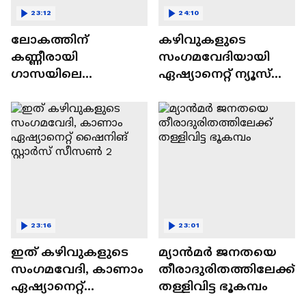
23:12
24:10
ലോകത്തിന്
കഴിവുകളുടെ
കണ്ണീരായി
സംഗമവേദിയായി
ഗാസയിലെ
ഏഷ്യാനെറ്റ് ന്യൂസ്
നിസഹായരായ
ഷൈനിങ് സ്റ്റാർസ്
കുഞ്ഞുങ്ങൾ
സീസൺ 2
23:16
23:01
ഇത് കഴിവുകളുടെ
മ്യാൻമർ ജനതയെ
സംഗമവേദി, കാണാം
തീരാദുരിതത്തിലേക്ക്
ഏഷ്യാനെറ്റ്
തള്ളിവിട്ട ഭൂകമ്പം
ഷൈനിങ് സ്റ്റാർസ്