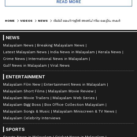
READ MORE
HOME
VIDEOS
NEWS
ദില്ലി മെഹ്‌റൗളിൽ അഞ്ച് നില കെട്ടിടം തകർന്നു വീണു
NEWS
Malayalam News
Breaking Malayalam News
Latest Malayalam News
India News in Malayalam
Kerala News
Crime News
International News in Malayalam
Gulf News in Malayalam
Viral News
ENTERTAINMENT
Malayalam Film New
Entertainment News in Malayalam
Malayalam Short Films
Malayalam Movie Review
Malayalam Movie Trailers
Malayalam Web Series
Malayalam Bigg Boss
Box Office Collection Malayalam
Malayalam Songs & Music
Malayalam Miniscreen & TV News
Malayalam Celebrity Interviews
SPORTS
Sports News in Malayalam
Cricket News in Malayalam