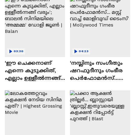
03:30
04:23
'ഈ ചെക്കനാണ്
'നസ്ലിനും സംഗീതും
എന്നെ കുടുക്കിത്,
ഷറഫുദീനും ഗംഭീര
എല്ലാം ഉള്ളീൽന്നങ്ങ്
പെർഫോമൻസ്...
വരും'; ബാലൻ
മസ്റ്റ് വാച്ച് മോളിവുഡ്
സിനിമയിലെ
ടൈംസ്' | Mollywood
'അമ്മമ്മ' ഡോളി
Times
ജൂൺ | Balan