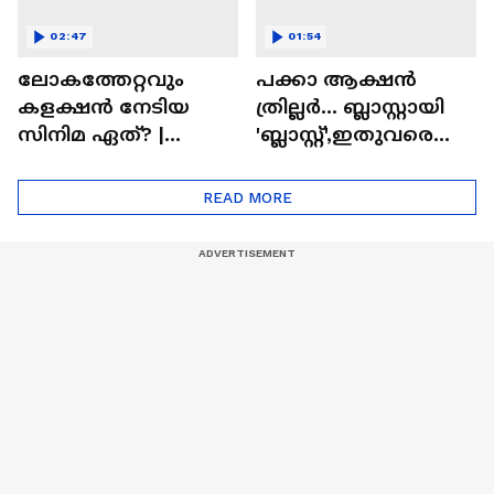
02:47
01:54
ലോകത്തേറ്റവും
പക്കാ ആക്ഷൻ
കളക്ഷൻ നേടിയ
ത്രില്ലർ... ബ്ലാസ്റ്റായി
സിനിമ ഏത്? |
'ബ്ലാസ്റ്റ്',ഇതുവരെയു
Highest Grossing
ള്ള കളക്ഷൻ
Movie
റിപ്പോർട്ട് പുറത്ത് |
READ MORE
Blast