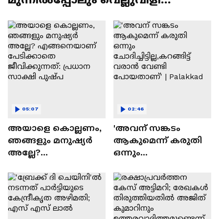
ഉയർത്തി ചെന്താമര
05:07
02:46
അയാളെ കൊല്ലണം,
'അവന് സങ്കടം
ഞങ്ങളും മനുഷ്യർ
ആകുമെന്ന് കരുതി
അല്ലേ?
ഒന്നും
എങ്ങനെയാണ്
ചോദിച്ചിട്ടില്ല,കറങ്ങിട്ട്
പേടിക്കാതെ
വരാൻ വേണ്ടി
ജീവിക്കുന്നത്: പ്രധാന
പോയതാണ്' |
സാക്ഷി പുഷ്പ
Palakkad