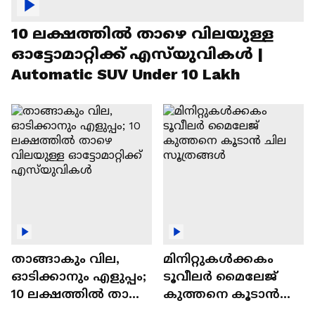
10 ലക്ഷത്തിൽ താഴെ വിലയുള്ള
ഓട്ടോമാറ്റിക്ക് എസ്‍യുവികൾ |
Automatic SUV Under 10 Lakh
താങ്ങാകും വില,
മിനിറ്റുകൾക്കകം
ഓടിക്കാനും എളുപ്പം;
ടൂവീലർ മൈലേജ്
10 ലക്ഷത്തിൽ താഴെ
കുത്തനെ കൂടാൻ
വിലയുള്ള
ചില സൂത്രങ്ങൾ