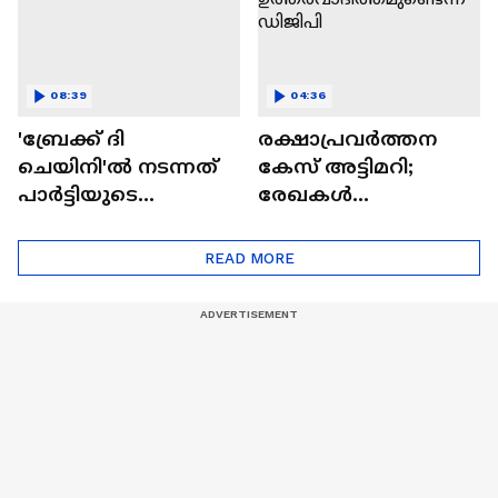
08:39
04:36
'ബ്രേക്ക് ദി
രക്ഷാപ്രവർത്തന
ചെയിനി'ൽ നടന്നത്
കേസ് അട്ടിമറി;
പാര്‍ട്ടിയുടെ
രേഖകൾ
കേന്ദ്രീകൃത അഴിമതി;
തിരുത്തിയതിൽ
എസ് എസ് ലാൽ
അജിത് കുമാറിനും
READ MORE
ഉത്തരവാദിത്തമു
ണ്ടെന്ന് ഡിജിപി