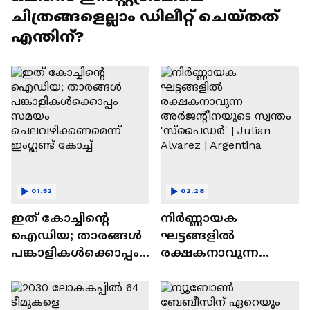
ചിത്രങ്ങളെല്ലാം ഡിലീറ്റ് ചെയ്തത്
എന്തിന്?
01:52
02:28
ഇത് കോച്ചിൻ്റെ
നിർണ്ണായക
ഐഡിയ; താരങ്ങൾ
ഘട്ടങ്ങളിൽ
പങ്കാളികൾക്കൊപ്പം
രക്ഷകനാവുന്ന
സമയം
അർജന്റീനയുടെ
ചെലവഴിക്കണമെന്ന്
സ്വന്തം 'സ്പൈഡർ' |
ഇംഗ്ലണ്ട് കോച്ച്
Julian Alvarez |