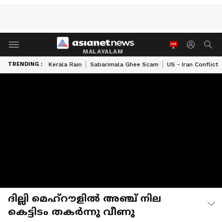
MALAYALAM
TRENDING :
Kerala Rain
Sabarimala Ghee Scam
US - Iran Conflict
ദില്ലി മെഹ്‌റൗളിൽ അഞ്ച് നില
കെട്ടിടം തകർന്നു വീണു