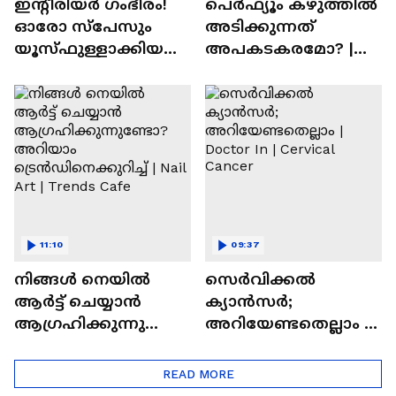
ഇന്റീരിയർ ഗംഭീരം!
പെർഫ്യൂം കഴുത്തിൽ
ഓരോ സ്‌പേസും
അടിക്കുന്നത്
യൂസ്ഫുള്ളാക്കിയ
അപകടകരമോ? |
വീട് | Nalla Veedu
Perfume
11:10
09:37
നിങ്ങൾ നെയിൽ
സെർവിക്കൽ
ആർട്ട് ചെയ്യാൻ
ക്യാൻസർ;
ആഗ്രഹിക്കുന്നുണ്ടോ
അറിയേണ്ടതെല്ലാം |
? അറിയാം
Doctor In | Cervical
ട്രെൻഡിനെക്കുറിച്ച് |
Cancer
READ MORE
Nail Art | Trends Cafe