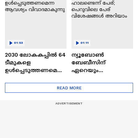
Argentina
01:53
01:11
2030 ലോകകപ്പിൽ 64
ന്യൂബോൺ
ടീമുകളെ
ബേബീസിന്
ഉൾപ്പെടുത്തണമെന്ന
ഏറെയും
ആവശ്യം
ഹാലണ്ടെന്ന് പേര്;
വിവാദമാകുന്നു
പെറുവിലെ പേര്
READ MORE
വിശേഷങ്ങൾ
അറിയാം