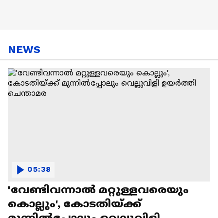
NEWS
05:38
'വേണ്ടിവന്നാൽ മറ്റുള്ളവരെയും
കൊല്ലും', കോടതിയ്ക്ക്
മുന്നിൽപ്പോലും വെല്ലുവിളി