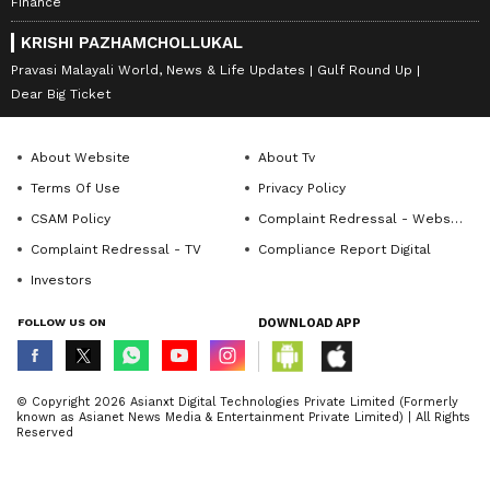
Finance
KRISHI PAZHAMCHOLLUKAL
Pravasi Malayali World, News & Life Updates
Gulf Round Up
Dear Big Ticket
About Website
About Tv
Terms Of Use
Privacy Policy
CSAM Policy
Complaint Redressal - Website
Complaint Redressal - TV
Compliance Report Digital
Investors
FOLLOW US ON
DOWNLOAD APP
© Copyright 2026 Asianxt Digital Technologies Private Limited (Formerly
known as Asianet News Media & Entertainment Private Limited) | All Rights
Reserved