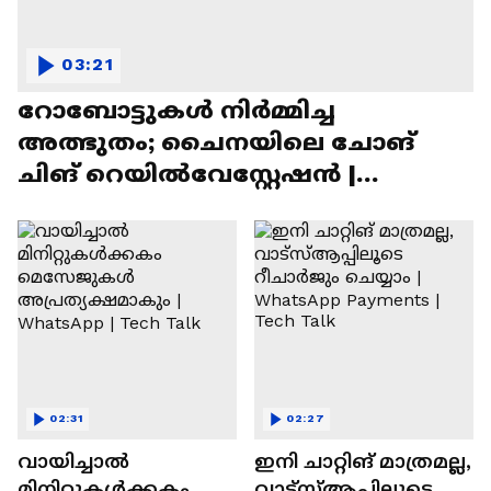
03:21
റോബോട്ടുകൾ നിർമ്മിച്ച
അത്ഭുതം; ചൈനയിലെ ചോങ്
ചിങ് റെയിൽവേസ്റ്റേഷൻ |
Chongqing Railway Station
02:31
02:27
വായിച്ചാൽ
ഇനി ചാറ്റിങ് മാത്രമല്ല,
മിനിറ്റുകൾക്കകം
വാട്‌സ്‌ആപ്പിലൂടെ