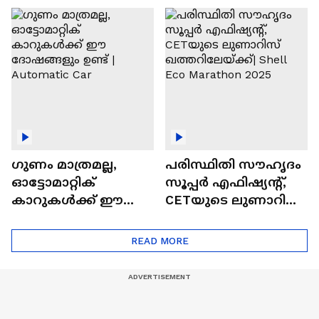
ഓട്ടോമാറ്റിക്ക്
എസ്‍യുവികൾ
ഗുണം മാത്രമല്ല,
പരിസ്ഥിതി സൗഹൃദം
ഓട്ടോമാറ്റിക്
സൂപ്പർ എഫിഷ്യന്റ്,
കാറുകൾക്ക് ഈ
CETയുടെ ലുണാറിസ്
ദോഷങ്ങളും ഉണ്ട് |
ഖത്തറിലേയ്ക്ക്| Shell
Automatic Car
Eco Marathon 2025
READ MORE