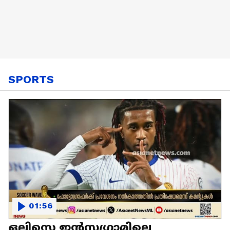
SPORTS
01:56
ഒലിസെ ഇൻസ്റ്റഗ്രാമിലെ