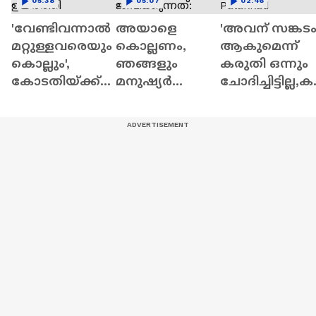
05:38
05:07
02:46
'വേണ്ടിവന്നാൽ
അയാളെ
'അവന് സങ്കട
മറ്റുള്ളവരെയും
കൊല്ലണം,
ആകുമെന്ന്
കൊല്ലും',
ഞങ്ങളും
കരുതി ഒന്നും
കോടതിയ്ക്ക്
മനുഷ്യർ
ചോദിച്ചിട്ടില്ല,
മുന്നിൽപ്പോലും
അല്ലേ?
ങ്ങിട്ട് വരാൻ
വെല്ലുവിളി
എങ്ങനെയാണ്
വേണ്ടി
ഉയർത്തി
പേടിക്കാതെ
പോയതാണ്' |
ചെന്താമര
ജീവിക്കുന്നത്:
Palakkad
പ്രധാന സാക്ഷി
പുഷ്പ