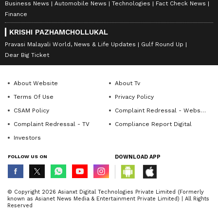
Business News
Automobile News
Technologies
Fact Check News
Finance
KRISHI PAZHAMCHOLLUKAL
Pravasi Malayali World, News & Life Updates
Gulf Round Up
Dear Big Ticket
About Website
About Tv
Terms Of Use
Privacy Policy
CSAM Policy
Complaint Redressal - Website
Complaint Redressal - TV
Compliance Report Digital
Investors
FOLLOW US ON
DOWNLOAD APP
© Copyright 2026 Asianxt Digital Technologies Private Limited (Formerly
known as Asianet News Media & Entertainment Private Limited) | All Rights
Reserved