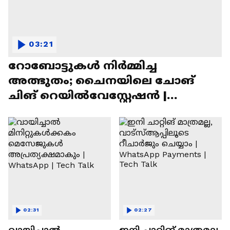
03:21
റോബോട്ടുകൾ നിർമ്മിച്ച
അത്ഭുതം; ചൈനയിലെ ചോങ്
ചിങ് റെയിൽവേസ്റ്റേഷൻ |
Chongqing Railway Station
02:31
02:27
വായിച്ചാൽ
ഇനി ചാറ്റിങ് മാത്രമല്ല,