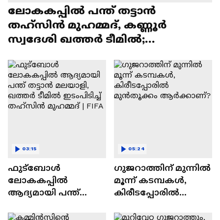
ലോകകപ്പിൽ പന്ത് തട്ടാൻ
തഹ്സിന്‍ മുഹമ്മദ്, കണ്ണൂർ
സ്വദേശി ഖത്തർ ടീമിൽ;
ആഘോഷമാക്കി വളപട്ടണം
03:15
05:24
ഫുട്ബോ‍ൾ
ഗുജറാത്തിന് മുന്നില്‍
ലോകകപ്പിൽ
മൂന്ന് കടമ്പകള്‍,
ആദ്യമായി പന്ത്
കിരീടപ്പോരില്‍
തട്ടാൻ മലയാളി,
മുൻതൂക്കം
ഖത്തർ ടീമിൽ
ആര്‍ക്കാണ്?