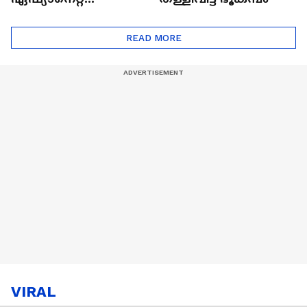
ഷൈനിങ് സ്റ്റാർസ്
സീസൺ 2
READ MORE
VIRAL