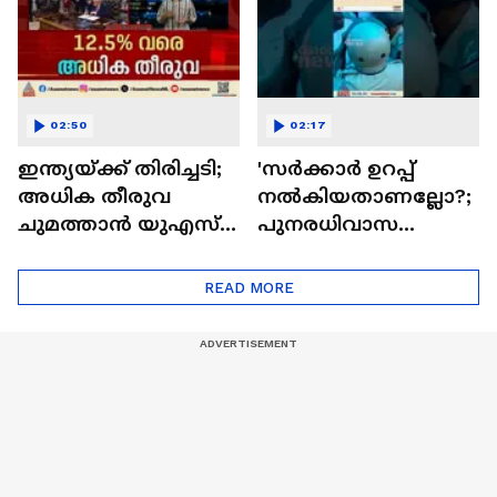
02:50
02:17
ഇന്ത്യയ്ക്ക് തിരിച്ചടി;
'സർക്കാർ ഉറപ്പ്
അധിക തീരുവ
നൽകിയതാണല്ലോ?;
ചുമത്താൻ യുഎസ്;
പുനരധിവാസ
12.5 ശതമാനം വരെ
പാക്കേജിനെക്കുറിച്ച്
അധിക തീരുവ
ജനങ്ങളോട്
READ MORE
സംസാരിച്ചിട്ടില്ല'