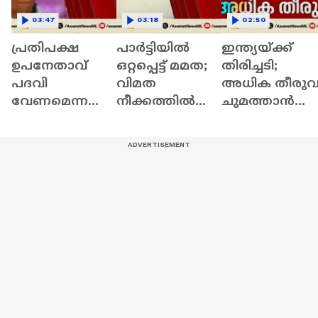
03:47
03:18
02:50
പ്രതിപക്ഷ
പാർട്ടിയിൽ
ഇന്ത്യയ്ക്ക്
ഉപനേതാവ്
ഒറ്റപ്പെട്ട് മമത;
തിരിച്ചടി;
പദവി
വിമത
അധിക തീരു
വേണമെന്ന
നീക്കത്തിൽ
ചുമത്താൻ
ആവശ്യത്തിൽ
ഉലഞ്ഞ്
യുഎസ്; 12.5
ഉറച്ച് സിപിഐ;
തൃണമൂൽ
ശതമാനം വര
വഴങ്ങാതെ
കോൺഗ്രസ്
അധിക തീരു
സിപിഎം