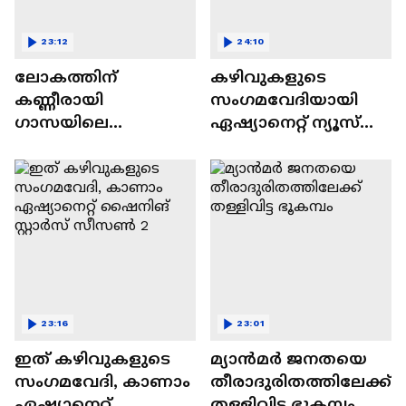
23:12
24:10
ലോകത്തിന്
കഴിവുകളുടെ
കണ്ണീരായി
സംഗമവേദിയായി
ഗാസയിലെ
ഏഷ്യാനെറ്റ് ന്യൂസ്
നിസഹായരായ
ഷൈനിങ് സ്റ്റാർസ്
കുഞ്ഞുങ്ങൾ
സീസൺ 2
23:16
23:01
ഇത് കഴിവുകളുടെ
മ്യാൻമർ ജനതയെ
സംഗമവേദി, കാണാം
തീരാദുരിതത്തിലേക്ക്
ഏഷ്യാനെറ്റ്
തള്ളിവിട്ട ഭൂകമ്പം