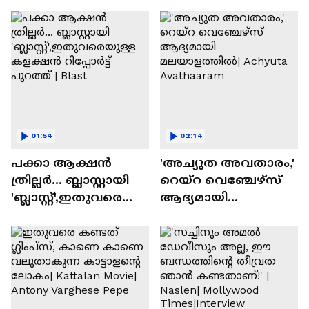
01:54
02:14
പക്കാ ആക്ഷൻ
'അച്യുത അവതാരം,'
ത്രില്ലർ... ബ്ലാസ്റ്റായി
റെയ്റ വെഞ്ചേഴ്‌സ്
'ബ്ലാസ്റ്റ്',ഇതുവരെയു
ആദ്യമായി
ള്ള കളക്ഷൻ
മലയാളത്തിൽ|
റിപ്പോർട്ട് പുറത്ത് |
Achyuta Avathaaram
Blast