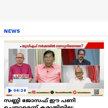
NEWS
06:28
സണ്ണി ജോസഫ് ഈ പണി
ചെയ്യുമെന്ന് കരുതിയില്ല;