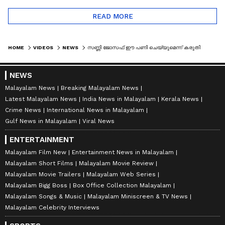
READ MORE
HOME
VIDEOS
NEWS
സണ്ണി ജോസഫ് ഈ പണി ചെയ്യുമെന്ന് കരുതിയില്ല; അക്കാര്യത്തിൽ ഒരു ന്യായീകരണവുമില്ല; ജോർജ്ജ് പൊടിപാറ
NEWS
Malayalam News
Breaking Malayalam News
Latest Malayalam News
India News in Malayalam
Kerala News
Crime News
International News in Malayalam
Gulf News in Malayalam
Viral News
ENTERTAINMENT
Malayalam Film New
Entertainment News in Malayalam
Malayalam Short Films
Malayalam Movie Review
Malayalam Movie Trailers
Malayalam Web Series
Malayalam Bigg Boss
Box Office Collection Malayalam
Malayalam Songs & Music
Malayalam Miniscreen & TV News
Malayalam Celebrity Interviews