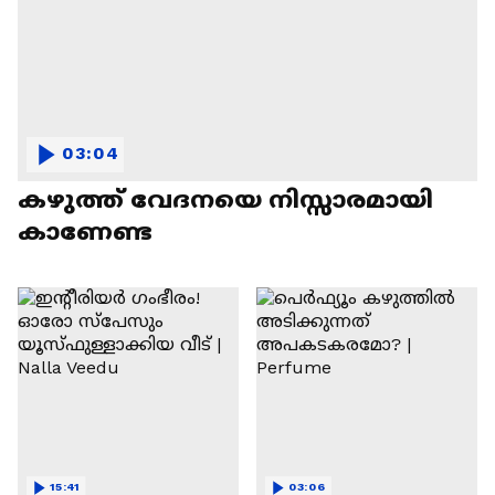
03:04
കഴുത്ത് വേദനയെ നിസ്സാരമായി
കാണേണ്ട
15:41
03:06