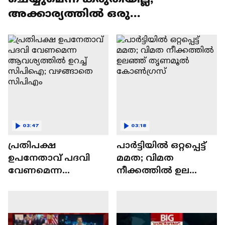
അക്കാര്യത്തിൽ ഒരു
ന്യായീകരണവുമില്ല; ജോർജ്ജ്
പൊടിപാറ
03:47
03:18
പ്രതിപക്ഷ
പാർട്ടിയിൽ ഒറ്റപ്പെട്ട്
ഉപനേതാവ് പദവി
മമത; വിമത
വേണമെന്ന
നീക്കത്തിൽ ഉലഞ്ഞ്
ആവശ്യത്തിൽ ഉറച്ച്
തൃണമൂൽ
സിപിഐ;
കോൺഗ്രസ്
വഴങ്ങാതെ സിപിഎം