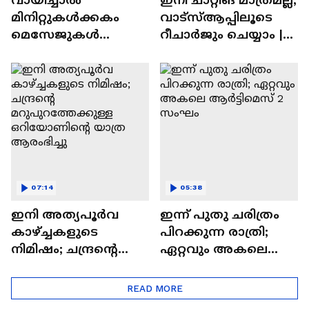
മിനിറ്റുകൾക്കകം
വാട്‌സ്‌ആപ്പിലൂടെ
മെസേജുകള്‍
റീചാർജും ചെയ്യാം |
അപ്രത്യക്ഷമാകും |
WhatsApp Payments |
WhatsApp | Tech Talk
Tech Talk
07:14
05:38
ഇനി അത്യപൂര്‍വ
ഇന്ന് പുതു ചരിത്രം
കാഴ്ച്ചകളുടെ
പിറക്കുന്ന രാത്രി;
നിമിഷം; ചന്ദ്രന്റെ
ഏറ്റവും അകലെ
മറുപുറത്തേക്കുള്ള
ആര്‍ട്ടിമെസ് 2 സംഘം
ഒറിയോണിന്റെ യാത്ര
READ MORE
ആരംഭിച്ചു