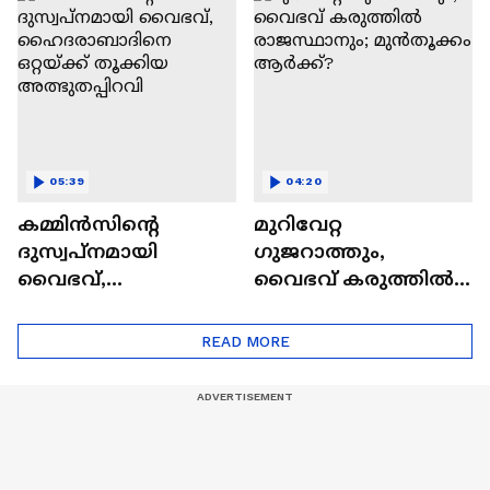
ഇടംപിടിച്ച് തഹ്സിന്‍
മുഹമ്മദ് | FIFA
05:39
04:20
കമ്മിൻസിന്റെ
മുറിവേറ്റ
ദുസ്വപ്നമായി
ഗുജറാത്തും,
വൈഭവ്,
വൈഭവ് കരുത്തില്‍
ഹൈദരാബാദിനെ
രാജസ്ഥാനും;
ഒറ്റയ്ക്ക് തൂക്കിയ
മുൻതൂക്കം ആർക്ക്?
READ MORE
അത്ഭുതപ്പിറവി