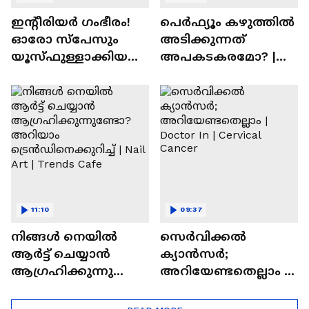
ഇന്റീരിയർ ഗംഭീരം!
പെർഫ്യൂം കഴുത്തിൽ
ഓരോ സ്‌പേസും
അടിക്കുന്നത്
യൂസ്ഫുള്ളാക്കിയ
അപകടകരമോ? |
വീട് | Nalla Veedu
Perfume
11:10
09:37
നിങ്ങൾ നെയിൽ
സെർവിക്കൽ
ആർട്ട് ചെയ്യാൻ
ക്യാൻസർ;
ആഗ്രഹിക്കുന്നുണ്ടോ
അറിയേണ്ടതെല്ലാം |
? അറിയാം
Doctor In | Cervical
ട്രെൻഡിനെക്കുറിച്ച് |
Cancer