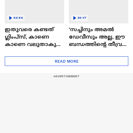
03:50
33:17
ഇതുവരെ കണ്ടത്
'സച്ചിനും അമൽ
ഗ്ലിംപ്സ്, കാണെ
ഡേവീസും അല്ല, ഈ
കാണെ വലുതാകുന്ന
ബന്ധത്തിൻ്റെ തീവ്രത
കാട്ടാളൻ്റെ ലോകം|
ഞാൻ കണ്ടതാണ്!' |
Kattalan Movie|
Naslen| Mollywood
READ MORE
Antony Varghese Pepe
Times|Interview