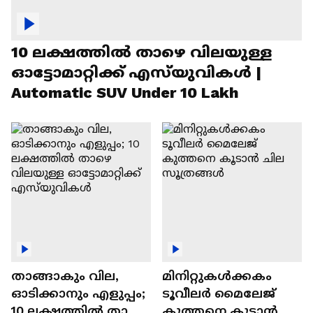
10 ലക്ഷത്തിൽ താഴെ വിലയുള്ള
ഓട്ടോമാറ്റിക്ക് എസ്‍യുവികൾ |
Automatic SUV Under 10 Lakh
താങ്ങാകും വില,
മിനിറ്റുകൾക്കകം
ഓടിക്കാനും എളുപ്പം;
ടൂവീലർ മൈലേജ്
10 ലക്ഷത്തിൽ താഴെ
കുത്തനെ കൂടാൻ