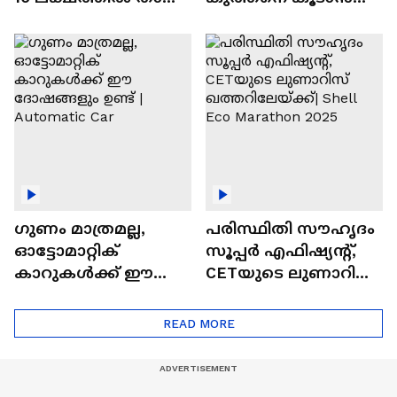
വിലയുള്ള
ചില സൂത്രങ്ങൾ
ഓട്ടോമാറ്റിക്ക്
എസ്‍യുവികൾ
ഗുണം മാത്രമല്ല,
പരിസ്ഥിതി സൗഹൃദം
ഓട്ടോമാറ്റിക്
സൂപ്പർ എഫിഷ്യന്റ്,
കാറുകൾക്ക് ഈ
CETയുടെ ലുണാറിസ്
ദോഷങ്ങളും ഉണ്ട് |
ഖത്തറിലേയ്ക്ക്| Shell
Automatic Car
Eco Marathon 2025
READ MORE