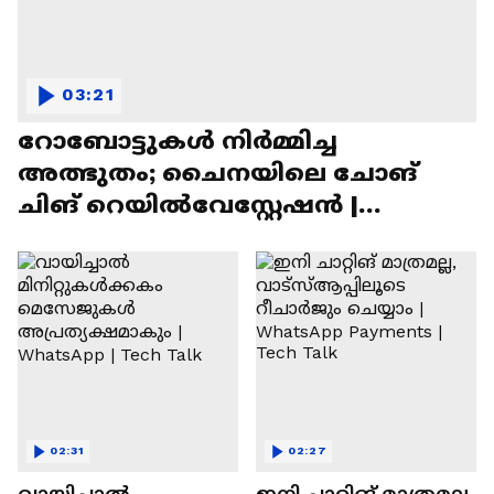
03:21
റോബോട്ടുകൾ നിർമ്മിച്ച
അത്ഭുതം; ചൈനയിലെ ചോങ്
ചിങ് റെയിൽവേസ്റ്റേഷൻ |
Chongqing Railway Station
02:31
02:27
വായിച്ചാൽ
ഇനി ചാറ്റിങ് മാത്രമല്ല,