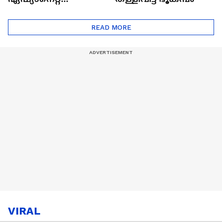
ഷൈനിങ് സ്റ്റാർസ്
സീസൺ 2
READ MORE
VIRAL