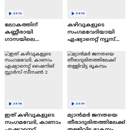
23:12
24:10
ലോകത്തിന്
കഴിവുകളുടെ
കണ്ണീരായി
സംഗമവേദിയായി
ഗാസയിലെ
ഏഷ്യാനെറ്റ് ന്യൂസ്
നിസഹായരായ
ഷൈനിങ് സ്റ്റാർസ്
കുഞ്ഞുങ്ങൾ
സീസൺ 2
23:16
23:01
ഇത് കഴിവുകളുടെ
മ്യാൻമർ ജനതയെ
സംഗമവേദി, കാണാം
തീരാദുരിതത്തിലേക്ക്
ഏഷ്യാനെറ്റ്
തള്ളിവിട്ട ഭൂകമ്പം