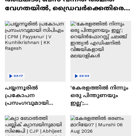
വേഗതയിൽ, ഡ്രൈവര്‍ക്കെതിരെ
കേസെടുക്കും
03:17
03:03
പയ്യന്നൂരില്‍
'കേരളത്തിൽ നിന്നും
പ്രകോപന
ഒരു പിന്തുണയും
പ്രസംഗവുമായി
ഇല്ല';
സിപിഎം | CPM |
റെയിൻഫോറസ്റ്റ്
Payyanur | V
ചലഞ്ച് ഇന്ത്യൻ
Kunhikrishnan | KK
എഡിഷനിൽ
Ragesh
വിജയികളായി