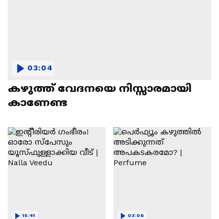
03:04
കഴുത്ത് വേദനയെ നിസ്സാരമായി
കാണേണ്ട
15:41
03:06