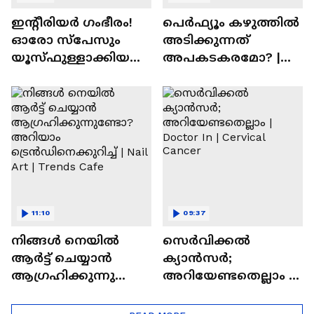
ഇന്റീരിയർ ഗംഭീരം!
പെർഫ്യൂം കഴുത്തിൽ
ഓരോ സ്‌പേസും
അടിക്കുന്നത്
യൂസ്ഫുള്ളാക്കിയ
അപകടകരമോ? |
വീട് | Nalla Veedu
Perfume
11:10
09:37
നിങ്ങൾ നെയിൽ
സെർവിക്കൽ
ആർട്ട് ചെയ്യാൻ
ക്യാൻസർ;
ആഗ്രഹിക്കുന്നുണ്ടോ
അറിയേണ്ടതെല്ലാം |
? അറിയാം
Doctor In | Cervical
ട്രെൻഡിനെക്കുറിച്ച് |
Cancer