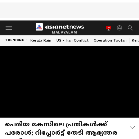
MALAYALAM
TRENDING :
Kerala Rain
US - Iran Conflict
Operation Toofan
Ker
പെരിയ കേസിലെ പ്രതികൾക്ക്
പരോൾ; റിപ്പോർട്ട് തേടി ആഭ്യന്തര