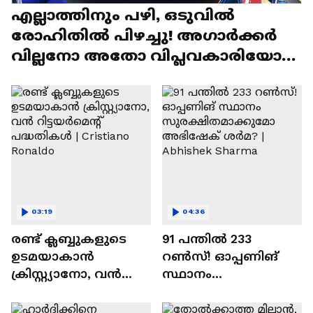
എല്ലാത്തിനും പഴി, ഒടുവില്‍
രോഹിതില്‍ പിഴച്ചു! അഗാര്‍ക്കർ
വില്ലനോ അതോ വിപ്ലവകാരിയോ? |
Ajit Agarkar
03:19
04:36
രണ്ട്‌ ക്ലബ്ബുകളുടെ
91 പന്തില്‍ 233
ഉടമയാകാന്‍
റണ്‍സ്! ഓപ്പണിങ്
ക്രിസ്റ്റ്യാനോ, വന്‍
സ്ഥാനം
റിട്ടയര്‍മെന്റ്‌
സുരക്ഷിതമാക്കുമോ
പദ്ധതികള്‍ | Cristiano
അഭിഷേക് ശർമ? |