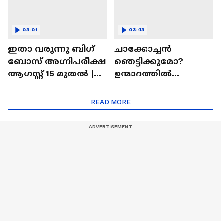
03:01
03:43
ഇതാ വരുന്നു ബിഗ്
ചാക്കോച്ചന്‍
ബോസ് അഗ്നിപരീക്ഷ
ഞെട്ടിക്കുമോ?
ആഗസ്റ്റ് 15 മുതൽ |
ഉന്മാദത്തിൽ
Bigg Boss Agnipariksha
ഒളിഞ്ഞിരിക്കുന്നതെ
ന്ത്?| Unmadham
READ MORE
Movie| Kunchacko
Boban