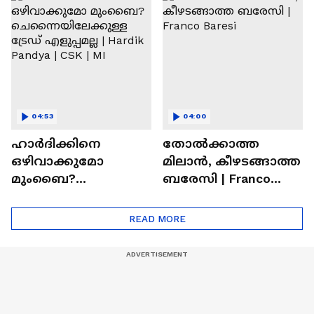
Ronaldo
Abhishek Sharma
04:53
04:00
ഹാർദിക്കിനെ
തോല്‍ക്കാത്ത
ഒഴിവാക്കുമോ
മിലാന്‍, കീഴടങ്ങാത്ത
മുംബൈ?
ബരേസി | Franco
ചെന്നൈയിലേക്കുള്ള
Baresi
ട്രേഡ് എളുപ്പമല്ല |
READ MORE
Hardik Pandya | CSK |
MI