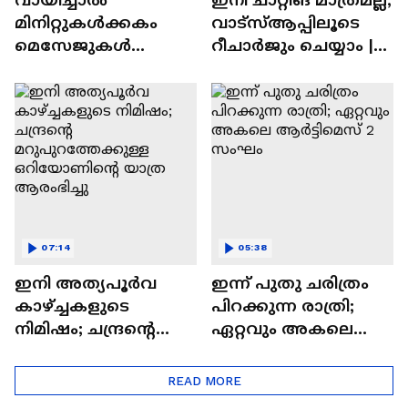
മിനിറ്റുകൾക്കകം
വാട്‌സ്‌ആപ്പിലൂടെ
മെസേജുകള്‍
റീചാർജും ചെയ്യാം |
അപ്രത്യക്ഷമാകും |
WhatsApp Payments |
WhatsApp | Tech Talk
Tech Talk
07:14
05:38
ഇനി അത്യപൂര്‍വ
ഇന്ന് പുതു ചരിത്രം
കാഴ്ച്ചകളുടെ
പിറക്കുന്ന രാത്രി;
നിമിഷം; ചന്ദ്രന്റെ
ഏറ്റവും അകലെ
മറുപുറത്തേക്കുള്ള
ആര്‍ട്ടിമെസ് 2 സംഘം
ഒറിയോണിന്റെ യാത്ര
READ MORE
ആരംഭിച്ചു