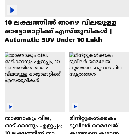
10 ലക്ഷത്തിൽ താഴെ വിലയുള്ള
ഓട്ടോമാറ്റിക്ക് എസ്‍യുവികൾ |
Automatic SUV Under 10 Lakh
താങ്ങാകും വില,
മിനിറ്റുകൾക്കകം
ഓടിക്കാനും എളുപ്പം;
ടൂവീലർ മൈലേജ്
10 ലക്ഷത്തിൽ താഴെ
കുത്തനെ കൂടാൻ