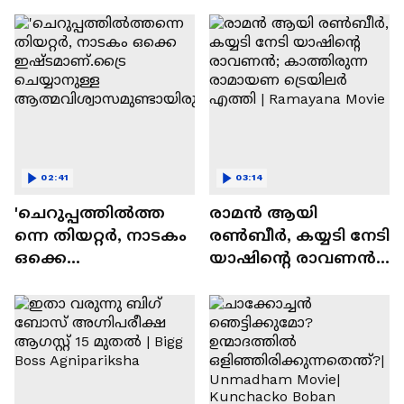
സന്തോഷം'
02:41
03:14
'ചെറുപ്പത്തിൽത്ത
രാമന്‍ ആയി
ന്നെ തിയറ്റർ, നാടകം
രൺബീർ, കയ്യടി നേടി
ഒക്കെ
യാഷിന്റെ രാവണൻ;
ഇഷ്ടമാണ്.ട്രൈ
കാത്തിരുന്ന
ചെയ്യാനുള്ള
രാമായണ ട്രെയിലർ
ആത്മവിശ്വാസമുണ്ടാ
എത്തി | Ramayana
യിരുന്നില്ല'
Movie