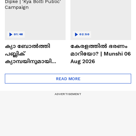
മലയാളികൾ
01:48
02:50
ക്യാ ബോൽത്തി
കേരളത്തിൽ ഭരണം
പബ്ലിക്
മാറിയോ? | Munshi 06
ക്യാമ്പയിനുമായി
Aug 2026
സിജെപി | CJP |
Abhijeet Dipke | 'Kya
READ MORE
Bolti Public' Campaign