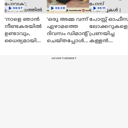
06:57
06:28
05:11
'നാളെ ഞാൻ
'ഒരു അമ്മ വന്ന്
പോസ്റ്റ് ഓഫീസ
നീണ്ടകരയിൽ
ഏഴാമത്തെ
ലോക്കറുകളെ
ഉണ്ടാവും,
ദിവസം ഡിമാൻ്റ്
പ്രണയിച്ച
ധൈര്യമായി
ചെയ്തപ്പോൾ
കള്ളൻ
വീട്ടിലേക്ക്
മാത്രമാണ്
പിടിയിൽ;
പോവുക';
നമ്മുടെ
കവര്‍ച്ച
പ്രതിഷേധത്തി
ഭരണകൂടം
നടത്തിയത്
ൽ ഇടപെട്ട്
ഉണർന്നത്' |
ഏഴ് പോസ്റ്റ്
സുരേഷ് ​ഗോപി
Kollam
ഓഫീസുകൾ |
Theft