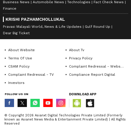
Business News
Automobile News
Technologies
Fact Check News
Finance
KRISHI PAZHAMCHOLLUKAL
Pravasi Malayali World, News & Life Updates
Gulf Round Up
Dear Big Ticket
About Website
About Tv
Terms Of Use
Privacy Policy
CSAM Policy
Complaint Redressal - Website
Complaint Redressal - TV
Compliance Report Digital
Investors
FOLLOW US ON
DOWNLOAD APP
© Copyright 2026 Asianxt Digital Technologies Private Limited (Formerly
known as Asianet News Media & Entertainment Private Limited) | All Rights
Reserved