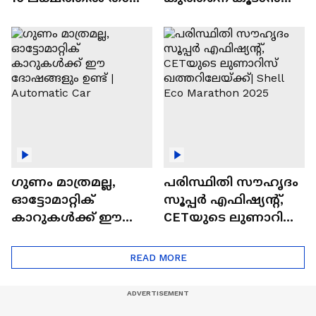
വിലയുള്ള
ചില സൂത്രങ്ങൾ
ഓട്ടോമാറ്റിക്ക്
എസ്‍യുവികൾ
ഗുണം മാത്രമല്ല,
പരിസ്ഥിതി സൗഹൃദം
ഓട്ടോമാറ്റിക്
സൂപ്പർ എഫിഷ്യന്റ്,
കാറുകൾക്ക് ഈ
CETയുടെ ലുണാറിസ്
ദോഷങ്ങളും ഉണ്ട് |
ഖത്തറിലേയ്ക്ക്| Shell
Automatic Car
Eco Marathon 2025
READ MORE