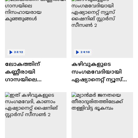
വിവാദവും
23:12
24:10
ലോകത്തിന്
കഴിവുകളുടെ
കണ്ണീരായി
സംഗമവേദിയായി
ഗാസയിലെ
ഏഷ്യാനെറ്റ് ന്യൂസ്
നിസഹായരായ
ഷൈനിങ് സ്റ്റാർസ്
കുഞ്ഞുങ്ങൾ
സീസൺ 2