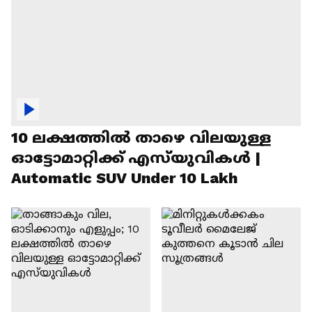
10 ലക്ഷത്തിൽ താഴെ വിലയുള്ള
ഓട്ടോമാറ്റിക്ക് എസ്‍യുവികൾ |
Automatic SUV Under 10 Lakh