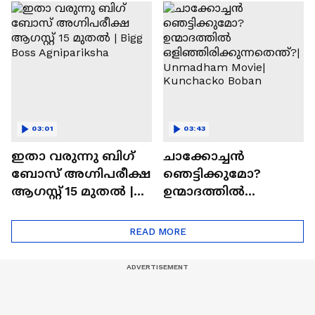
ഇഷ്ടമാണ്.ട്രൈ
കാത്തിരുന്ന
ചെയ്യാനുള്ള
രാമായണ ട്രെയിലർ
ആത്മവിശ്വാസമുണ്ടാ
എത്തി | Ramayana
യിരുന്നില്ല'
Movie
03:01
03:43
ഇതാ വരുന്നു ബിഗ്
ചാക്കോച്ചന്‍
ബോസ് അഗ്നിപരീക്ഷ
ഞെട്ടിക്കുമോ?
ആഗസ്റ്റ് 15 മുതൽ |
ഉന്മാദത്തിൽ
Bigg Boss Agnipariksha
ഒളിഞ്ഞിരിക്കുന്നതെ
ന്ത്?| Unmadham
READ MORE
Movie| Kunchacko
Boban