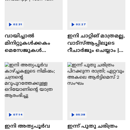
02:31
02:27
വായിച്ചാൽ
ഇനി ചാറ്റിങ് മാത്രമല്ല,
മിനിറ്റുകൾക്കകം
വാട്‌സ്‌ആപ്പിലൂടെ
മെസേജുകള്‍
റീചാർജും ചെയ്യാം |
അപ്രത്യക്ഷമാകും |
WhatsApp Payments |
WhatsApp | Tech Talk
Tech Talk
07:14
05:38