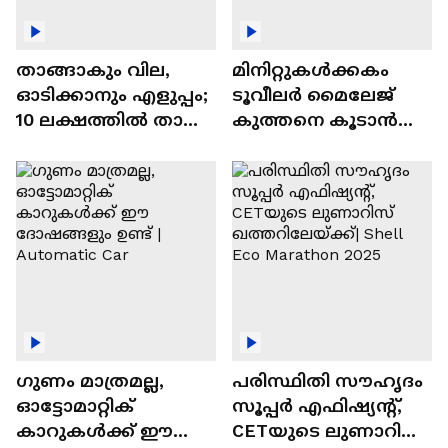
താങ്ങാകും വില,
മിനിറ്റുകൾക്കകം
ഓടിക്കാനും എളുപ്പം;
ടൂവീലർ മൈലേജ്
10 ലക്ഷത്തിൽ താഴെ
കുത്തനെ കൂടാൻ
വിലയുള്ള
ചില സൂത്രങ്ങൾ
ഓട്ടോമാറ്റിക്ക്
എസ്‍യുവികൾ
ഗുണം മാത്രമല്ല,
പരിസ്ഥിതി സൗഹൃദം
ഓട്ടോമാറ്റിക്
സൂപ്പർ എഫിഷ്യന്റ്,