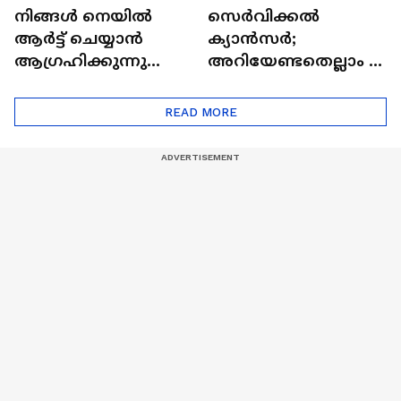
11:10
09:37
നിങ്ങൾ നെയിൽ
സെർവിക്കൽ
ആർട്ട് ചെയ്യാൻ
ക്യാൻസർ;
ആഗ്രഹിക്കുന്നുണ്ടോ
അറിയേണ്ടതെല്ലാം |
? അറിയാം
Doctor In | Cervical
ട്രെൻഡിനെക്കുറിച്ച് |
Cancer
READ MORE
Nail Art | Trends Cafe