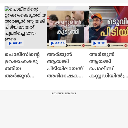
03:42
05:04
11:12
പൊലീസിന്റെ
അർജുൻ
അർജുൻ
ഉറക്കംകെടു
ആയങ്കി
ആയങ്കി
ത്തിയ
പിടിയിലായത്
പൊലീസ്
അർജുൻ
അഭിഭാഷകയെ
കസ്റ്റഡിയിൽ;
ആയങ്കി
കാണാനെത്തി
പിടിയിലായത്
പിടിയിലായത്
യപ്പോഴോ?;
കണ്ണൂരിലെ
പുലർച്ചെ 2:15-
അറസ്റ്റ്
അപാർട്ട്മെന്റി
ഓടെ
ആഭ്യന്തര
ൽ നിന്ന്
മന്ത്രിയെ
അപമാനിച്ചതി