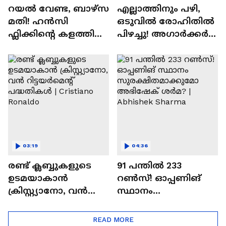
04:37
05:51
റയല്‍ വേണ്ട, ബാഴ്‌സ
എല്ലാത്തിനും പഴി,
മതി! ഹൻസി
ഒടുവില്‍ രോഹിതില്‍
ഫ്ലിക്കിന്റെ കളത്തില്‍
പിഴച്ചു! അഗാര്‍ക്കർ
റോഡ്രി ഫിറ്റോ? |
വില്ലനോ അതോ
Rodri | Barcelona
വിപ്ലവകാരിയോ? |
Ajit Agarkar
03:19
04:36
രണ്ട്‌ ക്ലബ്ബുകളുടെ
91 പന്തില്‍ 233
ഉടമയാകാന്‍
റണ്‍സ്! ഓപ്പണിങ്
ക്രിസ്റ്റ്യാനോ, വന്‍
സ്ഥാനം
റിട്ടയര്‍മെന്റ്‌
സുരക്ഷിതമാക്കുമോ