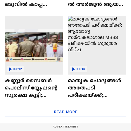
കാപ്പ കുരുക്ക്?;
നീക്കങ്ങൾക്കൊടുവി
ഒടുവിൽ കാപ്പ
ൽ അർജുൻ ആയങ്കി
ചുമത്താൻ
അറസ്റ്റിൽ;
നീക്കവുമായി
പ്രതിയിലേക്കെത്താ
പൊലീസ് | Arjun
ൻ സഹായിച്ചത്
Aayanki | Kannur
ഓട്ടോ ‍ഡ്രൈവർ
03:17
03:16
കണ്ണൂര്‍ സൈബര്‍
മാതൃക ചോദ്യങ്ങൾ
പൊലീസ് സ്റ്റേഷന്റെ
അതേപടി
സുരക്ഷ കൂട്ടി;
പരീക്ഷയ്ക്ക്;
ആയങ്കിയെ
ആരോഗ്യ
മജിസട്രേറ്റിന് മുന്നിൽ
സര്‍വകലാശാല
READ MORE
ഉടൻ ഹാജരാക്കും
MBBS പരീക്ഷയിൽ