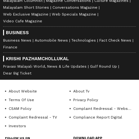
India Art Magazine Malayalam
Malayalam Books
Malayalam Columnist
Magazine Conversations
Culture Magazines
Malayalam Short Stories
Conversations Magazine
Web Exclusive Magazine
Web Specials Magazine
Video Cafe Magazine
BUSINESS
Business News
Automobile News
Technologies
Fact Check News
Finance
KRISHI PAZHAMCHOLLUKAL
Pravasi Malayali World, News & Life Updates
Gulf Round Up
Dear Big Ticket
About Website
About Tv
Terms Of Use
Privacy Policy
CSAM Policy
Complaint Redressal - Website
Complaint Redressal - TV
Compliance Report Digital
Investors