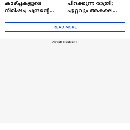
ഇനി അത്യപൂര്‍വ
ഇന്ന് പുതു ചരിത്രം
കാഴ്ച്ചകളുടെ
പിറക്കുന്ന രാത്രി;
നിമിഷം; ചന്ദ്രന്റെ
ഏറ്റവും അകലെ
മറുപുറത്തേക്കുള്ള
ആര്‍ട്ടിമെസ് 2 സംഘം
ഒറിയോണിന്റെ യാത്ര
READ MORE
ആരംഭിച്ചു