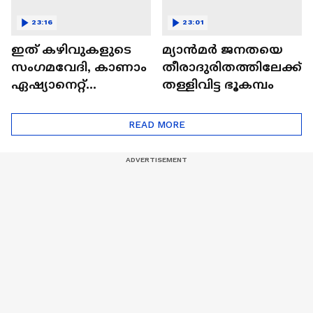
23:16
23:01
ഇത് കഴിവുകളുടെ
മ്യാൻമർ ജനതയെ
സംഗമവേദി, കാണാം
തീരാദുരിതത്തിലേക്ക്
ഏഷ്യാനെറ്റ്
തള്ളിവിട്ട ഭൂകമ്പം
ഷൈനിങ് സ്റ്റാർസ്
സീസൺ 2
READ MORE