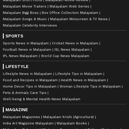
Malayalam Film New
Entertainment News in Malayalam
Malayalam Short Films
Malayalam Movie Review
Malayalam Movie Trailers
Malayalam Web Series
Malayalam Bigg Boss
Box Office Collection Malayalam
Malayalam Songs & Music
Malayalam Miniscreen & TV News
Malayalam Celebrity Interviews
SPORTS
Sports News in Malayalam
Cricket News in Malayalam
Football News in Malayalam
ISL News Malayalam
IPL News Malayalam
World Cup News Malayalam
LIFESTYLE
Lifestyle News in Malayalam
Lifestyle Tips in Malayalam
Food and Recipes in Malayalam
Health News in Malayalam
Home Decor Tips in Malayalam
Woman Lifestyle Tips in Malayalam
Pets & Animals Care Tips
Well-being & Mental Health News Malayalam
MAGAZINE
Malayalam Magazines
Malayalam Krishi (Agriculture)