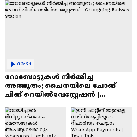
03:21
റോബോട്ടുകൾ നിർമ്മിച്ച
അത്ഭുതം; ചൈനയിലെ ചോങ്
ചിങ് റെയിൽവേസ്റ്റേഷൻ |
Chongqing Railway Station