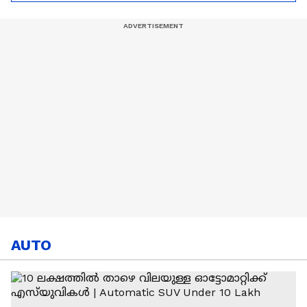
പദ്ധതികള്‍ | Cristiano
അഭിഷേക് ശർമ? |
READ MORE
Ronaldo
Abhishek Sharma
AUTO