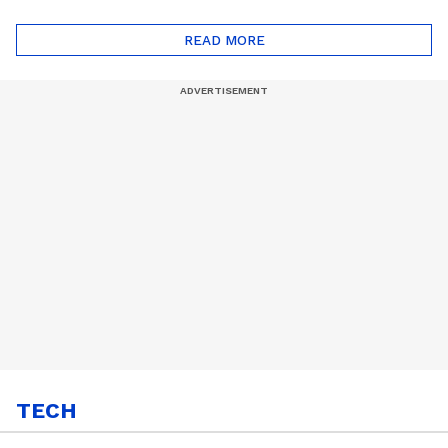
കാറുകൾക്ക് ഈ
CETയുടെ ലുണാറിസ്
ദോഷങ്ങളും ഉണ്ട് |
ഖത്തറിലേയ്ക്ക്| Shell
Automatic Car
Eco Marathon 2025
READ MORE
TECH