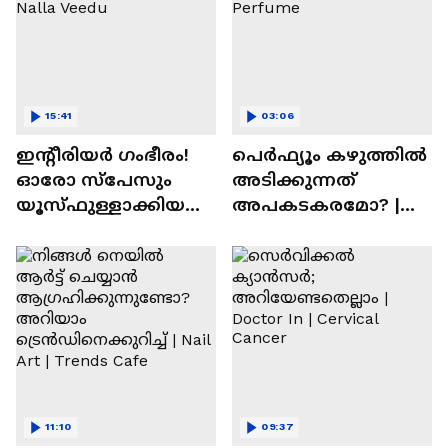
15:41
03:06
ഇന്റീരിയർ ഗംഭീരം!
പെർഫ്യൂം കഴുത്തിൽ
ഓരോ സ്‌പേസും
അടിക്കുന്നത്
യൂസ്ഫുള്ളാക്കിയ
അപകടകരമോ? |
വീട് | Nalla Veedu
Perfume