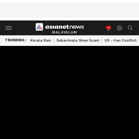
MALAYALAM
TRENDING :
Kerala Rain
Sabarimala Ghee Scam
US - Iran Conflict