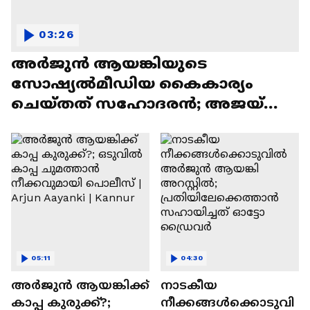
03:26
അർജുൻ ആയങ്കിയുടെ
സോഷ്യൽമീഡിയ കൈകാര്യം
ചെയ്തത് സഹോദരൻ; അ‍ജയ്
ആയങ്കി അറസ്റ്റിൽ | Arjun Aayanki
05:11
04:30
അർജുൻ ആയങ്കിക്ക്
നാടകീയ