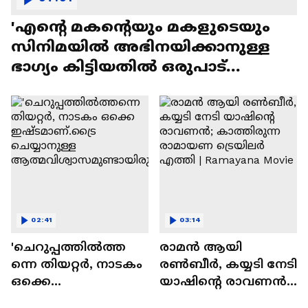
07:01
'എന്റെ മകന്റെയും മകളുടെയും
സിനിമയിൽ അഭിനയിക്കാനുള്ള
ഭാഗ്യം കിട്ടിയതിൽ ഒരുപാട്
സന്തോഷം'
02:41
03:14
'ചെറുപ്പത്തിൽത്ത
രാമന്‍ ആയി
ന്നെ തിയറ്റർ, നാടകം
രൺബീർ, കയ്യടി നേടി
ഒക്കെ
യാഷിന്റെ രാവണൻ;