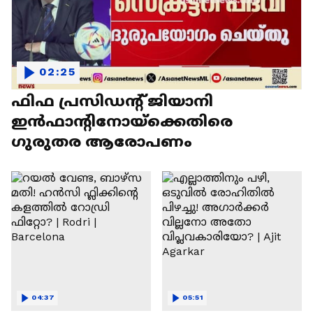
02:25
ഫിഫ പ്രസിഡന്റ് ജിയാനി
ഇൻഫാന്റിനോയ്‌ക്കെതിരെ
ഗുരുതര ആരോപണം