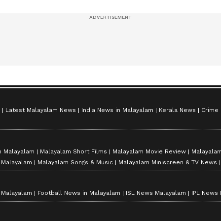
സീസൺ 2
Latest Malayalam News
India News in Malayalam
Kerala News
Crime
n Malayalam
Malayalam Short Films
Malayalam Movie Review
Malayalam
n Malayalam
Malayalam Songs & Music
Malayalam Miniscreen & TV News
n Malayalam
Football News in Malayalam
ISL News Malayalam
IPL News