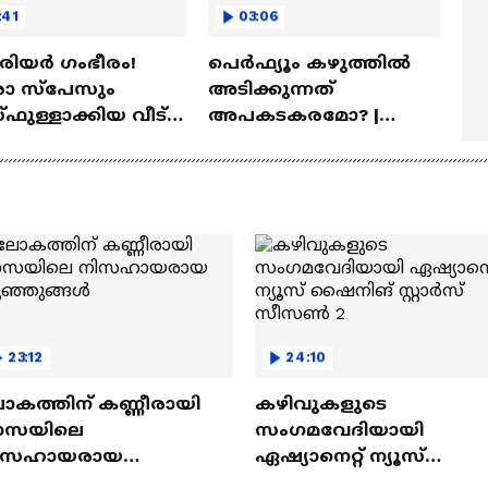
:41
03:06
ീരിയർ ഗംഭീരം!
പെർഫ്യൂം കഴുത്തിൽ
 സ്‌പേസും
അടിക്കുന്നത്
ഫുള്ളാക്കിയ വീട് |
അപകടകരമോ? |
a Veedu
Perfume
23:12
24:10
ോകത്തിന് കണ്ണീരായി
കഴിവുകളുടെ
ാസയിലെ
സംഗമവേദിയായി
ിസഹായരായ
ഏഷ്യാനെറ്റ് ന്യൂസ്
ുഞ്ഞുങ്ങൾ
ഷൈനിങ് സ്റ്റാർസ്