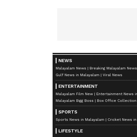
NEWS
Malayalam News
Breaking Malayalam News
Gulf News in Malayalam
Viral News
ENTERTAINMENT
Malayalam Film New
Entertainment News i
Malayalam Bigg Boss
Box Office Collectio
SPORTS
Sports News in Malayalam
Cricket News i
LIFESTYLE