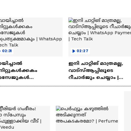
02:31
02:27
ായിച്ചാൽ
ഇനി ചാറ്റിങ് മാത്രമല്ല,
നിറ്റുകൾക്കകം
വാട്‌സ്‌ആപ്പിലൂടെ
െസേജുകള്‍
റീചാർജും ചെയ്യാം |
്രത്യക്ഷമാകും |
WhatsApp Payments | Te
atsApp | Tech Talk
Talk