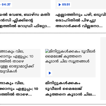
04:37
05:51
ല്‍ വേണ്ട, ബാഴ്‌സ മതി!
എല്ലാത്തിനും പഴി, ഒടുവി
സി ഫ്ലിക്കിന്റെ
രോഹിതില്‍ പിഴച്ചു!
ത്തില്‍ റോഡ്രി ഫിറ്റോ?
അഗാര്‍ക്കർ വില്ലനോ
Rodri | Barcelona
അതോ വിപ്ലവകാരിയോ?
Ajit Agarkar
ങാകും വില,
മിനിറ്റുകൾക്കകം
്കാനും എളുപ്പം; 10
ടൂവീലർ മൈലേജ്
ഷത്തിൽ താഴെ
കുത്തനെ കൂടാൻ ചില
ുള്ള ഓട്ടോമാറ്റിക്ക്
സൂത്രങ്ങൾ
‍യുവികൾ