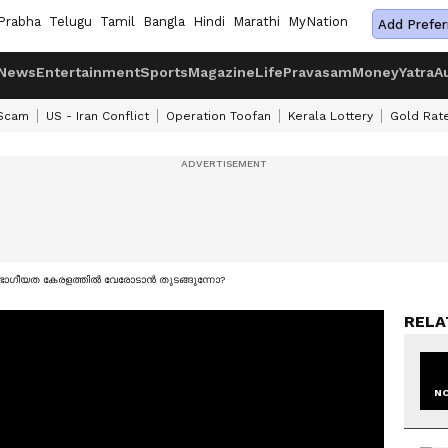
Prabha
Telugu
Tamil
Bangla
Hindi
Marathi
MyNation
Add Prefer
News
Entertainment
Sports
Magazine
Life
Pravasam
Money
Yatra
A
 Scam
US - Iran Conflict
Operation Toofan
Kerala Lottery
Gold Rat
വിഭാഗീയത കേരളത്തിൽ വേരോടാൻ തുടങ്ങുന്നോ?
RELA
NO