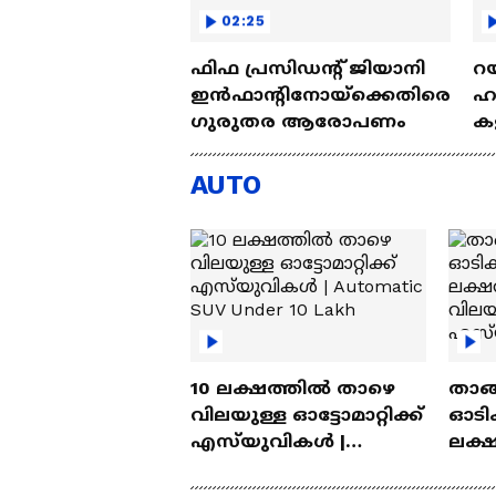
02:25
ഫിഫ പ്രസിഡന്റ് ജിയാനി
റയ
ഇൻഫാന്റിനോയ്‌ക്കെതിരെ
ഹൻ
ഗുരുതര ആരോപണം
കള
| 
AUTO
10 ലക്ഷത്തിൽ താഴെ
താങ്
വിലയുള്ള ഓട്ടോമാറ്റിക്ക്
ഓടിക
എസ്‍യുവികൾ |
ലക്
Automatic SUV Under 10
വിലയ
Lakh
എസ്