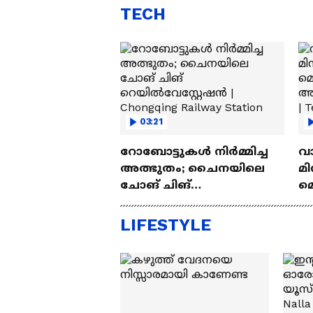
TECH
03:21
റോബോട്ടുകൾ നിർമ്മിച്ച
വ
അത്ഭുതം; ചൈനയിലെ
മി
ചോങ് ചിങ്
മ
റെയിൽവേസ്റ്റേഷൻ |
അപ
Chongqing Railway Station
Wh
LIFESTYLE