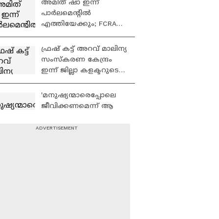
അമിത് ഷാ ഇന്ന്
പാർലമെന്റിൽ
എത്തിയേക്കും; FCRA
ബില്ലിൽ കേന്ദ്രം
അയയുമോ??
ഫ്രഷ് കട്ട് അറവ് മാലിന്യ
സംസ്കരണ കേന്ദ്രം
ഇന്ന് ജില്ലാ കളക്ടറുടെ
പ്രതിനിധി സംഘം
സന്ദർശിച്ചേക്കും
'മനുഷ്യന്മാരെപ്പോലെ
ജീവിക്കണമെന്ന് ആ​
ഗ്രഹമുണ്ട്, ആരെയും
കുറ്റം പറയാനില്ല';
ഇനിയും വീടില്ലാതെ
ഗ്രാമീണ മേഖലയിൽ
ഇവർ
സ്വകാര്യ
ആശുപത്രികളെ
ആശ്രയിക്കുന്നവരുടെ
എണ്ണം കൂടുന്നുവെന്ന്
മകളെ പ്രണയിച്ചതിലെ
റിപ്പോർട്ട്
പക; കോഴിക്കോട് മൂന്ന്
യുവാക്കൾക്ക് വെട്ടേറ്റു