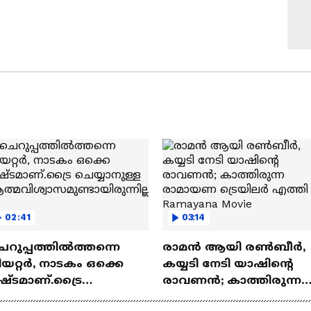
02:41
03:14
െറുപ്പത്തിൽത്തന്നെ
രാമന്‍ ആയി രൺബീർ,
യറ്റർ, നാടകം ഒക്കെ
കയ്യടി നേടി യാഷിന്റെ
ഷ്ടമാണ്.ട്രൈ
രാവണൻ; കാത്തിരുന്ന
യ്യാനുള്ള
രാമായണ ട്രെയിലർ