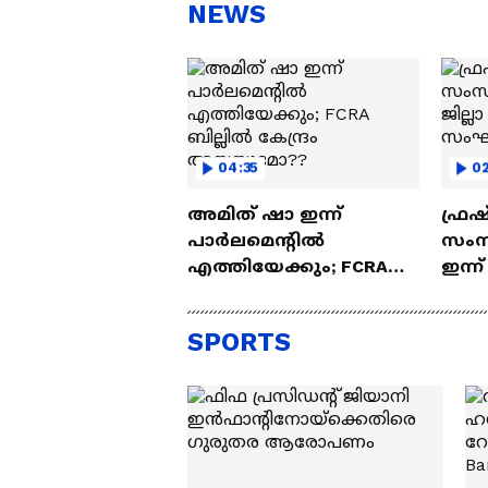
സന്തോഷം'
ആ
NEWS
ന്ന
04:35
02
അമിത് ഷാ ഇന്ന്
ഫ്രഷ
പാർലമെന്റിൽ
സംസ
എത്തിയേക്കും; FCRA
ഇന്ന്
ബില്ലിൽ കേന്ദ്രം
പ്ര
അയയുമോ??
സന്ദ
SPORTS