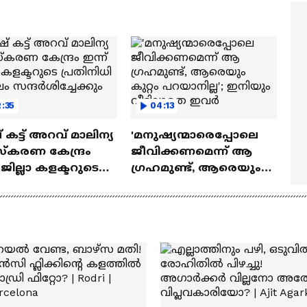
ത്മവിശ്വാസമുണ്ടായിരു
എത്തി | Ramayana Movie
ില്ല'
:35
04:13
് കട്ട് അറവ് മാലിന്യ
'മനുഷ്യന്മാരെപ്പോലെ
്കരണ കേന്ദ്രം
ജീവിക്കണമെന്ന് ആ​
 ജില്ലാ കളക്ടറുടെ
ഗ്രഹമുണ്ട്, ആരെയും
തിനിധി സംഘം
കുറ്റം പറയാനില്ല';
ർശിച്ചേക്കും
ഇനിയും വീടില്ലാതെ
ഇവർ