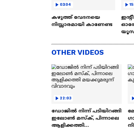
03:04
15
കഴുത്ത് വേദനയെ
ഇന്റ
നിസ്സാരമായി കാണേണ്ട
ഓരോ
യൂസ്
Nall
OTHER VIDEOS
22:03
ഡോജിൽ നിന്ന് പടിയിറങ്ങി
ല
ഇലോൺ മസ്ക്, പിന്നാലെ
ഗ
ആളിക്കത്തി
ന
മയക്കുമരുന്ന് വിവാദവും
ക