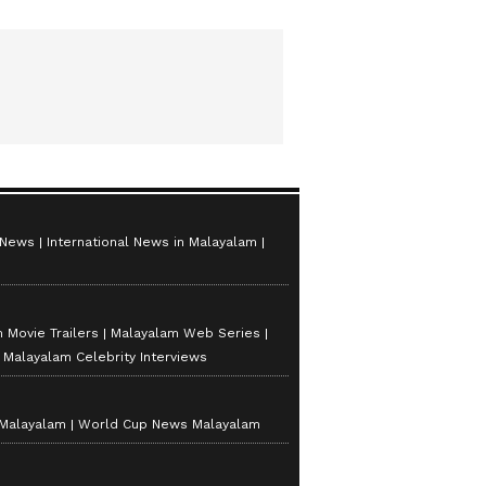
 News
International News in Malayalam
 Movie Trailers
Malayalam Web Series
Malayalam Celebrity Interviews
 Malayalam
World Cup News Malayalam