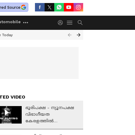
red Source
utomobile
e Today
TED VIDEO
ഭൂരിപക്ഷ - ന്യൂനപക്ഷ
വിഭാഗീയത
W PLAYING
കേരളത്തിൽ
വേരോടാൻ
തുടങ്ങുന്നോ?