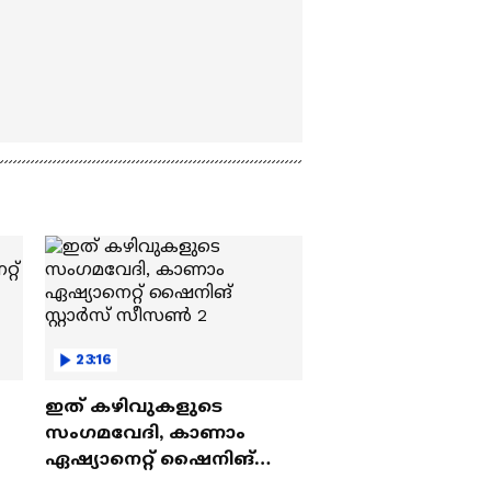
23:16
ഇത് കഴിവുകളുടെ
സംഗമവേദി, കാണാം
ഏഷ്യാനെറ്റ് ഷൈനിങ്
സ്റ്റാർസ് സീസൺ 2