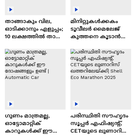
താങ്ങാകും വില,
മിനിറ്റുകൾക്കകം
ഓടിക്കാനും എളുപ്പം;
ടൂവീലർ മൈലേജ്
10 ലക്ഷത്തിൽ താഴെ
കുത്തനെ കൂടാൻ
വിലയുള്ള
ചില സൂത്രങ്ങൾ
ഓട്ടോമാറ്റിക്ക്
എസ്‍യുവികൾ
ഗുണം മാത്രമല്ല,
പരിസ്ഥിതി സൗഹൃദം
ഓട്ടോമാറ്റിക്
സൂപ്പർ എഫിഷ്യന്റ്,
കാറുകൾക്ക് ഈ
CETയുടെ ലുണാറിസ്