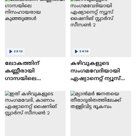
23:12
24:10
ലോകത്തിന്
കഴിവുകളുടെ
കണ്ണീരായി
സംഗമവേദിയായി
ഗാസയിലെ
ഏഷ്യാനെറ്റ് ന്യൂസ്
നിസഹായരായ
ഷൈനിങ് സ്റ്റാർസ്
കുഞ്ഞുങ്ങൾ
സീസൺ 2