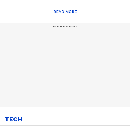
ദോഷങ്ങളും ഉണ്ട് |
ഖത്തറിലേയ്ക്ക്| Shell
Automatic Car
Eco Marathon 2025
READ MORE
TECH