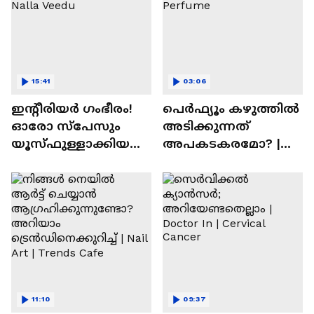
15:41
03:06
ഇന്റീരിയർ ഗംഭീരം!
പെർഫ്യൂം കഴുത്തിൽ
ഓരോ സ്‌പേസും
അടിക്കുന്നത്
യൂസ്ഫുള്ളാക്കിയ
അപകടകരമോ? |
വീട് | Nalla Veedu
Perfume
11:10
09:37