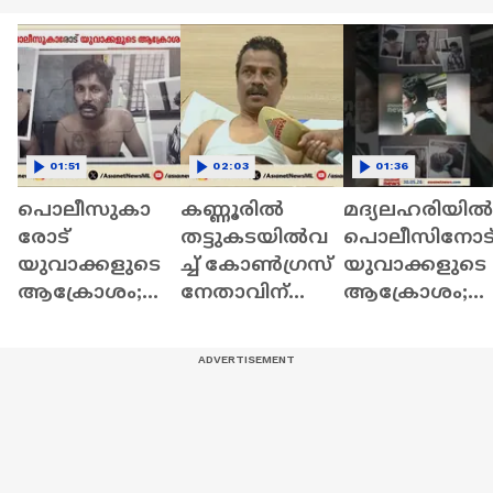
01:51
02:03
01:36
പൊലീസുകാ
കണ്ണൂരിൽ
മദ്യലഹരിയിൽ
രോട്
തട്ടുകടയിൽവ
പൊലീസിനോട
യുവാക്കളുടെ
ച്ച് കോൺഗ്രസ്
യുവാക്കളുടെ
ആക്രോശം;
നേതാവിന്
ആക്രോശം;
ലഹരി
പൊലീസുകാരു
പിന്നാലെ
ഉപയോഗിച്ച്
ടെ
കല്ലേറ്,
പ്രശ്‍നമുണ്ടാ
ക്രൂരമർദ്ദനമേ
കൊച്ചിയിൽ
ക്കി
റ്റെന്ന് പരാതി |
അഞ്ച് പേർ
Kannur
പൊലീസ്
കസ്റ്റഡിയിൽ