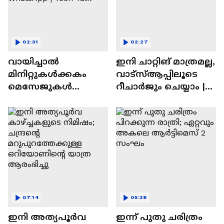
02:31
02:27
വായിച്ചാൽ
ഇനി ചാറ്റിങ് മാത്രമല്ല,
മിനിറ്റുകൾക്കകം
വാട്‌സ്‌ആപ്പിലൂടെ
മെസേജുകള്‍
റീചാർജും ചെയ്യാം |
അപ്രത്യക്ഷമാകും |
WhatsApp Payments |
WhatsApp | Tech Talk
Tech Talk
07:14
05:38
ഇനി അത്യപൂര്‍വ
ഇന്ന് പുതു ചരിത്രം