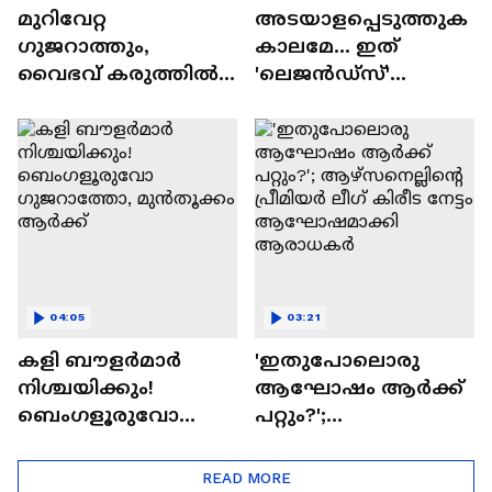
മുറിവേറ്റ
അടയാളപ്പെടുത്തുക
ഗുജറാത്തും,
കാലമേ... ഇത്
വൈഭവ് കരുത്തില്‍
'ലെജൻഡ്‌സ്'
രാജസ്ഥാനും;
കളത്തിലിറങ്ങുന്ന
മുൻതൂക്കം ആർക്ക്?
അവസാന ലോകകപ്പ്
04:05
03:21
കളി ബൗളര്‍മാര്‍
'ഇതുപോലൊരു
നിശ്ചയിക്കും!
ആഘോഷം ആർക്ക്
ബെംഗളൂരുവോ
പറ്റും?';
ഗുജറാത്തോ,
ആഴ്സനെല്ലിന്റെ
മുൻതൂക്കം ആർക്ക്
പ്രീമിയർ ലീ​ഗ് കിരീട
READ MORE