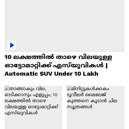
10 ലക്ഷത്തിൽ താഴെ വിലയുള്ള
ഓട്ടോമാറ്റിക്ക് എസ്‍യുവികൾ |
Automatic SUV Under 10 Lakh