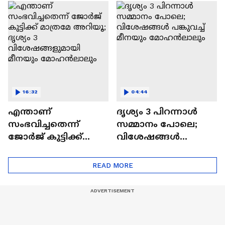
Kattalan Movie|
Naslen| Mollywood
Antony Varghese Pepe
Times|Interview
16:32
04:44
എന്താണ്
ദൃശ്യം 3 പിറന്നാൾ
സംഭവിച്ചതെന്ന്
സമ്മാനം പോലെ;
ജോർജ് കുട്ടിക്ക്
വിശേഷങ്ങൾ
മാത്രമേ അറിയൂ;
പങ്കുവച്ച് മീനയും
ദൃശ്യം 3
മോഹൻലാലും
READ MORE
വിശേഷങ്ങളുമായി
മീനയും
മോഹൻലാലും