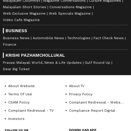
Malayalam Columnist
Magazine Conversations
Culture Magazines
Malayalam Short Stories
Conversations Magazine
Web Exclusive Magazine
Web Specials Magazine
Video Cafe Magazine
BUSINESS
Business News
Automobile News
Technologies
Fact Check News
Finance
KRISHI PAZHAMCHOLLUKAL
Pravasi Malayali World, News & Life Updates
Gulf Round Up
Dear Big Ticket
About Website
About Tv
Terms Of Use
Privacy Policy
CSAM Policy
Complaint Redressal - Website
Complaint Redressal - TV
Compliance Report Digital
Investors
FOLLOW US ON
DOWNLOAD APP