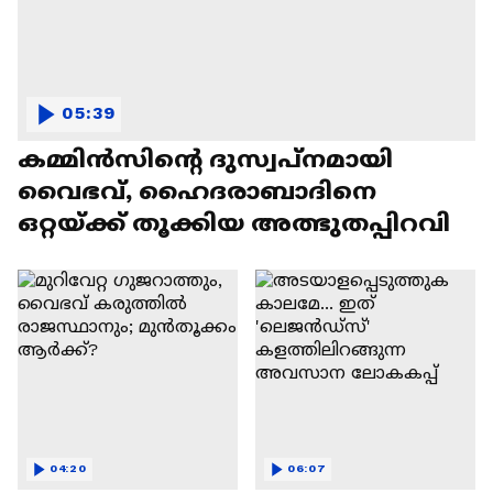
05:39
കമ്മിൻസിന്റെ ദുസ്വപ്നമായി
വൈഭവ്, ഹൈദരാബാദിനെ
ഒറ്റയ്ക്ക് തൂക്കിയ അത്ഭുതപ്പിറവി
04:20
06:07