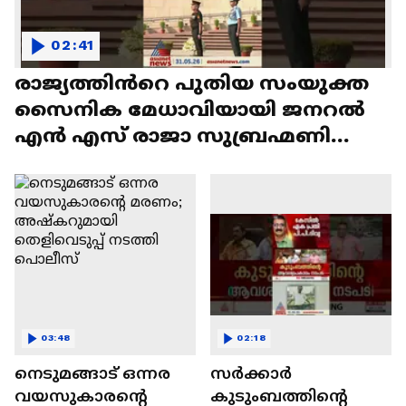
02:41
രാജ്യത്തിൻറെ പുതിയ സംയുക്ത
സൈനിക മേധാവിയായി ജനറല്‍
എന്‍ എസ് രാജാ സുബ്രഹ്മണി
സ്ഥാനം ഏറ്റെടുത്തു
03:48
02:18
നെടുമങ്ങാട് ഒന്നര
സർക്കാർ
വയസുകാരന്റെ
കുടുംബത്തിന്റെ