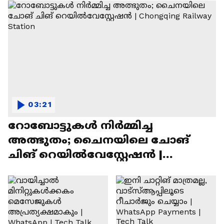
03:21
റോബോട്ടുകൾ നിർമ്മിച്ച
അത്ഭുതം; ചൈനയിലെ ചോങ്
ചിങ് റെയിൽവേസ്റ്റേഷൻ |
Chongqing Railway Station