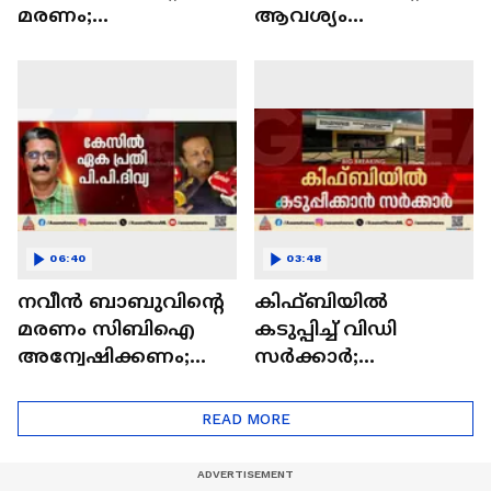
മരണം;
ആവശ്യം
അഷ്കറുമായി
അംഗീകരിച്ചു?;
തെളിവെടുപ്പ് നടത്തി
എഡിഎം നവീൻ
പൊലീസ്
ബാബുവിന്റെ മരണം
അന്വേഷിക്കാൻ
സിബിഐ?
06:40
03:48
നവീൻ ബാബുവിന്റെ
കിഫ്ബിയിൽ
മരണം സിബിഐ
കടുപ്പിച്ച് വിഡി
അന്വേഷിക്കണം;
സർക്കാർ;
മുഖ്യമന്ത്രിയെ കണ്ട്
നിയമനങ്ങളും
കുടുംബം
സാമ്പത്തിക
READ MORE
സ്രോതസും
പരിശോധിക്കും