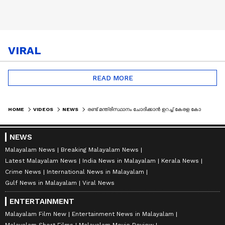
VIRAL
READ MORE
HOME
VIDEOS
NEWS
രണ്ട് മന്ത്രിസ്ഥാനം ചോദിക്കാൻ ഉറച്ച് കേരള കോൺ​ഗ്രസ് ജോസഫ് വിഭാ​ഗം
NEWS
Malayalam News
Breaking Malayalam News
Latest Malayalam News
India News in Malayalam
Kerala News
Crime News
International News in Malayalam
Gulf News in Malayalam
Viral News
ENTERTAINMENT
Malayalam Film New
Entertainment News in Malayalam
Malayalam Short Films
Malayalam Movie Review