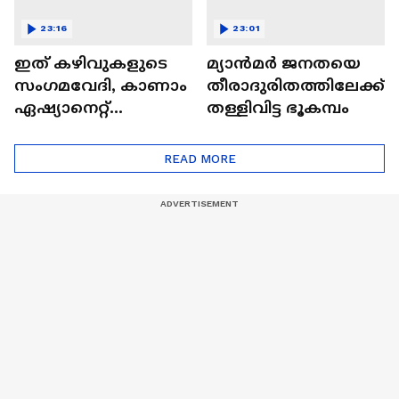
23:16
23:01
ഇത് കഴിവുകളുടെ
മ്യാൻമർ ജനതയെ
സംഗമവേദി, കാണാം
തീരാദുരിതത്തിലേക്ക്
ഏഷ്യാനെറ്റ്
തള്ളിവിട്ട ഭൂകമ്പം
ഷൈനിങ് സ്റ്റാർസ്
സീസൺ 2
READ MORE