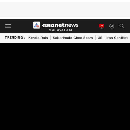
MALAYALAM
TRENDING :
Kerala Rain
Sabarimala Ghee Scam
US - Iran Conflict