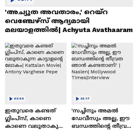
'അച്യുത അവതാരം,' റെയ്റ
വെഞ്ചേഴ്‌സ് ആദ്യമായി
മലയാളത്തിൽ| Achyuta Avathaaram
03:50
33:17
ഇതുവരെ കണ്ടത്
'സച്ചിനും അമൽ
ഗ്ലിംപ്സ്, കാണെ
ഡേവീസും അല്ല, ഈ
കാണെ വലുതാകുന്ന
ബന്ധത്തിൻ്റെ തീവ്രത
കാട്ടാളൻ്റെ ലോകം|
ഞാൻ കണ്ടതാണ്!' |