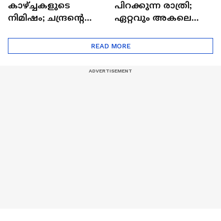
കാഴ്ച്ചകളുടെ
പിറക്കുന്ന രാത്രി;
നിമിഷം; ചന്ദ്രന്റെ
ഏറ്റവും അകലെ
മറുപുറത്തേക്കുള്ള
ആര്‍ട്ടിമെസ് 2 സംഘം
ഒറിയോണിന്റെ യാത്ര
READ MORE
ആരംഭിച്ചു