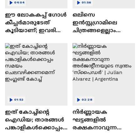
04:04
01:56
ഈ ലോകകപ്പ് ഗോള്‍
ഒലിസെ
കീപ്പര്‍മാരുടേത്
ഇൻസ്റ്റഗ്രാമിലെ
കൂടിയാണ്; ഇവരില്‍
ചിത്രങ്ങളെല്ലാം
ആരാണ് നിങ്ങളുടെ
ഡിലീറ്റ് ചെയ്തത്
ഹീറോ ?| FIFA World
എന്തിന്?
Cup 2026
01:52
02:28
ഇത് കോച്ചിൻ്റെ
നിർണ്ണായക
ഐഡിയ; താരങ്ങൾ
ഘട്ടങ്ങളിൽ
പങ്കാളികൾക്കൊപ്പം
രക്ഷകനാവുന്ന
സമയം
അർജന്റീനയുടെ