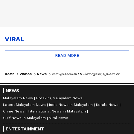
VIRAL
READ MORE
HOME
VIDEOS
NEWS
മാസപ്പടികേസിൽ ED പിന്നോട്ടില്ല; മുതിർന്ന അഭിഭാഷകരെ ഇറക്കി തടയിടാൻ CMRL
NEWS
Malayalam News
Breaking Malayalam News
Latest Malayalam News
India News in Malayalam
Kerala News
Crime News
International News in Malayalam
Gulf News in Malayalam
Viral News
ENTERTAINMENT