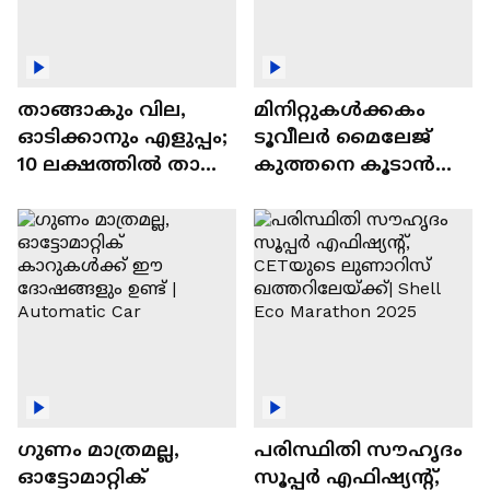
താങ്ങാകും വില,
മിനിറ്റുകൾക്കകം
ഓടിക്കാനും എളുപ്പം;
ടൂവീലർ മൈലേജ്
10 ലക്ഷത്തിൽ താഴെ
കുത്തനെ കൂടാൻ
വിലയുള്ള
ചില സൂത്രങ്ങൾ
ഓട്ടോമാറ്റിക്ക്
എസ്‍യുവികൾ
ഗുണം മാത്രമല്ല,
പരിസ്ഥിതി സൗഹൃദം
ഓട്ടോമാറ്റിക്
സൂപ്പർ എഫിഷ്യന്റ്,