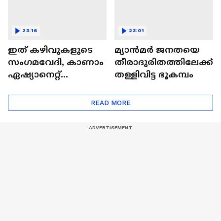
23:16
23:01
ഇത് കഴിവുകളുടെ
മ്യാൻമർ ജനതയെ
സംഗമവേദി, കാണാം
തീരാദുരിതത്തിലേക്ക്
ഏഷ്യാനെറ്റ്
തള്ളിവിട്ട ഭൂകമ്പം
ഷൈനിങ് സ്റ്റാർസ്
സീസൺ 2
READ MORE