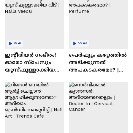
15:41
03:06
ഇന്റീരിയർ ഗംഭീരം!
പെർഫ്യൂം കഴുത്തിൽ
ഓരോ സ്‌പേസും
അടിക്കുന്നത്
യൂസ്ഫുള്ളാക്കിയ
അപകടകരമോ? |
വീട് | Nalla Veedu
Perfume