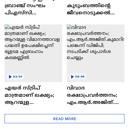
ബ്രാഞ്ച് സംഘം
കുടുംബത്തിന്റെ
പിഎസ്‍സി
ജീവനൊടുക്കൽ
ആസ്ഥാനത്തെത്തി |
ശ്രമം
PSC Appointment
പുറത്തറിയിച്ചത്
മകൻ; രണ്ട് പേർ
മരിച്ചു |Thrissur |Crime
news
02:01
05:40
എയർ സ്ട്രിപ്
വിവാദ
മാത്രമാണ് ലക്ഷ്യം;
രക്ഷാപ്രവർത്തനം;
ആറന്മുള
എം.ആർ.അജിത്.കു
വിമാനത്താവള
മാറിന് പങ്കെന്ന്
പദ്ധതി
ഡിജിപി; നടപടിക്ക്
READ MORE
ഉപേക്ഷിച്ചെന്ന് ഭൂഉടമ
ശുപാർശ ചെയ്യും