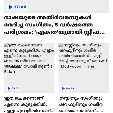
17:06
ഭാഷയുടെ അതിർവരമ്പുകൾ
ഭേദിച്ച സംഗീതം, 5 വർഷത്തെ
പരിശ്രമം; 'ഏകത'യുമായി സ്റ്റീഫൻ
ദേവസി| Stephen Devassy
03:30
04:23
'ഈ ചെക്കനാണ്
'നസ്ലിനും സംഗീതും
എന്നെ കുടുക്കിത്,
ഷറഫുദീനും ഗംഭീര
എല്ലാം ഉള്ളീൽന്നങ്ങ്
പെർഫോമൻസ്...