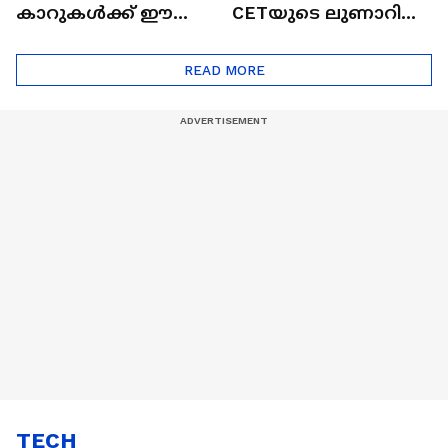
കാറുകൾക്ക് ഈ
CETയുടെ ലുണാറിസ്
ദോഷങ്ങളും ഉണ്ട് |
ഖത്തറിലേയ്ക്ക്| Shell
Automatic Car
Eco Marathon 2025
READ MORE
TECH