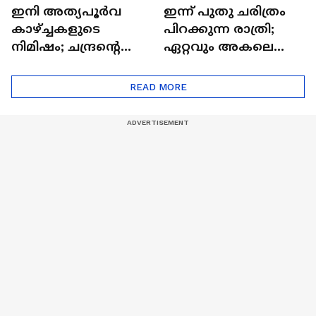
ഇനി അത്യപൂര്‍വ
ഇന്ന് പുതു ചരിത്രം
കാഴ്ച്ചകളുടെ
പിറക്കുന്ന രാത്രി;
നിമിഷം; ചന്ദ്രന്റെ
ഏറ്റവും അകലെ
മറുപുറത്തേക്കുള്ള
ആര്‍ട്ടിമെസ് 2 സംഘം
ഒറിയോണിന്റെ യാത്ര
READ MORE
ആരംഭിച്ചു