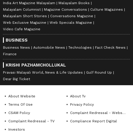
India Art Magazine Malayalam
Malayalam Books
Malayalam Columnist
Magazine Conversations
Culture Magazines
Malayalam Short Stories
Conversations Magazine
Web Exclusive Magazine
Web Specials Magazine
Video Cafe Magazine
BUSINESS
Business News
Automobile News
Technologies
Fact Check News
Finance
KRISHI PAZHAMCHOLLUKAL
Pravasi Malayali World, News & Life Updates
Gulf Round Up
Dear Big Ticket
About Website
About Tv
Terms Of Use
Privacy Policy
CSAM Policy
Complaint Redressal - Website
Complaint Redressal - TV
Compliance Report Digital
Investors