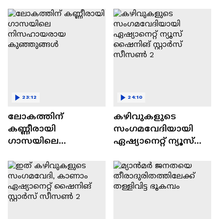
വിവാദവും
23:12
24:10
ലോകത്തിന്
കഴിവുകളുടെ
കണ്ണീരായി
സംഗമവേദിയായി
ഗാസയിലെ
ഏഷ്യാനെറ്റ് ന്യൂസ്
നിസഹായരായ
ഷൈനിങ് സ്റ്റാർസ്
കുഞ്ഞുങ്ങൾ
സീസൺ 2