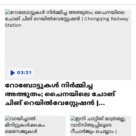
03:21
റോബോട്ടുകൾ നിർമ്മിച്ച
അത്ഭുതം; ചൈനയിലെ ചോങ്
ചിങ് റെയിൽവേസ്റ്റേഷൻ |
Chongqing Railway Station