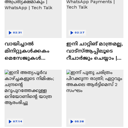
02:31
02:27
വായിച്ചാൽ
ഇനി ചാറ്റിങ് മാത്രമല്ല,
മിനിറ്റുകൾക്കകം
വാട്‌സ്‌ആപ്പിലൂടെ
മെസേജുകള്‍
റീചാർജും ചെയ്യാം |
അപ്രത്യക്ഷമാകും |
WhatsApp Payments |
WhatsApp | Tech Talk
Tech Talk
07:14
05:38