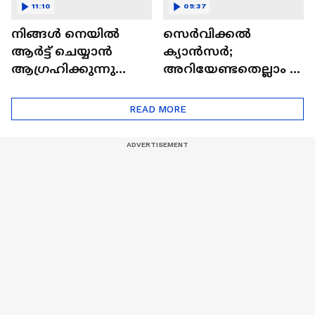
11:10
09:37
നിങ്ങൾ നെയിൽ
സെർവിക്കൽ
ആർട്ട് ചെയ്യാൻ
ക്യാൻസർ;
ആഗ്രഹിക്കുന്നുണ്ടോ
അറിയേണ്ടതെല്ലാം |
? അറിയാം
Doctor In | Cervical
ട്രെൻഡിനെക്കുറിച്ച് |
Cancer
READ MORE
Nail Art | Trends Cafe