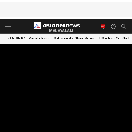
MALAYALAM
TRENDING :
Kerala Rain
Sabarimala Ghee Scam
US - Iran Conflict