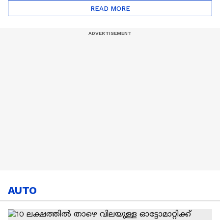
ചെലവഴിക്കണമെന്ന്
സ്വന്തം 'സ്പൈഡർ' |
READ MORE
ഇംഗ്ലണ്ട് കോച്ച്
Julian Alvarez |
Argentina
AUTO