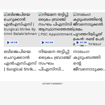
13:18
02:36
01:35
ബിജെപിയെ
നിയമന തട്ടിപ്പ്;
നാലം​ഗ
ചെറുക്കാന്‍
ക്രൈം ബ്രാഞ്ച്
കുടുംബത്തി
എന്‍എസ്എസ്
സംഘം
ന്റെ
| Surgical Strike
പിഎസ്‍സി
ജീവനൊടുക്ക
By Unni
ആസ്ഥാനത്തെ
ൽ ശ്രമം
Balakrishnan
ത്തി | PSC
പുറത്തറിയിച്ച
Appointment
ത് മകൻ; രണ്ട്
പേർ മരിച്ചു
|Thrissur |Crim
news