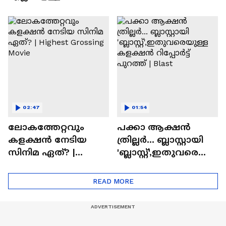
വരും'; ബാലൻ
മസ്റ്റ് വാച്ച് മോളിവുഡ്
സിനിമയിലെ
ടൈംസ്' | Mollywood
'അമ്മമ്മ' ഡോളി
Times
ജൂൺ | Balan
02:47
01:54
ലോകത്തേറ്റവും
പക്കാ ആക്ഷൻ
കളക്ഷൻ നേടിയ
ത്രില്ലർ... ബ്ലാസ്റ്റായി
സിനിമ ഏത്? |
'ബ്ലാസ്റ്റ്',ഇതുവരെയു
Highest Grossing
ള്ള കളക്ഷൻ
Movie
റിപ്പോർട്ട് പുറത്ത് |
READ MORE
Blast