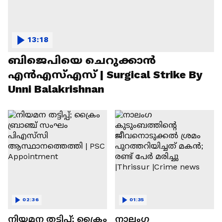
13:18
ബിജെപിയെ ചെറുക്കാന്‍
എന്‍എസ്എസ് | Surgical Strike By
Unni Balakrishnan
02:36
01:35
നിയമന തട്ടിപ്പ്; ക്രൈം
നാലം​ഗ