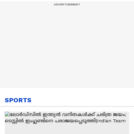
എബ്രഹാം
കലമണ്ണിൽ
SPORTS