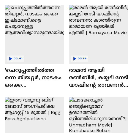
സന്തോഷം'
02:41
03:14
'ചെറുപ്പത്തിൽത്ത
രാമന്‍ ആയി
ന്നെ തിയറ്റർ, നാടകം
രൺബീർ, കയ്യടി നേടി
ഒക്കെ
യാഷിന്റെ രാവണൻ;
ഇഷ്ടമാണ്.ട്രൈ
കാത്തിരുന്ന
ചെയ്യാനുള്ള
രാമായണ ട്രെയിലർ
ആത്മവിശ്വാസമുണ്ടാ
എത്തി | Ramayana
യിരുന്നില്ല'
Movie