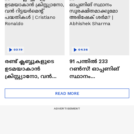
Ajit Agarkar
03:19
04:36
രണ്ട്‌ ക്ലബ്ബുകളുടെ
91 പന്തില്‍ 233
ഉടമയാകാന്‍
റണ്‍സ്! ഓപ്പണിങ്
ക്രിസ്റ്റ്യാനോ, വന്‍
സ്ഥാനം
റിട്ടയര്‍മെന്റ്‌
സുരക്ഷിതമാക്കുമോ
പദ്ധതികള്‍ | Cristiano
അഭിഷേക് ശർമ? |
READ MORE
Ronaldo
Abhishek Sharma