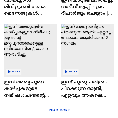
മിനിറ്റുകൾക്കകം
വാട്‌സ്‌ആപ്പിലൂടെ
മെസേജുകള്‍
റീചാർജും ചെയ്യാം |
അപ്രത്യക്ഷമാകും |
WhatsApp Payments |
WhatsApp | Tech Talk
Tech Talk
07:14
05:38
ഇനി അത്യപൂര്‍വ
ഇന്ന് പുതു ചരിത്രം
കാഴ്ച്ചകളുടെ
പിറക്കുന്ന രാത്രി;
നിമിഷം; ചന്ദ്രന്റെ
ഏറ്റവും അകലെ
മറുപുറത്തേക്കുള്ള
ആര്‍ട്ടിമെസ് 2 സംഘം
ഒറിയോണിന്റെ യാത്ര
READ MORE
ആരംഭിച്ചു