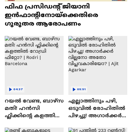
ഫിഫ പ്രസിഡന്റ് ജിയാനി
ഇൻഫാന്റിനോയ്‌ക്കെതിരെ
ഗുരുതര ആരോപണം
04:37
05:51
റയല്‍ വേണ്ട, ബാഴ്‌സ
എല്ലാത്തിനും പഴി,
മതി! ഹൻസി
ഒടുവില്‍ രോഹിതില്‍
ഫ്ലിക്കിന്റെ കളത്തില്‍
പിഴച്ചു! അഗാര്‍ക്കർ
റോഡ്രി ഫിറ്റോ? |
വില്ലനോ അതോ
Rodri | Barcelona
വിപ്ലവകാരിയോ? |