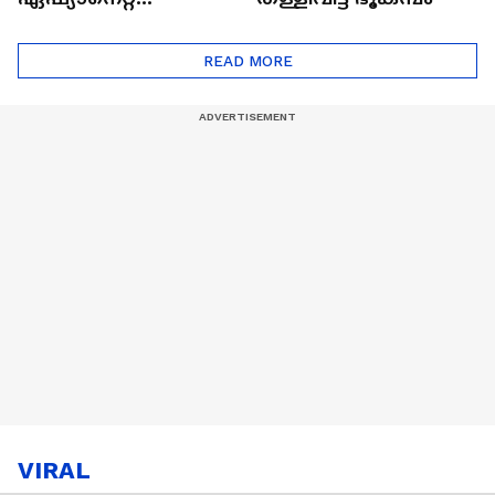
ഷൈനിങ് സ്റ്റാർസ്
സീസൺ 2
READ MORE
VIRAL