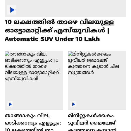
10 ലക്ഷത്തിൽ താഴെ വിലയുള്ള
ഓട്ടോമാറ്റിക്ക് എസ്‍യുവികൾ |
Automatic SUV Under 10 Lakh
താങ്ങാകും വില,
മിനിറ്റുകൾക്കകം
ഓടിക്കാനും എളുപ്പം;
ടൂവീലർ മൈലേജ്
10 ലക്ഷത്തിൽ താഴെ
കുത്തനെ കൂടാൻ