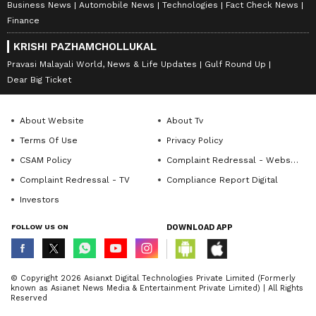
Business News
Automobile News
Technologies
Fact Check News
Finance
KRISHI PAZHAMCHOLLUKAL
Pravasi Malayali World, News & Life Updates
Gulf Round Up
Dear Big Ticket
About Website
About Tv
Terms Of Use
Privacy Policy
CSAM Policy
Complaint Redressal - Website
Complaint Redressal - TV
Compliance Report Digital
Investors
FOLLOW US ON
DOWNLOAD APP
© Copyright 2026 Asianxt Digital Technologies Private Limited (Formerly
known as Asianet News Media & Entertainment Private Limited) | All Rights
Reserved