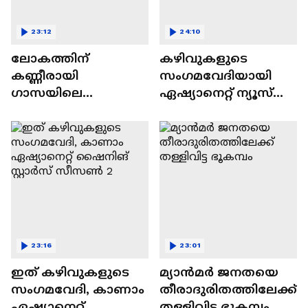
23:12
24:10
ലോകത്തിന്
കഴിവുകളുടെ
കണ്ണീരായി
സംഗമവേദിയായി
ഗാസയിലെ
ഏഷ്യാനെറ്റ് ന്യൂസ്
നിസഹായരായ
ഷൈനിങ് സ്റ്റാർസ്
കുഞ്ഞുങ്ങൾ
സീസൺ 2
23:16
23:01
ഇത് കഴിവുകളുടെ
മ്യാൻമർ ജനതയെ
സംഗമവേദി, കാണാം
തീരാദുരിതത്തിലേക്ക്
ഏഷ്യാനെറ്റ്
തള്ളിവിട്ട ഭൂകമ്പം