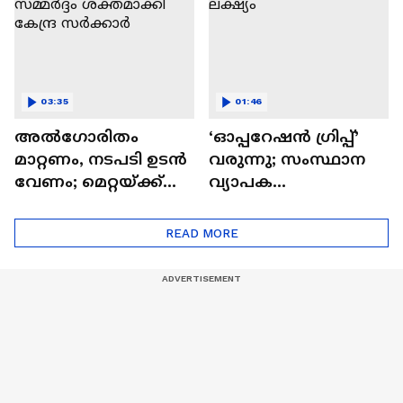
03:35
01:46
അൽഗോരിതം
‘ഓപ്പറേഷൻ ഗ്രിപ്പ്’
മാറ്റണം, നടപടി ഉടൻ
വരുന്നു; സംസ്ഥാന
വേണം; മെറ്റയ്ക്ക്
വ്യാപക
മേൽ സമ്മർദ്ദം
ഗുണ്ടാവേട്ടയാണ്
ശക്തമാക്കി കേന്ദ്ര
ലക്ഷ്യം
READ MORE
സർക്കാർ