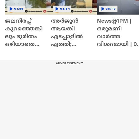
01:59
03:34
36:47
ജലനിരപ്പ്
അർജുൻ
News@1PM |
കുറഞ്ഞെങ്കി
ആയങ്കി
ഒരുമണി
ലും ദുരിതം
എടപ്പാളിൽ
വാർത്ത
ഒഴിയാതെ
എത്തി;
വിശദമായി | 0
കുട്ടനാട്ടുകാര്‍;
ദൃശ്യങ്ങൾ
August 2026
വെള്ളം
ഏഷ്യാനെറ്റ്
ഇറങ്ങാൻ
ന്യൂസിന് | Arjun
ഇനിയും
Aayanki | Kerala
സമയമെടുക്കും
Police