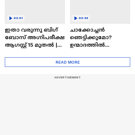
03:01
03:43
ഇതാ വരുന്നു ബിഗ്
ചാക്കോച്ചന്‍
ബോസ് അഗ്നിപരീക്ഷ
ഞെട്ടിക്കുമോ?
ആഗസ്റ്റ് 15 മുതൽ |
ഉന്മാദത്തിൽ
Bigg Boss Agnipariksha
ഒളിഞ്ഞിരിക്കുന്നതെ
ന്ത്?| Unmadham
READ MORE
Movie| Kunchacko
Boban