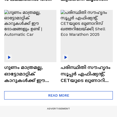
വിലയുള്ള
ചില സൂത്രങ്ങൾ
ഓട്ടോമാറ്റിക്ക്
എസ്‍യുവികൾ
ഗുണം മാത്രമല്ല,
പരിസ്ഥിതി സൗഹൃദം
ഓട്ടോമാറ്റിക്
സൂപ്പർ എഫിഷ്യന്റ്,
കാറുകൾക്ക് ഈ
CETയുടെ ലുണാറിസ്
ദോഷങ്ങളും ഉണ്ട് |
ഖത്തറിലേയ്ക്ക്| Shell
Automatic Car
Eco Marathon 2025
READ MORE