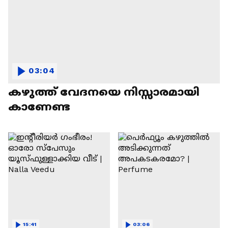
03:04
കഴുത്ത് വേദനയെ നിസ്സാരമായി
കാണേണ്ട
15:41
03:06