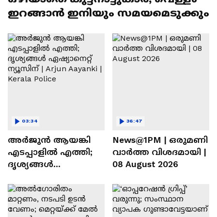
ഇറങ്ങാൻ ഇനിയും സമയമെടുക്കും
03:34
36:47
അർജുൻ ആയങ്കി
News@1PM | ഒരുമണി
എടപ്പാളിൽ എത്തി;
വാർത്ത വിശദമായി |
ദൃശ്യങ്ങൾ
08 August 2026
ഏഷ്യാനെറ്റ് ന്യൂസിന് |
Arjun Aayanki | Kerala
Police