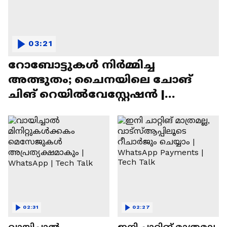
03:21
റോബോട്ടുകൾ നിർമ്മിച്ച
അത്ഭുതം; ചൈനയിലെ ചോങ്
ചിങ് റെയിൽവേസ്റ്റേഷൻ |
Chongqing Railway Station
02:31
02:27
വായിച്ചാൽ
ഇനി ചാറ്റിങ് മാത്രമല്ല,