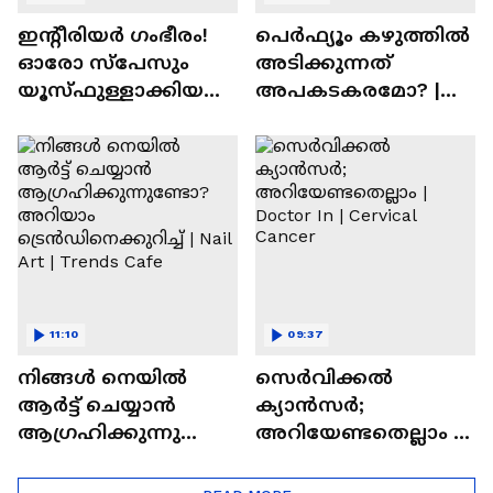
ഇന്റീരിയർ ഗംഭീരം!
പെർഫ്യൂം കഴുത്തിൽ
ഓരോ സ്‌പേസും
അടിക്കുന്നത്
യൂസ്ഫുള്ളാക്കിയ
അപകടകരമോ? |
വീട് | Nalla Veedu
Perfume
11:10
09:37
നിങ്ങൾ നെയിൽ
സെർവിക്കൽ
ആർട്ട് ചെയ്യാൻ
ക്യാൻസർ;
ആഗ്രഹിക്കുന്നുണ്ടോ
അറിയേണ്ടതെല്ലാം |
? അറിയാം
Doctor In | Cervical
ട്രെൻഡിനെക്കുറിച്ച് |
Cancer