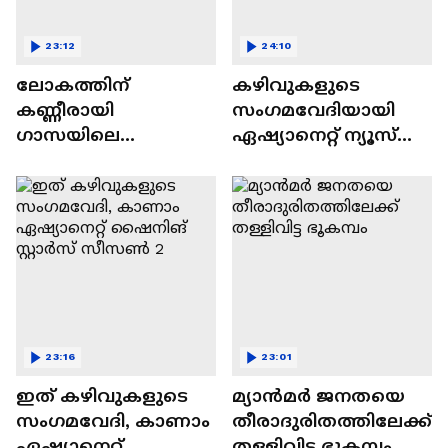
23:12
24:10
ലോകത്തിന്
കഴിവുകളുടെ
കണ്ണീരായി
സംഗമവേദിയായി
ഗാസയിലെ
ഏഷ്യാനെറ്റ് ന്യൂസ്
നിസഹായരായ
ഷൈനിങ് സ്റ്റാർസ്
കുഞ്ഞുങ്ങൾ
സീസൺ 2
23:16
23:01
ഇത് കഴിവുകളുടെ
മ്യാൻമർ ജനതയെ
സംഗമവേദി, കാണാം
തീരാദുരിതത്തിലേക്ക്
ഏഷ്യാനെറ്റ്
തള്ളിവിട്ട ഭൂകമ്പം