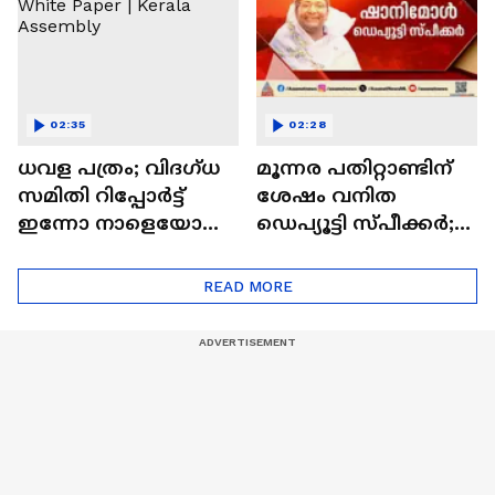
02:35
02:28
ധവള പത്രം; വിദഗ്ധ
മൂന്നര പതിറ്റാണ്ടിന്
സമിതി റിപ്പോർട്ട്
ശേഷം വനിത
ഇന്നോ നാളെയോ
ഡെപ്യൂട്ടി സ്‌പീക്കർ;
കൈമാറും | White
ചരിത്രം കുറിച്ച്
Paper | Kerala
ഷാനിമോൾ
READ MORE
Assembly
ഉസ്മാൻ|Shanimol
Osman