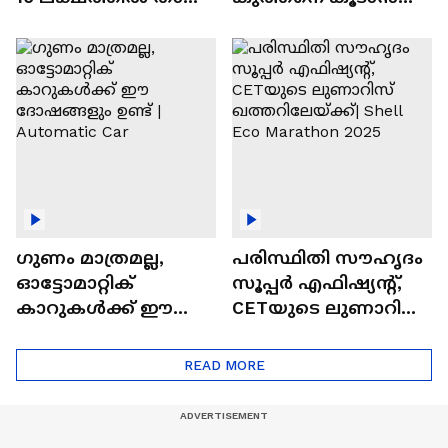
വിലയുള്ള
ചില സൂത്രങ്ങൾ
ഓട്ടോമാറ്റിക്ക്
എസ്‍യുവികൾ
ഗുണം മാത്രമല്ല,
പരിസ്ഥിതി സൗഹൃദം
ഓട്ടോമാറ്റിക്
സൂപ്പർ എഫിഷ്യന്റ്,
കാറുകൾക്ക് ഈ
CETയുടെ ലുണാറിസ്
ദോഷങ്ങളും ഉണ്ട് |
ഖത്തറിലേയ്ക്ക്| Shell
Automatic Car
Eco Marathon 2025
READ MORE