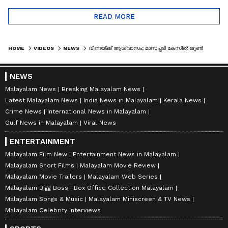
READ MORE
HOME
VIDEOS
NEWS
വീണയ്ക്ക് ആശ്വാസം; മാസപ്പടി കേസിൽ ജൂൺ 5 വരെ ഇ.ഡി നോട്ടീസ് അയക്കില്ല | VEENA T | ED RAID
NEWS
Malayalam News
Breaking Malayalam News
Latest Malayalam News
India News in Malayalam
Kerala News
Crime News
International News in Malayalam
Gulf News in Malayalam
Viral News
ENTERTAINMENT
Malayalam Film New
Entertainment News in Malayalam
Malayalam Short Films
Malayalam Movie Review
Malayalam Movie Trailers
Malayalam Web Series
Malayalam Bigg Boss
Box Office Collection Malayalam
Malayalam Songs & Music
Malayalam Miniscreen & TV News
Malayalam Celebrity Interviews