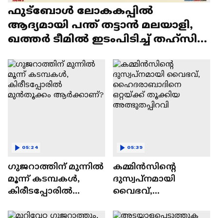
ഫുട്ബോ‍ൾ ലോകകപ്പിൽ
ആദ്യമായി പന്ത് തട്ടാൻ മലയാളി,
ഖത്തർ ടീമിൽ ഇടംപിടിച്ച് തഹ്സിന്‍
മുഹമ്മദ് | FIFA
05:24
05:39
ഗുജറാത്തിന് മുന്നില്‍
കമ്മിൻസിന്റെ
മൂന്ന് കടമ്പകള്‍,
ദുസ്വപ്നമായി
കിരീടപ്പോരില്‍
വൈഭവ്,
മുൻതൂക്കം
ഹൈദരാബാദിനെ
ആര്‍ക്കാണ്?
ഒറ്റയ്ക്ക് തൂക്കിയ