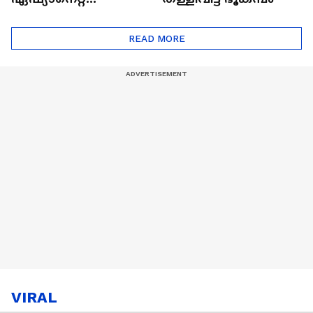
ഷൈനിങ് സ്റ്റാർസ്
സീസൺ 2
READ MORE
VIRAL