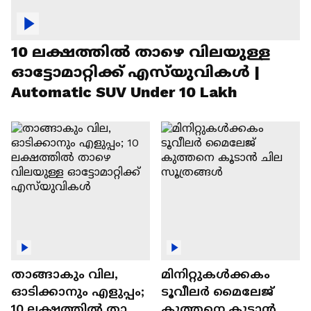
10 ലക്ഷത്തിൽ താഴെ വിലയുള്ള
ഓട്ടോമാറ്റിക്ക് എസ്‍യുവികൾ |
Automatic SUV Under 10 Lakh
താങ്ങാകും വില,
മിനിറ്റുകൾക്കകം
ഓടിക്കാനും എളുപ്പം;
ടൂവീലർ മൈലേജ്
10 ലക്ഷത്തിൽ താഴെ
കുത്തനെ കൂടാൻ