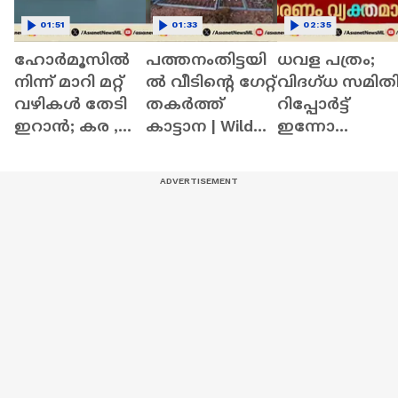
01:51
01:33
02:35
ഹോർമൂസിൽ
പത്തനംതിട്ടയി
ധവള പത്രം;
നിന്ന് മാറി മറ്റ്
ൽ വീടിൻ്റെ ​ഗേറ്റ്
വിദഗ്ധ സമിത
വഴികൾ തേടി
തകർത്ത്
റിപ്പോർട്ട്
ഇറാൻ; കര ,
കാട്ടാന | Wild
ഇന്നോ
റെയിൽ
Elephant Attack
നാളെയോ
റൂട്ടുകൾ
കൈമാറും |
ശക്തമാകുന്നു |
White Paper |
Iran
Kerala Assembl