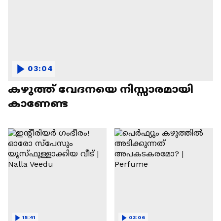
03:04
കഴുത്ത് വേദനയെ നിസ്സാരമായി
കാണേണ്ട
15:41
03:06