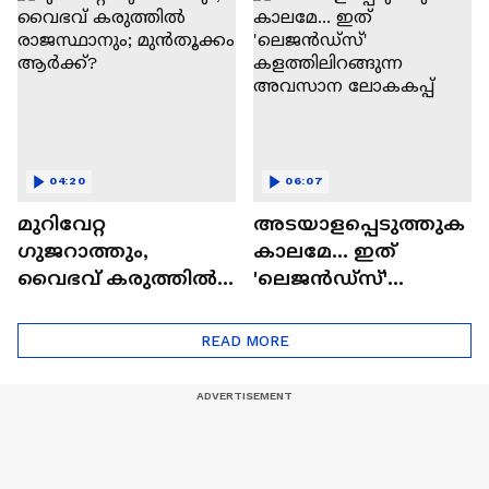
അത്ഭുതപ്പിറവി
04:20
06:07
മുറിവേറ്റ
അടയാളപ്പെടുത്തുക
ഗുജറാത്തും,
കാലമേ... ഇത്
വൈഭവ് കരുത്തില്‍
'ലെജൻഡ്‌സ്'
രാജസ്ഥാനും;
കളത്തിലിറങ്ങുന്ന
മുൻതൂക്കം ആർക്ക്?
അവസാന ലോകകപ്പ്
READ MORE