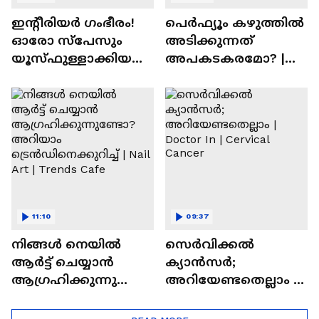
ഇന്റീരിയർ ഗംഭീരം!
പെർഫ്യൂം കഴുത്തിൽ
ഓരോ സ്‌പേസും
അടിക്കുന്നത്
യൂസ്ഫുള്ളാക്കിയ
അപകടകരമോ? |
വീട് | Nalla Veedu
Perfume
11:10
09:37
നിങ്ങൾ നെയിൽ
സെർവിക്കൽ
ആർട്ട് ചെയ്യാൻ
ക്യാൻസർ;
ആഗ്രഹിക്കുന്നുണ്ടോ
അറിയേണ്ടതെല്ലാം |
? അറിയാം
Doctor In | Cervical
ട്രെൻഡിനെക്കുറിച്ച് |
Cancer