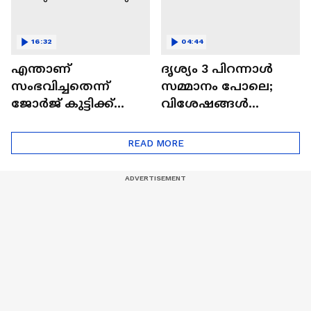
16:32
04:44
എന്താണ്
ദൃശ്യം 3 പിറന്നാൾ
സംഭവിച്ചതെന്ന്
സമ്മാനം പോലെ;
ജോർജ് കുട്ടിക്ക്
വിശേഷങ്ങൾ
മാത്രമേ അറിയൂ;
പങ്കുവച്ച് മീനയും
ദൃശ്യം 3
മോഹൻലാലും
READ MORE
വിശേഷങ്ങളുമായി
മീനയും
മോഹൻലാലും