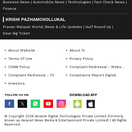
Business News
Automobile News
Technologies
Fact Check News
Finance
KRISHI PAZHAMCHOLLUKAL
Pravasi Malayali World, News & Life Updates
Gulf Round Up
Dear Big Ticket
About Website
About Tv
Terms Of Use
Privacy Policy
CSAM Policy
Complaint Redressal - Website
Complaint Redressal - TV
Compliance Report Digital
Investors
FOLLOW US ON
DOWNLOAD APP
© Copyright 2026 Asianxt Digital Technologies Private Limited (Formerly
known as Asianet News Media & Entertainment Private Limited) | All Rights
Reserved