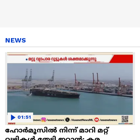
NEWS
01:51
ഹോർമൂസിൽ നിന്ന് മാറി മറ്റ്
വഴികൾ തേടി ഇറാൻ; കര ,