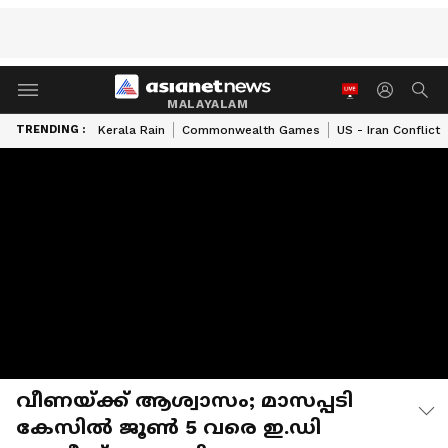
MALAYALAM
TRENDING :
Kerala Rain
Commonwealth Games
US - Iran Conflict
വീണയ്ക്ക് ആശ്വാസം; മാസപ്പടി
കേസിൽ ജൂൺ 5 വരെ ഇ.ഡി