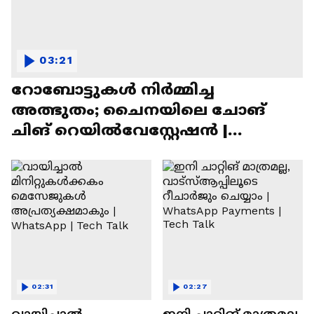
03:21
റോബോട്ടുകൾ നിർമ്മിച്ച
അത്ഭുതം; ചൈനയിലെ ചോങ്
ചിങ് റെയിൽവേസ്റ്റേഷൻ |
Chongqing Railway Station
02:31
02:27
വായിച്ചാൽ
ഇനി ചാറ്റിങ് മാത്രമല്ല,