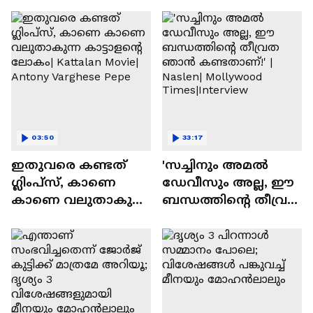
03:50
33:17
ഇതുവരെ കണ്ടത്
'സച്ചിനും അമൽ
ഗ്ലിംപ്സ്, കാണെ
ഡേവീസും അല്ല, ഈ
കാണെ വലുതാകുന്ന
ബന്ധത്തിൻ്റെ തീവ്രത
കാട്ടാളൻ്റെ ലോകം|
ഞാൻ കണ്ടതാണ്!' |
Kattalan Movie|
Naslen| Mollywood
Antony Varghese Pepe
Times|Interview