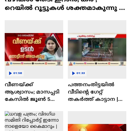
റെയിൽ റൂട്ടുകൾ ശക്തമാകുന്നു |
Iran
01:58
01:33
വീണയ്ക്ക്
പത്തനംതിട്ടയിൽ
ആശ്വാസം; മാസപ്പടി
വീടിൻ്റെ ​ഗേറ്റ്
കേസിൽ ജൂൺ 5
തകർത്ത് കാട്ടാന |
വരെ ഇ.ഡി നോട്ടീസ്
Wild Elephant Attack
അയക്കില്ല | Veena T |
ED Raid