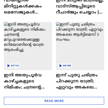
മിനിറ്റുകൾക്കകം
വാട്‌സ്‌ആപ്പിലൂടെ
മെസേജുകള്‍
റീചാർജും ചെയ്യാം |
അപ്രത്യക്ഷമാകും |
WhatsApp Payments |
WhatsApp | Tech Talk
Tech Talk
07:14
05:38
ഇനി അത്യപൂര്‍വ
ഇന്ന് പുതു ചരിത്രം
കാഴ്ച്ചകളുടെ
പിറക്കുന്ന രാത്രി;
നിമിഷം; ചന്ദ്രന്റെ
ഏറ്റവും അകലെ
മറുപുറത്തേക്കുള്ള
ആര്‍ട്ടിമെസ് 2 സംഘം
ഒറിയോണിന്റെ യാത്ര
READ MORE
ആരംഭിച്ചു