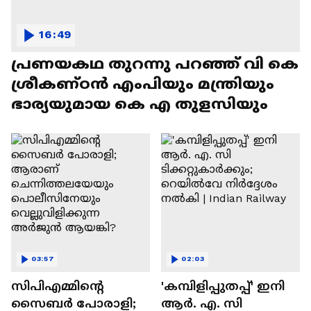
16:49
പ്രണയകഥ തുറന്നു പറഞ്ഞ് വി കെ
ശ്രീകണ്ഠൻ എംപിയും മന്ത്രിയും
ഭാര്യയുമായ കെ എ തുളസിയും
03:57
02:03
സിപിഎമ്മിന്റെ
'കമ്പിളിപ്പുതപ്പ്' ഇനി
സൈബർ പോരാളി;
ആർ. എ. സി