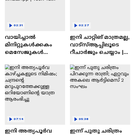
02:31
02:27
വായിച്ചാൽ
ഇനി ചാറ്റിങ് മാത്രമല്ല,
മിനിറ്റുകൾക്കകം
വാട്‌സ്‌ആപ്പിലൂടെ
മെസേജുകള്‍
റീചാർജും ചെയ്യാം |
അപ്രത്യക്ഷമാകും |
WhatsApp Payments |
WhatsApp | Tech Talk
Tech Talk
07:14
05:38
ഇനി അത്യപൂര്‍വ
ഇന്ന് പുതു ചരിത്രം