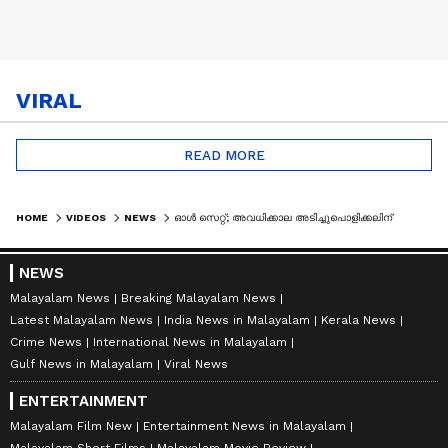
VIRAL
READ MORE
HOME
VIDEOS
NEWS
ഓൾ സെറ്റ്; അവധിക്കാല അടിച്ചുപൊളിക്കലിന് ശേഷം കുട്ടിക്കൂട്ടങ്ങൾ സ്കൂളിലേക്ക്....
NEWS
Malayalam News
Breaking Malayalam News
Latest Malayalam News
India News in Malayalam
Kerala News
Crime News
International News in Malayalam
Gulf News in Malayalam
Viral News
ENTERTAINMENT
Malayalam Film New
Entertainment News in Malayalam
Malayalam Short Films
Malayalam Movie Review