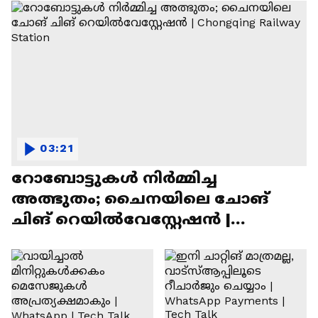
03:21
റോബോട്ടുകൾ നിർമ്മിച്ച
അത്ഭുതം; ചൈനയിലെ ചോങ്
ചിങ് റെയിൽവേസ്റ്റേഷൻ |
Chongqing Railway Station