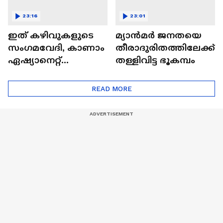
23:16
23:01
ഇത് കഴിവുകളുടെ
മ്യാൻമർ ജനതയെ
സംഗമവേദി, കാണാം
തീരാദുരിതത്തിലേക്ക്
ഏഷ്യാനെറ്റ്
തള്ളിവിട്ട ഭൂകമ്പം
ഷൈനിങ് സ്റ്റാർസ്
സീസൺ 2
READ MORE