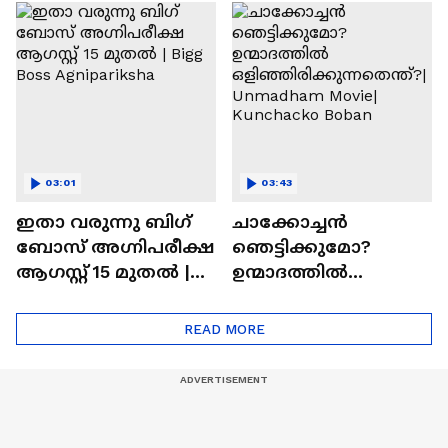
ചെയ്യാനുള്ള
രാമായണ ട്രെയിലർ
ആത്മവിശ്വാസമുണ്ടാ
എത്തി | Ramayana
യിരുന്നില്ല'
Movie
03:01
03:43
ഇതാ വരുന്നു ബിഗ്
ചാക്കോച്ചന്‍
ബോസ് അഗ്നിപരീക്ഷ
ഞെട്ടിക്കുമോ?
ആഗസ്റ്റ് 15 മുതൽ |
ഉന്മാദത്തിൽ
Bigg Boss Agnipariksha
ഒളിഞ്ഞിരിക്കുന്നതെ
ന്ത്?| Unmadham
READ MORE
Movie| Kunchacko
Boban