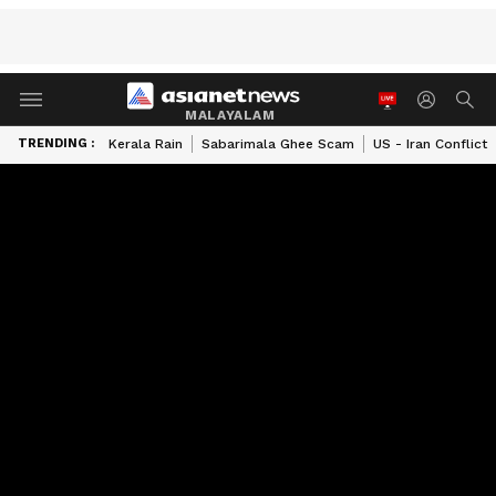
MALAYALAM
TRENDING :
Kerala Rain
Sabarimala Ghee Scam
US - Iran Conflict