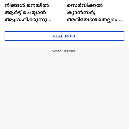
നിങ്ങൾ നെയിൽ
സെർവിക്കൽ
ആർട്ട് ചെയ്യാൻ
ക്യാൻസർ;
ആഗ്രഹിക്കുന്നുണ്ടോ
അറിയേണ്ടതെല്ലാം |
? അറിയാം
Doctor In | Cervical
ട്രെൻഡിനെക്കുറിച്ച് |
Cancer
READ MORE
Nail Art | Trends Cafe