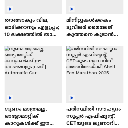
താങ്ങാകും വില,
മിനിറ്റുകൾക്കകം
ഓടിക്കാനും എളുപ്പം;
ടൂവീലർ മൈലേജ്
10 ലക്ഷത്തിൽ താഴെ
കുത്തനെ കൂടാൻ
വിലയുള്ള
ചില സൂത്രങ്ങൾ
ഓട്ടോമാറ്റിക്ക്
എസ്‍യുവികൾ
ഗുണം മാത്രമല്ല,
പരിസ്ഥിതി സൗഹൃദം
ഓട്ടോമാറ്റിക്
സൂപ്പർ എഫിഷ്യന്റ്,
കാറുകൾക്ക് ഈ
CETയുടെ ലുണാറിസ്