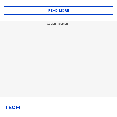
ദോഷങ്ങളും ഉണ്ട് |
ഖത്തറിലേയ്ക്ക്| Shell
Automatic Car
Eco Marathon 2025
READ MORE
TECH