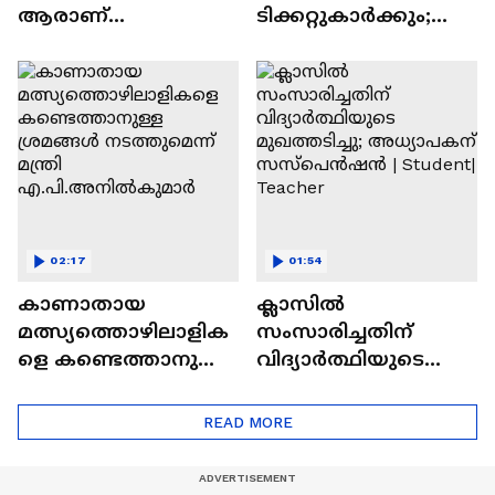
ആരാണ്
ടിക്കറ്റുകാർക്കും;
ചെന്നിത്തലയേയും
റെയിൽവേ നിർദ്ദേശം
പൊലീസിനേയും
നൽകി | Indian
വെല്ലുവിളിക്കുന്ന
Railway
അര്‍ജുന്‍ ആയങ്കി?
02:17
01:54
കാണാതായ
ക്ലാസിൽ
മത്സ്യത്തൊഴിലാളിക
സംസാരിച്ചതിന്
ളെ കണ്ടെത്താനുള്ള
വിദ്യാര്‍ത്ഥിയുടെ
ശ്രമങ്ങൾ
മുഖത്തടിച്ചു;
നടത്തുമെന്ന് മന്ത്രി
അധ്യാപകന്
READ MORE
എ.പി.അനിൽകുമാർ
സസ്പെൻഷൻ |
Student| Teacher