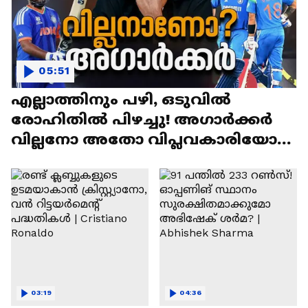
05:51
എല്ലാത്തിനും പഴി, ഒടുവില്‍
രോഹിതില്‍ പിഴച്ചു! അഗാര്‍ക്കർ
വില്ലനോ അതോ വിപ്ലവകാരിയോ? |
Ajit Agarkar
03:19
04:36