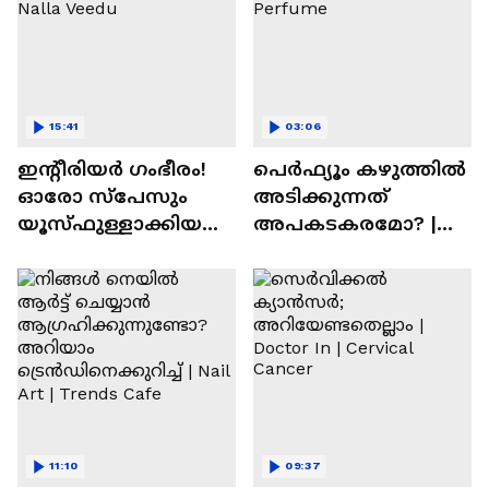
15:41
03:06
ഇന്റീരിയർ ഗംഭീരം!
പെർഫ്യൂം കഴുത്തിൽ
ഓരോ സ്‌പേസും
അടിക്കുന്നത്
യൂസ്ഫുള്ളാക്കിയ
അപകടകരമോ? |
വീട് | Nalla Veedu
Perfume
11:10
09:37