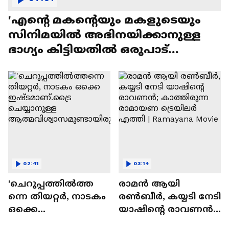
'എന്റെ മകന്റെയും മകളുടെയും
സിനിമയിൽ അഭിനയിക്കാനുള്ള
ഭാഗ്യം കിട്ടിയതിൽ ഒരുപാട്
സന്തോഷം'
02:41
03:14
'ചെറുപ്പത്തിൽത്ത
രാമന്‍ ആയി
ന്നെ തിയറ്റർ, നാടകം
രൺബീർ, കയ്യടി നേടി
ഒക്കെ
യാഷിന്റെ രാവണൻ;
ഇഷ്ടമാണ്.ട്രൈ
കാത്തിരുന്ന