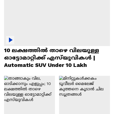
10 ലക്ഷത്തിൽ താഴെ വിലയുള്ള
ഓട്ടോമാറ്റിക്ക് എസ്‍യുവികൾ |
Automatic SUV Under 10 Lakh