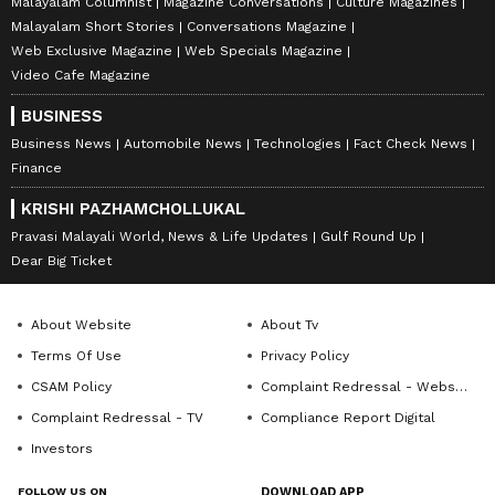
Malayalam Columnist
Magazine Conversations
Culture Magazines
Malayalam Short Stories
Conversations Magazine
Web Exclusive Magazine
Web Specials Magazine
Video Cafe Magazine
BUSINESS
Business News
Automobile News
Technologies
Fact Check News
Finance
KRISHI PAZHAMCHOLLUKAL
Pravasi Malayali World, News & Life Updates
Gulf Round Up
Dear Big Ticket
About Website
About Tv
Terms Of Use
Privacy Policy
CSAM Policy
Complaint Redressal - Website
Complaint Redressal - TV
Compliance Report Digital
Investors
FOLLOW US ON
DOWNLOAD APP