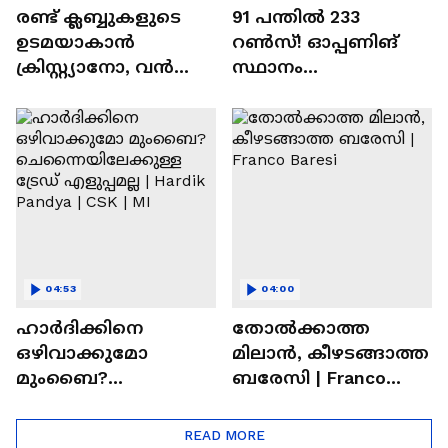
രണ്ട്‌ ക്ലബ്ബുകളുടെ
91 പന്തില്‍ 233
ഉടമയാകാന്‍
റണ്‍സ്! ഓപ്പണിങ്
ക്രിസ്റ്റ്യാനോ, വന്‍
സ്ഥാനം
റിട്ടയര്‍മെന്റ്‌
സുരക്ഷിതമാക്കുമോ
പദ്ധതികള്‍ | Cristiano
അഭിഷേക് ശർമ? |
Ronaldo
Abhishek Sharma
04:53
04:00
ഹാർദിക്കിനെ
തോല്‍ക്കാത്ത
ഒഴിവാക്കുമോ
മിലാന്‍, കീഴടങ്ങാത്ത
മുംബൈ?
ബരേസി | Franco
ചെന്നൈയിലേക്കുള്ള
Baresi
ട്രേഡ് എളുപ്പമല്ല |
READ MORE