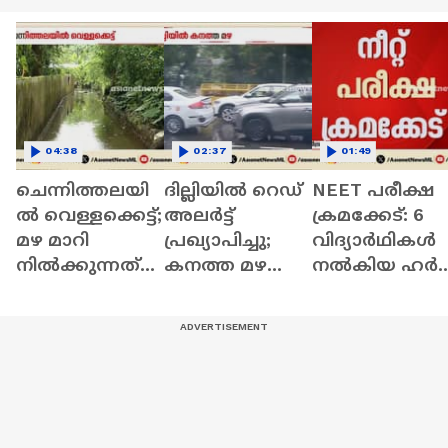
04:38
02:37
01:49
ചെന്നിത്തലയി
ദില്ലിയിൽ റെഡ്
NEET പരീക്ഷ
ൽ വെള്ളക്കെട്ട്;
അലർട്ട്
ക്രമക്കേട്: 6
മഴ മാറി
പ്രഖ്യാപിച്ചു;
വിദ്യാർഥികൾ
നിൽക്കുന്നത്
കനത്ത മഴ
നൽകിയ ഹർജി
താത്കാലിക
തുടരുമെന്ന്
സുപ്രീം കോടത
ആശ്വാസം
മുന്നറിയിപ്പ്
തള്ളി