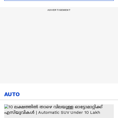
Hardik Pandya | CSK |
MI
AUTO