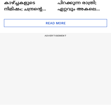
കാഴ്ച്ചകളുടെ
പിറക്കുന്ന രാത്രി;
നിമിഷം; ചന്ദ്രന്റെ
ഏറ്റവും അകലെ
മറുപുറത്തേക്കുള്ള
ആര്‍ട്ടിമെസ് 2 സംഘം
ഒറിയോണിന്റെ യാത്ര
READ MORE
ആരംഭിച്ചു