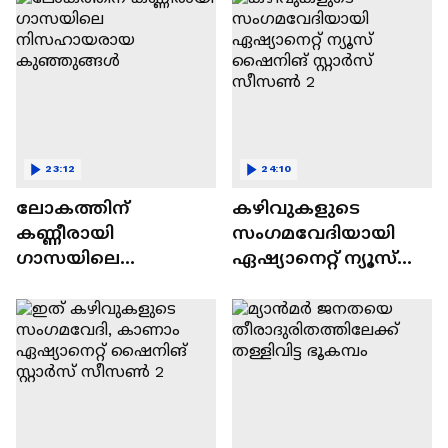
23:12
24:10
ലോകത്തിന്
കഴിവുകളുടെ
കണ്ണീരായി
സംഗമവേദിയായി
ഗാസയിലെ
ഏഷ്യാനെറ്റ് ന്യൂസ്
നിസഹായരായ
ഷൈനിങ് സ്റ്റാർസ്
കുഞ്ഞുങ്ങൾ
സീസൺ 2