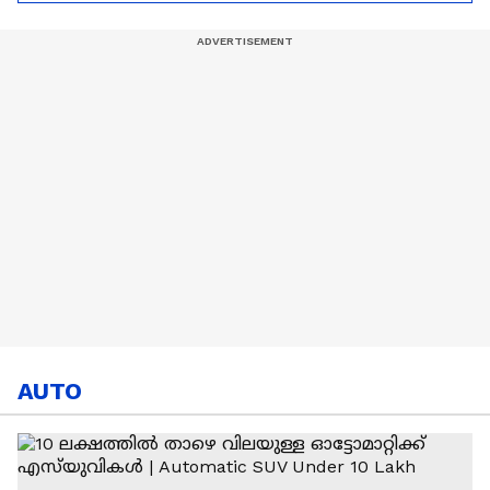
Hardik Pandya | CSK |
MI
AUTO