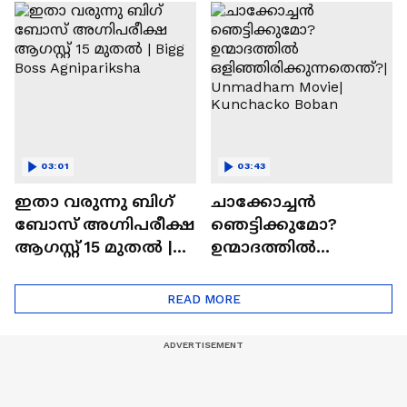
ചെയ്യാനുള്ള
രാമായണ ട്രെയിലർ
ആത്മവിശ്വാസമുണ്ടാ
എത്തി | Ramayana
യിരുന്നില്ല'
Movie
03:01
03:43
ഇതാ വരുന്നു ബിഗ്
ചാക്കോച്ചന്‍
ബോസ് അഗ്നിപരീക്ഷ
ഞെട്ടിക്കുമോ?
ആഗസ്റ്റ് 15 മുതൽ |
ഉന്മാദത്തിൽ
Bigg Boss Agnipariksha
ഒളിഞ്ഞിരിക്കുന്നതെ
ന്ത്?| Unmadham
READ MORE
Movie| Kunchacko
Boban