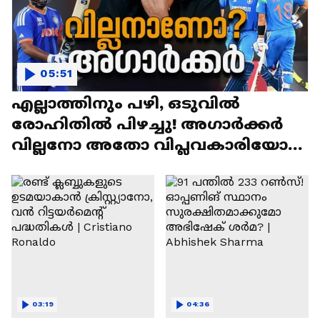
05:51
എല്ലാത്തിനും പഴി, ഒടുവില്‍
രോഹിതില്‍ പിഴച്ചു! അഗാര്‍ക്കർ
വില്ലനോ അതോ വിപ്ലവകാരിയോ? |
Ajit Agarkar
03:19
04:36