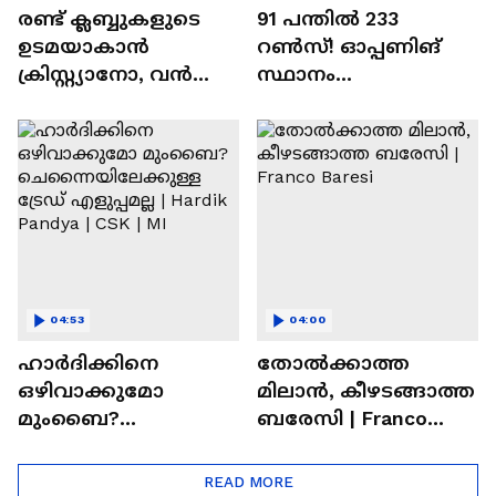
രണ്ട്‌ ക്ലബ്ബുകളുടെ
91 പന്തില്‍ 233
ഉടമയാകാന്‍
റണ്‍സ്! ഓപ്പണിങ്
ക്രിസ്റ്റ്യാനോ, വന്‍
സ്ഥാനം
റിട്ടയര്‍മെന്റ്‌
സുരക്ഷിതമാക്കുമോ
പദ്ധതികള്‍ | Cristiano
അഭിഷേക് ശർമ? |
Ronaldo
Abhishek Sharma
04:53
04:00
ഹാർദിക്കിനെ
തോല്‍ക്കാത്ത
ഒഴിവാക്കുമോ
മിലാന്‍, കീഴടങ്ങാത്ത
മുംബൈ?
ബരേസി | Franco
ചെന്നൈയിലേക്കുള്ള
Baresi
ട്രേഡ് എളുപ്പമല്ല |
READ MORE