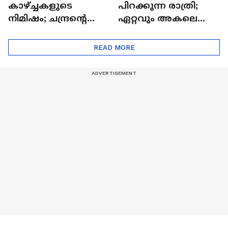
കാഴ്ച്ചകളുടെ
പിറക്കുന്ന രാത്രി;
നിമിഷം; ചന്ദ്രന്റെ
ഏറ്റവും അകലെ
മറുപുറത്തേക്കുള്ള
ആര്‍ട്ടിമെസ് 2 സംഘം
ഒറിയോണിന്റെ യാത്ര
READ MORE
ആരംഭിച്ചു