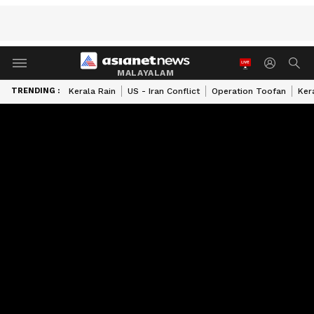
MALAYALAM
TRENDING :
Kerala Rain
US - Iran Conflict
Operation Toofan
Ker