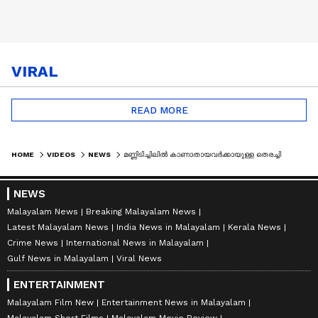
VIRAL
READ MORE
HOME
VIDEOS
NEWS
മണ്ണിടിച്ചിലിൽ കാണാതായവർക്കായുള്ള തെരച്ചിൽ തുടരുന്നു; അഞ്ച് പേരും കമ്പനി ജീവനക്കാർ
NEWS
Malayalam News
Breaking Malayalam News
Latest Malayalam News
India News in Malayalam
Kerala News
Crime News
International News in Malayalam
Gulf News in Malayalam
Viral News
ENTERTAINMENT
Malayalam Film New
Entertainment News in Malayalam
Malayalam Short Films
Malayalam Movie Review