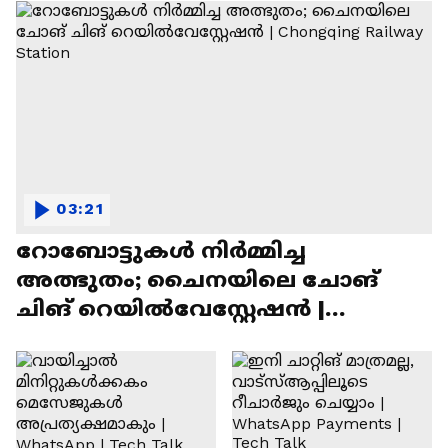
03:21
റോബോട്ടുകൾ നിർമ്മിച്ച
അത്ഭുതം; ചൈനയിലെ ചോങ്
ചിങ് റെയിൽവേസ്റ്റേഷൻ |
Chongqing Railway Station