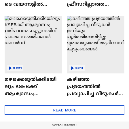
ടെ വയനാട്ടിൽ
ഫ്രീസറില്ലാത്ത
സ്വകാര്യ കമ്പനിയുടെ
കൊണ്ടുപോയ
പാറ പൊട്ടിക്കൽ;
സംഭവം; കണ്ണൂര്‍
ആശങ്കയിൽ
എഡിഎം
നാട്ടുകാര്‍
അന്വേഷണം ഇന്ന്
തുടങ്ങും
04:21
03:11
മഴക്കെടുതിക്കിടയി
കഴിഞ്ഞ
ലും KSEBക്ക്
പ്രളയത്തിൽ
ആശ്വാസം;
പ്രഖ്യാപിച്ച വീടുകൾ
ഉത്പാദനം
ഇനിയും
കൂട്ടുന്നതിന് പകരം
പൂര്‍ത്തിയായിട്ടില്ല;
READ MORE
സംഭരിക്കാൻ
ദുരന്തമുഖത്ത്
ബോര്‍ഡ്
ആദിവാസി