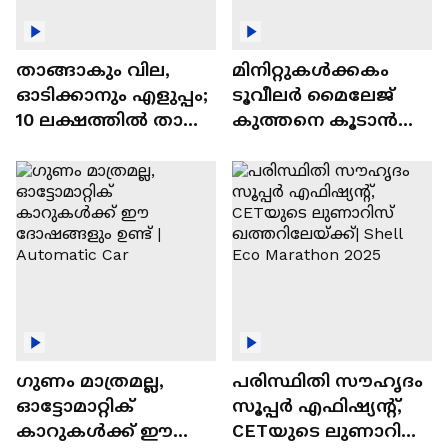
താങ്ങാകും വില,
മിനിറ്റുകൾക്കകം
ഓടിക്കാനും എളുപ്പം;
ടൂവീലർ മൈലേജ്
10 ലക്ഷത്തിൽ താഴെ
കുത്തനെ കൂടാൻ
വിലയുള്ള
ചില സൂത്രങ്ങൾ
ഓട്ടോമാറ്റിക്ക്
എസ്‍യുവികൾ
ഗുണം മാത്രമല്ല,
പരിസ്ഥിതി സൗഹൃദം
ഓട്ടോമാറ്റിക്
സൂപ്പർ എഫിഷ്യന്റ്,
കാറുകൾക്ക് ഈ
CETയുടെ ലുണാറിസ്