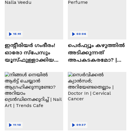
15:41
03:06
ഇന്റീരിയർ ഗംഭീരം!
പെർഫ്യൂം കഴുത്തിൽ
ഓരോ സ്‌പേസും
അടിക്കുന്നത്
യൂസ്ഫുള്ളാക്കിയ
അപകടകരമോ? |
വീട് | Nalla Veedu
Perfume
11:10
09:37