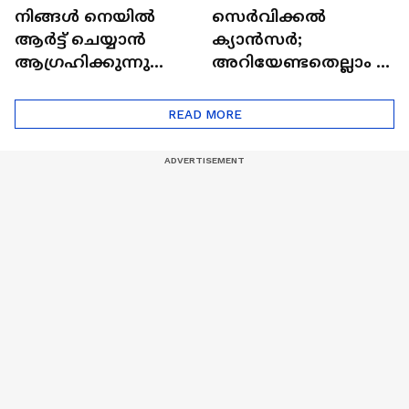
നിങ്ങൾ നെയിൽ
സെർവിക്കൽ
ആർട്ട് ചെയ്യാൻ
ക്യാൻസർ;
ആഗ്രഹിക്കുന്നുണ്ടോ
അറിയേണ്ടതെല്ലാം |
? അറിയാം
Doctor In | Cervical
ട്രെൻഡിനെക്കുറിച്ച് |
Cancer
READ MORE
Nail Art | Trends Cafe