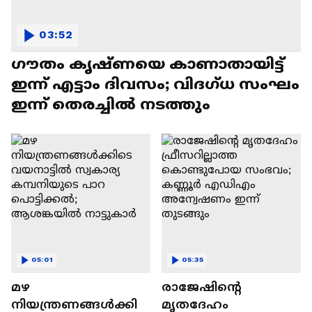
03:52
ഗൗതം കൃഷ്ണയെ കാണാതായിട്ട്
ഇന്ന് എട്ടാം ദിവസം; വിദഗ്ധ സംഘം
ഇന്ന് തെരച്ചിൽ നടത്തും
05:01
05:35
മഴ
രാജേഷിന്റെ
നിയന്ത്രണങ്ങൾക്കി
മൃതദേഹം