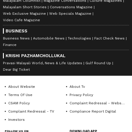
Malayalam Columnist
Magazine Conversations
Culture Magazines
Malayalam Short Stories
Conversations Magazine
Web Exclusive Magazine
Web Specials Magazine
Video Cafe Magazine
BUSINESS
Business News
Automobile News
Technologies
Fact Check News
Finance
KRISHI PAZHAMCHOLLUKAL
Pravasi Malayali World, News & Life Updates
Gulf Round Up
Dear Big Ticket
About Website
About Tv
Terms Of Use
Privacy Policy
CSAM Policy
Complaint Redressal - Website
Complaint Redressal - TV
Compliance Report Digital
Investors
FOLLOW US ON
DOWNLOAD APP