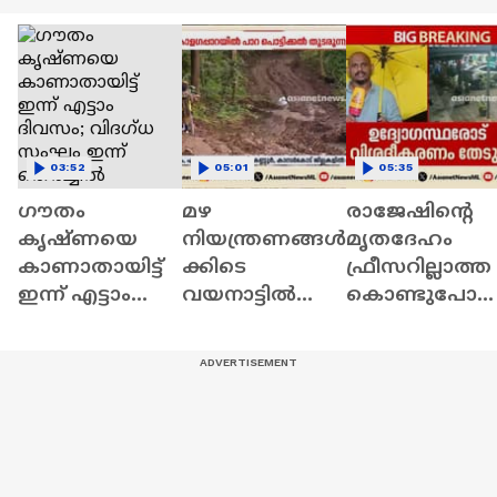
03:52
05:01
05:35
ഗൗതം
മഴ
രാജേഷിന്റെ
കൃഷ്ണയെ
നിയന്ത്രണങ്ങൾ
മൃതദേഹം
കാണാതായിട്ട്
ക്കിടെ
ഫ്രീസറില്ലാത്ത
ഇന്ന് എട്ടാം
വയനാട്ടിൽ
കൊണ്ടുപോ
ദിവസം; വിദഗ്ധ
സ്വകാര്യ
സംഭവം;
സംഘം ഇന്ന്
കമ്പനിയുടെ
കണ്ണൂര്‍
തെരച്ചിൽ
പാറ
എഡിഎം
നടത്തും
പൊട്ടിക്കൽ;
അന്വേഷണം
ആശങ്കയിൽ
ഇന്ന് തുടങ്ങും
നാട്ടുകാര്‍