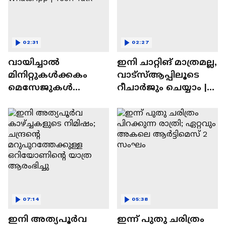
02:31
02:27
വായിച്ചാൽ
ഇനി ചാറ്റിങ് മാത്രമല്ല,
മിനിറ്റുകൾക്കകം
വാട്‌സ്‌ആപ്പിലൂടെ
മെസേജുകള്‍
റീചാർജും ചെയ്യാം |
അപ്രത്യക്ഷമാകും |
WhatsApp Payments |
WhatsApp | Tech Talk
Tech Talk
07:14
05:38
ഇനി അത്യപൂര്‍വ
ഇന്ന് പുതു ചരിത്രം