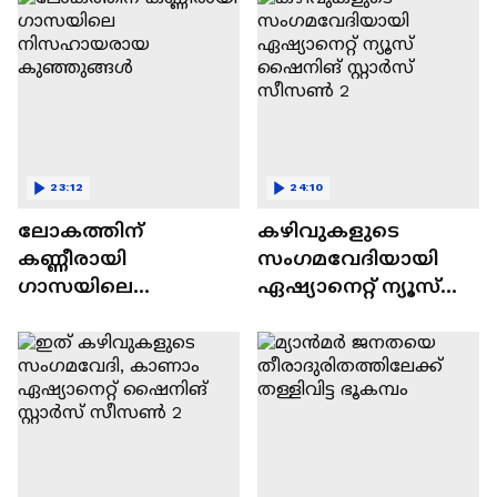
23:12
24:10
ലോകത്തിന്
കഴിവുകളുടെ
കണ്ണീരായി
സംഗമവേദിയായി
ഗാസയിലെ
ഏഷ്യാനെറ്റ് ന്യൂസ്
നിസഹായരായ
ഷൈനിങ് സ്റ്റാർസ്
കുഞ്ഞുങ്ങൾ
സീസൺ 2