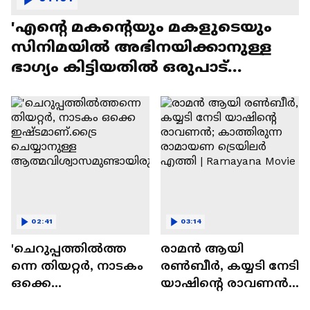
'എന്റെ മകന്റെയും മകളുടെയും
സിനിമയിൽ അഭിനയിക്കാനുള്ള
ഭാഗ്യം കിട്ടിയതിൽ ഒരുപാട്
സന്തോഷം'
02:41
03:14
'ചെറുപ്പത്തിൽത്ത
രാമന്‍ ആയി
ന്നെ തിയറ്റർ, നാടകം
രൺബീർ, കയ്യടി നേടി
ഒക്കെ
യാഷിന്റെ രാവണൻ;
ഇഷ്ടമാണ്.ട്രൈ
കാത്തിരുന്ന