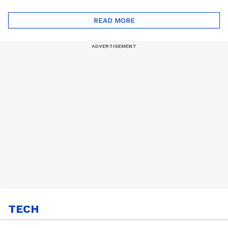
ദോഷങ്ങളും ഉണ്ട് |
ഖത്തറിലേയ്ക്ക്| Shell
Automatic Car
Eco Marathon 2025
READ MORE
TECH