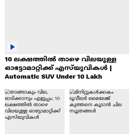
10 ലക്ഷത്തിൽ താഴെ വിലയുള്ള
ഓട്ടോമാറ്റിക്ക് എസ്‍യുവികൾ |
Automatic SUV Under 10 Lakh