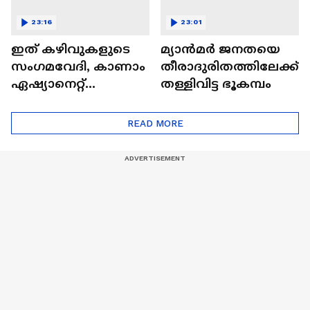
23:16
23:01
ഇത് കഴിവുകളുടെ
മ്യാൻമർ ജനതയെ
സംഗമവേദി, കാണാം
തീരാദുരിതത്തിലേക്ക്
ഏഷ്യാനെറ്റ്
തള്ളിവിട്ട ഭൂകമ്പം
ഷൈനിങ് സ്റ്റാർസ്
സീസൺ 2
READ MORE