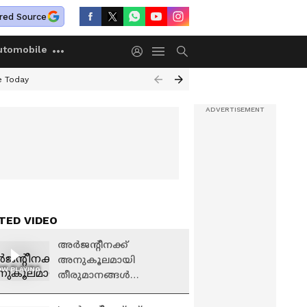
red Source
utomobile
e Today
TED VIDEO
അർജന്റീനക്ക്
അനുകൂലമായി
W PLAYING
തീരുമാനങ്ങൾ
എടുത്തു; ഫ്രഞ്ച്
റഫറിക്കെതിരെ