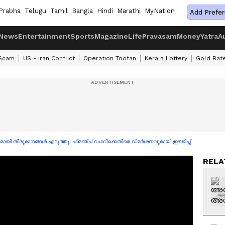
Prabha
Telugu
Tamil
Bangla
Hindi
Marathi
MyNation
Add Prefer
News
Entertainment
Sports
Magazine
Life
Pravasam
Money
Yatra
A
 Scam
US - Iran Conflict
Operation Toofan
Kerala Lottery
Gold Rat
മായി തീരുമാനങ്ങൾ എടുത്തു; ഫ്രഞ്ച് റഫറിക്കെതിരെ വിമർശനവുമായി ഈജിപ്ത്
RELA
NO