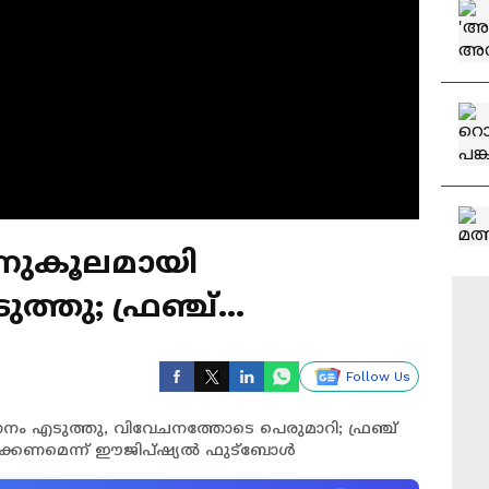
അനുകൂലമായി
 ഫ്രഞ്ച്
വിമർശനവുമായി
Follow Us
ം എടുത്തു, വിവേചനത്തോടെ പെരുമാറി; ഫ്രഞ്ച്
താക്കണമെന്ന് ഈജിപ്ഷ്യൽ ഫുട്ബോൾ