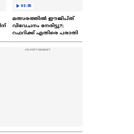
02:35
മത്സരത്തിൽ ഈജിപ്ത്
ന്
വിവേചനം നേരിട്ടു?;
റഫറിക്ക് എതിരെ പരാതി