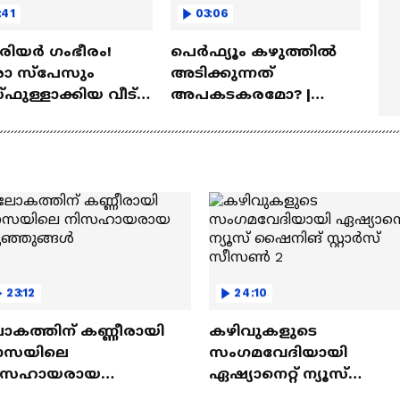
:41
03:06
ീരിയർ ഗംഭീരം!
പെർഫ്യൂം കഴുത്തിൽ
 സ്‌പേസും
അടിക്കുന്നത്
ഫുള്ളാക്കിയ വീട് |
അപകടകരമോ? |
a Veedu
Perfume
23:12
24:10
ോകത്തിന് കണ്ണീരായി
കഴിവുകളുടെ
ാസയിലെ
സംഗമവേദിയായി
ിസഹായരായ
ഏഷ്യാനെറ്റ് ന്യൂസ്
ുഞ്ഞുങ്ങൾ
ഷൈനിങ് സ്റ്റാർസ്