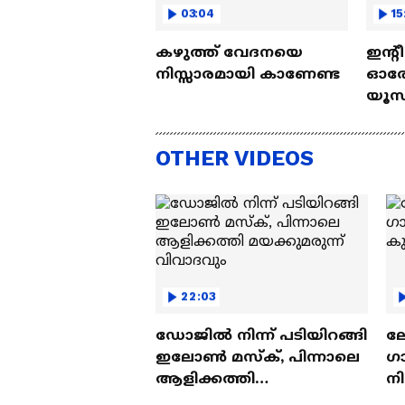
03:04
15
കഴുത്ത് വേദനയെ
ഇന്റ
നിസ്സാരമായി കാണേണ്ട
ഓരോ
യൂസ്
Nall
OTHER VIDEOS
22:03
ഡോജിൽ നിന്ന് പടിയിറങ്ങി
ല
ഇലോൺ മസ്ക്, പിന്നാലെ
ഗ
ആളിക്കത്തി
ന
മയക്കുമരുന്ന് വിവാദവും
ക