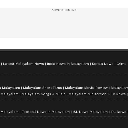
സീസൺ 2
Latest Malayalam News
India News in Malayalam
Kerala News
Crime
n Malayalam
Malayalam Short Films
Malayalam Movie Review
Malayalam
n Malayalam
Malayalam Songs & Music
Malayalam Miniscreen & TV News
n Malayalam
Football News in Malayalam
ISL News Malayalam
IPL News