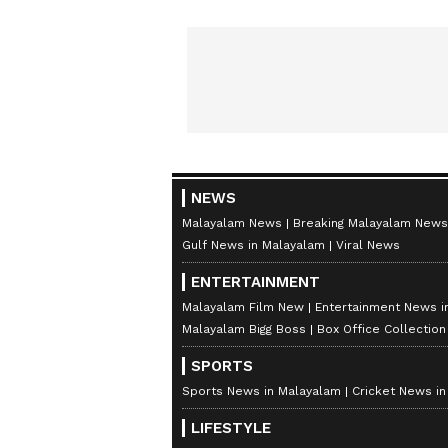
NEWS
Malayalam News
Breaking Malayalam News
Gulf News in Malayalam
Viral News
ENTERTAINMENT
Malayalam Film New
Entertainment News i
Malayalam Bigg Boss
Box Office Collectio
SPORTS
Sports News in Malayalam
Cricket News i
LIFESTYLE