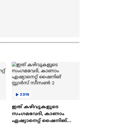
23:16
ഇത് കഴിവുകളുടെ
സംഗമവേദി, കാണാം
ഏഷ്യാനെറ്റ് ഷൈനിങ്
സ്റ്റാർസ് സീസൺ 2