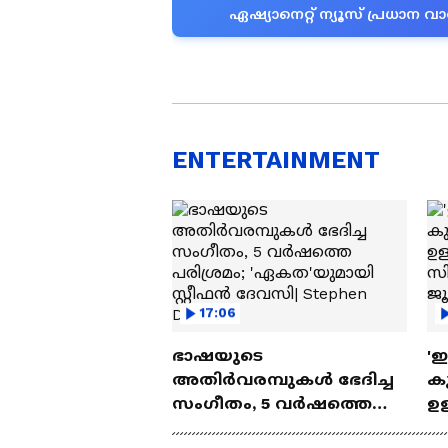
ഏഷ്യാനെറ്റ് ന്യൂസ് പ്രധാ
ENTERTAINMENT
17:06
ഭാഷയുടെ
'
അതിർവരമ്പുകൾ ഭേദിച്ച
കു
സംഗീതം, 5 വർഷത്തെ
ഉള
പരിശ്രമം; 'ഏകത'യുമായി
ബ