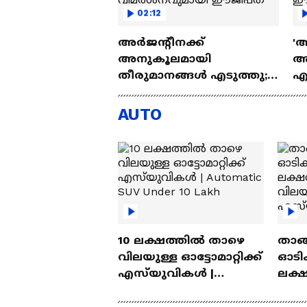
02:12
അർജന്റീനക്ക്
'അ
അനുകൂലമായി
അ
തീരുമാനങ്ങൾ എടുത്തു;
എ
ഫ്രഞ്ച് റഫറിക്കെതിരെ
ഫ
വിമർശനവുമായി
ഈ
AUTO
ഈജിപ്ത്
10 ലക്ഷത്തിൽ താഴെ
താങ്
വിലയുള്ള ഓട്ടോമാറ്റിക്ക്
ഓടിക
എസ്‍യുവികൾ |
ലക്
Automatic SUV Under 10
വിലയ
Lakh
എസ്