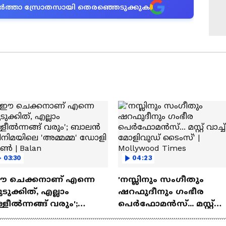
ന വാർത്താ സ്രോതസായി തെരഞ്ഞെടുക്കുക
03:30
04:23
ഈ ചെക്കനാണ് എന്നെ
'നസ്ലിനും സംഗീതും
ടുക്കിത്, എല്ലാം
ഷറഫുദീനും ഗംഭീര
്ളീൽന്നങ്ങ് വരും';
പെർഫോമൻസ്... മസ്റ്റ്
ാലൻ സിനിമയിലെ
വാച്ച് മോളിവുഡ് ടൈംസ്'