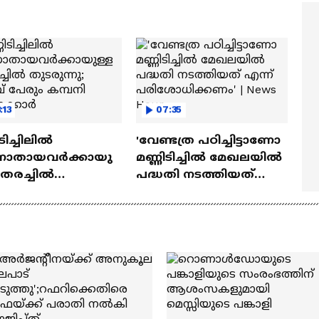
മ്മമ്മ' ഡോളി ജൂൺ |
Mollywood Times
lan
:13
07:35
ടിച്ചിലിൽ
'വേണ്ടത്ര പഠിച്ചിട്ടാണോ
ാതായവർക്കായു
മണ്ണിടിച്ചിൽ മേഖലയിൽ
തെരച്ചിൽ
പദ്ധതി നടത്തിയത്
ുന്നു; അഞ്ച്
എന്ന് പരിശോധിക്കണം'
ം കമ്പനി
| News Hour
നക്കാർ