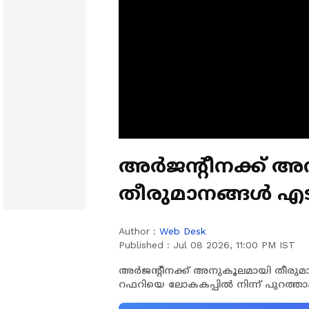
അർജന്റീനക്ക് 
തീരുമാനങ്ങൾ എടുത്തു;
റഫറിക്കെതിരെ 
Author :
Web Desk
ഈജിപ്ത്
Published :
Jul 08 2026, 11:00 PM IST
അർജന്റീനക്ക് അനുകൂലമായി തീരുമാന
റഫറിയെ ലോകകപ്പിൽ നിന്ന് പുറത്