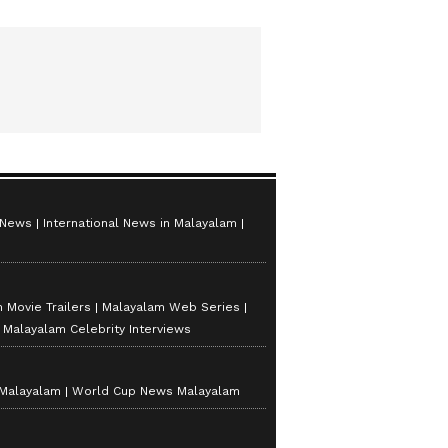
 News
International News in Malayalam
 Movie Trailers
Malayalam Web Series
Malayalam Celebrity Interviews
 Malayalam
World Cup News Malayalam