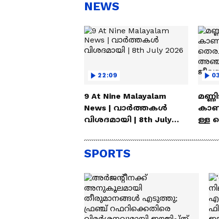
സ്റ്റീഫൻ ദേവസി| Stephen
'അ
NEWS
Devassy
Ba
22:09
03
9 At Nine Malayalam
മണ്ണി
News | വാർത്തകൾ
കാണ
വിശദമായി | 8th July
ള്ള 
2026
തുടര
പേരു
SPORTS
ജീവ