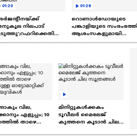
01:20
01:28
ർജന്റീനയ്ക്ക്
റൊണാൾഡോയുടെ
നുകൂല നിലപാട്
പങ്കാളിയുടെ സംരംഭത്തി
ടുത്തു';റഫറിക്കെതിരെ
ആശംസകളുമായി
ിഫയ്ക്ക് പരാതി നൽകി
മെസ്സിയുടെ പങ്കാളി
ജിപ്ത്
ങാകും വില,
മിനിറ്റുകൾക്കകം
്കാനും എളുപ്പം; 10
ടൂവീലർ മൈലേജ്
ഷത്തിൽ താഴെ
കുത്തനെ കൂടാൻ ചില
ുള്ള ഓട്ടോമാറ്റിക്ക്
സൂത്രങ്ങൾ
‍യുവികൾ