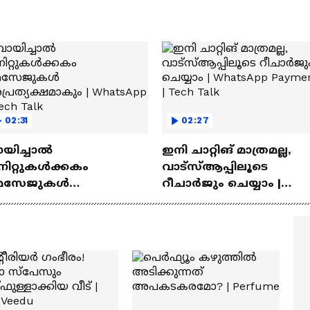
02:31
02:27
ായിച്ചാൽ
ഇനി ചാറ്റിങ് മാത്രമല്ല,
നിറ്റുകൾക്കകം
വാട്‌സ്‌ആപ്പിലൂടെ
െസേജുകള്‍
റീചാർജും ചെയ്യാം |
്രത്യക്ഷമാകും |
WhatsApp Payments | Te
atsApp | Tech Talk
Talk