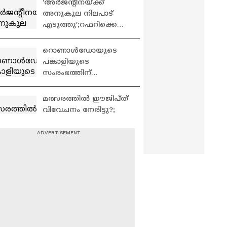
'അർജന്റീനയ്ക്ക്
വിമർശനവുമായി
അനുകൂല നിലപാട്
ഈജിപ്ത്
എടുത്തു';റഫറിക്കെതി
രെ ഫിഫയ്ക്ക് പരാതി
നൽകി ഈജിപ്ത്
റൊണാൾഡോയുടെ
പങ്കാളിയുടെ
സംരംഭത്തിന്
ആശംസകളുമായി
മെസ്സിയുടെ പങ്കാളി
മത്സരത്തിൽ ഈജിപ്ത്
വിവേചനം നേരിട്ടു?;
റഫറിക്ക് എതിരെ
പരാതി
'ഒരു ടീമിനെ മാത്രം
പരിഗണിക്കുന്നത്
അനീതിയാണ്,
റഫറിയുടെ തീരുമാനം
കാഴ്ചക്കാരുടെ
US താരത്തിന് ഇളവ്,
താൽപര്യം കുറയ്ക്കും'
ട്രംപിന് സമ്മാനം; ഫിഫ
പ്രസിഡന്റിന് എതിരെ