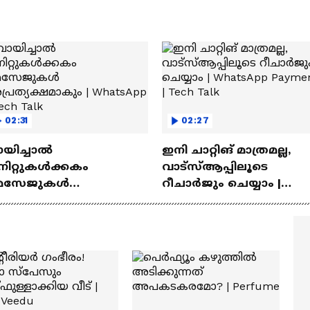
02:31
02:27
ായിച്ചാൽ
ഇനി ചാറ്റിങ് മാത്രമല്ല,
നിറ്റുകൾക്കകം
വാട്‌സ്‌ആപ്പിലൂടെ
െസേജുകള്‍
റീചാർജും ചെയ്യാം |
്രത്യക്ഷമാകും |
WhatsApp Payments | Te
atsApp | Tech Talk
Talk