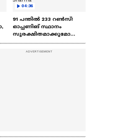
04:36
91 പന്തില്‍ 233 റണ്‍സ്!
ോ,
ഓപ്പണിങ് സ്ഥാനം
സുരക്ഷിതമാക്കുമോ
അഭിഷേക് ശർമ? |
Abhishek Sharma