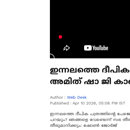
ഇന്നലത്തെ ദീപിക 
അമിത് ഷാ ജി കാ
മറുപടി പറയും?
Author :
Web Desk
Published :
Apr 10 2026, 05:08 PM IST
ഇന്നലത്തെ ദീപിക പത്രത്തിൻ്റെ പേജ
പറയും? ഞങ്ങളെ വേണ്ടെന്ന് സഭ തീര
തീരുമാനിക്കും: ഷോൺ ജോർജ്