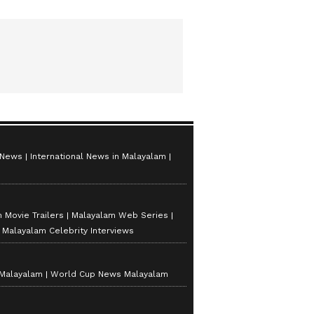
 News
International News in Malayalam
 Movie Trailers
Malayalam Web Series
Malayalam Celebrity Interviews
 Malayalam
World Cup News Malayalam