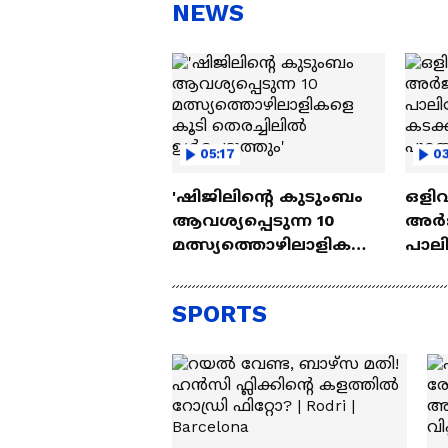
സന്തോഷം'
ആ
NEWS
ന്ന
05:17
0
'ഷിജിലിന്റെ കുടുംബം
ഒളിവ
ആവശ്യപ്പെടുന്ന 10
അർജ
മത്സ്യത്തൊഴിലാളികളെ
പാല
കൂടി തെരച്ചിലിൽ
കടക്
ഉൾപ്പെടുത്തും'
ദൃശ്
SPORTS