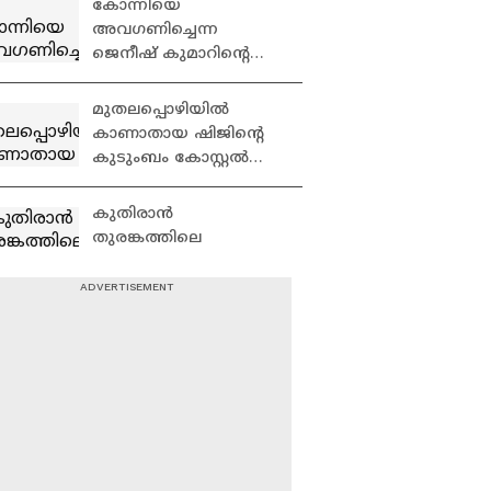
കോന്നിയെ
പറയും?: ഷോൺ
അവഗണിച്ചെന്ന
ജോർജ്
ജെനീഷ് കുമാറിൻ്റെ
ആരോപണത്തിന് പി.സി
വിഷ്ണുനാഥിൻ്റെ
മുതലപ്പൊഴിയിൽ
മറുപടി
കാണാതായ ഷിജിൻ്റെ
കുടുംബം കോസ്റ്റൽ
പൊലീസ് സ്റ്റേഷന്
മുന്നിൽ
കുതിരാൻ
പ്രതിഷേധിക്കുന്നു
തുരങ്കത്തിലെ
മണ്ണിടിച്ചിൽ;
പരിശോധിക്കാൻ
സമിതിയെ
ഞാൻ അവിടെ
നിയോഗിച്ചതായി മന്ത്രി
കിടന്നുറങ്ങിയെന്ന്
ഒ.ജെ.ജനീഷ്
മനഃസാക്ഷി ഉള്ളവർ
പറയുമോ?; ജെനീഷ്
കുമാറിനെതിരെ പി.സി
പത്തനംതിട്ടയിലെ പല
വിഷ്ണുനാഥ്
മേഖലകളിൽ ഇടവിട്ട്
മഴ; ജില്ലയിൽ ജാഗ്രത