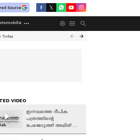
red Source
utomobile
e Today
TED VIDEO
ഇന്നലത്തെ ദീപിക
പത്രത്തിൻ്റെ
W PLAYING
പേജെടുത്ത് അമിത് ഷാ
ജി കാണിച്ചാൽ
ഞാനെന്ത് മറുപടി