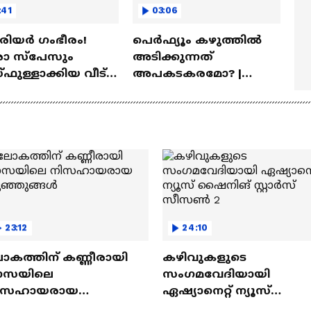
:41
03:06
ീരിയർ ഗംഭീരം!
പെർഫ്യൂം കഴുത്തിൽ
 സ്‌പേസും
അടിക്കുന്നത്
ഫുള്ളാക്കിയ വീട് |
അപകടകരമോ? |
a Veedu
Perfume
23:12
24:10
ോകത്തിന് കണ്ണീരായി
കഴിവുകളുടെ
ാസയിലെ
സംഗമവേദിയായി
ിസഹായരായ
ഏഷ്യാനെറ്റ് ന്യൂസ്
ുഞ്ഞുങ്ങൾ
ഷൈനിങ് സ്റ്റാർസ്