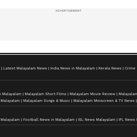
സീസൺ 2
Latest Malayalam News
India News in Malayalam
Kerala News
Crime
n Malayalam
Malayalam Short Films
Malayalam Movie Review
Malayalam
n Malayalam
Malayalam Songs & Music
Malayalam Miniscreen & TV News
n Malayalam
Football News in Malayalam
ISL News Malayalam
IPL News