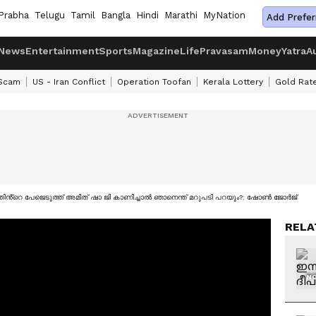
Prabha
Telugu
Tamil
Bangla
Hindi
Marathi
MyNation
Add Prefer
News
Entertainment
Sports
Magazine
Life
Pravasam
Money
Yatra
A
 Scam
US - Iran Conflict
Operation Toofan
Kerala Lottery
Gold Rat
്തിൻ്റെ പേജെടുത്ത് അമിത് ഷാ ജി കാണിച്ചാൽ ഞാനെന്ത് മറുപടി പറയും?: ഷോൺ ജോർജ്
RELA
NO