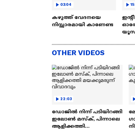
03:04
15
കഴുത്ത് വേദനയെ
ഇന്റ
നിസ്സാരമായി കാണേണ്ട
ഓരോ
യൂസ്
Nall
OTHER VIDEOS
22:03
ഡോജിൽ നിന്ന് പടിയിറങ്ങി
ല
ഇലോൺ മസ്ക്, പിന്നാലെ
ഗ
ആളിക്കത്തി
ന
മയക്കുമരുന്ന് വിവാദവും
ക