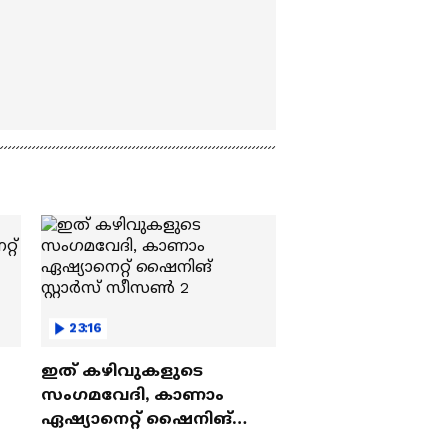
23:16
ഇത് കഴിവുകളുടെ
സംഗമവേദി, കാണാം
ഏഷ്യാനെറ്റ് ഷൈനിങ്
സ്റ്റാർസ് സീസൺ 2