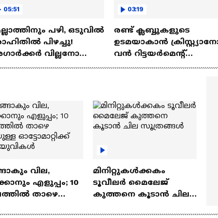
05:51
03:19
്ലാത്തിനും പഴി, ഒടുവില്‍
രണ്ട്‌ ക്ലബ്ബുകളുടെ
ഹിതില്‍ പിഴച്ചു!
ഉടമയാകാന്‍ ക്രിസ്റ്റ്യാന
ാര്‍ക്കർ വില്ലനോ
വന്‍ റിട്ടയര്‍മെന്റ്‌
തോ വിപ്ലവകാരിയോ? |
പദ്ധതികള്‍ | Cristiano
it Agarkar
Ronaldo
ങാകും വില,
മിനിറ്റുകൾക്കകം
്കാനും എളുപ്പം; 10
ടൂവീലർ മൈലേജ്
ഷത്തിൽ താഴെ
കുത്തനെ കൂടാൻ ചില
ുള്ള ഓട്ടോമാറ്റിക്ക്
സൂത്രങ്ങൾ
‍യുവികൾ