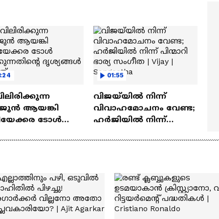
ത്മവിശ്വാസമുണ്ടായിരു
എത്തി | Ramayana Movie
ില്ല'
3:24
01:55
ിലിരിക്കുന്ന
വിജയ്‌യിൽ നിന്ന്
ുൻ ആയങ്കി
വിവാഹമോചനം വേണ്ട;
ിയേക്കര ടോൾ
ഹർജിയിൽ നിന്ന്
കുന്നതിന്റെ
പിന്മാറി ഭാര്യ സംഗീത |
യങ്ങൾ പുറത്ത്
Vijay | Sangeetha