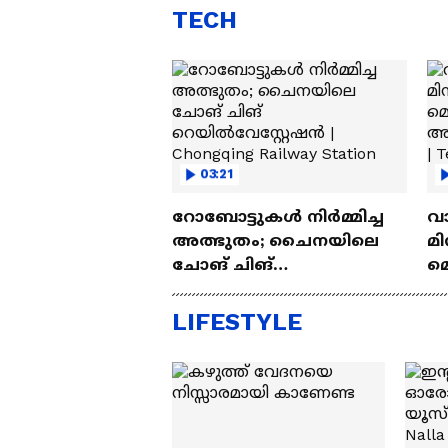
TECH
03:21
റോബോട്ടുകൾ നിർമ്മിച്ച
വ
അത്ഭുതം; ചൈനയിലെ
മി
ചോങ് ചിങ്
മ
റെയിൽവേസ്റ്റേഷൻ |
അപ
Chongqing Railway Station
Wh
LIFESTYLE