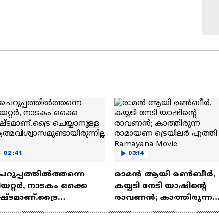
02:41
03:14
െറുപ്പത്തിൽത്തന്നെ
രാമന്‍ ആയി രൺബീർ,
യറ്റർ, നാടകം ഒക്കെ
കയ്യടി നേടി യാഷിന്റെ
ഷ്ടമാണ്.ട്രൈ
രാവണൻ; കാത്തിരുന്ന
യ്യാനുള്ള
രാമായണ ട്രെയിലർ