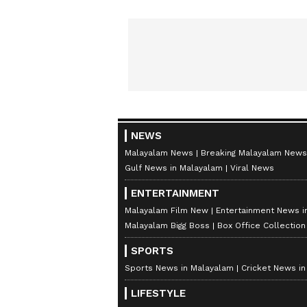
NEWS
Malayalam News
Breaking Malayalam News
Gulf News in Malayalam
Viral News
ENTERTAINMENT
Malayalam Film New
Entertainment News i
Malayalam Bigg Boss
Box Office Collectio
SPORTS
Sports News in Malayalam
Cricket News i
LIFESTYLE