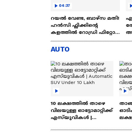
04:37
റയല്‍ വേണ്ട, ബാഴ്‌സ മതി!
എല
ഹൻസി ഫ്ലിക്കിന്റെ
രോ
കളത്തില്‍ റോഡ്രി ഫിറ്റോ?
അഗ
| Rodri | Barcelona
അ
Aj
AUTO
10 ലക്ഷത്തിൽ താഴെ
താങ്
വിലയുള്ള ഓട്ടോമാറ്റിക്ക്
ഓടിക
എസ്‍യുവികൾ |
ലക്
Automatic SUV Under 10
വിലയ
Lakh
എസ്