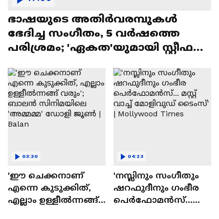
ഭാഷയുടെ അതിർവരമ്പുകൾ
ഭേദിച്ച സംഗീതം, 5 വർഷത്തെ
പരിശ്രമം; 'ഏകത'യുമായി സ്റ്റീഫൻ
ദേവസി| Stephen Devassy
03:30
04:23
'ഈ ചെക്കനാണ്
'നസ്ലിനും സംഗീതും
എന്നെ കുടുക്കിത്,
ഷറഫുദീനും ഗംഭീര
എല്ലാം ഉള്ളീൽന്നങ്ങ്
പെർഫോമൻസ്...
വരും'; ബാലൻ
മസ്റ്റ് വാച്ച് മോളിവുഡ്