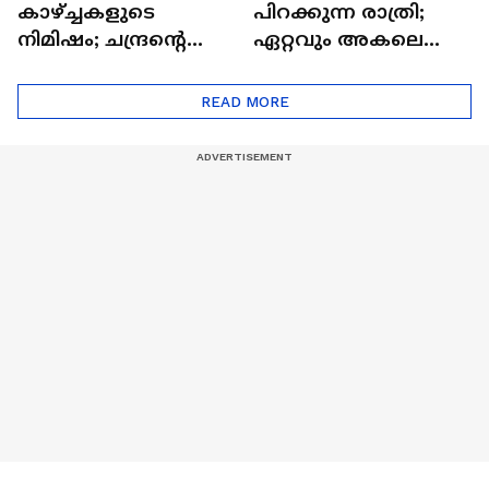
കാഴ്ച്ചകളുടെ
പിറക്കുന്ന രാത്രി;
നിമിഷം; ചന്ദ്രന്റെ
ഏറ്റവും അകലെ
മറുപുറത്തേക്കുള്ള
ആര്‍ട്ടിമെസ് 2 സംഘം
ഒറിയോണിന്റെ യാത്ര
READ MORE
ആരംഭിച്ചു