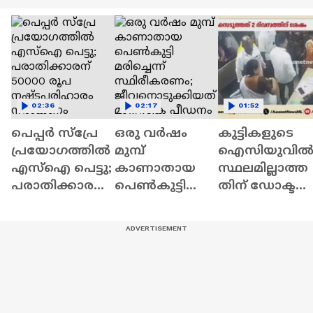
02:36
02:17
01:52
പെപ്പർ സ്പ്രേ
ഒരു വർഷം
കുട്ടികളുടെ
പ്രയോഗത്തിൽ
മുമ്പ്
ഐസിയുവി
എസ്ഐ പെട്ടു;
കാണാതായ
സ്ഥലമില്ലാത്ത
പരാതിക്കാരന്
പെൺകുട്ടി
തിന് ഡോക്ടറ
50000 രൂപ
മരിച്ചെന്ന്
കയ്യേറ്റം
നഷ്ടപരിഹാരം
സ്ഥിരീകരണം;
ചെയ്ത
നൽകണം
ജീവനൊടുക്കി
ശിവസേന
യത് മാനസിക
പ്രവർത്തകർ
പീഡനം
അറസ്റ്റിൽ
കാരണം