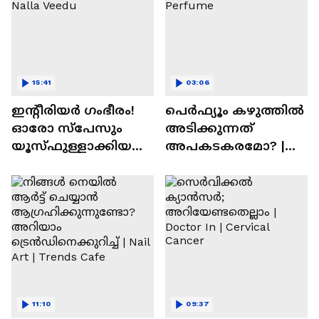
15:41
03:06
ഇന്റീരിയർ ഗംഭീരം!
പെർഫ്യൂം കഴുത്തിൽ
ഓരോ സ്‌പേസും
അടിക്കുന്നത്
യൂസ്ഫുള്ളാക്കിയ
അപകടകരമോ? |
വീട് | Nalla Veedu
Perfume
11:10
09:37