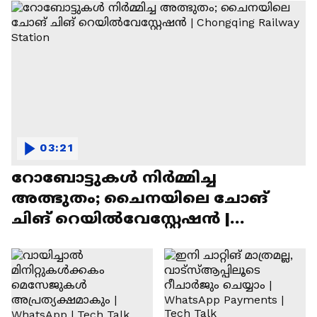
03:21
റോബോട്ടുകൾ നിർമ്മിച്ച
അത്ഭുതം; ചൈനയിലെ ചോങ്
ചിങ് റെയിൽവേസ്റ്റേഷൻ |
Chongqing Railway Station