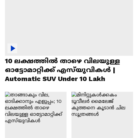
10 ലക്ഷത്തിൽ താഴെ വിലയുള്ള
ഓട്ടോമാറ്റിക്ക് എസ്‍യുവികൾ |
Automatic SUV Under 10 Lakh