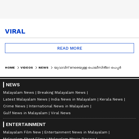
VIRAL
READ MORE
HOME
VIDEOS
NEWS
യുവാവിന് നേരെയുള്ള പൊലീസിൻ്റെ പെപ്പർ സ്‌പ്രേ പ്രയോഗത്തിൽ എസ്‌ഐ 50,000 രൂപ നൽകാൻ ഉത്തരവ്
NEWS
Malayalam News
Breaking Malayalam News
Latest Malayalam News
India News in Malayalam
Kerala News
Crime News
International News in Malayalam
Gulf News in Malayalam
Viral News
ENTERTAINMENT
Malayalam Film New
Entertainment News in Malayalam
Malayalam Short Films
Malayalam Movie Review