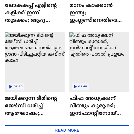
ലോകകപ്പ് എട്ടിന്റെ
മാനം കാക്കാൻ
കളിക്ക് ഇന്ന്
ഇന്ത്യ;
തുടക്കം; ആദ്യ
ഇംഗ്ലണ്ടിനെതിരെ
ക്വാര്‍ട്ടര്‍ പോരിൽ
നിർണായക ട്വന്റി 20
ഫ്രാൻസ്
ഇന്ന്
മൊറോക്കോയെ
നേരിടും
01:50
01:48
ജയിക്കുന്ന ടീമിന്റെ
ഫിഫ അധ്യക്ഷന്
ജേഴ്സി ധരിച്ച്
വീണ്ടും കുരുക്ക്;
ആഘോഷം;
ഇൻഫാന്റീനോയ്ക്ക്
നെയ്മറുടെ ശ്രദ്ധ
എതിരെ പരാതി
പിടിച്ചുപറ്റിയ കവീസ്
പ്രളയം
READ MORE