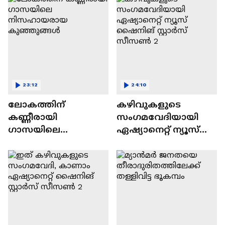
23:12
24:10
ലോകത്തിന്
കഴിവുകളുടെ
കണ്ണീരായി
സംഗമവേദിയായി
ഗാസയിലെ
ഏഷ്യാനെറ്റ് ന്യൂസ്
നിസഹായരായ
ഷൈനിങ് സ്റ്റാർസ്
കുഞ്ഞുങ്ങൾ
സീസൺ 2