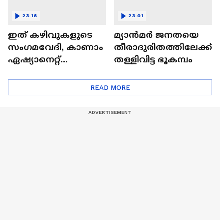
23:16
23:01
ഇത് കഴിവുകളുടെ
മ്യാൻമർ ജനതയെ
സംഗമവേദി, കാണാം
തീരാദുരിതത്തിലേക്ക്
ഏഷ്യാനെറ്റ്
തള്ളിവിട്ട ഭൂകമ്പം
ഷൈനിങ് സ്റ്റാർസ്
സീസൺ 2
READ MORE