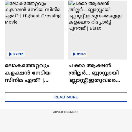
സിനിമയിലെ
ടൈംസ്' | Mollywood
'അമ്മമ്മ' ഡോളി
Times
ജൂൺ | Balan
02:47
01:54
ലോകത്തേറ്റവും
പക്കാ ആക്ഷൻ
കളക്ഷൻ നേടിയ
ത്രില്ലർ... ബ്ലാസ്റ്റായി
സിനിമ ഏത്? |
'ബ്ലാസ്റ്റ്',ഇതുവരെയു
Highest Grossing
ള്ള കളക്ഷൻ
Movie
റിപ്പോർട്ട് പുറത്ത് |
READ MORE
Blast