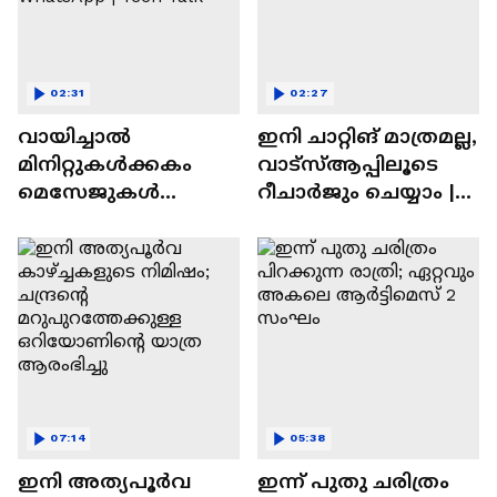
02:31
02:27
വായിച്ചാൽ
ഇനി ചാറ്റിങ് മാത്രമല്ല,
മിനിറ്റുകൾക്കകം
വാട്‌സ്‌ആപ്പിലൂടെ
മെസേജുകള്‍
റീചാർജും ചെയ്യാം |
അപ്രത്യക്ഷമാകും |
WhatsApp Payments |
WhatsApp | Tech Talk
Tech Talk
07:14
05:38
ഇനി അത്യപൂര്‍വ
ഇന്ന് പുതു ചരിത്രം