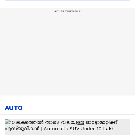
കഫേ
AUTO