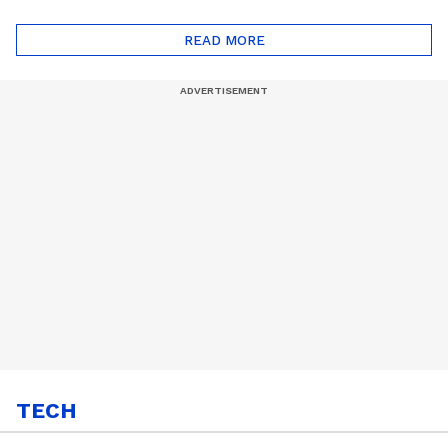
ദോഷങ്ങളും ഉണ്ട് |
ഖത്തറിലേയ്ക്ക്| Shell
Automatic Car
Eco Marathon 2025
READ MORE
TECH