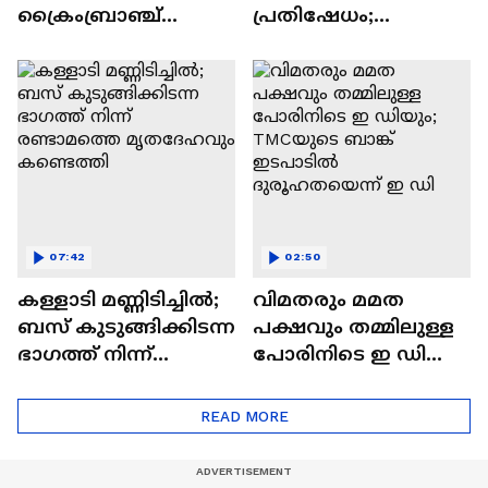
ക്രൈംബ്രാഞ്ച്
പ്രതിഷേധം;
തിടുക്കത്തിൽ
ചെയർമാനെ
കേസെടുക്കില്ല
തടയാൻ ശ്രമം |
Youth Congress
07:42
02:50
കള്ളാടി മണ്ണിടിച്ചിൽ;
വിമതരും മമത
ബസ് കുടുങ്ങിക്കിടന്ന
പക്ഷവും തമ്മിലുള്ള
ഭാഗത്ത് നിന്ന്
പോരിനിടെ ഇ ഡിയും;
രണ്ടാമത്തെ
TMCയുടെ ബാങ്ക്
മൃതദേഹവും
ഇടപാടിൽ
READ MORE
കണ്ടെത്തി
ദുരൂഹതയെന്ന് ഇ ഡി