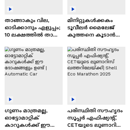
താങ്ങാകും വില,
മിനിറ്റുകൾക്കകം
ഓടിക്കാനും എളുപ്പം;
ടൂവീലർ മൈലേജ്
10 ലക്ഷത്തിൽ താഴെ
കുത്തനെ കൂടാൻ
വിലയുള്ള
ചില സൂത്രങ്ങൾ
ഓട്ടോമാറ്റിക്ക്
എസ്‍യുവികൾ
ഗുണം മാത്രമല്ല,
പരിസ്ഥിതി സൗഹൃദം
ഓട്ടോമാറ്റിക്
സൂപ്പർ എഫിഷ്യന്റ്,
കാറുകൾക്ക് ഈ
CETയുടെ ലുണാറിസ്