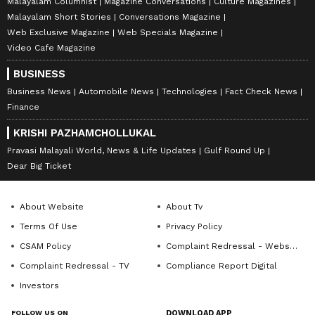
Malayalam Columnist
Magazine Conversations
Culture Magazines
Malayalam Short Stories
Conversations Magazine
Web Exclusive Magazine
Web Specials Magazine
Video Cafe Magazine
BUSINESS
Business News
Automobile News
Technologies
Fact Check News
Finance
KRISHI PAZHAMCHOLLUKAL
Pravasi Malayali World, News & Life Updates
Gulf Round Up
Dear Big Ticket
About Website
About Tv
Terms Of Use
Privacy Policy
CSAM Policy
Complaint Redressal - Website
Complaint Redressal - TV
Compliance Report Digital
Investors
FOLLOW US ON
DOWNLOAD APP