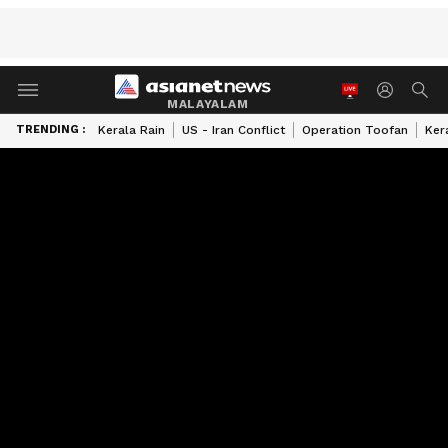
MALAYALAM
TRENDING :
Kerala Rain
US - Iran Conflict
Operation Toofan
Ker