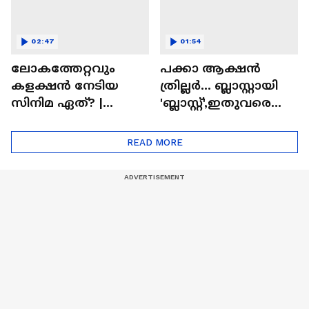
02:47
01:54
ലോകത്തേറ്റവും
പക്കാ ആക്ഷൻ
കളക്ഷൻ നേടിയ
ത്രില്ലർ... ബ്ലാസ്റ്റായി
സിനിമ ഏത്? |
'ബ്ലാസ്റ്റ്',ഇതുവരെയു
Highest Grossing
ള്ള കളക്ഷൻ
Movie
റിപ്പോർട്ട് പുറത്ത് |
READ MORE
Blast