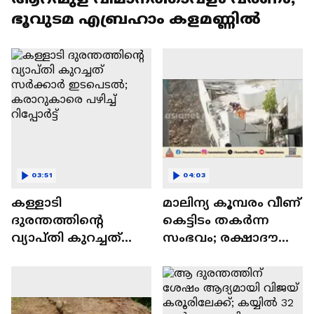
ഭൂവുടമ എബ്രഹാം കളമണ്ണിൽ
03:51
04:03
കള്ളാടി
മാലിന്യ കൂമ്പരം വീണ്
ദുരന്തത്തിന്റെ
കെട്ടിടം തകര്‍ന്ന
വ്യാപ്തി കുറച്ചത്
സംഭവം; രക്ഷാദൗത്യം
സര്‍ക്കാര്‍ ഇടപെടൽ;
മൂന്നാം ദിവസം
കരാറുകാരെ പഴിച്ച്
ദുഷ്കരം,
റിപ്പോര്‍ട്ട്
കണ്ടെത്താൻ 8 പേര്‍