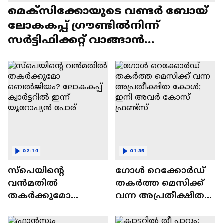
മെക്സിക്കോയുടെ വണ്ടർ ബോയ്
ലോകകപ്പ് ​ഗ്രൗണ്ടിൽനിന്ന്
‌സർട്ടിഫിക്കറ്റ് വാങ്ങാൻ
സ്കൂളിലേക്ക്
02:14
01:35
സ്പെയിന്റെ
ഗോൾ റെക്കോര്‍ഡ്
വൻമതിൽ
തകര്‍ത്ത മെസിക്ക്
തകർക്കുമോ
വന്ന അപ്രതീക്ഷിത
ബെൽജിയം?
കോൾ; ഇനി അവര്‍
ലോകകപ്പ് ക്വാർട്ടറിൽ
കോസ് ഫ്രണ്ട്സ്