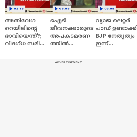
02:16
06:09
03:05
അതിവേഗ
ഐടി
വ്യാജ ലെറ്റർ
റെയിലിൻ്റെ
ജീവനക്കാരുടെ
പാഡ് ഉണ്ടാക്കി
ഭാവിയെന്ത്?;
അപകടമരണ
BJP നേതൃത്വം
വിദഗ്‌ധ സമിതി
ത്തിൽ
ഇന്ന്
ഇന്ന്
വൻവഴിതിരിവ്;
പൊലീസിൽ
മുഖ്യമന്ത്രിയുമാ
അപകടകാര
പരാതി നൽകു
യി ചർച്ച
ണം ബൈക്ക്
നടത്തും
നിയന്ത്രണം
വിട്ടതല്ല