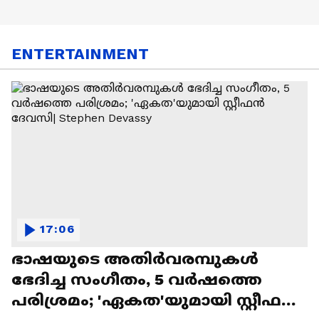
ENTERTAINMENT
17:06
ഭാഷയുടെ അതിർവരമ്പുകൾ
ഭേദിച്ച സംഗീതം, 5 വർഷത്തെ
പരിശ്രമം; 'ഏകത'യുമായി സ്റ്റീഫൻ