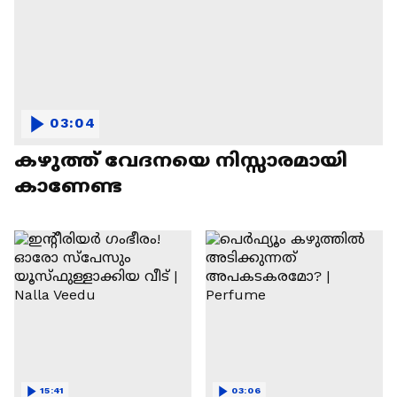
03:04
കഴുത്ത് വേദനയെ നിസ്സാരമായി
കാണേണ്ട
15:41
03:06