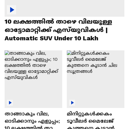
10 ലക്ഷത്തിൽ താഴെ വിലയുള്ള
ഓട്ടോമാറ്റിക്ക് എസ്‍യുവികൾ |
Automatic SUV Under 10 Lakh
താങ്ങാകും വില,
മിനിറ്റുകൾക്കകം
ഓടിക്കാനും എളുപ്പം;
ടൂവീലർ മൈലേജ്
10 ലക്ഷത്തിൽ താഴെ
കുത്തനെ കൂടാൻ