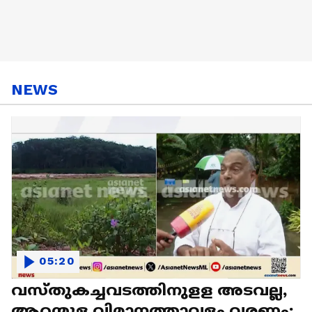
NEWS
05:20
വസ്തുകച്ചവടത്തിനുളള അടവല്ല,
ആറന്മുള വിമാനത്താവളം വരണം;