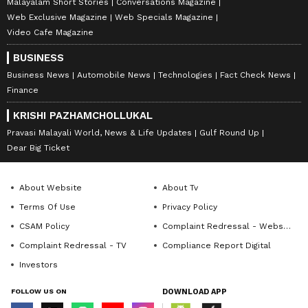
Malayalam Short Stories
Conversations Magazine
Web Exclusive Magazine
Web Specials Magazine
Video Cafe Magazine
BUSINESS
Business News
Automobile News
Technologies
Fact Check News
Finance
KRISHI PAZHAMCHOLLUKAL
Pravasi Malayali World, News & Life Updates
Gulf Round Up
Dear Big Ticket
About Website
About Tv
Terms Of Use
Privacy Policy
CSAM Policy
Complaint Redressal - Website
Complaint Redressal - TV
Compliance Report Digital
Investors
FOLLOW US ON
DOWNLOAD APP