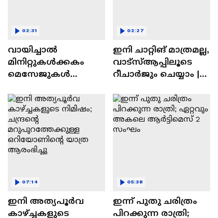
02:31
02:27
വായിച്ചാൽ
ഇനി ചാറ്റിങ് മാത്രമല്ല,
മിനിറ്റുകൾക്കകം
വാട്‌സ്‌ആപ്പിലൂടെ
മെസേജുകള്‍
റീചാർജും ചെയ്യാം |
അപ്രത്യക്ഷമാകും |
WhatsApp Payments |
WhatsApp | Tech Talk
Tech Talk
07:14
05:38
ഇനി അത്യപൂര്‍വ
ഇന്ന് പുതു ചരിത്രം
കാഴ്ച്ചകളുടെ
പിറക്കുന്ന രാത്രി;