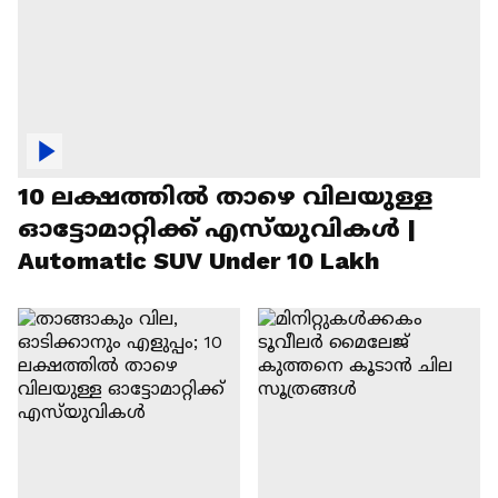
10 ലക്ഷത്തിൽ താഴെ വിലയുള്ള
ഓട്ടോമാറ്റിക്ക് എസ്‍യുവികൾ |
Automatic SUV Under 10 Lakh