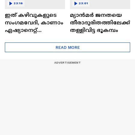
23:16
23:01
ഇത് കഴിവുകളുടെ
മ്യാൻമർ ജനതയെ
സംഗമവേദി, കാണാം
തീരാദുരിതത്തിലേക്ക്
ഏഷ്യാനെറ്റ്
തള്ളിവിട്ട ഭൂകമ്പം
ഷൈനിങ് സ്റ്റാർസ്
സീസൺ 2
READ MORE