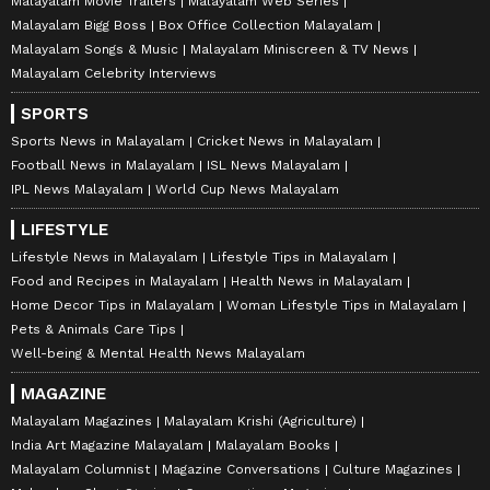
Malayalam Movie Trailers
Malayalam Web Series
Malayalam Bigg Boss
Box Office Collection Malayalam
Malayalam Songs & Music
Malayalam Miniscreen & TV News
Malayalam Celebrity Interviews
SPORTS
Sports News in Malayalam
Cricket News in Malayalam
Football News in Malayalam
ISL News Malayalam
IPL News Malayalam
World Cup News Malayalam
LIFESTYLE
Lifestyle News in Malayalam
Lifestyle Tips in Malayalam
Food and Recipes in Malayalam
Health News in Malayalam
Home Decor Tips in Malayalam
Woman Lifestyle Tips in Malayalam
Pets & Animals Care Tips
Well-being & Mental Health News Malayalam
MAGAZINE
Malayalam Magazines
Malayalam Krishi (Agriculture)
India Art Magazine Malayalam
Malayalam Books
Malayalam Columnist
Magazine Conversations
Culture Magazines