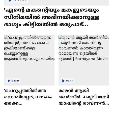
'എന്റെ മകന്റെയും മകളുടെയും
സിനിമയിൽ അഭിനയിക്കാനുള്ള
ഭാഗ്യം കിട്ടിയതിൽ ഒരുപാട്
സന്തോഷം'
02:41
03:14
'ചെറുപ്പത്തിൽത്ത
രാമന്‍ ആയി
ന്നെ തിയറ്റർ, നാടകം
രൺബീർ, കയ്യടി നേടി
ഒക്കെ
യാഷിന്റെ രാവണൻ;
ഇഷ്ടമാണ്.ട്രൈ
കാത്തിരുന്ന