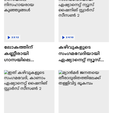
23:12
24:10
ലോകത്തിന്
കഴിവുകളുടെ
കണ്ണീരായി
സംഗമവേദിയായി
ഗാസയിലെ
ഏഷ്യാനെറ്റ് ന്യൂസ്
നിസഹായരായ
ഷൈനിങ് സ്റ്റാർസ്
കുഞ്ഞുങ്ങൾ
സീസൺ 2