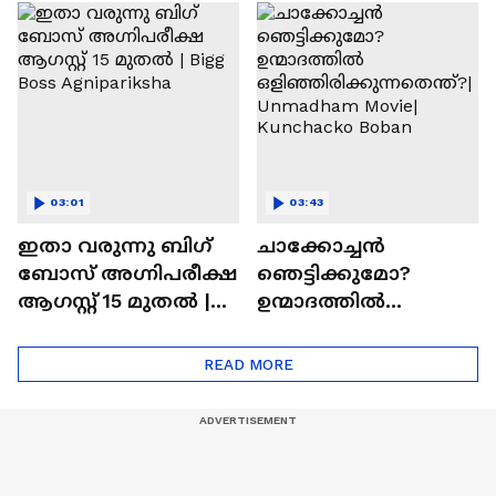
ചെയ്യാനുള്ള
രാമായണ ട്രെയിലർ
ആത്മവിശ്വാസമുണ്ടാ
എത്തി | Ramayana
യിരുന്നില്ല'
Movie
03:01
03:43
ഇതാ വരുന്നു ബിഗ്
ചാക്കോച്ചന്‍
ബോസ് അഗ്നിപരീക്ഷ
ഞെട്ടിക്കുമോ?
ആഗസ്റ്റ് 15 മുതൽ |
ഉന്മാദത്തിൽ
Bigg Boss Agnipariksha
ഒളിഞ്ഞിരിക്കുന്നതെ
ന്ത്?| Unmadham
READ MORE
Movie| Kunchacko
Boban