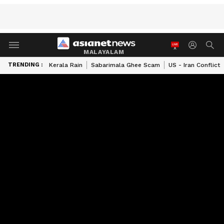
MALAYALAM
TRENDING :
Kerala Rain
Sabarimala Ghee Scam
US - Iran Conflict