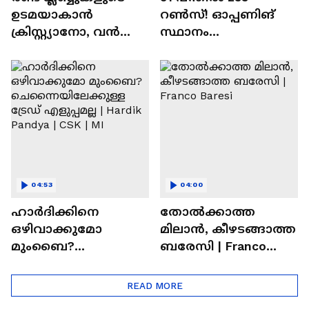
ഉടമയാകാന്‍
റണ്‍സ്! ഓപ്പണിങ്
ക്രിസ്റ്റ്യാനോ, വന്‍
സ്ഥാനം
റിട്ടയര്‍മെന്റ്‌
സുരക്ഷിതമാക്കുമോ
പദ്ധതികള്‍ | Cristiano
അഭിഷേക് ശർമ? |
Ronaldo
Abhishek Sharma
04:53
04:00
ഹാർദിക്കിനെ
തോല്‍ക്കാത്ത
ഒഴിവാക്കുമോ
മിലാന്‍, കീഴടങ്ങാത്ത
മുംബൈ?
ബരേസി | Franco
ചെന്നൈയിലേക്കുള്ള
Baresi
ട്രേഡ് എളുപ്പമല്ല |
READ MORE
Hardik Pandya | CSK |