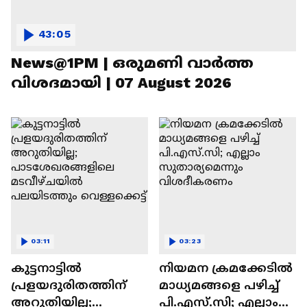
43:05
News@1PM | ഒരുമണി വാർത്ത
വിശദമായി | 07 August 2026
03:11
03:23
കുട്ടനാട്ടിൽ
നിയമന ക്രമക്കേടിൽ
പ്രളയദുരിതത്തിന്
മാധ്യമങ്ങളെ പഴിച്ച്
അറുതിയില്ല;
പി.എസ്.സി; എല്ലാം