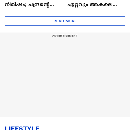
നിമിഷം; ചന്ദ്രന്റെ
ഏറ്റവും അകലെ
മറുപുറത്തേക്കുള്ള
ആര്‍ട്ടിമെസ് 2 സംഘം
ഒറിയോണിന്റെ യാത്ര
READ MORE
ആരംഭിച്ചു
LIFESTYLE