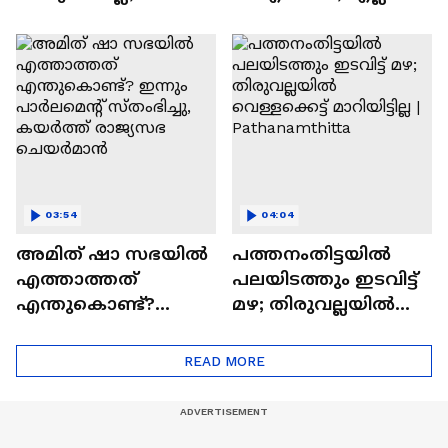
പാടശേഖരങ്ങളിലെ
സുതാര്യമെന്നും
മടവീഴ്ചയിൽ
വിശദീകരണം
പലയിടത്തും
വെള്ളക്കെട്ട്
03:54
04:04
അമിത് ഷാ സഭയിൽ
പത്തനംതിട്ടയിൽ
എത്താത്തത്
പലയിടത്തും ഇടവിട്ട്
എന്തുകൊണ്ട്?
മഴ; തിരുവല്ലയിൽ
ഇന്നും പാർലമെന്റ്
വെള്ളക്കെട്ട്
സ്തംഭിച്ചു, കയർത്ത്
മാറിയിട്ടില്ല |
READ MORE
രാജ്യസഭ ചെയർമാൻ
Pathanamthitta