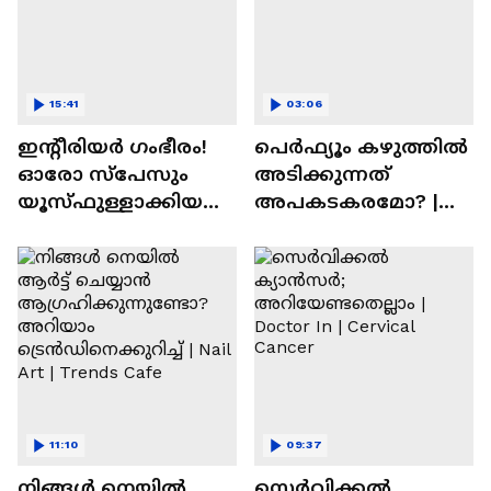
15:41
03:06
ഇന്റീരിയർ ഗംഭീരം!
പെർഫ്യൂം കഴുത്തിൽ
ഓരോ സ്‌പേസും
അടിക്കുന്നത്
യൂസ്ഫുള്ളാക്കിയ
അപകടകരമോ? |
വീട് | Nalla Veedu
Perfume
11:10
09:37
നിങ്ങൾ നെയിൽ
സെർവിക്കൽ