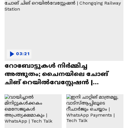
03:21
റോബോട്ടുകൾ നിർമ്മിച്ച
അത്ഭുതം; ചൈനയിലെ ചോങ്
ചിങ് റെയിൽവേസ്റ്റേഷൻ |
Chongqing Railway Station