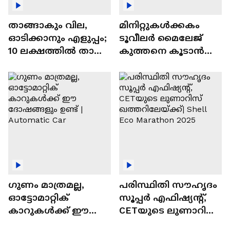
താങ്ങാകും വില,
മിനിറ്റുകൾക്കകം
ഓടിക്കാനും എളുപ്പം;
ടൂവീലർ മൈലേജ്
10 ലക്ഷത്തിൽ താഴെ
കുത്തനെ കൂടാൻ
വിലയുള്ള
ചില സൂത്രങ്ങൾ
ഓട്ടോമാറ്റിക്ക്
എസ്‍യുവികൾ
ഗുണം മാത്രമല്ല,
പരിസ്ഥിതി സൗഹൃദം
ഓട്ടോമാറ്റിക്
സൂപ്പർ എഫിഷ്യന്റ്,
കാറുകൾക്ക് ഈ
CETയുടെ ലുണാറിസ്
ദോഷങ്ങളും ഉണ്ട് |
ഖത്തറിലേയ്ക്ക്| Shell