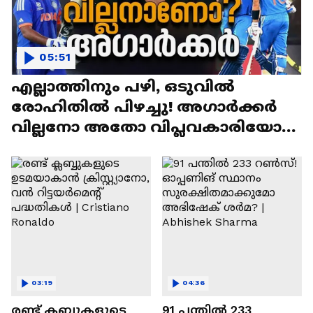
05:51
എല്ലാത്തിനും പഴി, ഒടുവില്‍
രോഹിതില്‍ പിഴച്ചു! അഗാര്‍ക്കർ
വില്ലനോ അതോ വിപ്ലവകാരിയോ? |
Ajit Agarkar
03:19
04:36
രണ്ട്‌ ക്ലബ്ബുകളുടെ
91 പന്തില്‍ 233