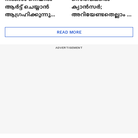
ആർട്ട് ചെയ്യാൻ
ക്യാൻസർ;
ആഗ്രഹിക്കുന്നുണ്ടോ
അറിയേണ്ടതെല്ലാം |
? അറിയാം
Doctor In | Cervical
ട്രെൻഡിനെക്കുറിച്ച് |
Cancer
READ MORE
Nail Art | Trends Cafe