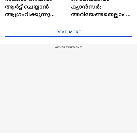
ആർട്ട് ചെയ്യാൻ
ക്യാൻസർ;
ആഗ്രഹിക്കുന്നുണ്ടോ
അറിയേണ്ടതെല്ലാം |
? അറിയാം
Doctor In | Cervical
ട്രെൻഡിനെക്കുറിച്ച് |
Cancer
READ MORE
Nail Art | Trends Cafe