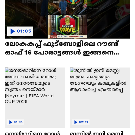
01:05
ലോകകപ്പ് ഫുട്‍ബോളിലെ റൗണ്ട്
ഓഫ് 16 പോരാട്ടങ്ങൾ ഇങ്ങനെ...
01:34
02:41
നെയ്‌മാറിനെ റോൾ
മുന്നിൽ ഇനി മെസ്സി