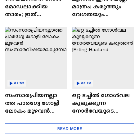
മോഡലാക്കിയ
മാത്രം; കരുത്തും
താരം; ഇത്
വേഗതയും
നോർവേയുടെ
കാലുകളിൽ
സ്വന്തം നെയ്മാർ
ആവാഹിച്ച
|Neymar | FIFA World
എംബാപ്പെ
CUP 2026
02:52
03:20
സംസാരപ്രിയനല്ലാ
ഒറ്റ ടച്ചിൽ ഗോൾവല
ത്ത പാരഗ്വേ ഗോളി
കുലുക്കുന്ന
ലോകം മുഴവൻ
നോർവേയുടെ
സംസാരവിഷയമാകു
കരുത്തൻ |Erling
മ്പോൾ...
Haaland
READ MORE