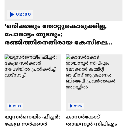
02:00
'ഒരിക്കലും തോറ്റുകൊടുക്കില്ല,
പോരാട്ടം തുടരും;
രഞ്ജിത്തിനെതിരായ കേസിലെ
അതിജീവിത
01:36
01:42
യൂസർനെയിം ഫീച്ചർ;
കാസർകോട്
കേന്ദ്ര സർക്കാർ
തായന്നൂർ സിപിഎം