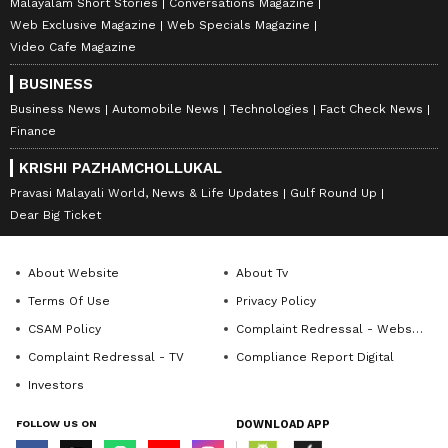
Malayalam Short Stories
Conversations Magazine
Web Exclusive Magazine
Web Specials Magazine
Video Cafe Magazine
BUSINESS
Business News
Automobile News
Technologies
Fact Check News
Finance
KRISHI PAZHAMCHOLLUKAL
Pravasi Malayali World, News & Life Updates
Gulf Round Up
Dear Big Ticket
About Website
About Tv
Terms Of Use
Privacy Policy
CSAM Policy
Complaint Redressal - Website
Complaint Redressal - TV
Compliance Report Digital
Investors
FOLLOW US ON
DOWNLOAD APP