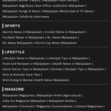
Malayalam Movie Trailers
Malayalam Web Series
Malayalam Bigg Boss
Box Office Collection Malayalam
Malayalam Songs & Music
Malayalam Miniscreen & TV News
Malayalam Celebrity Interviews
SPORTS
Sports News in Malayalam
Cricket News in Malayalam
Football News in Malayalam
ISL News Malayalam
IPL News Malayalam
World Cup News Malayalam
LIFESTYLE
Lifestyle News in Malayalam
Lifestyle Tips in Malayalam
Food and Recipes in Malayalam
Health News in Malayalam
Home Decor Tips in Malayalam
Woman Lifestyle Tips in Malayalam
Pets & Animals Care Tips
Well-being & Mental Health News Malayalam
MAGAZINE
Malayalam Magazines
Malayalam Krishi (Agriculture)
India Art Magazine Malayalam
Malayalam Books
Malayalam Columnist
Magazine Conversations
Culture Magazines