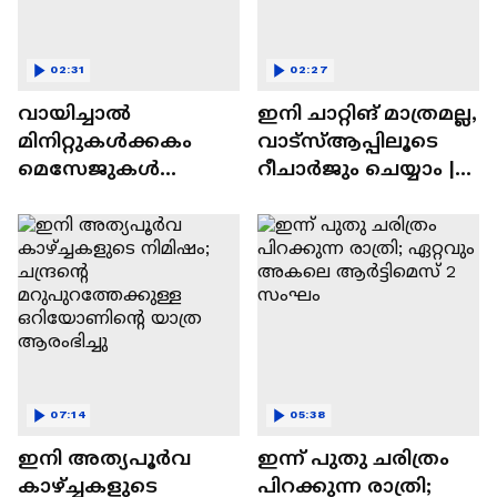
02:31
02:27
വായിച്ചാൽ
ഇനി ചാറ്റിങ് മാത്രമല്ല,
മിനിറ്റുകൾക്കകം
വാട്‌സ്‌ആപ്പിലൂടെ
മെസേജുകള്‍
റീചാർജും ചെയ്യാം |
അപ്രത്യക്ഷമാകും |
WhatsApp Payments |
WhatsApp | Tech Talk
Tech Talk
07:14
05:38
ഇനി അത്യപൂര്‍വ
ഇന്ന് പുതു ചരിത്രം
കാഴ്ച്ചകളുടെ
പിറക്കുന്ന രാത്രി;