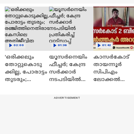
02:00
01:36
01:42
'ഒരിക്കലും
യൂസർനെയിം
കാസർകോട്
തോറ്റുകൊടു
ഫീച്ചർ; കേന്ദ്ര
തായന്നൂർ
ക്കില്ല, പോരാട്ടം
സർക്കാർ
സിപിഎം
തുടരും;
നടപടിയിൽ
ലോക്കൽ
രഞ്ജിത്തിനെതി
പ്രതികരിച്ച്
കമ്മിറ്റി ഓഫീസ
രായ കേസിലെ
വാട്സാപ്പ്
ആക്രമണം;
അതിജീവിത
ബിജെപി
പ്രവർത്തകർ
അറസ്റ്റിൽ