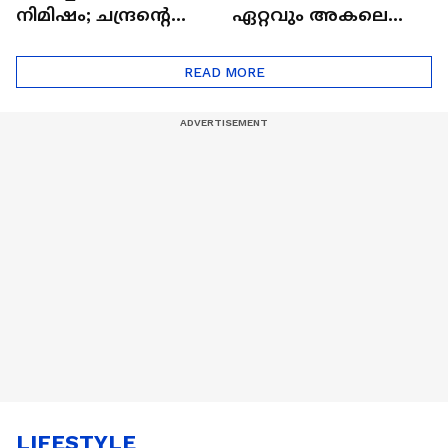
നിമിഷം; ചന്ദ്രന്റെ
ഏറ്റവും അകലെ
മറുപുറത്തേക്കുള്ള
ആര്‍ട്ടിമെസ് 2 സംഘം
ഒറിയോണിന്റെ യാത്ര
READ MORE
ആരംഭിച്ചു
LIFESTYLE