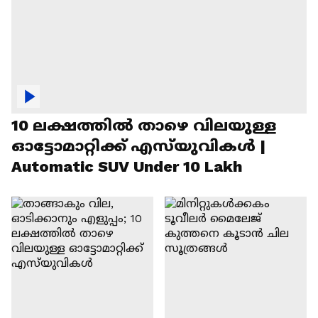
10 ലക്ഷത്തിൽ താഴെ വിലയുള്ള
ഓട്ടോമാറ്റിക്ക് എസ്‍യുവികൾ |
Automatic SUV Under 10 Lakh