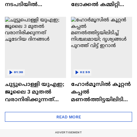
നടപടിയിൽ
ലോക്കൽ കമ്മിറ്റി
പ്രതികരിച്ച് വാട്സാപ്പ്
ഓഫീസ് ആക്രമണം;
ബിജെപി
പ്രവർത്തകർ
അറസ്റ്റിൽ
01:30
02:59
ചുട്ടുപൊള്ളി യുഎഇ;
ഹോർമൂസിൽ കൂറ്റൻ
ജൂലൈ 3 മുതൽ
കപ്പൽ
വരാനിരിക്കുന്നത്
മണൽത്തിട്ടയിലിടിച്ച്
ചൂടേറിയ ദിനങ്ങൾ
നിശ്ചലമായി;
ദൃശ്യങ്ങൾ പുറത്ത്
READ MORE
വിട്ട് ഇറാൻ