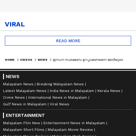
VIRAL
READ MORE
HOME
VIDEOS
NEWS
ഇന്ധന സംരക്ഷണം ഉറപ്പാക്കണമെന്ന മോദിയുടെ ആഹ്വാനം നടപ്പാക്കാൻ സംസ്ഥാനങ്ങൾ
NEWS
Malayalam News
Breaking Malayalam News
Latest Malayalam News
India News in Malayalam
Kerala News
Crime News
International News in Malayalam
Gulf News in Malayalam
Viral News
ENTERTAINMENT
Malayalam Film New
Entertainment News in Malayalam
Malayalam Short Films
Malayalam Movie Review