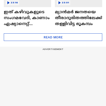
23:16
23:01
ഇത് കഴിവുകളുടെ
മ്യാൻമർ ജനതയെ
സംഗമവേദി, കാണാം
തീരാദുരിതത്തിലേക്ക്
ഏഷ്യാനെറ്റ്
തള്ളിവിട്ട ഭൂകമ്പം
ഷൈനിങ് സ്റ്റാർസ്
സീസൺ 2
READ MORE