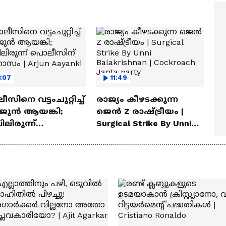
ത്മവിശ്വാസമുണ്ടായിരു
എത്തി | Ramayana Movie
ില്ല'
:07
11:49
സിനെ വട്ടംചുറ്റിച്ച്
രാജ്യം കീഴടക്കുന്ന
ജുന്‍ ആയങ്കി;
ജെന്‍ Z രാഷ്ട്രീയം |
ിലിരുന്ന്
Surgical Strike By Unni
ീസിന് പരിഹാസം |
Balakrishnan | Cockroach
 Aayanki | Police
Janta party