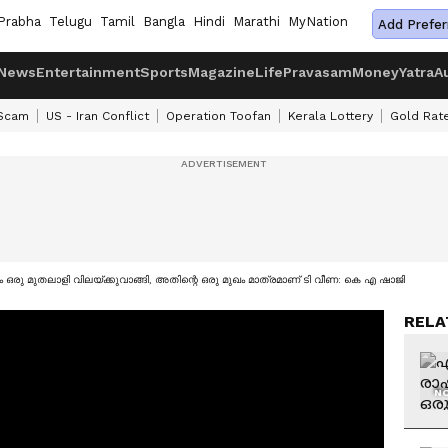
Prabha
Telugu
Tamil
Bangla
Hindi
Marathi
MyNation
Add Prefer
News
Entertainment
Sports
Magazine
Life
Pravasam
Money
Yatra
A
 Scam
US - Iran Conflict
Operation Toofan
Kerala Lottery
Gold Rat
ം ഒരു മുതലാളി വിലയ്‍ക്കുവാങ്ങി, അതിന്റെ ഒരു മുഖം മാത്രമാണ് ടി വീണ: കെ എ ഷാജി
RELA
NO