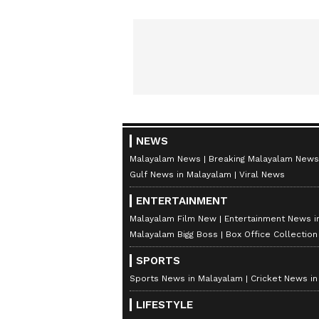
NEWS
Malayalam News
Breaking Malayalam News
Gulf News in Malayalam
Viral News
ENTERTAINMENT
Malayalam Film New
Entertainment News i
Malayalam Bigg Boss
Box Office Collectio
SPORTS
Sports News in Malayalam
Cricket News i
LIFESTYLE