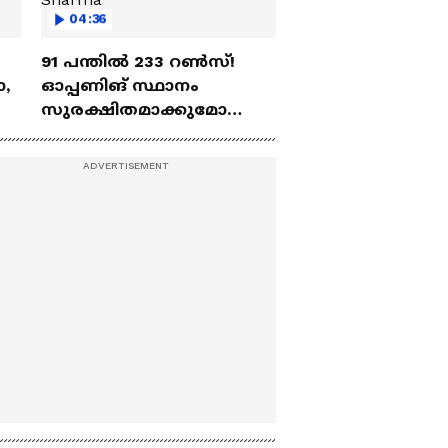
04:36
91 പന്തില്‍ 233 റണ്‍സ്!
ോ,
ഓപ്പണിങ് സ്ഥാനം
സുരക്ഷിതമാക്കുമോ
അഭിഷേക് ശർമ? |
Abhishek Sharma