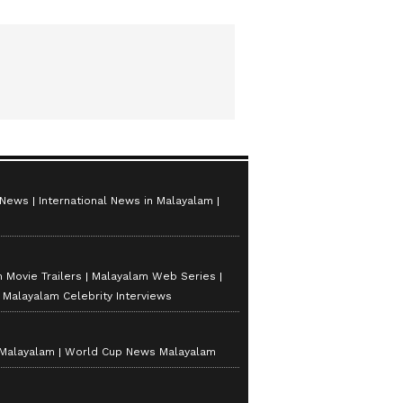
 News
International News in Malayalam
 Movie Trailers
Malayalam Web Series
Malayalam Celebrity Interviews
 Malayalam
World Cup News Malayalam