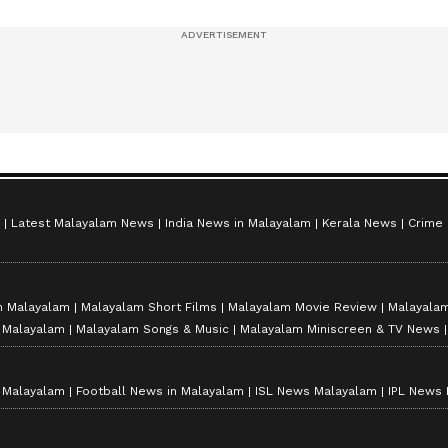
സീസൺ 2
Latest Malayalam News
India News in Malayalam
Kerala News
Crime
n Malayalam
Malayalam Short Films
Malayalam Movie Review
Malayalam
n Malayalam
Malayalam Songs & Music
Malayalam Miniscreen & TV News
n Malayalam
Football News in Malayalam
ISL News Malayalam
IPL News