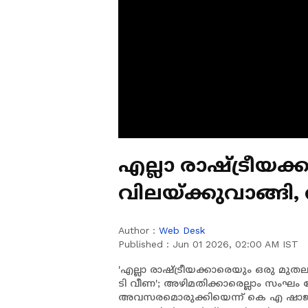
എല്ലാ രാഷ്ട്രീയക
വിലയ്‍ക്കുവാങ്ങി
മാത്രമാണ് ടി വീ
Author :
Web Desk
Published :
Jun 01 2026, 02:00 AM IST
'എല്ലാ രാഷ്ട്രീയക്കാരെയും ഒരു മുതല
ടി വീണ'; അഴിമതിക്കാരെല്ലാം സംഘം
അവസരമൊരുക്കിയെന്ന് കെ എ ഷാജി CMRL