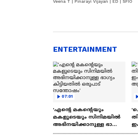
Veena T | Pinarayi Vijayan | ED | SFIO ​
ENTERTAINMENT
07:01
'എന്റെ മകന്റെയും
'ച
മകളുടെയും സിനിമയിൽ
തി
അഭിനയിക്കാനുള്ള ഭാഗ്യം
ഇ
കിട്ടിയതിൽ ഒരുപാട്
ചെ