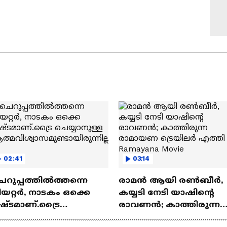
02:41
03:14
െറുപ്പത്തിൽത്തന്നെ
രാമന്‍ ആയി രൺബീർ,
യറ്റർ, നാടകം ഒക്കെ
കയ്യടി നേടി യാഷിന്റെ
ഷ്ടമാണ്.ട്രൈ
രാവണൻ; കാത്തിരുന്ന
യ്യാനുള്ള
രാമായണ ട്രെയിലർ