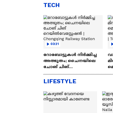
TECH
03:21
റോബോട്ടുകൾ നിർമ്മിച്ച
വ
അത്ഭുതം; ചൈനയിലെ
മി
ചോങ് ചിങ്
മ
റെയിൽവേസ്റ്റേഷൻ |
അപ
Chongqing Railway Station
Wh
LIFESTYLE