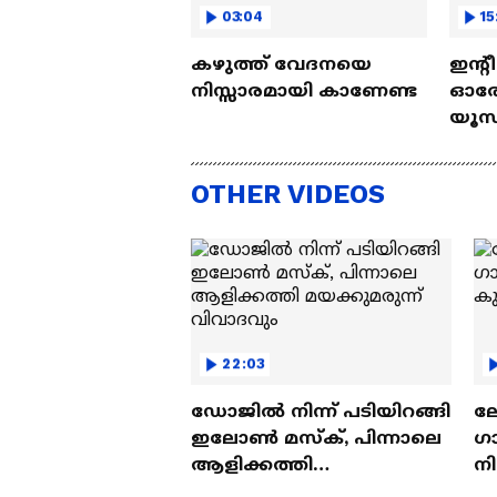
03:04
15
കഴുത്ത് വേദനയെ
ഇന്റ
നിസ്സാരമായി കാണേണ്ട
ഓരോ
യൂസ്
Nall
OTHER VIDEOS
22:03
ഡോജിൽ നിന്ന് പടിയിറങ്ങി
ല
ഇലോൺ മസ്ക്, പിന്നാലെ
ഗ
ആളിക്കത്തി
ന
മയക്കുമരുന്ന് വിവാദവും
ക