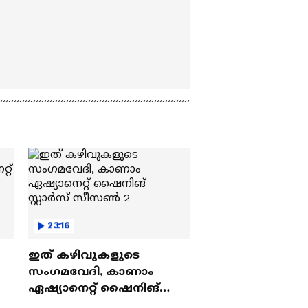
23:16
ഇത് കഴിവുകളുടെ
സംഗമവേദി, കാണാം
ഏഷ്യാനെറ്റ് ഷൈനിങ്
സ്റ്റാർസ് സീസൺ 2