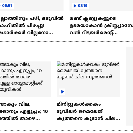
05:51
03:19
്ലാത്തിനും പഴി, ഒടുവില്‍
രണ്ട്‌ ക്ലബ്ബുകളുടെ
ഹിതില്‍ പിഴച്ചു!
ഉടമയാകാന്‍ ക്രിസ്റ്റ്യാന
ാര്‍ക്കർ വില്ലനോ
വന്‍ റിട്ടയര്‍മെന്റ്‌
തോ വിപ്ലവകാരിയോ? |
പദ്ധതികള്‍ | Cristiano
it Agarkar
Ronaldo
ങാകും വില,
മിനിറ്റുകൾക്കകം
്കാനും എളുപ്പം; 10
ടൂവീലർ മൈലേജ്
ഷത്തിൽ താഴെ
കുത്തനെ കൂടാൻ ചില
ുള്ള ഓട്ടോമാറ്റിക്ക്
സൂത്രങ്ങൾ
‍യുവികൾ