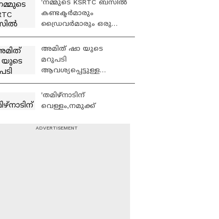
'നമ്മുടെ KSRTC ബസിൽ
മാത്രമാണ് ടി വീണ: കെ
കണ്ടക്ടർമാരും
എ ഷാജി
ഡ്രൈവർമാരും ഒരു
തുള്ളി വെള്ളം ബസിൽ
ഒഴിക്കുന്നത്
അമിത് ഷാ യുടെ
കണ്ടിട്ടുണ്ടോ?'
മറുപടി
ആവശ്യപ്പെട്ടുള്ള
പ്രതിപക്ഷത്തിൻ്റെ
പ്രതിഷേധം; പാർലമെൻ്റ്
'തമിഴ്നാടിന്
ഇന്നും സ്തംഭിച്ചു
വെള്ളം,നമുക്ക്
സുരക്ഷ,ജലനിരപ്പ്
ഉയർത്തിയാൽ ഇടുക്കി
ഡാമിൽ വെള്ളം
ഒളിവിലിരുന്ന് ഭീഷണി
ഇല്ലാതെ വരും''|M M
മുഴക്കി അർജുൻ
Mani
ആയങ്കി; പൊലീസിൻ്റെ
അടുത്ത നീക്കമെന്ത്? |
Arjun Ayanki
അർജുൻ ആയങ്കിയെ
പൂട്ടാൻ പ്രത്യേക
അന്യേഷണ സംഘം