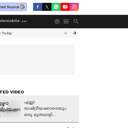
red Source
utomobile
e Today
TED VIDEO
എല്ലാ
രാഷ്ട്രീയക്കാരെയും
W PLAYING
ഒരു മുതലാളി
വിലയ്‍ക്കുവാങ്ങി,
അതിന്റെ ഒരു മുഖം