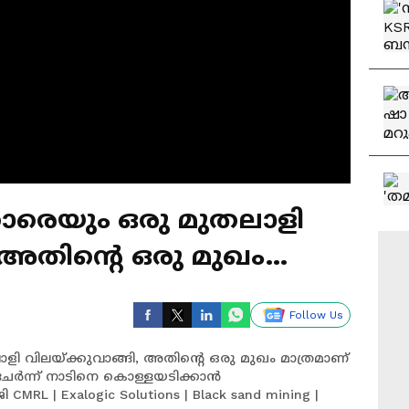
്കാരെയും ഒരു മുതലാളി
, അതിന്റെ ഒരു മുഖം
ണ: കെ എ ഷാജി
Follow Us
ാളി വിലയ്‍ക്കുവാങ്ങി, അതിന്റെ ഒരു മുഖം മാത്രമാണ്
 ചേർന്ന് നാടിനെ കൊള്ളയടിക്കാൻ
 | Exalogic Solutions | Black sand mining |