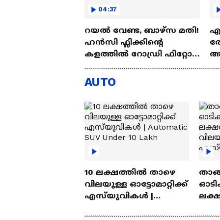
04:37
റയല്‍ വേണ്ട, ബാഴ്‌സ മതി!
എല
ഹൻസി ഫ്ലിക്കിന്റെ
രോ
കളത്തില്‍ റോഡ്രി ഫിറ്റോ?
അഗ
| Rodri | Barcelona
അ
Aj
AUTO
10 ലക്ഷത്തിൽ താഴെ
താങ്
വിലയുള്ള ഓട്ടോമാറ്റിക്ക്
ഓടിക
എസ്‍യുവികൾ |
ലക്
Automatic SUV Under 10
വിലയ
Lakh
എസ്