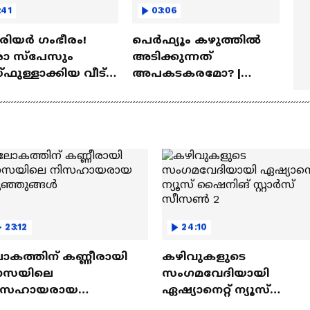
:41
03:06
ീരിയർ ഗംഭീരം!
പെർഫ്യൂം കഴുത്തിൽ
 സ്‌പേസും
അടിക്കുന്നത്
ഫുള്ളാക്കിയ വീട് |
അപകടകരമോ? |
a Veedu
Perfume
23:12
24:10
ോകത്തിന് കണ്ണീരായി
കഴിവുകളുടെ
ാസയിലെ
സംഗമവേദിയായി
ിസഹായരായ
ഏഷ്യാനെറ്റ് ന്യൂസ്
ുഞ്ഞുങ്ങൾ
ഷൈനിങ് സ്റ്റാർസ്