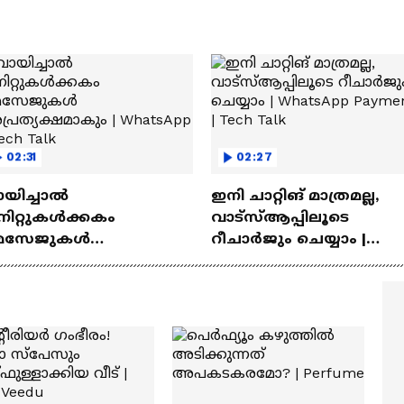
02:31
02:27
ായിച്ചാൽ
ഇനി ചാറ്റിങ് മാത്രമല്ല,
നിറ്റുകൾക്കകം
വാട്‌സ്‌ആപ്പിലൂടെ
െസേജുകള്‍
റീചാർജും ചെയ്യാം |
്രത്യക്ഷമാകും |
WhatsApp Payments | Te
atsApp | Tech Talk
Talk