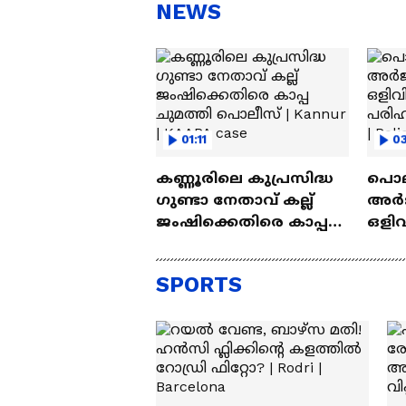
സന്തോഷം'
ആ
NEWS
ന്ന
01:11
03
കണ്ണൂരിലെ കുപ്രസിദ്ധ
പൊലീ
ഗുണ്ടാ നേതാവ് കല്ല്
അര്‍
ജംഷിക്കെതിരെ കാപ്പ
ഒളിവ
ചുമത്തി പൊലീസ് |
പൊല
Kannur | KAAPA case
Arjun
SPORTS